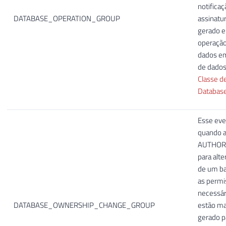
notificaç
DATABASE_OPERATION_GROUP
assinatu
gerado e
operação
dados em
de dados
Classe d
Database
Esse eve
quando a
AUTHORI
para alte
de um ba
as permi
necessári
DATABASE_OWNERSHIP_CHANGE_GROUP
estão ma
gerado p