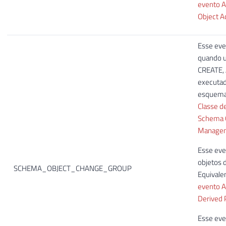
evento 
Object A
Esse eve
quando 
CREATE,
executa
esquema.
Classe d
Schema 
Manage
Esse eve
objetos 
SCHEMA_OBJECT_CHANGE_GROUP
Equivale
evento A
Derived 
Esse eve