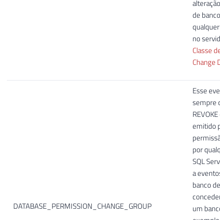
alteraçã
de banc
qualquer
no servid
Classe d
Change 
Esse eve
sempre 
REVOKE 
emitido 
permissã
por qual
SQL Serve
a evento
banco de
concede
DATABASE_PERMISSION_CHANGE_GROUP
um banco