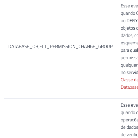
Esse eve
quando 
ou DENY 
objetos 
dados, c
esquemas
DATABASE_OBJECT_PERMISSION_CHANGE_GROUP
para qua
permissã
qualquer
no servid
Classe d
Databas
Esse eve
quando 
operaçõ
de dado
de verif