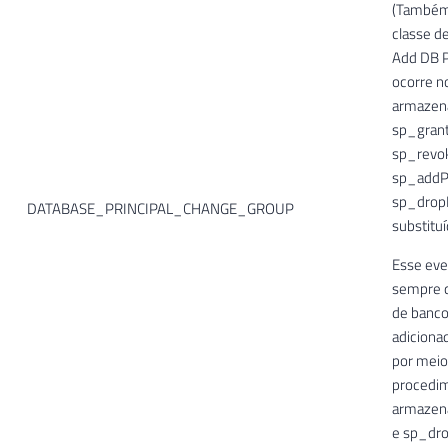
(Também 
classe d
Add DB P
ocorre n
armazen
sp_gran
sp_revo
sp_addPr
sp_dropP
DATABASE_PRINCIPAL_CHANGE_GROUP
substituí
Esse eve
sempre 
de banco
adiciona
por meio
procedi
armazen
e sp_dro