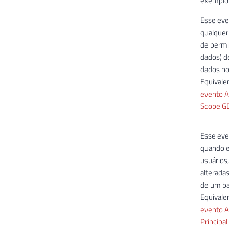
exemplo.
Esse eve
qualquer
de permi
dados) d
dados no
Equivale
evento A
Scope G
Esse eve
quando e
usuários,
alterada
de um ba
Equivale
evento A
Princip