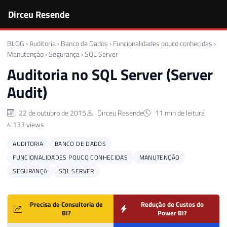
Dirceu Resende
BLOG
›
Auditoria
›
Banco de Dados
›
Funcionalidades pouco conhecidas
›
Manutenção
›
Segurança
›
SQL Server
Auditoria no SQL Server (Server
Audit)
22 de outubro de 2015
Dirceu Resende
11 min de leitura
4.133 views
AUDITORIA
BANCO DE DADOS
FUNCIONALIDADES POUCO CONHECIDAS
MANUTENÇÃO
SEGURANÇA
SQL SERVER
Precisa de Consultoria de
Redução de Custos do
BI?
Power BI?