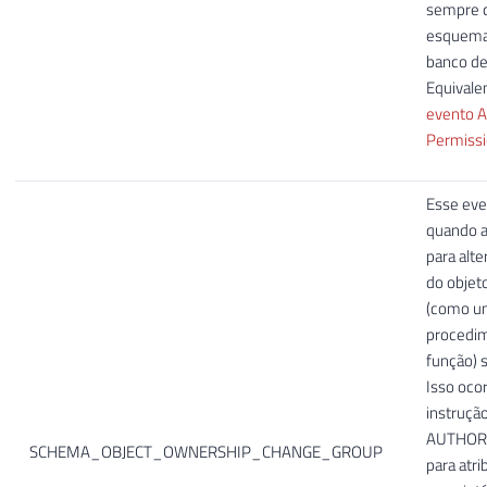
sempre 
esquema
banco de
Equivale
evento A
Permiss
Esse eve
quando 
para alte
do objet
(como um
procedi
função) s
Isso oco
instruçã
AUTHORI
SCHEMA_OBJECT_OWNERSHIP_CHANGE_GROUP
para atri