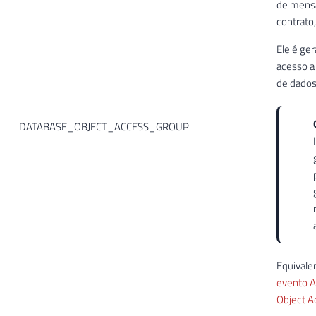
de mens
contrato
Ele é ge
acesso a
de dados
DATABASE_OBJECT_ACCESS_GROUP
Equivale
evento A
Object A