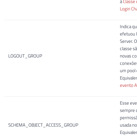
à
Classe 
Login C
Indica q
efetuou 
Server. 
classe s
LOGOUT_GROUP
novas co
conexões
um pool 
Equivale
evento A
Esse eve
sempre 
permissã
SCHEMA_OBJECT_ACCESS_GROUP
usada n
Equivale