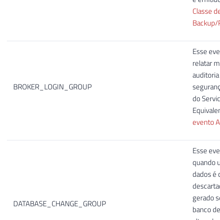
Classe d
Backup/
Esse eve
relatar 
auditoria
BROKER_LOGIN_GROUP
seguranç
do Servic
Equivale
evento A
Esse eve
quando 
dados é c
descarta
gerado 
DATABASE_CHANGE_GROUP
banco de