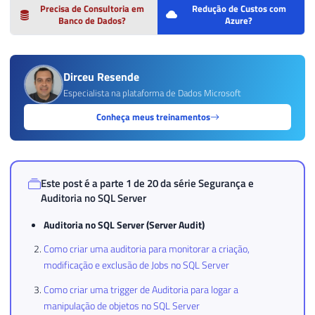
Precisa de Consultoria em
Redução de Custos com
Banco de Dados?
Azure?
Dirceu Resende
Especialista na plataforma de Dados Microsoft
Conheça meus treinamentos
Este post é a parte 1 de 20 da série
Segurança e
Auditoria no SQL Server
Auditoria no SQL Server (Server Audit)
Como criar uma auditoria para monitorar a criação,
modificação e exclusão de Jobs no SQL Server
Como criar uma trigger de Auditoria para logar a
manipulação de objetos no SQL Server