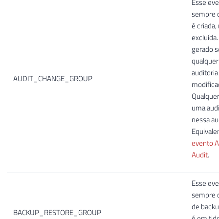
Esse eve
sempre q
é criada,
excluída
gerado 
qualquer
auditoria
AUDIT_CHANGE_GROUP
modifica
Qualquer
uma audi
nessa aud
Equivale
evento A
Audit
.
Esse eve
sempre 
de backu
BACKUP_RESTORE_GROUP
é emitido