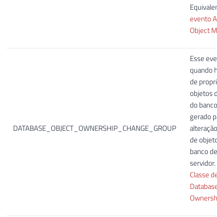
Equivale
evento A
Object 
Esse eve
quando h
de propri
objetos 
do banco
gerado p
DATABASE_OBJECT_OWNERSHIP_CHANGE_GROUP
alteraçã
de objet
banco de
servidor.
Classe d
Database
Ownersh