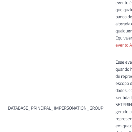
evento é
que qual
banco de
alterada
qualquer
Equivale
evento A
Esse eve
quando 
de repre
escopo d
dados, 
<entidad
SETPRINC
DATABASE_PRINCIPAL_IMPERSONATION_GROUP
gerado p
represen
em qualq