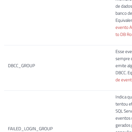
de dados
banco de
Equivale
evento 
to DB Ro
Esse eve
sempre 
DBCC_GROUP
emite a
DBCC. Eq
de event
Indica q
tentou e
SQL Serv
eventos 
gerados 
FAILED_LOGIN_GROUP