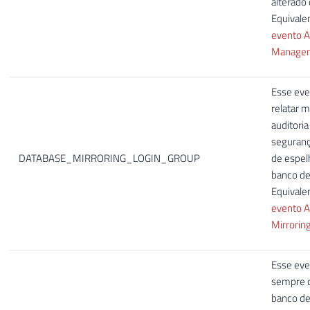
alterado
Equivale
evento A
Manage
Esse eve
relatar 
auditoria
seguranç
DATABASE_MIRRORING_LOGIN_GROUP
de espe
banco de
Equivale
evento A
Mirrorin
Esse eve
sempre q
banco de