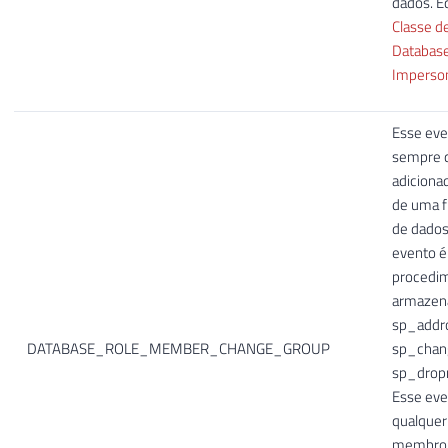
dados. E
Classe d
Database
Imperso
Esse eve
sempre 
adiciona
de uma f
de dados
evento é
procedi
armazen
sp_addr
DATABASE_ROLE_MEMBER_CHANGE_GROUP
sp_chan
sp_drop
Esse eve
qualquer
membro 