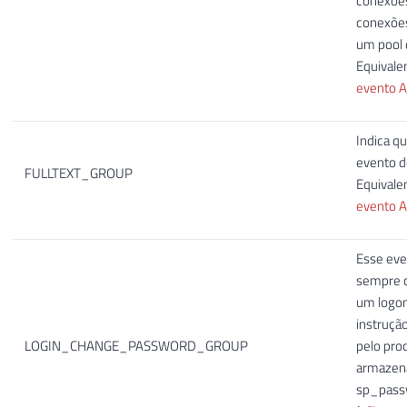
conexões
conexões
um pool 
Equivale
evento Au
Indica q
evento d
FULLTEXT_GROUP
Equivale
evento Au
Esse eve
sempre q
um logon 
instruçã
LOGIN_CHANGE_PASSWORD_GROUP
pelo pro
armazen
sp_passw