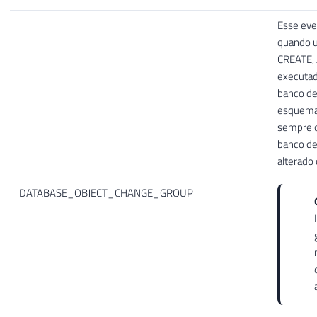
Esse eve
quando u
CREATE,
executad
banco de
esquemas
sempre 
banco de
alterado
DATABASE_OBJECT_CHANGE_GROUP