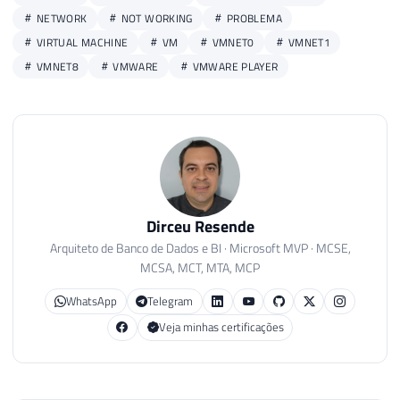
NETWORK
NOT WORKING
PROBLEMA
VIRTUAL MACHINE
VM
VMNET0
VMNET1
VMNET8
VMWARE
VMWARE PLAYER
Dirceu Resende
Arquiteto de Banco de Dados e BI · Microsoft MVP · MCSE,
MCSA, MCT, MTA, MCP
WhatsApp
Telegram
Veja minhas certificações