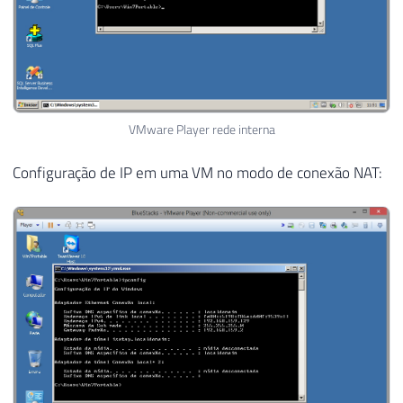
VMware Player rede interna
Configuração de IP em uma VM no modo de conexão NAT: