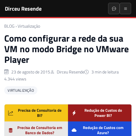
Dirceu Resende
BLOG
›
Virtualização
Como configurar a rede da sua
VM no modo Bridge no VMware
Player
23 de agosto de 2015
Dirceu Resende
3 min de leitura
4.344 views
VIRTUALIZAÇÃO
Precisa de Consultoria de
Redução de Custos do
BI?
Power BI?
Precisa de Consultoria em
Redução de Custos com
Banco de Dados?
Azure?