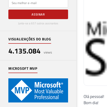
E-mail
ASSINAR
Junte-se a 657 outros assinantes
VISUALIZAÇÕES DO BLOG
4.135.084
views
MICROSOFT MVP
Olá pessoal!
Bom dia!