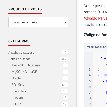
Neste post v
ARQUIVO DE POSTS
romano (X, XV
Advaldo Paiv
atualizar os 
Código da fu
CATEGORIAS
TRANSACT-SQ
Apache / .htaccess
10
1
CREA
Banco de Dados
356
2
Azure SQL Database
9
3
)
MySQL / MariaDB
4
4
RETU
Oracle
8
5
BEGI
SQL Server
337
6
Auditoria
16
7
Azure
2
8
CLR
57
9