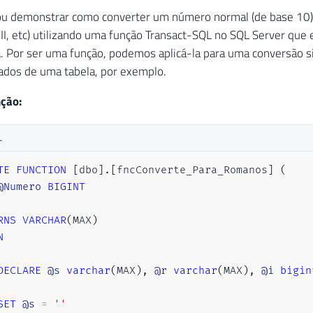
ou demonstrar como converter um número normal (de base 10)
II, etc) utilizando uma função Transact-SQL no SQL Server que 
a
. Por ser uma função, podemos aplicá-la para uma conversão s
dados de uma tabela, por exemplo.
nção:
L
TE
FUNCTION
[
dbo
]
.
[
fncConverte_Para_Romanos
]
(
@Numero
BIGINT
RNS
VARCHAR
(
MAX
)
N
DECLARE
@s
varchar
(
MAX
)
,
@r
varchar
(
MAX
)
,
@i
bigin
SET
@s
=
''