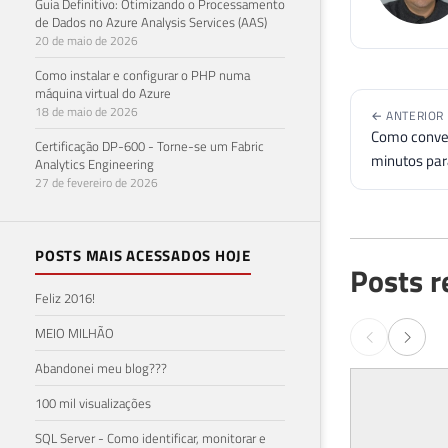
Guia Definitivo: Otimizando o Processamento
de Dados no Azure Analysis Services (AAS)
20 de maio de 2026
Como instalar e configurar o PHP numa
máquina virtual do Azure
18 de maio de 2026
← ANTERIOR
Como conver
Certificação DP-600 - Torne-se um Fabric
minutos par
Analytics Engineering
27 de fevereiro de 2026
POSTS MAIS ACESSADOS HOJE
Posts r
Feliz 2016!
MEIO MILHÃO
Abandonei meu blog???
100 mil visualizações
SQL Server - Como identificar, monitorar e