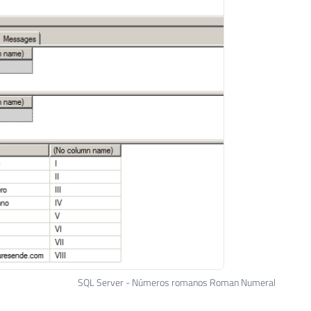
END
SET
@s
=
Replicate
(
'M'
,
@i
)
+
@s
IF
@numero
<
0
SET
@s
=
'-'
+
@s
END
RETURN
@s
SQL Server - Números romanos Roman Numeral