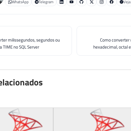
WhatsApp
Telegram
Veja
ter milissegundos, segundos ou
Como converter 
a TIME no SQL Server
hexadecimal, octal e
elacionados