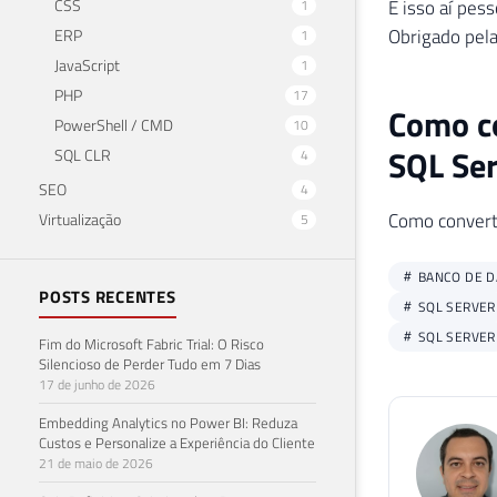
CSS
É isso aí pess
1
Obrigado pela 
ERP
1
JavaScript
1
PHP
17
Como c
PowerShell / CMD
10
SQL Se
SQL CLR
4
SEO
4
Como convert
Virtualização
5
BANCO DE 
POSTS RECENTES
SQL SERVER
SQL SERVER
Fim do Microsoft Fabric Trial: O Risco
Silencioso de Perder Tudo em 7 Dias
17 de junho de 2026
Embedding Analytics no Power BI: Reduza
Custos e Personalize a Experiência do Cliente
21 de maio de 2026