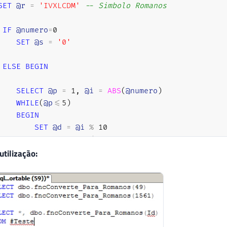
SET
@r
=
'IVXLCDM'
-- Simbolo Romanos
IF
@numero
=
0
SET
@s
=
'0'
ELSE
BEGIN
SELECT
@p
=
1
,
@i
=
ABS
(
@numero
)
WHILE
(
@p
<=
5
)
BEGIN
SET
@d
=
@i
%
10
SET
@i
=
@i
/
10
SELECT
@s
=
CASE
WHEN
@d
IN
(
0
,
1
,
2
,
3
)
THEN
tilização:
WHEN
@d
IN
(
4
)
THEN
SUBST
WHEN
@d
IN
(
5
,
6
,
7
,
8
)
THEN
WHEN
@d
IN
(
9
)
THEN
SUBST
END
SET
@p
=
@p
+
2