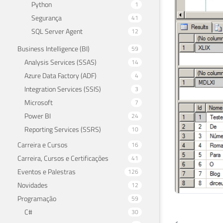
Python
1
29
Segurança
41
30
SQL Server Agent
12
31
32
Business Intelligence (BI)
59
33
Analysis Services (SSAS)
14
34
Azure Data Factory (ADF)
4
35
Integration Services (SSIS)
3
36
Microsoft
7
37
Power BI
24
38
Reporting Services (SSRS)
39
10
40
Carreira e Cursos
16
41
END
Carreira, Cursos e Certificações
41
Eventos e Palestras
126
Novidades
12
Programação
59
C#
30