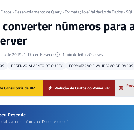
 Dados
›
Desenvolvimento de Query
›
Formatação e Validação de Dados
›
SQL 
converter números para 
erver
bro de 2015
Dirceu Resende
1 min de leitura
0 views
OS
DESENVOLVIMENTO DE QUERY
FORMATAÇÃO E VALIDAÇÃO DE DADOS
Prec
de Consultoria de BI?
Redução de Custos do Power BI?
rceu Resende
ecialista na plataforma de Dados Microsoft