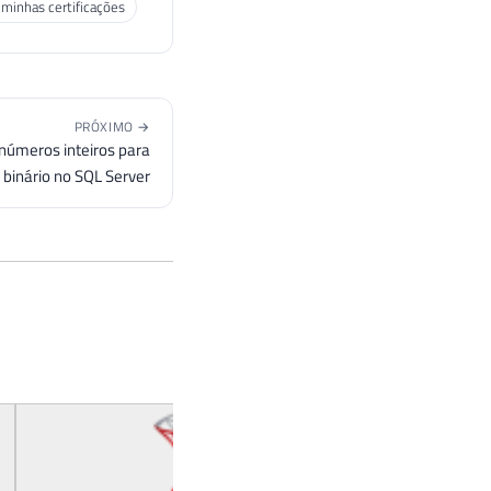
 minhas certificações
PRÓXIMO →
números inteiros para
 binário no SQL Server
Como converter mili
segundos ou minutos
SQL Server