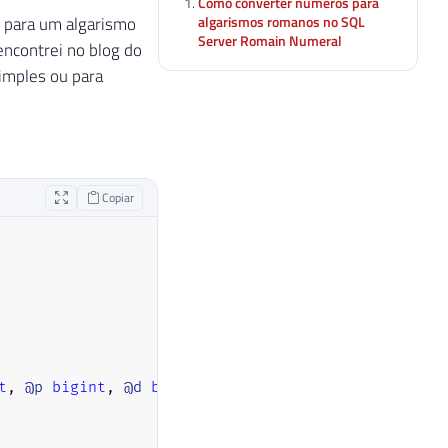
Como converter números para
algarismos romanos no SQL
 para um algarismo
Server Romain Numeral
encontrei no blog do
imples ou para
Copiar
t
,
@p
bigint
,
@d
bigint