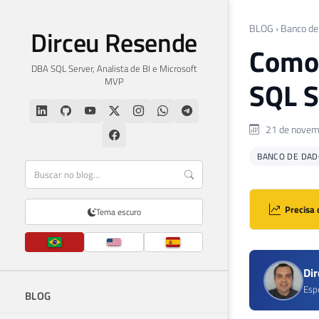
BLOG
›
Banco de
Dirceu Resende
Como 
DBA SQL Server, Analista de BI e Microsoft
MVP
SQL S
21 de novem
BANCO DE DAD
Precisa 
Tema escuro
Di
Esp
BLOG