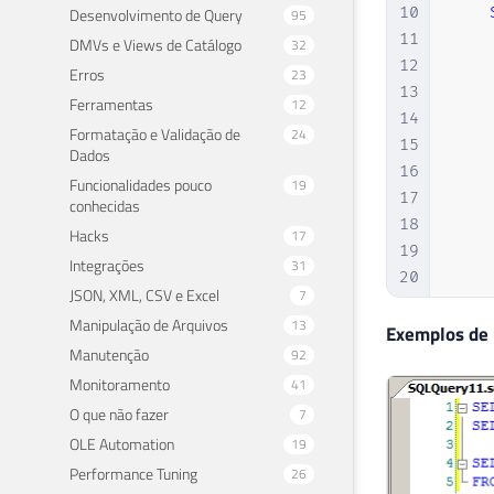
10
Desenvolvimento de Query
95
11
DMVs e Views de Catálogo
32
12
Erros
23
13
Ferramentas
12
14
Formatação e Validação de
24
15
Dados
16
Funcionalidades pouco
19
17
conhecidas
18
Hacks
17
19
Integrações
31
20
JSON, XML, CSV e Excel
7
21
Manipulação de Arquivos
13
22
Exemplos de u
Manutenção
92
23
24
Monitoramento
41
25
O que não fazer
7
26
OLE Automation
19
27
Performance Tuning
26
28