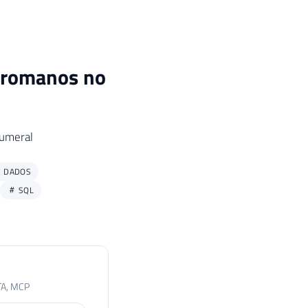
 romanos no
Numeral
E DADOS
SQL
TA, MCP