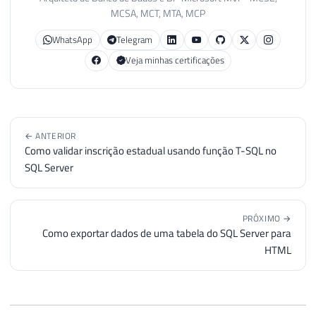
56
MCSA, MCT, MTA, MCP
57
IF
(
@New_Enabled
=
1
)
WhatsApp
Telegram
58
BEGIN
59
Veja minhas certificações
60
INSERT
INTO
 dbo
.
Job_Audit 
(
 
61
SELECT
@UserName
,
@JobName
,
62
63
END
← ANTERIOR
64
Como validar inscrição estadual usando função T-SQL no
65
SQL Server
66
IF
(
@New_Enabled
=
0
)
67
BEGIN
68
PRÓXIMO →
69
INSERT
INTO
 dbo
.
Job_Audit 
(
 
Como exportar dados de uma tabela do SQL Server para
70
SELECT
@UserName
,
@JobName
,
HTML
71
72
END
73
74
END