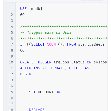
1
USE
[
msdb
]
2
GO

3
4
/****************************************
5
-- Trigger para os Jobs

6
****************************************
7
IF
(
(
SELECT
COUNT
(
*
)
FROM
 sys
.
triggers 
W
8
GO

9
10
CREATE
TRIGGER
 trgJobs_Status 
ON
11
AFTER
INSERT
,
UPDATE
,
DELETE
AS
12
BEGIN
13
14
15
SET
 NOCOUNT 
ON
16
17
18
DECLARE