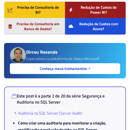
Precisa de Consultoria de
Redução de Custos do
BI?
Power BI?
Precisa de Consultoria em
Redução de Custos com
Banco de Dados?
Azure?
Dirceu Resende
Especialista na plataforma de Dados Microsoft
Conheça meus treinamentos
Este post é a parte 2 de 20 da série
Segurança e
Auditoria no SQL Server
Auditoria no SQL Server (Server Audit)
Como criar uma auditoria para monitorar a criação,
modificação e exclusão de Jobs no SQL Server