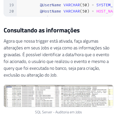
19
@UserName
VARCHAR
(
50
)
=
SYSTEM_U
20
@HostName
VARCHAR
(
50
)
=
HOST_NAM
21
@JobName
 sysname
,
22
@New_Enabled
INT
,
Consultando as informações
23
@Old_Enabled
INT
,
24
@ExecStr
VARCHAR
(
100
)
,
Agora que nossa trigger está ativada, faça algumas
25
@Qry
VARCHAR
(
MAX
)
alterações em seus Jobs e veja como as informações são
26
gravadas. É possível identificar a data/hora que o evento
27
foi acionado, o usuário que realizou o evento e mesmo a
28
SELECT
@New_Enabled
=
[
enabled
]
FROM
query que foi executada no banco, seja para criação,
29
SELECT
@Old_Enabled
=
[
enabled
]
FROM
exclusão ou alteração do Job.
30
SELECT
@JobName
=
[
name
]
FROM
 Deleted
31
32
33
IF
(
@JobName
IS
NULL
)
34
SELECT
@JobName
=
[
name
]
FROM
 Del
35
36
SQL Server - Auditoria em Jobs