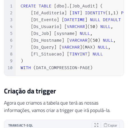
1
CREATE
TABLE
[
dbo
]
.
[
Job_Audit
]
(
2
[
Id_Auditoria
]
[
INT
]
IDENTITY
(
1
,
1
)
PR
3
[
Dt_Evento
]
[
DATETIME
]
NULL
DEFAULT
(
4
[
Ds_Usuario
]
[
VARCHAR
]
(
50
)
NULL
,
5
[
Ds_Job
]
[
sysname
]
NULL
,
6
[
Ds_Hostname
]
[
VARCHAR
]
(
50
)
NULL
,
7
[
Ds_Query
]
[
VARCHAR
]
(
MAX
)
NULL
,
8
[
Fl_Situacao
]
[
TINYINT
]
NULL
9
)
10
WITH
(
DATA_COMPRESSION
=
PAGE
)
Criação da trigger
Agora que criamos a tabela que terá as nossas
informações, vamos criar a trigger que irá populá-la.
TRANSACT-SQL
Copiar