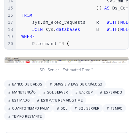
14
                                sys
.
dm_ex
15
)
)
AS
16
FROM
17
    sys
.
dm_exec_requests	R	
WITH
(
NOLO
18
JOIN
 sys
.
databases
		B	
WITH
(
NOLO
19
WHERE
20
    R
.
command 
IN
(
21
'BACKUP DATABASE'
,
22
'RESTORE DATABASE'
,
23
'ALTER INDEX REORGANIZE'
,
SQL Server - Estimated Time 2
24
'AUTO_SHRINK option with ALTER DA
25
'CREATE INDEX'
,
BANCO DE DADOS
DMVS E VIEWS DE CATÁLOGO
26
'DBCC CHECKDB'
,
MANUTENÇÃO
SQL SERVER
BACKUP
ESPERADO
27
'DBCC CHECKFILEGROUP'
,
ESTIMADO
ESTIMATE REMAING TIME
28
'DBCC CHECKTABLE'
,
29
'DBCC INDEXDEFRAG'
,
QUANTO TEMPO FALTA
SQL
SQL SERVER
TEMPO
30
'DBCC SHRINKDATABASE'
,
TEMPO RESTANTE
31
'DBCC SHRINKFILE'
,
32
'KILL'
,