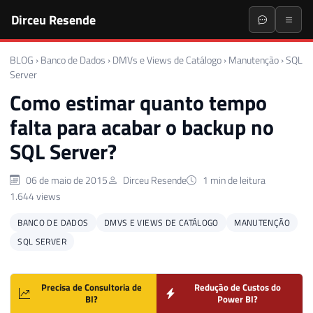
Dirceu Resende
BLOG
›
Banco de Dados
›
DMVs e Views de Catálogo
›
Manutenção
›
SQL
Server
Como estimar quanto tempo
falta para acabar o backup no
SQL Server?
06 de maio de 2015
Dirceu Resende
1 min de leitura
1.644 views
BANCO DE DADOS
DMVS E VIEWS DE CATÁLOGO
MANUTENÇÃO
SQL SERVER
Precisa de Consultoria de
Redução de Custos do
BI?
Power BI?