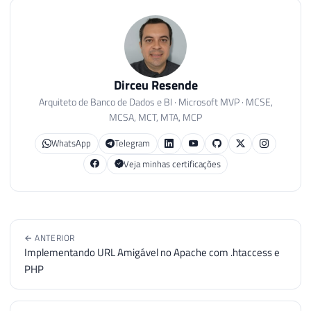
33
'UPDATE STATISTICS'
,
34
'DBCC'
35
)
36
AND
 R
.
estimated_completion_time 
>
0
Dirceu Resende
Arquiteto de Banco de Dados e BI · Microsoft MVP · MCSE,
MCSA, MCT, MTA, MCP
WhatsApp
Telegram
Veja minhas certificações
← ANTERIOR
Implementando URL Amigável no Apache com .htaccess e
PHP