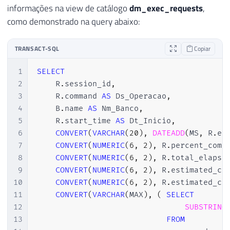
informações na view de catálogo
dm_exec_requests
,
como demonstrado na query abaixo:
TRANSACT-SQL
Copiar
1
SELECT
2
    R
.
session_id
,
3
    R
.
command 
AS
 Ds_Operacao
,
4
    B
.
name 
AS
 Nm_Banco
,
5
    R
.
start_time 
AS
 Dt_Inicio
,
6
CONVERT
(
VARCHAR
(
20
)
,
DATEADD
(
MS
,
 R
.
es
7
CONVERT
(
NUMERIC
(
6
,
2
)
,
 R
.
percent_comp
8
CONVERT
(
NUMERIC
(
6
,
2
)
,
 R
.
total_elapse
9
CONVERT
(
NUMERIC
(
6
,
2
)
,
 R
.
estimated_co
10
CONVERT
(
NUMERIC
(
6
,
2
)
,
 R
.
estimated_co
11
CONVERT
(
VARCHAR
(
MAX
)
,
(
SELECT
12
SUBSTRING
13
FROM