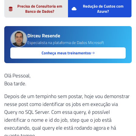
Precisa de Consultoria em
Redução de Custos com
Banco de Dados?
Azure?
Dirceu Resende
Especialista na plataforma de Dados Microsoft
Conheça meus treinamentos
Olá Pessoal,
Boa tarde.
Depois de um tempinho sem postar, hoje vou demonstrar
nesse post como identificar os jobs em execução via
Query no SQL Server. Com essa query, é possível
identificar o nome e id do job, step que o job está
executando, qual query ele está rodando agora e há
quanto tempo.