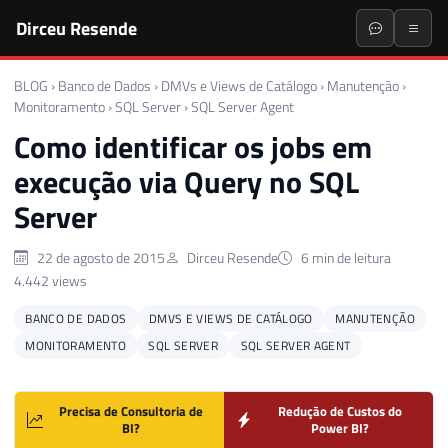
Dirceu Resende
BLOG
›
Banco de Dados
›
DMVs e Views de Catálogo
›
Manutenção
›
Monitoramento
›
SQL Server
›
SQL Server Agent
Como identificar os jobs em
execução via Query no SQL
Server
22 de agosto de 2015
Dirceu Resende
6 min de leitura
4.442 views
BANCO DE DADOS
DMVS E VIEWS DE CATÁLOGO
MANUTENÇÃO
MONITORAMENTO
SQL SERVER
SQL SERVER AGENT
Precisa de Consultoria de
Redução de Custos do
BI?
Power BI?