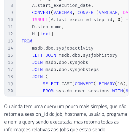
8
    A
.
start_execution_date
,
9
CONVERT
(
VARCHAR
,
CONVERT
(
VARCHAR
,
DAT
10
ISNULL
(
A
.
last_executed_step_id
,
0
)
+
11
    D
.
step_name
,
12
    H
.
[
text
]
13
FROM
14
    msdb
.
dbo
.
sysjobactivity              
15
LEFT
JOIN
 msdb
.
dbo
.
sysjobhistory     
16
JOIN
 msdb
.
dbo
.
sysjobs                
17
JOIN
 msdb
.
dbo
.
sysjobsteps            
18
JOIN
(
19
SELECT
 CAST
(
CONVERT
(
BINARY
(
16
)
,
20
FROM
 sys
.
dm_exec_sessions 
WITH
(
NO
21
WHERE
[
program_name
]
LIKE
'SQLAge
22
GROUP
BY
 CAST
(
CONVERT
(
BINARY
(
16
)
Ou ainda tem uma query um pouco mais simples, que não
23
)
                                    
retorna a session_id do job, hostname, usuário, programa
24
LEFT
JOIN
 sys
.
dm_exec_sessions       
e nem a query sendo executada, mas retorna todas as
25
LEFT
JOIN
 sys
.
dm_exec_connections    
informações relativas aos Jobs que estão sendo