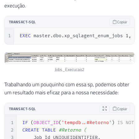
execução.
TRANSACT-SQL
Copiar
1
EXEC
 master
.
dbo
.
xp_sqlagent_enum_jobs 
1
,
'
Jobs_Execucao2
Trabalhando um pouquinho com essa sp, podemos obter
um resultado mais eficaz para a nossa necessidade:
TRANSACT-SQL
Copiar
1
IF
(
OBJECT_ID
(
'tempdb..#Retorno'
)
IS
NOT
2
CREATE
TABLE
#Retorno (
3
    Job_Id UNIQUEIDENTIFIER
,