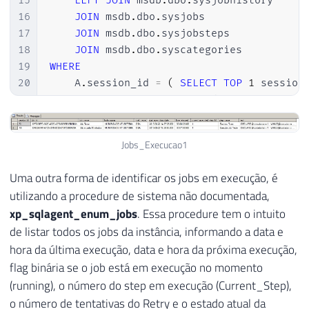
15
LEFT
JOIN
 msdb
.
dbo
.
sysjobhistory     
16
JOIN
 msdb
.
dbo
.
sysjobs                
17
JOIN
 msdb
.
dbo
.
sysjobsteps            
18
JOIN
 msdb
.
dbo
.
syscategories          
19
WHERE
20
    A
.
session_id 
=
(
SELECT
TOP
1
 session
21
AND
 A
.
start_execution_date 
IS
NOT
NUL
22
AND
 A
.
stop_execution_date 
IS
NULL
Jobs_Execucao1
Uma outra forma de identificar os jobs em execução, é
utilizando a procedure de sistema não documentada,
xp_sqlagent_enum_jobs
. Essa procedure tem o intuito
de listar todos os jobs da instância, informando a data e
hora da última execução, data e hora da próxima execução,
flag binária se o job está em execução no momento
(running), o número do step em execução (Current_Step),
o número de tentativas do Retry e o estado atual da