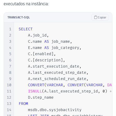
26
OUTER
APPLY
 sys
.
dm_exec_sql_text
(
most
executados na instância:
27
WHERE
28
    A
.
session_id 
=
(
SELECT
TOP
1
 session
TRANSACT-SQL
Copiar
29
AND
 A
.
start_execution_date 
IS
NOT
NUL
30
AND
 A
.
stop_execution_date 
IS
NULL
1
SELECT
2
    A
.
job_id
,
3
    C
.
name 
AS
 job_name
,
4
    E
.
name 
AS
 job_category
,
5
    C
.
[
enabled
]
,
6
    C
.
[
description
]
,
7
    A
.
start_execution_date
,
8
    A
.
last_executed_step_date
,
9
    A
.
next_scheduled_run_date
,
10
CONVERT
(
VARCHAR
,
CONVERT
(
VARCHAR
,
DAT
11
ISNULL
(
A
.
last_executed_step_id
,
0
)
+
12
    D
.
13
FROM
14
    msdb
.
dbo
.
sysjobactivity              