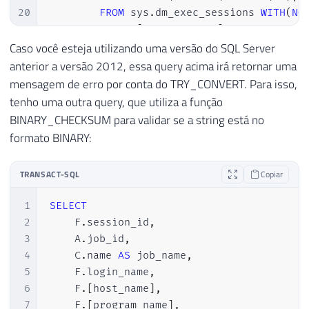
20
FROM
 sys
.
dm_exec_sessions 
WITH
(
NO
21
WHERE
[
program_name
]
LIKE
'SQLAge
22
GROUP
BY
 CAST
(
CONVERT
(
BINARY
(
16
)
Caso você esteja utilizando uma versão do SQL Server
23
)
                                    
anterior a versão 2012, essa query acima irá retornar uma
24
LEFT
JOIN
 sys
.
dm_exec_sessions       
mensagem de erro por conta do TRY_CONVERT. Para isso,
25
LEFT
JOIN
 sys
.
dm_exec_connections    
tenho uma outra query, que utiliza a função
26
OUTER
APPLY
 sys
.
dm_exec_sql_text
(
most
BINARY_CHECKSUM para validar se a string está no
27
WHERE
formato BINARY:
28
    A
.
session_id 
=
(
SELECT
TOP
1
 session
29
AND
 A
.
start_execution_date 
IS
NOT
NUL
TRANSACT-SQL
Copiar
30
AND
 A
.
stop_execution_date 
IS
NULL
1
SELECT
2
    F
.
session_id
,
3
    A
.
job_id
,
4
    C
.
name 
AS
 job_name
,
5
    F
.
login_name
,
6
    F
.
[
host_name
]
,
7
    F
.
[
program_name
]
,