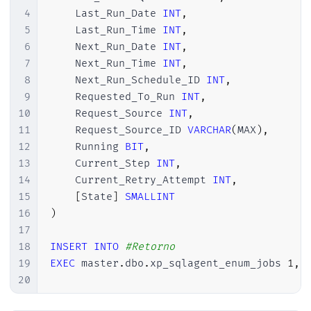
4
    Last_Run_Date 
INT
,
5
    Last_Run_Time 
INT
,
6
    Next_Run_Date 
INT
,
7
    Next_Run_Time 
INT
,
8
    Next_Run_Schedule_ID 
INT
,
9
    Requested_To_Run 
INT
,
10
    Request_Source 
INT
,
11
    Request_Source_ID 
VARCHAR
(
MAX
)
,
12
    Running 
BIT
,
13
    Current_Step 
INT
,
14
    Current_Retry_Attempt 
INT
,
15
[
State
]
SMALLINT
16
)
17
18
INSERT
INTO
#Retorno
19
EXEC
 master
.
dbo
.
xp_sqlagent_enum_jobs 
1
,
20
21