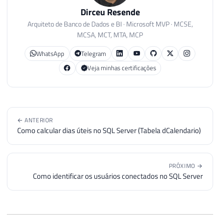
41
Dirceu Resende
42
Arquiteto de Banco de Dados e BI · Microsoft MVP · MCSE,
43
SELECT
*
FROM
#Resultado
MCSA, MCT, MTA, MCP
WhatsApp
Telegram
Veja minhas certificações
← ANTERIOR
Como calcular dias úteis no SQL Server (Tabela dCalendario)
PRÓXIMO →
Como identificar os usuários conectados no SQL Server