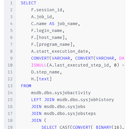
1
SELECT
2
    F
.
session_id
,
3
    A
.
job_id
,
4
    C
.
name 
AS
 job_name
,
5
    F
.
login_name
,
6
    F
.
[
host_name
]
,
7
    F
.
[
program_name
]
,
8
    A
.
start_execution_date
,
9
CONVERT
(
VARCHAR
,
CONVERT
(
VARCHAR
,
DAT
10
ISNULL
(
A
.
last_executed_step_id
,
0
)
+
11
    D
.
step_name
,
12
    H
.
[
text
]
13
FROM
14
    msdb
.
dbo
.
sysjobactivity              
15
LEFT
JOIN
 msdb
.
dbo
.
sysjobhistory     
16
JOIN
 msdb
.
dbo
.
sysjobs                
17
JOIN
 msdb
.
dbo
.
sysjobsteps            
18
JOIN
(
19
SELECT
 CAST
(
CONVERT
(
BINARY
(
16
)
,