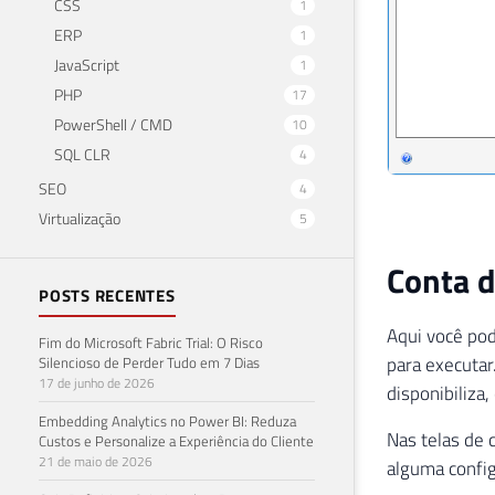
CSS
1
ERP
1
JavaScript
1
PHP
17
PowerShell / CMD
10
SQL CLR
4
SEO
4
Virtualização
5
Conta d
POSTS RECENTES
Aqui você pod
Fim do Microsoft Fabric Trial: O Risco
para executar
Silencioso de Perder Tudo em 7 Dias
17 de junho de 2026
disponibiliza,
Embedding Analytics no Power BI: Reduza
Nas telas de 
Custos e Personalize a Experiência do Cliente
21 de maio de 2026
alguma config