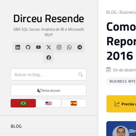
BLOG
›
Business 
Dirceu Resende
Como 
DBA SQL Server, Analista de BI e Microsoft
MVP
Repor
2016
04 de dezem
BUSINESS INTEL
Tema escuro
Precisa 
BLOG
Di