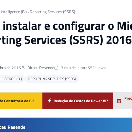
Intelligence (BI)
›
Reporting Services (SSRS)
instalar e configurar o Mi
ting Services (SSRS) 201
bro de 2016
Dirceu Resende
7 min de leitura
552 views
LIGENCE (BI)
REPORTING SERVICES (SSRS)
Prec
de Consultoria de BI?
Redução de Custos do Power BI?
rceu Resende