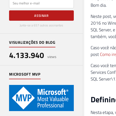
E-mail
Bom dia.
Neste post, v
ASSINAR
2016 no Wind
Junte-se a 657 outros assinantes
SQL Server, e
também, você 
VISUALIZAÇÕES DO BLOG
Caso você nã
4.133.940
post
Como ins
views
Caso você ten
Services Conf
MICROSOFT MVP
SQL Server\1
Definin
Nesta etapa, 