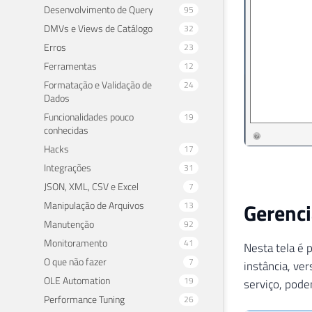
Desenvolvimento de Query
95
DMVs e Views de Catálogo
32
Erros
23
Ferramentas
12
Formatação e Validação de
24
Dados
Funcionalidades pouco
19
conhecidas
Hacks
17
Integrações
31
JSON, XML, CSV e Excel
7
Gerenci
Manipulação de Arquivos
13
Manutenção
92
Monitoramento
41
Nesta tela é 
O que não fazer
7
instância, ve
OLE Automation
19
serviço, poden
Performance Tuning
26