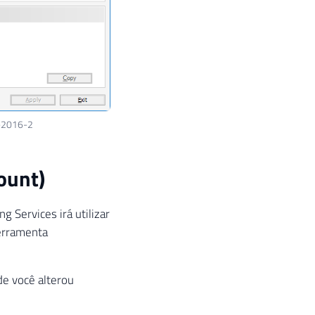
r-2016-2
ount)
 Services irá utilizar
ferramenta
de você alterou