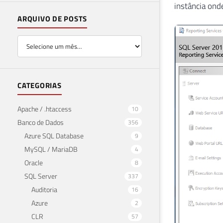
instância ond
ARQUIVO DE POSTS
CATEGORIAS
Apache / .htaccess
10
Banco de Dados
356
Azure SQL Database
9
MySQL / MariaDB
4
Oracle
8
SQL Server
337
Auditoria
16
Azure
2
CLR
57