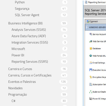
Python
1
Segurança
41
SQL Server Agent
12
Business Intelligence (BI)
59
Analysis Services (SSAS)
14
Azure Data Factory (ADF)
4
Integration Services (SSIS)
3
Microsoft
7
Power BI
24
Reporting Services (SSRS)
10
Carreira e Cursos
16
Carreira, Cursos e Certificações
41
Eventos e Palestras
126
Novidades
12
Programação
59
C#
30