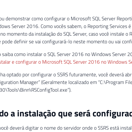
ou demonstrar como configurar o Microsoft SQL Server Reporti
ows Server 2016. Como vocês sabem, o Reporting Services é 
 no momento da instalação do SQL Server, caso você instale o 
pode definir se vai configurará-lo neste momento ou vai conf
o saiba como instalar o SQL Server 2016 no Windows Server 2
talar e configurar o Microsoft SQL Server 2016 no Windows 
ha optado por configurar o SSRS futuramente, você deverá abri
iguration Manager” (Geralmente localizado em “C:\Program Fil
30\Tools\Binn\RSConfigTool.exe”).
do a instalação que será configura
você deverá digitar o nome do servidor onde o SSRS está insta