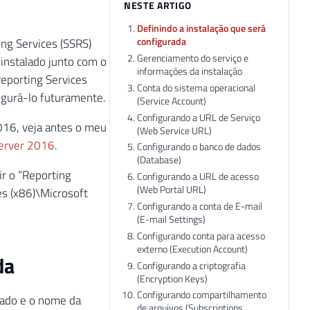
NESTE ARTIGO
Definindo a instalação que será
configurada
ng Services (SSRS)
Gerenciamento do serviço e
instalado junto com o
informações da instalação
Reporting Services
Conta do sistema operacional
igurá-lo futuramente.
(Service Account)
Configurando a URL de Serviço
016, veja antes o meu
(Web Service URL)
Server 2016
.
Configurando o banco de dados
(Database)
r o “Reporting
Configurando a URL de acesso
(Web Portal URL)
es (x86)\Microsoft
Configurando a conta de E-mail
(E-mail Settings)
Configurando conta para acesso
externo (Execution Account)
da
Configurando a criptografia
(Encryption Keys)
Configurando compartilhamento
lado e o nome da
de arquivos (Subscriptions