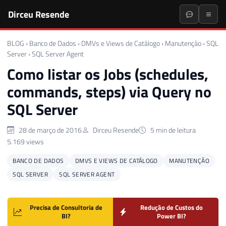
Dirceu Resende
BLOG
›
Banco de Dados
›
DMVs e Views de Catálogo
›
Manutenção
›
SQL
Server
›
SQL Server Agent
Como listar os Jobs (schedules,
commands, steps) via Query no
SQL Server
28 de março de 2016
Dirceu Resende
5 min de leitura
5.169 views
BANCO DE DADOS
DMVS E VIEWS DE CATÁLOGO
MANUTENÇÃO
SQL SERVER
SQL SERVER AGENT
Precisa de Consultoria de
Redução de Custos do
BI?
Power BI?