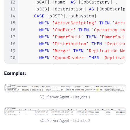
12
[
sCAT
]
.
[
name
]
AS
[
JobCategory
]
,
13
[
sJOB
]
.
[
description
]
AS
[
JobDescript
14
CASE
[
sJSTP
]
.
[
subsystem
]
15
WHEN
'ActiveScripting'
THEN
'Activ
16
WHEN
'CmdExec'
THEN
'Operating sys
17
WHEN
'PowerShell'
THEN
'PowerShell
18
WHEN
'Distribution'
THEN
'Replicat
19
WHEN
'Merge'
THEN
'Replication Mer
20
WHEN
'QueueReader'
THEN
'Replicati
21
WHEN
'Snapshot'
THEN
'Replication 
22
WHEN
'LogReader'
THEN
'Replication
Exemplos:
23
WHEN
'ANALYSISCOMMAND'
THEN
'SQL S
24
WHEN
'ANALYSISQUERY'
THEN
'SQL Ser
25
WHEN
'SSIS'
THEN
'SQL Server Integ
SQL Server Agent - List Jobs 1
26
WHEN
'TSQL'
THEN
'Transact-SQL scr
27
ELSE
 sJSTP
.
subsystem

28
END
AS
[
StepType
]
,
SQL Server Agent - List Jobs 2
29
[
sPROX
]
.
[
name
]
AS
[
RunAs
]
,
30
[
sJSTP
]
.
[
database_name
]
AS
[
Database