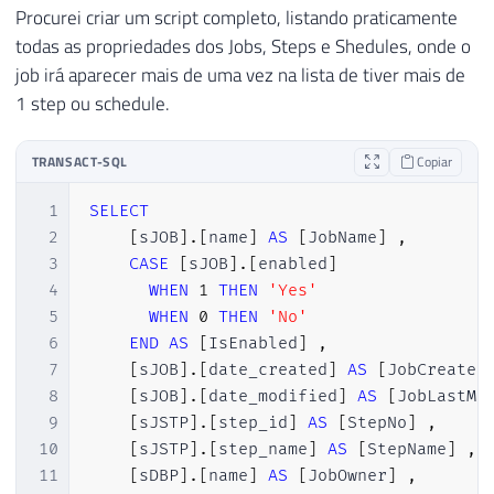
Procurei criar um script completo, listando praticamente
todas as propriedades dos Jobs, Steps e Shedules, onde o
job irá aparecer mais de uma vez na lista de tiver mais de
1 step ou schedule.
TRANSACT-SQL
Copiar
1
SELECT
2
[
sJOB
]
.
[
name
]
AS
[
JobName
]
,
3
CASE
[
sJOB
]
.
[
enabled
]
4
WHEN
1
THEN
'Yes'
5
WHEN
0
THEN
'No'
6
END
AS
[
IsEnabled
]
,
7
[
sJOB
]
.
[
date_created
]
AS
[
JobCreated
8
[
sJOB
]
.
[
date_modified
]
AS
[
JobLastMo
9
[
sJSTP
]
.
[
step_id
]
AS
[
StepNo
]
,
10
[
sJSTP
]
.
[
step_name
]
AS
[
StepName
]
,
11
[
sDBP
]
.
[
name
]
AS
[
JobOwner
]
,