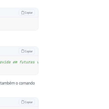
Copiar
Copiar
ovida em futuras versões do SQL Server
ar também o comando
Copiar