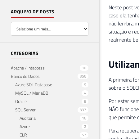
Neste post vo
ARQUIVO DE POSTS
caso ela tenh
não lembra m
situação e re
realmente be
CATEGORIAS
Utiliz
Apache / .htaccess
10
Banco de Dados
356
A primeira fo
Azure SQL Database
9
sobre o SQL
MySQL / MariaDB
4
Por estar sem
Oracle
8
NÃO funcione 
SQL Server
337
que permite 
Auditoria
16
Azure
2
Para recupera
CLR
57
senha alterad