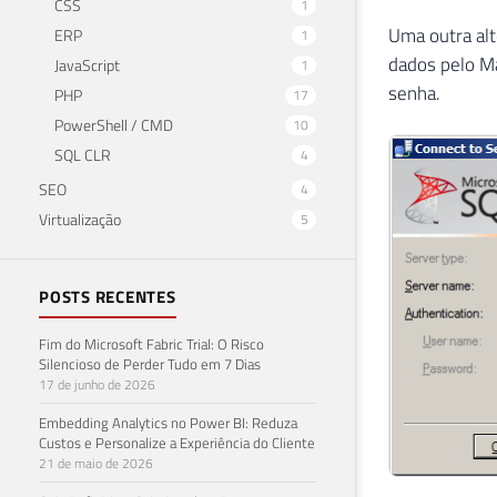
CSS
1
Uma outra alt
ERP
1
dados pelo M
JavaScript
1
senha.
PHP
17
PowerShell / CMD
10
SQL CLR
4
SEO
4
Virtualização
5
POSTS RECENTES
Fim do Microsoft Fabric Trial: O Risco
Silencioso de Perder Tudo em 7 Dias
17 de junho de 2026
Embedding Analytics no Power BI: Reduza
Custos e Personalize a Experiência do Cliente
21 de maio de 2026