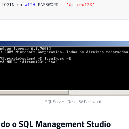
 LOGIN sa 
WITH
 PASSWORD 
=
'dirceu123'
SQL Server - Reset SA Password
ando o SQL Management Studio