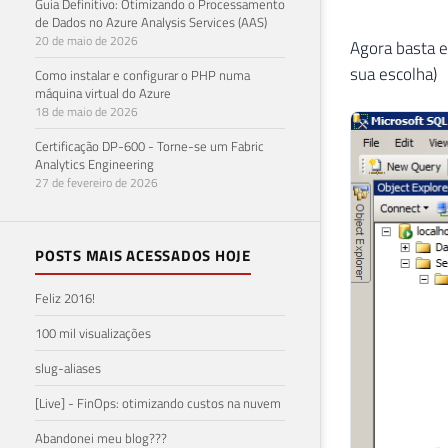
Guia Definitivo: Otimizando o Processamento
de Dados no Azure Analysis Services (AAS)
20 de maio de 2026
Agora basta e
sua escolha)
Como instalar e configurar o PHP numa
máquina virtual do Azure
18 de maio de 2026
Certificação DP-600 - Torne-se um Fabric
Analytics Engineering
27 de fevereiro de 2026
POSTS MAIS ACESSADOS HOJE
Feliz 2016!
100 mil visualizações
slug-aliases
[Live] - FinOps: otimizando custos na nuvem
Abandonei meu blog???