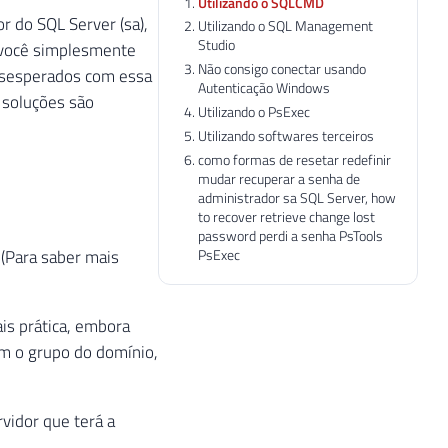
Utilizando o SQLCMD
 do SQL Server (sa),
Utilizando o SQL Management
Studio
u você simplesmente
Não consigo conectar usando
esesperados com essa
Autenticação Windows
s soluções são
Utilizando o PsExec
Utilizando softwares terceiros
como formas de resetar redefinir
mudar recuperar a senha de
administrador sa SQL Server, how
to recover retrieve change lost
password perdi a senha PsTools
PsExec
 (Para saber mais
is prática, embora
om o grupo do domínio,
vidor que terá a