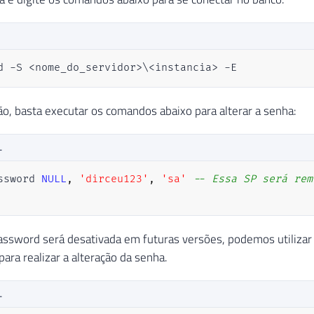
d -S <nome_do_servidor>\<instancia> -E
o, basta executar os comandos abaixo para alterar a senha:
L
ssword 
NULL
,
'dirceu123'
,
'sa'
-- Essa SP será rem
ssword será desativada em futuras versões, podemos utiliz
ara realizar a alteração da senha.
L