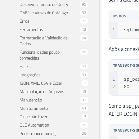
Desenvolvimento de Query
95
DMVs e Views de Catálogo
32
MSDOS
Erros
23
Ferramentas
12
1
sqlcm
Formatação e Validação de
24
Dados
Após a conexã
Funcionalidades pouco
19
conhecidas
TRANSACT-SQ
Hacks
17
Integrações
31
1
sp_pa
JSON, XML, CSV e Excel
7
2
GO
Manipulação de Arquivos
13
Manutenção
92
Como a sp_pa
Monitoramento
41
ALTER LOGIN p
O que não fazer
7
OLE Automation
19
TRANSACT-SQ
Performance Tuning
26