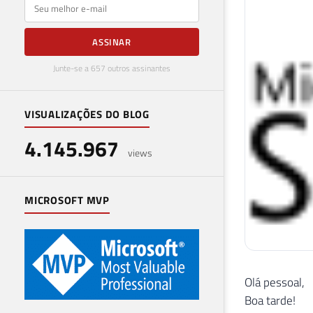
E-mail
ASSINAR
Junte-se a 657 outros assinantes
VISUALIZAÇÕES DO BLOG
4.145.967
views
MICROSOFT MVP
Olá pessoal,
Boa tarde!