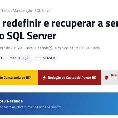
 Dados
›
Manutenção
›
SQL Server
redefinir e recuperar a s
do SQL Server
bro de 2015
Dirceu Resende
4 min de leitura
10.194 views
OS
MANUTENÇÃO
SQL SERVER
Prec
de Consultoria de BI?
Redução de Custos do Power BI?
rceu Resende
ecialista na plataforma de Dados Microsoft