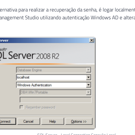
ernativa para realizar a recuperação da senha, é logar localme
anagement Studio utilizando autenticação Windows AD e alte
SQL Server - Local Connection Conexão Local