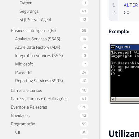
Python
1
1
ALTER
Segurança
41
2
GO
SQL Server Agent
12
Business Intelligence (BI)
59
Exemplo:
Analysis Services (SSAS)
14
Azure Data Factory (ADF)
4
Integration Services (SSIS)
3
Microsoft
7
Power BI
24
Reporting Services (SSRS)
10
Carreira e Cursos
16
Carreira, Cursos e Certificações
41
Eventos e Palestras
126
Novidades
12
Programação
59
Utiliz
C#
30