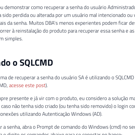
u demonstrar como recuperar a senha do usuário Administrador
a sido perdida ou alterada por um usuário mal intencionado o
ais da senha. Muitos DBA’s menos experientes podem ficar d
correr à reinstalação do produto para recuperar essa senha e a
m simples.
ando o SQLCMD
rma de recuperar a senha do usuário SA é utilizando o SQLCMD
CMD,
acesse este post
).
pre presente e já vir com o produto, eu considero a solução ma
caso não tenha sido criado (ou tenha sido removido) o login c
conexões utilizando Autenticação Windows (AD).
r a senha, abra o Prompt de comando do Windows (cmd) no ser
a e digite os comandos abaixo para se conectar no banco: