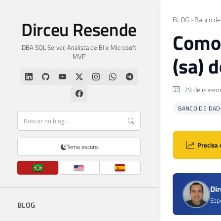
BLOG
›
Banco de
Dirceu Resende
Como 
DBA SQL Server, Analista de BI e Microsoft
MVP
(sa) 
29 de novem
BANCO DE DAD
Precisa 
Tema escuro
Di
Esp
BLOG