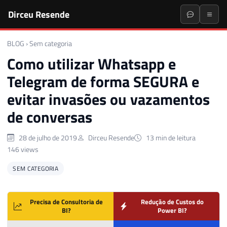
Dirceu Resende
BLOG
›
Sem categoria
Como utilizar Whatsapp e
Telegram de forma SEGURA e
evitar invasões ou vazamentos
de conversas
28 de julho de 2019
Dirceu Resende
13 min de leitura
146 views
SEM CATEGORIA
Precisa de Consultoria de
Redução de Custos do
BI?
Power BI?