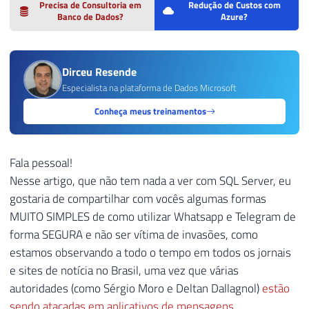
Precisa de Consultoria em
Redução de Custos com
Banco de Dados?
Azure?
Dirceu Resende
Especialista na plataforma de Dados Microsoft
Conheça meus treinamentos
Fala pessoal!
Nesse artigo, que não tem nada a ver com SQL Server, eu
gostaria de compartilhar com vocês algumas formas
MUITO SIMPLES de como utilizar Whatsapp e Telegram de
forma SEGURA e não ser vítima de invasões, como
estamos observando a todo o tempo em todos os jornais
e sites de notícia no Brasil, uma vez que várias
autoridades (como Sérgio Moro e Deltan Dallagnol)
estão
sendo atacadas em aplicativos de mensagens