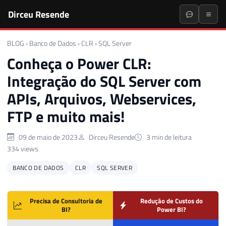
Dirceu Resende
BLOG
›
Banco de Dados
›
CLR
›
SQL Server
Conheça o Power CLR:
Integração do SQL Server com
APIs, Arquivos, Webservices,
FTP e muito mais!
09 de maio de 2023
Dirceu Resende
3 min de leitura
334 views
BANCO DE DADOS
CLR
SQL SERVER
Precisa de Consultoria de
Redução de Custos do
BI?
Power BI?