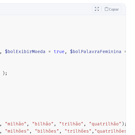
Copiar
,
$bolExibirMoeda
=
true
,
$bolPalavraFeminina
=
fa
)
;
,
"milhão"
,
"bilhão"
,
"trilhão"
,
"quatrilhão"
)
;
,
"milhões"
,
"bilhões"
,
"trilhões"
,
"quatrilhões"
)
;