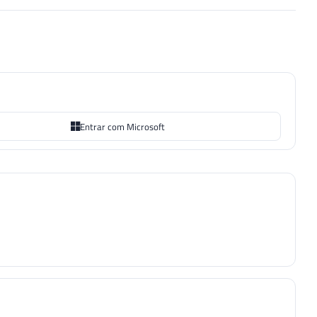
:
$singular
[
$t
]
)
:
""
;
Entrar com Microsoft
>
0
)
)
ral
[
$t
]
;
)
&&
(
$inteiro
[
0
]
>
0
)
&&
(
$z
<
1
)
)
?
(
(
$i
<
$fim