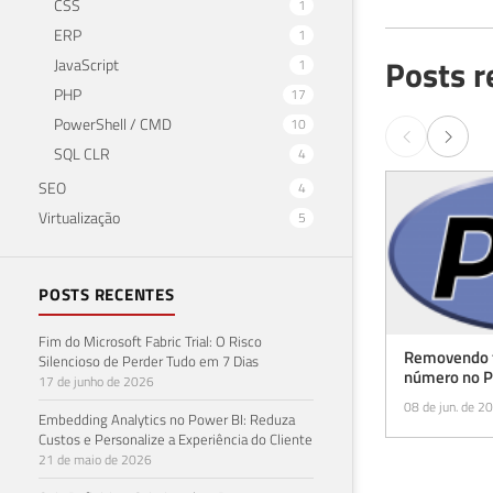
CSS
54
1
55
ERP
1
56
Posts r
JavaScript
1
57
PHP
17
58
PowerShell / CMD
10
59
SQL CLR
4
60
SEO
4
61
62
Virtualização
5
63
64
POSTS RECENTES
65
66
Fim do Microsoft Fabric Trial: O Risco
67
Removendo 
Silencioso de Perder Tudo em 7 Dias
68
número no 
17 de junho de 2026
69
08 de jun. de 2
Embedding Analytics no Power BI: Reduza
70
Custos e Personalize a Experiência do Cliente
71
21 de maio de 2026
72