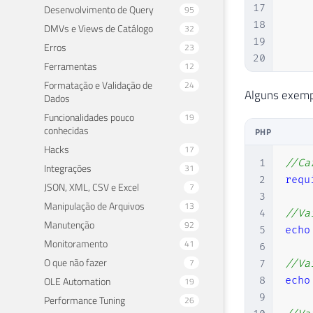
17
Desenvolvimento de Query
95
18
DMVs e Views de Catálogo
32
19
Erros
23
20
Ferramentas
12
21
Formatação e Validação de
24
22
Alguns exemp
Dados
23
Funcionalidades pouco
19
24
conhecidas
PHP
25
Hacks
17
26
1
//Ca
Integrações
31
27
2
requ
JSON, XML, CSV e Excel
7
28
3
Manipulação de Arquivos
13
29
4
//Va
Manutenção
92
30
5
echo
Monitoramento
31
41
6
32
O que não fazer
7
7
//Va
33
OLE Automation
8
echo
19
34
9
Performance Tuning
26
35