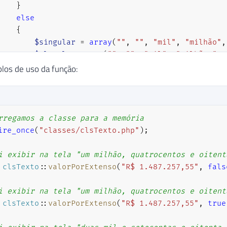
}
else
{
$singular
=
array
(
""
,
""
,
"mil"
,
"milhão"
,
$plural
=
array
(
""
,
""
,
"mil"
,
"milhões"
,
}
los de uso da função:
$c
=
array
(
""
,
"cem"
,
"duzentos"
,
"trezentos"
,
$d
=
array
(
""
,
"dez"
,
"vinte"
,
"trinta"
,
"quar
$d10
=
array
(
"dez"
,
"onze"
,
"doze"
,
"treze"
,
"
rregamos a classe para a memória
$u
=
array
(
""
,
"um"
,
"dois"
,
"três"
,
"quatro"
,
ire_once
(
"classes/clsTexto.php"
)
;
i exibir na tela "um milhão, quatrocentos e oitent
if
(
$bolPalavraFeminina
)
clsTexto
::
valorPorExtenso
(
"R$ 1.487.257,55"
,
fals
{
i exibir na tela "um milhão, quatrocentos e oitent
if
(
$valor
==
1
)
clsTexto
::
valorPorExtenso
(
"R$ 1.487.257,55"
,
true
{
$u
=
array
(
""
,
"uma"
,
"duas"
,
"três"
,