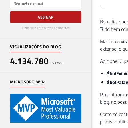
E-mail
ASSINAR
Bom dia, quer
Junte-se a 657 outros assinantes
Tudo bem co
Mais uma vez
VISUALIZAÇÕES DO BLOG
extenso, o q
4.134.780
Adicionei 2 p
views
$bolExibi
$bolPalav
MICROSOFT MVP
Para filtrar 
blog, no post
Como se costu
precisar utili