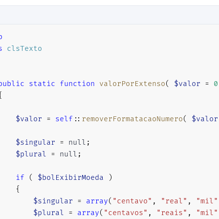
p
s
clsTexto
public
static
function
valorPorExtenso
(
$valor
=
0
{
$valor
=
self
::
removerFormatacaoNumero
(
$valor
$singular
=
null
;
$plural
=
null
;
if
(
$bolExibirMoeda
)
{
$singular
=
array
(
"centavo"
,
"real"
,
"mil"
$plural
=
array
(
"centavos"
,
"reais"
,
"mil"