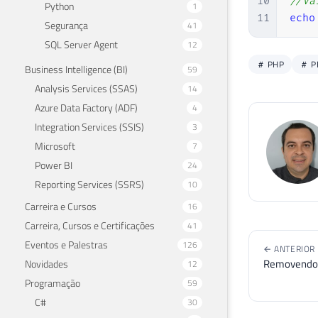
10
//Va
Python
1
36
11
echo
Segurança
41
37
SQL Server Agent
12
38
PHP
P
39
Business Intelligence (BI)
59
40
Analysis Services (SSAS)
14
41
Azure Data Factory (ADF)
4
42
Integration Services (SSIS)
3
43
Microsoft
7
44
Power BI
24
45
Reporting Services (SSRS)
10
46
47
Carreira e Cursos
16
48
Carreira, Cursos e Certificações
41
49
Eventos e Palestras
126
← ANTERIOR
50
Removendo 
Novidades
12
51
Programação
59
52
C#
30
53