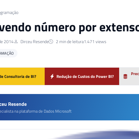
ogramação
vendo número por extens
de 2014
Dirceu Resende
2 min de leitura
1.471 views
AMAÇÃO
Prec
de Consultoria de BI?
Redução de Custos do Power BI?
rceu Resende
ecialista na plataforma de Dados Microsoft