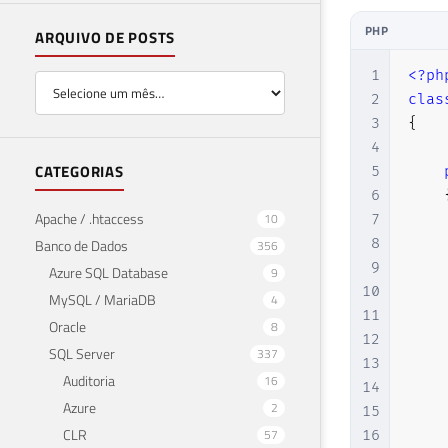
PHP
ARQUIVO DE POSTS
1
<?ph
2
clas
3
{
4
CATEGORIAS
5
6
Apache / .htaccess
10
7
8
Banco de Dados
356
9
Azure SQL Database
9
10
MySQL / MariaDB
4
11
Oracle
8
12
SQL Server
337
13
Auditoria
16
14
Azure
2
15
CLR
57
16