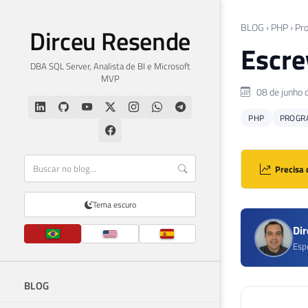
BLOG
›
PHP
›
Pr
Dirceu Resende
Escre
DBA SQL Server, Analista de BI e Microsoft
MVP
08 de junho 
PHP
PROGR
Precisa 
Tema escuro
Di
Esp
BLOG