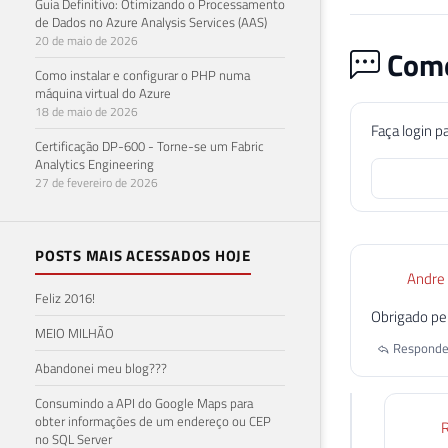
Guia Definitivo: Otimizando o Processamento
73
de Dados no Azure Analysis Services (AAS)
74
20 de maio de 2026
Come
75
Como instalar e configurar o PHP numa
76
máquina virtual do Azure
77
18 de maio de 2026
Faça login p
78
Certificação DP-600 - Torne-se um Fabric
79
Analytics Engineering
80
27 de fevereiro de 2026
81
82
83
POSTS MAIS ACESSADOS HOJE
84
Andre
Feliz 2016!
85
Obrigado pel
86
MEIO MILHÃO
87
Responde
Abandonei meu blog???
88
89
Consumindo a API do Google Maps para
90
obter informações de um endereço ou CEP
R
no SQL Server
91