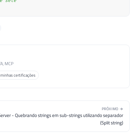
e sete"
quatro"
,
"cinco"
,
"seis"
,
"sete"
,
"oito"
,
"nove"
)
;
as"
,
"quatrocentas"
,
"quinhentas"
,
"seiscentas"
,
"s
TA, MCP
 minhas certificações
PRÓXIMO →
erver - Quebrando strings em sub-strings utilizando separador
(Split string)