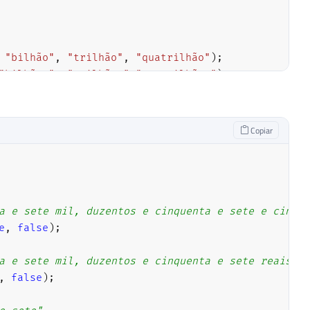
"bilhão"
,
"trilhão"
,
"quatrilhão"
)
;
"bilhões"
,
"trilhões"
,
"quatrilhões"
)
;
"quatrocentos"
,
"quinhentos"
,
"seiscentos"
,
"setec
Copiar
enta"
,
"cinquenta"
,
"sessenta"
,
"setenta"
,
"oitenta
quatorze"
,
"quinze"
,
"dezesseis"
,
"dezessete"
,
"dez
"cinco"
,
"seis"
,
"sete"
,
"oito"
,
"nove"
)
;
a e sete mil, duzentos e cinquenta e sete e cinque
e
,
false
)
;
a e sete mil, duzentos e cinquenta e sete reais e 
,
false
)
;
"quatro"
,
"cinco"
,
"seis"
,
"sete"
,
"oito"
,
"nove"
)
;