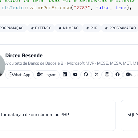
i exibir na tela "duas mil e setecentas e oitenta 
}
clsTexto
::
valorPorExtenso
(
"2787"
,
false
,
true
)
;
else
{
ROGRAMAÇÃO
EXTENSO
NÚMERO
PHP
PROGRAMAÇÃO
$u
=
array
(
""
,
"um"
,
"duas"
,
"três"
,
"
}
Dirceu Resende
$c
=
array
(
""
,
"cem"
,
"duzentas"
,
"trezent
Arquiteto de Banco de Dados e BI · Microsoft MVP · MCSE, MCSA, MCT, M
WhatsApp
Telegram
Veja
}
$z
=
0
;
formatação de um número no PHP
SQL S
$valor
=
number_format
(
$valor
,
2
,
"."
,
"."
)
;
$inteiro
=
explode
(
"."
,
$valor
)
;