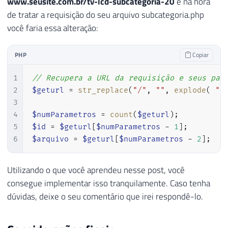
www.seusite.com.br/tv-lcd-subcategoria-20
e na hora
de tratar a requisição do seu arquivo subcategoria.php
você faria essa alteração:
PHP
Copiar
1
// Recupera a URL da requisição e seus par
2
$geturl
=
str_replace
(
"/"
,
""
,
explode
(
"-
3
4
$numParametros
=
count
(
$geturl
)
;
5
$id
=
$geturl
[
$numParametros
-
1
]
;
6
$arquivo
=
$geturl
[
$numParametros
-
2
]
;
Utilizando o que você aprendeu nesse post, você
consegue implementar isso tranquilamente. Caso tenha
dúvidas, deixe o seu comentário que irei respondê-lo.