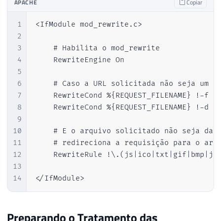
APACHE
Copiar
1
<IfModule mod_rewrite.c>

2
3
    # Habilita o mod_rewrite

4
    RewriteEngine On

5
6
    # Caso a URL solicitada não seja um ar
7
    RewriteCond %{REQUEST_FILENAME} !-f

8
    RewriteCond %{REQUEST_FILENAME} !-d

9
10
    # E o arquivo solicitado não seja das 
11
    # redireciona a requisição para o arqu
12
    RewriteRule !\.(js|ico|txt|gif|bmp|jpe
13
14
</IfModule>
Preparando o Tratamento das