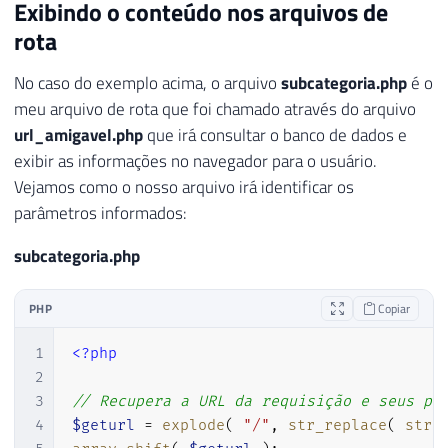
Exibindo o conteúdo nos arquivos de
28
}
rota
29
30
?>
No caso do exemplo acima, o arquivo
subcategoria.php
é o
meu arquivo de rota que foi chamado através do arquivo
url_amigavel.php
que irá consultar o banco de dados e
exibir as informações no navegador para o usuário.
Vejamos como o nosso arquivo irá identificar os
parâmetros informados:
subcategoria.php
PHP
Copiar
1
<?php
2
3
// Recupera a URL da requisição e seus pa
4
$geturl
=
explode
(
"/"
,
str_replace
(
strr