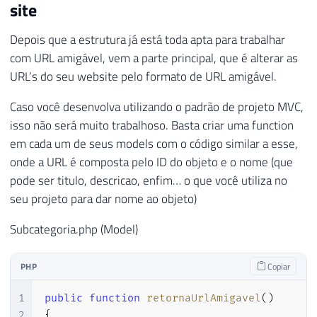
site
24
$frmSubcategoria
=
new
frmSubcategori
25
$frmSubcategoria
->
visualizar
(
$subcat
Depois que a estrutura já está toda apta para trabalhar
26
}
com URL amigável, vem a parte principal, que é alterar as
27
URL’s do seu website pelo formato de URL amigável.
28
?>
Caso você desenvolva utilizando o padrão de projeto MVC,
isso não será muito trabalhoso. Basta criar uma function
em cada um de seus models com o código similar a esse,
onde a URL é composta pelo ID do objeto e o nome (que
pode ser titulo, descricao, enfim… o que você utiliza no
seu projeto para dar nome ao objeto)
Subcategoria.php (Model)
PHP
Copiar
1
public
function
retornaUrlAmigavel
(
)
2
{