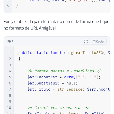
5
}
Função utilizada para formatar o nome de forma que fique
no formato de URL Amigável
PHP
Copiar
1
public
static
function
gerarTituloSEO
(
$s
2
{
3
4
/* Remove pontos e underlines */
5
$arrEncontrar
=
array
(
"."
,
"_"
)
;
6
$arrSubstituir
=
null
;
7
$strTitulo
=
str_replace
(
$arrEncontr
8
9
10
/* Caracteres minúsculos */
11
$strTitulo
=
strtolower
(
$strTitulo
)