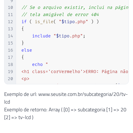
9
10
// Se o arquivo existir, inclui na página
11
// tela amigável de error 404
12
if
(
is_file
(
"
$tipo
.php"
)
)
13
{
14
include
"
$tipo
.php"
;
15
}
16
else
17
{
18
echo
"

19
<h1 class='corVermelho'>ERRO: Página não e
20
<p>

21
    <strong>Página Solicitada: <em>
{
$_SER
22
    Esta pasta ou página não pôde ser enco
Exemplo de url: www.seusite.com.br/subcategoria/20/tv-
23
    renomeada, apagada ou simplesmente não
lcd
24
    se o endereço digitado está correto e 
Exemplo de retorno: Array ( [0] => subcategoria [1] => 20
25
    <br/><br/>Caso você necessite realment
[2] => tv-lcd )
26
    arquivo, entre em contato com o <a hre
27
</p>"
;