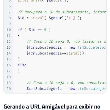
5
array_shift
(
$geturl
)
;
6
7
// Recupera o ID da subcategoria, informa
8
$id
=
intval
(
$geturl
[
'1'
]
)
;
9
10
if
(
$id
==
0
)
11
{
12
// Caso o ID seja 0, vou listar as su
13
$frmSubcategoria
=
new
frmSubcategori
14
$frmSubcategoria
->
listar
(
)
;
15
}
16
else
17
{
18
19
// Caso o ID seja > 0, vou consultar 
20
$ctrSubcategoria
=
new
ctrSubcategori
21
$subcategoria
=
$ctrSubcategoria
->
rec
22
Gerando a URL Amigável para exibir no
23
// Agora que meu controller criou o o