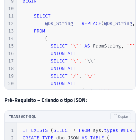
43
9
BEGIN
44
DECLARE
@Strings
TABLE
(
10
45
        String_ID 
INT
IDENTITY
(
1
,
1
)
,
11
SELECT
46
        Ds_String NVARCHAR
(
MAX
)
12
@Ds_String
=
REPLACE
(
@Ds_String
,
 
47
)
13
FROM
48
14
(
49
SELECT
15
SELECT
'\"'
AS
 FromString
,
'"'
50
@characters
=
'0123456789abcdefg
16
UNION
ALL
51
@Nr_Sequencia
=
0
,
17
SELECT
'\', '
\\'

52
@Id_Objeto_Pai
=
0
;
18
UNION
ALL
53
19
SELECT
'/'
,
'\/'
54
WHILE
(
1
=
1
)
20
UNION
ALL
55
BEGIN
21
SELECT
CHAR
(
08
)
,
'\b'
56
22
UNION
ALL
Pré-Requisito – Criando o tipo JSON:
57
SELECT
@Start
=
PATINDEX
(
'%[^a-z
23
SELECT
CHAR
(
12
)
,
'\f'
58
24
UNION
ALL
TRANSACT-SQL
Copiar
59
IF
(
@Start
=
0
)
25
SELECT
CHAR
(
10
)
,
'\n'
60
BREAK
26
UNION
ALL
1
IF
EXISTS
(
SELECT
*
FROM
 sys
.
types
WHERE
 
61
27
SELECT
CHAR
(
13
)
,
'\r'
2
CREATE
TYPE
 dbo
.
JSON 
AS
TABLE
(