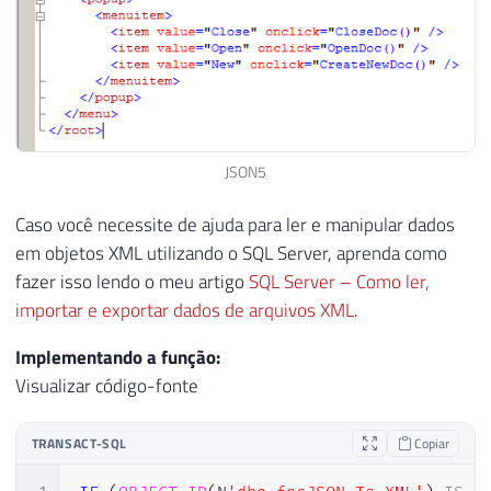
78
155
79
END
156
WHILE
(
1
=
1
)
80
157
BEGIN
81
158
82
RETURN
@JSON
159
SELECT
@lenJSON
=
LEN
(
@JSON
83
160
SELECT
@NextCloseDelimiter
=
84
161
SELECT
@NextOpenDelimiter
=
JSON5
85
END
162
86
GO
163
Caso você necessite de ajuda para ler e manipular dados
164
IF
(
@NextOpenDelimiter
=
0
)
em objetos XML utilizando o SQL Server, aprenda como
165
BREAK
fazer isso lendo o meu artigo
SQL Server – Como ler,
166
importar e exportar dados de arquivos XML
.
167
168
SELECT
@NextOpenDelimiter
=
Implementando a função:
169
Visualizar código-fonte
170
171
IF
(
@NextCloseDelimiter
<
@N
TRANSACT-SQL
Copiar
172
BREAK
173