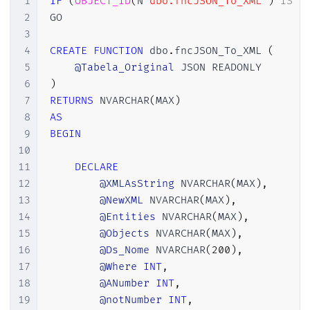
1
IF
(
OBJECT_ID
(
N
'dbo.fncJSON_To_XML'
)
IS
N
174
2
GO

175
IF
SUBSTRING
(
@JSON
,
@NextOpe
3
176
SELECT
@NextCloseDelimit
4
CREATE
FUNCTION
 dbo
.
fncJSON_To_XML 
(
177
ELSE
5
@Tabela_Original
178
SELECT
@NextCloseDelimit
6
)
179
7
RETURNS
 NVARCHAR
(
MAX
)
180
8
AS
181
SELECT
@OpenDelimiter
=
@Nex
9
BEGIN
182
10
183
11
DECLARE
184
END
12
@XMLAsString
 NVARCHAR
(
MAX
)
,
185
13
@NewXML
 NVARCHAR
(
MAX
)
,
186
14
@Entities
 NVARCHAR
(
MAX
)
,
187
SELECT
@Contents
=
SUBSTRING
(
@JS
15
@Objects
 NVARCHAR
(
MAX
)
,
188
SELECT
@JSON
=
STUFF
(
@JSON
,
@Ope
16
@Ds_Nome
 NVARCHAR
(
200
)
,
189
17
@Where
INT
,
190
18
@ANumber
INT
,
191
WHILE
(
(
PATINDEX
(
'%[A-Za-z0-9@+
19
@notNumber
INT
,
192
BEGIN