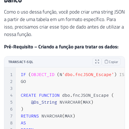
25
@Type
 NVARCHAR
(
10
)
,
Como o uso dessa função, você pode criar uma string JSON
26
@NextCloseDelimiterChar
CHAR
(
1
)
,
a partir de uma tabela em um formato específico. Para
27
@Contents
 NVARCHAR
(
MAX
)
,
isso, precisamos criar esse tipo de dado antes de utilizar a
28
@Start
INT
,
29
@end
INT
,
nossa função.
30
@param
INT
,
Pré-Requisito – Criando a função para tratar os dados:
31
@EndOfDs_Nome
INT
,
32
@token
 NVARCHAR
(
200
)
,
33
@value
 NVARCHAR
(
MAX
)
,
TRANSACT-SQL
Copiar
34
@Nr_Sequencia
INT
,
35
@Ds_Nome
 NVARCHAR
(
200
)
,
1
IF
(
OBJECT_ID
(
N
'dbo.fncJSON_Escape'
)
IS
36
@Id_Objeto_Pai
INT
,
2
GO

37
@lenJSON
INT
,
3
38
@characters
NCHAR
(
36
)
,
4
CREATE
FUNCTION
 dbo
.
fncJSON_Escape 
(
39
@result
BIGINT
,
5
@Ds_String
 NVARCHAR
(
MAX
)
40
@index
SMALLINT
,
6
)
41
@Escape
INT
7
RETURNS
 NVARCHAR
(
MAX
)
42
8
AS