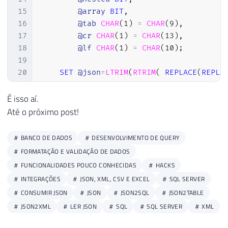
267
@Id_Objeto_Pai
,
95
15
@array
BIT
,
268
SUBSTRING
(
@value
96
RETURN
@XMLAsString
16
@tab
CHAR
(
1
)
=
CHAR
(
9
)
,
269
SUBSTRING
(
@value
97
17
@cr
CHAR
(
1
)
=
CHAR
(
13
)
,
270
'array'
98
18
@lf
CHAR
(
1
)
=
CHAR
(
10
)
;
271
99
END
19
272
ELSE
20
SET
@json
=
LTRIM
(
RTRIM
(
REPLACE
(
REPLA
273
21
274
IF
(
SUBSTRING
(
@value
22
IF
(
LEFT
(
@json
,
1
)
<>
'{'
OR
RIGHT
(
@js
É isso aí.
275
INSERT
INTO
@Ret
23
RETURN
''
;
Até o próximo post!
276
SELECT
24
277
@Ds_Nome
,
25
SET
@json
=
LTRIM
(
RTRIM
(
SUBSTRING
(
@jso
278
@Nr_Sequenci
BANCO DE DADOS
DESENVOLVIMENTO DE QUERY
26
279
@Id_Objeto_P
FORMATAÇÃO E VALIDAÇÃO DE DADOS
27
SELECT
@output
=
''
;
280
                            Ds_String
,
FUNCIONALIDADES POUCO CONHECIDAS
HACKS
28
281
'string'
INTEGRAÇÕES
JSON, XML, CSV E EXCEL
SQL SERVER
29
WHILE
(
@json
<>
''
)
282
FROM
CONSUMIR JSON
JSON
JSON2SQL
JSON2TABLE
30
BEGIN
;
283
@Strings
JSON2XML
LER JSON
SQL
SQL SERVER
XML
31
284
WHERE
32
IF
(
LEFT
(
@json
,
1
)
<>
'"'
)
285
                            String_ID 
=