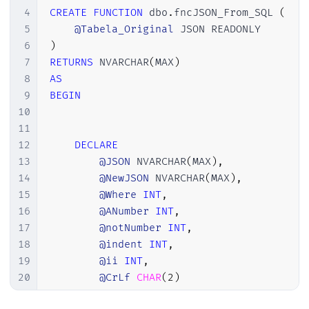
4
CREATE
FUNCTION
 dbo
.
fncJSON_From_SQL 
(
81
              UNION ALL

5
@Tabela_Original
82
              SELECT '
\
/
', '
/
'

6
)
83
              UNION ALL

7
RETURNS
 NVARCHAR
(
MAX
)
84
              SELECT '
\b
', CHAR(08)

8
AS
85
              UNION ALL

9
BEGIN
86
              SELECT '
\f
', CHAR(12)

10
87
              UNION ALL

11
88
              SELECT '
\n
', CHAR(10)

12
DECLARE
89
              UNION ALL

13
@JSON
 NVARCHAR
(
MAX
)
,
90
              SELECT '
\r
', CHAR(13)

14
@NewJSON
 NVARCHAR
(
MAX
)
,
91
              UNION ALL

15
@Where
INT
,
92
              SELECT '
\t
', CHAR(09)

16
@ANumber
INT
,
93
        ) substitutions

17
@notNumber
INT
,
94
18
@indent
INT
,
95
19
@ii
INT
,
96
        SELECT

20
@CrLf
CHAR
(
2
)
97
            @result = 0,

21
98
            @Escape = 1
