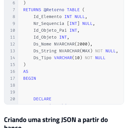
6
)
7
RETURNS
@Retorno
TABLE
(
8
    Id_Elemento 
INT
NULL
,
9
    Nr_Sequencia 
[
INT
]
NULL
,
10
    Id_Objeto_Pai 
INT
,
11
    Id_Objeto 
INT
,
12
    Ds_Nome NVARCHAR
(
2000
)
,
13
    Ds_String NVARCHAR
(
MAX
)
NOT
NULL
,
14
    Ds_Tipo 
VARCHAR
(
10
)
NOT
NULL
15
)
16
AS
17
BEGIN
18
19
20
DECLARE
21
@FirstObject
INT
,
22
@OpenDelimiter
INT
,
Criando uma string JSON a partir do
23
@NextOpenDelimiter
INT
,
banco
24
@NextCloseDelimiter
INT
,