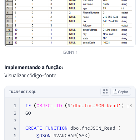
JSON1.1
Implementando a função:
Visualizar código-fonte
TRANSACT-SQL
Copiar
1
IF
(
OBJECT_ID
(
N
'dbo.fncJSON_Read'
)
IS
N
2
GO

3
4
CREATE
FUNCTION
 dbo
.
fncJSON_Read 
(
5
@JSON
 NVARCHAR
(
MAX
)