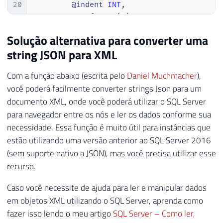
20
@indent
INT
,
193
21
@CrLf
CHAR
(
2
)
194
IF
(
@Type
=
'Object'
)
22
195
BEGIN
Solução alternativa para converter uma
23
196
string JSON para XML
24
SELECT
197
SELECT
25
@CrLf
=
CHAR
(
13
)
+
CHAR
(
10
)
,
198
@Nr_Sequencia
=
0
,
Com a função abaixo (escrita pelo
Daniel Muchmacher
),
26
@XMLAsString
=
'<?xml version="1.0
199
@end
=
CHARINDEX
(
':'
você poderá facilmente converter strings Json para um
27
200
documento XML, onde você poderá utilizar o SQL Server
28
@Object'
+
CONVERT
(
VARCHAR
(
5
)
,
 Id_Objeto
)
201
29
para navegador entre os nós e ler os dados conforme sua
202
SELECT
@Start
=
PATINDEX
30
'
necessidade. Essa função é muito útil para instâncias que
203
31
FROM
estão utilizando uma versão anterior ao SQL Server 2016
204
32
@Tabela_Original
(sem suporte nativo a JSON), mas você precisa utilizar esse
205
SELECT
33
WHERE
206
@token
=
SUBSTRING
(
'
recurso.
34
        Id_Objeto_Pai 
IS
NULL
AND
 Ds_Tipo
207
@EndOfDs_Nome
=
PATI
35
Caso você necessite de ajuda para ler e manipular dados
208
@param
=
RIGHT
(
@toke
36
em objetos XML utilizando o SQL Server, aprenda como
209
37
WHILE
(
1
=
1
)
fazer isso lendo o meu artigo
SQL Server – Como ler,
210
38
BEGIN