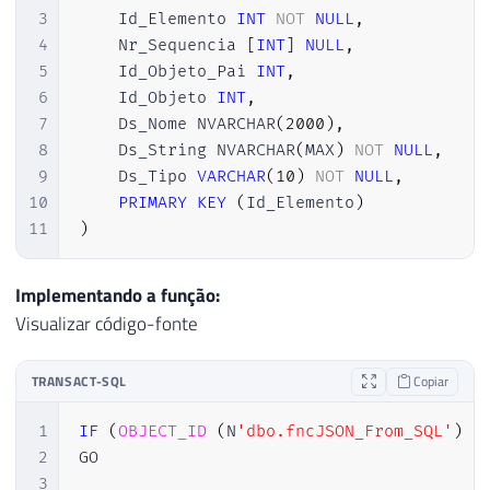
62
IF
(
SUBSTRING
(
@JSON
,
@Start
+
1
,
28
UNION
ALL
3
    Id_Elemento 
INT
NOT
NULL
,
63
BEGIN
29
SELECT
CHAR
(
09
)
,
'\t'
4
    Nr_Sequencia 
[
INT
]
NULL
,
64
SET
@Start
=
@Start
+
1
;
30
)
 substitutions

5
    Id_Objeto_Pai 
INT
,
65
SET
@end
=
PATINDEX
(
'%[^\]["
31
6
    Id_Objeto 
INT
,
66
END
32
RETURN
@Ds_String
7
    Ds_Nome NVARCHAR
(
2000
)
,
67
33
8
    Ds_String NVARCHAR
(
MAX
)
NOT
NULL
,
68
IF
(
@end
=
0
)
34
END
9
    Ds_Tipo 
VARCHAR
(
10
)
NOT
NULL
,
69
BREAK
10
PRIMARY
KEY
(
Id_Elemento
)
70
11
)
71
SELECT
72
@token
=
SUBSTRING
(
@JSON
,
@S
Implementando a função:
73
Visualizar código-fonte
74
75
SELECT
76
@token
=
REPLACE
(
@token
,
 Fro
TRANSACT-SQL
Copiar
77
FROM
(
1
IF
(
OBJECT_ID
(
N
'dbo.fncJSON_From_SQL'
)
I
78
SELECT
'\"'
AS
 FromString
,
2
GO

79
UNION
ALL
3
80
SELECT
'\\'
,
'\'
