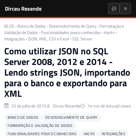
Dirceu Resende
BLOG
›
Banco de Dados
›
Desenvolvimento de Query
›
Formatação e
Validação de Dados
›
Funcionalidades pouco conhecidas
›
Hacks
›
Integrações
›
JSON, XML, CSV e Excel
›
SQL Server
Como utilizar JSON no SQL
Server 2008, 2012 e 2014 -
Lendo strings JSON, importando
para o banco e exportando para
XML
25 de julho de 2015
Dirceu Resende
14 min de leitura
0 views
BANCO DE DADOS
DESENVOLVIMENTO DE QUERY
FORMATAÇÃO E VALIDAÇÃO DE DADOS
FUNCIONALIDADES POUCO CONHECIDAS
HACKS
INTEGRAÇÕES