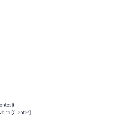
entes])
hich [Clientes]