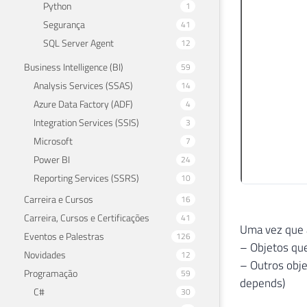
Python
1
Segurança
41
SQL Server Agent
12
Business Intelligence (BI)
59
Analysis Services (SSAS)
14
Azure Data Factory (ADF)
4
Integration Services (SSIS)
3
Microsoft
7
Power BI
24
Reporting Services (SSRS)
10
Carreira e Cursos
16
Carreira, Cursos e Certificações
41
Uma vez que a
Eventos e Palestras
126
– Objetos que
Novidades
12
– Outros obje
Programação
59
depends)
C#
30