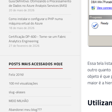
Guia Definitivo: Otimizando o Processamento
de Dados no Azure Analysis Services (AAS)
20 de maio de 2026
Como instalar e configurar o PHP numa
máquina virtual do Azure
18 de maio de 2026
Certificação DP-600 - Torne-se um Fabric
Analytics Engineering
27 de fevereiro de 2026
Essa tela lis
POSTS MAIS ACESSADOS HOJE
outro quanto 
Feliz 2016!
objeto é que 
maior é a hier
100 mil visualizações
slug-aliases
Utiliza
MEIO MILHÃO
Abandonei meu blog???