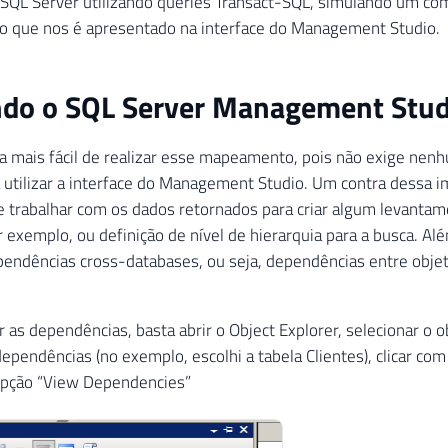
o SQL Server utilizando queries Transact-SQL, simulando um c
o que nos é apresentado na interface do Management Studio.
ndo o SQL Server Management Stud
ma mais fácil de realizar esse mapeamento, pois não exige ne
a utilizar a interface do Management Studio. Um contra dessa
e trabalhar com os dados retornados para criar algum levant
exemplo, ou definição de nível de hierarquia para a busca. Alé
endências cross-databases, ou seja, dependências entre obje
ar as dependências, basta abrir o Object Explorer, selecionar o 
dependências (no exemplo, escolhi a tabela Clientes), clicar com
 opção “View Dependencies”