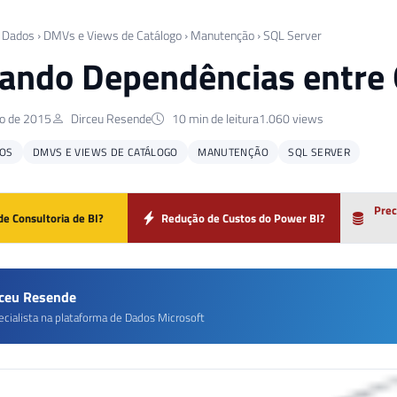
 Dados
›
DMVs e Views de Catálogo
›
Manutenção
›
SQL Server
ndo Dependências entre 
o de 2015
Dirceu Resende
10 min de leitura
1.060 views
OS
DMVS E VIEWS DE CATÁLOGO
MANUTENÇÃO
SQL SERVER
Prec
de Consultoria de BI?
Redução de Custos do Power BI?
rceu Resende
ecialista na plataforma de Dados Microsoft