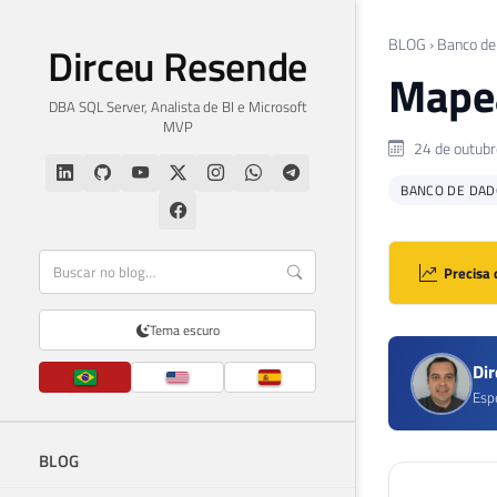
BLOG
›
Banco de
Dirceu Resende
Mapea
DBA SQL Server, Analista de BI e Microsoft
MVP
24 de outubr
BANCO DE DAD
Precisa 
Tema escuro
Di
Esp
BLOG