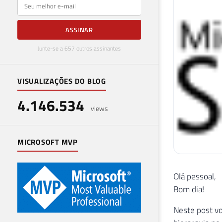
E-mail
ASSINAR
Junte-se a 657 outros assinantes
VISUALIZAÇÕES DO BLOG
4.146.534
views
MICROSOFT MVP
Olá pessoal,
Bom dia!
Neste post vo