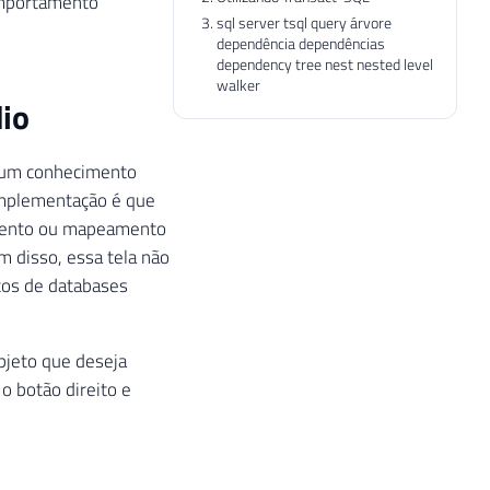
omportamento
sql server tsql query árvore
dependência dependências
dependency tree nest nested level
walker
io
nhum conhecimento
 implementação é que
amento ou mapeamento
m disso, essa tela não
tos de databases
objeto que deseja
 o botão direito e