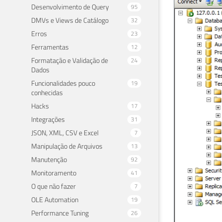
Desenvolvimento de Query
95
DMVs e Views de Catálogo
32
Erros
23
Ferramentas
12
Formatação e Validação de
24
Dados
Funcionalidades pouco
19
conhecidas
Hacks
17
Integrações
31
JSON, XML, CSV e Excel
7
Manipulação de Arquivos
13
Manutenção
92
Monitoramento
41
O que não fazer
7
OLE Automation
19
Performance Tuning
26