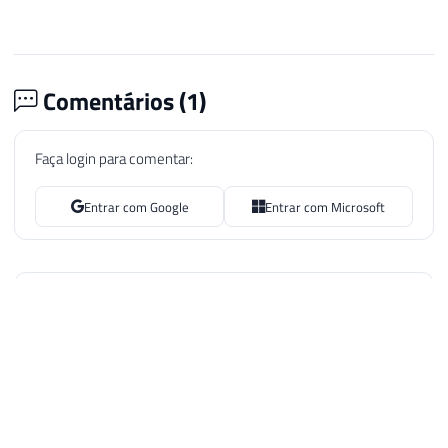
Comentários (
1
)
Faça login para comentar:
Entrar com Google
Entrar com Microsoft
José Diz
26 de set. de 2018 07:54
Quando preciso manipular parte de expressões data&hora e
não há função nativa eu utilizo a fórmula “origem dos
tempos”. Por exemplo, para zerar o horário seria assim:
dateadd (day, datediff (day, 0, DataHora), 0)
Ela é útil quando necessitamos de obter, por exemplo,