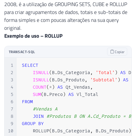
2008, é a utilização de GROUPING SETS, CUBE e ROLLUP
para criar agrupamentos de dados, totais e sub-totais de
forma simples e com poucas alterações na sua query
original.
Exemplo de uso – ROLLUP
TRANSACT-SQL
Copiar
1
SELECT
2
ISNULL
(
B
.
Ds_Categoria
,
'Total'
)
AS
 Ds
3
ISNULL
(
B
.
Ds_Produto
,
'Subtotal'
)
AS
 D
4
COUNT
(
*
)
AS
 Qt_Vendas
,
5
SUM
(
B
.
Preco
)
AS
6
FROM
7
#Vendas A
8
JOIN
#Produtos B ON A.Cd_Produto = B.
9
GROUP
BY
10
    ROLLUP
(
B
.
Ds_Categoria
,
 B
.
Ds_Produto
)