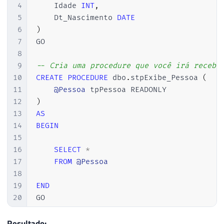
4
    Idade 
INT
,
5
    Dt_Nascimento 
DATE
6
)
7
GO

8
9
-- Cria uma procedure que você irá recebe
10
CREATE
PROCEDURE
 dbo
.
stpExibe_Pessoa 
(
11
@Pessoa
12
)
13
AS
14
BEGIN
15
16
SELECT
*
17
FROM
@Pessoa
18
19
END
20
GO

21
22
Resultado: