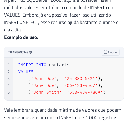
múltiplos valores em 1 único comando de INSERT com
VALUES. Embora já era possível fazer isso utilizando
INSERT… SELECT, esse recurso ajuda bastante durante o
dia a dia.
Exemplo de uso:
TRANSACT-SQL
Copiar
1
INSERT
INTO
2
VALUES
3
(
'John Doe'
,
'425-333-5321'
)
,
4
(
'Jane Doe'
,
'206-123-4567'
)
,
5
(
'John Smith'
,
'650-434-7869'
)
Vale lembrar a quantidade máxima de valores que podem
ser inseridos em um único INSERT é de 1.000 registros.