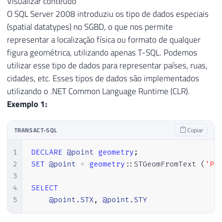
Visualizar conteúdo
O SQL Server 2008 introduziu os tipo de dados especiais
(spatial datatypes) no SGBD, o que nos permite
representar a localização física ou formato de qualquer
figura geométrica, utilizando apenas T-SQL. Podemos
utilizar esse tipo de dados para representar países, ruas,
cidades, etc. Esses tipos de dados são implementados
utilizando o .NET Common Language Runtime (CLR).
Exemplo 1:
TRANSACT-SQL
Copiar
1
DECLARE
@point
geometry
;
2
SET
@point
=
geometry
::STGeomFromText 
(
'PO
3
4
SELECT
5
@point.STX
,
@point.STY