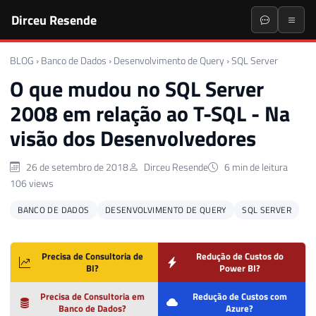
Dirceu Resende
BLOG
›
Banco de Dados
›
Desenvolvimento de Query
›
SQL Server
O que mudou no SQL Server
2008 em relação ao T-SQL - Na
visão dos Desenvolvedores
26 de setembro de 2018
Dirceu Resende
6 min de leitura
106 views
BANCO DE DADOS
DESENVOLVIMENTO DE QUERY
SQL SERVER
Precisa de Consultoria de
Redução de Custos do
BI?
Power BI?
Precisa de Consultoria em
Redução de Custos com
Banco de Dados?
Azure?