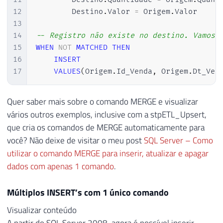
12
        Destino
.
Valor 
=
 Origem
.
Valor

13
14
-- Registro não existe no destino. Vamos 
15
WHEN
NOT
MATCHED
THEN
16
INSERT
17
VALUES
(
Origem
.
Id_Venda
,
 Origem
.
Dt_Ven
Quer saber mais sobre o comando MERGE e visualizar
vários outros exemplos, inclusive com a stpETL_Upsert,
que cria os comandos de MERGE automaticamente para
você? Não deixe de visitar o meu post
SQL Server – Como
utilizar o comando MERGE para inserir, atualizar e apagar
dados com apenas 1 comando
.
Múltiplos INSERT’s com 1 único comando
Visualizar conteúdo
A partir do SQL Server 2008, agora é possível inserir