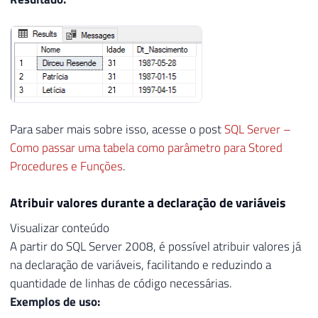
23
-- Instancia uma variável @Variavel_Pesso
24
DECLARE
@Variavel_Pessoa
AS
 tpPessoa

25
26
INSERT
INTO
@Variavel_Pessoa
27
(
28
    Nome
,
29
    Idade
,
Para saber mais sobre isso, acesse o post
SQL Server –
30
Como passar uma tabela como parâmetro para Stored
31
)
Procedures e Funções
.
32
VALUES
33
(
'Dirceu Resende'
,
31
,
'1987-05-28'
)
,
Atribuir valores durante a declaração de variáveis
34
(
'Patrícia'
,
31
,
'1987-01-15'
)
,
35
(
'Letícia'
,
21
,
'1997-04-15'
)
Visualizar conteúdo
36
A partir do SQL Server 2008, é possível atribuir valores já
37
na declaração de variáveis, facilitando e reduzindo a
38
EXEC
 dbo
.
stpExibe_Pessoa 

quantidade de linhas de código necessárias.
39
@Pessoa
=
@Variavel_Pessoa
-- tpPesso
Exemplos de uso: