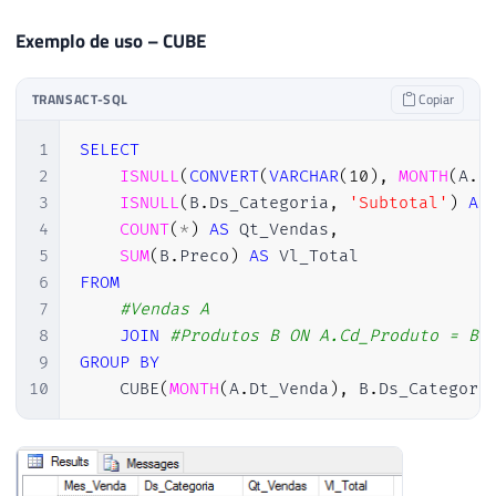
Exemplo de uso – CUBE
TRANSACT-SQL
Copiar
1
SELECT
2
ISNULL
(
CONVERT
(
VARCHAR
(
10
)
,
MONTH
(
A
.
D
3
ISNULL
(
B
.
Ds_Categoria
,
'Subtotal'
)
AS
4
COUNT
(
*
)
AS
 Qt_Vendas
,
5
SUM
(
B
.
Preco
)
AS
6
FROM
7
#Vendas A
8
JOIN
#Produtos B ON A.Cd_Produto = B.
9
GROUP
BY
10
    CUBE
(
MONTH
(
A
.
Dt_Venda
)
,
 B
.
Ds_Categori