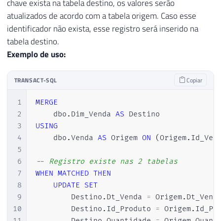
chave exista na tabela destino, os valores serão
atualizados de acordo com a tabela origem. Caso esse
identificador não exista, esse registro será inserido na
tabela destino.
Exemplo de uso:
TRANSACT-SQL
Copiar
1
MERGE
2
    dbo
.
Dim_Venda 
AS
3
USING
4
    dbo
.
Venda 
AS
 Origem 
ON
(
Origem
.
Id_Ven
5
6
-- Registro existe nas 2 tabelas
7
WHEN
MATCHED
THEN
8
UPDATE
SET
9
        Destino
.
Dt_Venda 
=
 Origem
.
Dt_Vend
10
        Destino
.
Id_Produto 
=
 Origem
.
Id_Pr
11
        Destino
.
Quantidade 
=
 Origem
.
Quant