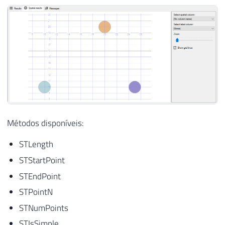
Métodos disponíveis:
STLength
STStartPoint
STEndPoint
STPointN
STNumPoints
STIsSimple