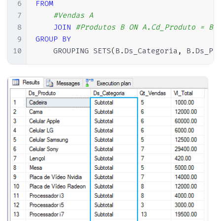
6
FROM
7
#Vendas A
8
JOIN
#Produtos B ON A.Cd_Produto = B.
9
GROUP
BY
10
    GROUPING SETS
(
B
.
Ds_Categoria
,
 B
.
Ds_Pr