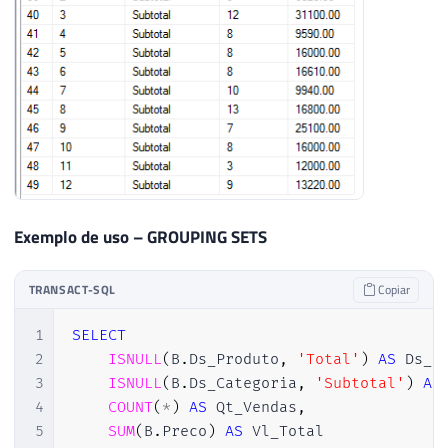
Exemplo de uso – GROUPING SETS
TRANSACT-SQL
Copiar
1
SELECT
2
ISNULL
(
B
.
Ds_Produto
,
'Total'
)
AS
 Ds_P
3
ISNULL
(
B
.
Ds_Categoria
,
'Subtotal'
)
AS
4
COUNT
(
*
)
AS
 Qt_Vendas
,
5
SUM
(
B
.
Preco
)
AS