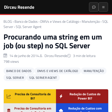
Dirceu Resende
BLOG
›
Banco de Dados
›
DMVs e Views de Catálogo
›
Manutenção
›
SQL
Server
›
SQL Server Agent
Procurando uma string em um
job (ou step) no SQL Server
14 de junho de 2014
Dirceu Resende
3 min de leitura
798 views
BANCO DE DADOS
DMVS E VIEWS DE CATÁLOGO
MANUTENÇÃO
SQL SERVER
SQL SERVER AGENT
Precisa de Consultoria de
Redução de Custos do
BI?
Power BI?
Precisa de Consultoria em
Redução de Custos com