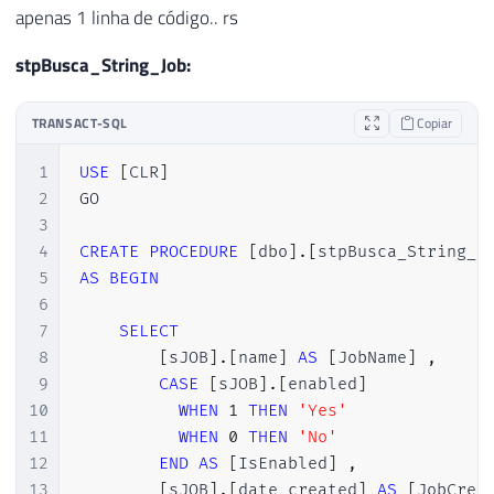
apenas 1 linha de código.. rs
stpBusca_String_Job:
TRANSACT-SQL
Copiar
1
USE
[
CLR
]
2
GO

3
4
CREATE
PROCEDURE
[
dbo
]
.
[
stpBusca_String_J
5
AS
BEGIN
6
7
SELECT
8
[
sJOB
]
.
[
name
]
AS
[
JobName
]
,
9
CASE
[
sJOB
]
.
[
enabled
]
10
WHEN
1
THEN
'Yes'
11
WHEN
0
THEN
'No'
12
END
AS
[
IsEnabled
]
,
13
[
sJOB
]
.
[
date_created
]
AS
[
JobCrea