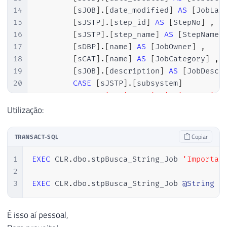
14
[
sJOB
]
.
[
date_modified
]
AS
[
JobLas
15
[
sJSTP
]
.
[
step_id
]
AS
[
StepNo
]
,
16
[
sJSTP
]
.
[
step_name
]
AS
[
StepName
]
17
[
sDBP
]
.
[
name
]
AS
[
JobOwner
]
,
18
[
sCAT
]
.
[
name
]
AS
[
JobCategory
]
,
19
[
sJOB
]
.
[
description
]
AS
[
JobDescr
20
CASE
[
sJSTP
]
.
[
subsystem
]
21
WHEN
'ActiveScripting'
THEN
'Ac
22
WHEN
'CmdExec'
THEN
'Operating 
Utilização:
23
WHEN
'PowerShell'
THEN
'PowerSh
24
WHEN
'Distribution'
THEN
'Repli
TRANSACT-SQL
Copiar
25
WHEN
'Merge'
THEN
'Replication 
26
WHEN
'QueueReader'
THEN
'Replic
1
EXEC
 CLR
.
dbo
.
stpBusca_String_Job 
'Importa'
27
WHEN
'Snapshot'
THEN
'Replicati
2
28
WHEN
'LogReader'
THEN
'Replicat
3
EXEC
 CLR
.
dbo
.
stpBusca_String_Job 
@String
=
29
WHEN
'ANALYSISCOMMAND'
THEN
'SQ
30
WHEN
'ANALYSISQUERY'
THEN
'SQL 
É isso aí pessoal,
31
WHEN
'SSIS'
THEN
'SQL Server In