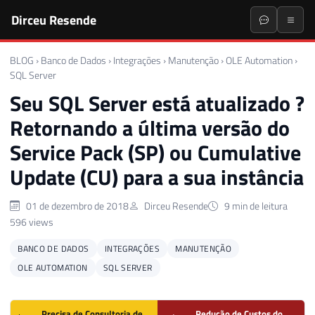
Dirceu Resende
BLOG
›
Banco de Dados
›
Integrações
›
Manutenção
›
OLE Automation
›
SQL Server
Seu SQL Server está atualizado ?
Retornando a última versão do
Service Pack (SP) ou Cumulative
Update (CU) para a sua instância
01 de dezembro de 2018
Dirceu Resende
9 min de leitura
596 views
BANCO DE DADOS
INTEGRAÇÕES
MANUTENÇÃO
OLE AUTOMATION
SQL SERVER
Precisa de Consultoria de
Redução de Custos do