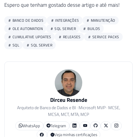
178
@Url_Ultima_Versao_SQL
VARCHAR
(
5
Espero que tenham gostado desse artigo e até mais!
179
@Ultimo_Build
VARCHAR
(
100
)
=
(
SE
180
@Descricao_KB
VARCHAR
(
500
)
=
(
SE
BANCO DE DADOS
INTEGRAÇÕES
MANUTENÇÃO
181
OLE AUTOMATION
SQL SERVER
BUILDS
182
CUMULATIVE UPDATES
RELEASES
SERVICE PACKS
183
IF
(
@Versao
IS
NOT
NULL
)
SQL
SQL SERVER
184
BEGIN
185
186
SELECT
*
187
FROM
@Atualizacoes_SQL_Server
188
189
END
190
ELSE
BEGIN
Dirceu Resende
191
192
IF
(
CONVERT
(
VARCHAR
(
100
)
,
SERVER
Arquiteto de Banco de Dados e BI · Microsoft MVP · MCSE,
MCSA, MCT, MTA, MCP
193
SELECT
'SQL Server ATUALIZAD
194
ELSE
BEGIN
WhatsApp
Telegram
195
Veja minhas certificações
196
SELECT
'SQL Server DESATUALI