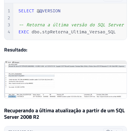
47
INSERT
INTO
@xml_versao_sql
(
Ds_Dados
48
EXEC
 sys
.
sp_OAGetProperty 
@obj
,
'res
1
SELECT
 @
@VERSION
49
2
50
3
-- Retorna a última versão do SQL Server i
51
EXEC
 sys
.
sp_OADestroy 
@obj
4
EXEC
 dbo
.
stpRetorna_Ultima_Versao_SQL 
52
53
Resultado:
54
55
------------------------------------
56
-- Desativando o OLE Automation (Se 
57
------------------------------------
58
59
IF
(
@Fl_Ole_Automation_Ativado
=
0
)
60
BEGIN
61
62
EXEC
 sp_configure 
'Ole Automatio
Recuperando a última atualização a partir de um SQL
63
RECONFIGURE
WITH
 OVERRIDE

Server 2008 R2
64
65
EXECUTE
 sp_configure 
'show advan