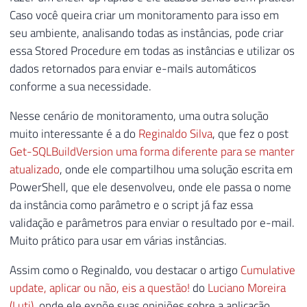
Caso você queira criar um monitoramento para isso em
141
SET
@RetornoTabela
=
REPLACE
(
@Retorn
142
SET
@RetornoTabela
=
REPLACE
(
@Retorn
seu ambiente, analisando todas as instâncias, pode criar
143
essa Stored Procedure em todas as instâncias e utilizar os
144
-- Removendo elementos de entidades 
dados retornados para enviar e-mails automáticos
145
SET
@RetornoTabela
=
REPLACE
(
@Retorn
conforme a sua necessidade.
146
SET
@RetornoTabela
=
REPLACE
(
@Retorn
147
SET
@RetornoTabela
=
REPLACE
(
@Retorn
Nesse cenário de monitoramento, uma outra solução
148
muito interessante é a do
Reginaldo Silva
, que fez o post
149
SET
@dadosXML
=
CONVERT
(
XML
,
@Retorn
Get-SQLBuildVersion uma forma diferente para se manter
150
atualizado
, onde ele compartilhou uma solução escrita em
151
PowerShell, que ele desenvolveu, onde ele passa o nome
152
DECLARE
@Atualizacoes_SQL_Server
TAB
da instância como parâmetro e o script já faz essa
153
(
validação e parâmetros para enviar o resultado por e-mail.
154
[
Ultimo_Build
]
VARCHAR
(
100
)
,
Muito prático para usar em várias instâncias.
155
[
Ultimo_Build_SQLSERVR
.
EXE
]
VARC
156
[
Versao_Arquivo
]
VARCHAR
(
100
)
,
Assim como o Reginaldo, vou destacar o artigo
Cumulative
157
[
Q
]
VARCHAR
(
100
)
,
update, aplicar ou não, eis a questão!
do
Luciano Moreira
158
[
KB
]
VARCHAR
(
100
)
,
(Luti)
, onde ele expõe suas opiniões sobre a aplicação