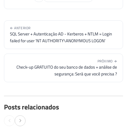
197
UNION
ALL
198
SELECT
'--------------------
199
UNION
ALL
200
SELECT
'Versão mais atual: '
← ANTERIOR
201
UNION
ALL
SQL Server + Autenticação AD - Kerberos + NTLM = Login
202
SELECT
'Download da versão m
failed for user 'NT AUTHORITY\ANONYMOUS LOGON'
203
UNION
ALL
204
SELECT
@Url_Ultima_Versao_SQ
205
UNION
ALL
PRÓXIMO →
Check-up GRATUITO do seu banco de dados + análise de
206
SELECT
'--------------------
segurança: Será que você precisa ?
207
UNION
ALL
208
SELECT
'Sua versão: '
+
CONV
209
210
SELECT
*
211
FROM
@Atualizacoes_SQL_Serve
Posts relacionados
212
213
END
214