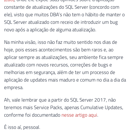
159
[
Descricao_KB
]
VARCHAR
(
500
)
,
constante de atualizações do SQL Server (concordo com
160
[
Lancamento_KB
]
VARCHAR
(
100
)
,
ele), visto que muitos DBA’s não tem o hábito de manter o
161
[
Download_Ultimo_Build
]
VARCHAR
(
SQL Server atualizado com receio de introduzir um bug
162
)
novo após a aplicação de alguma atualização.
163
164
Na minha visão, isso não faz muito sentido nos dias de
165
INSERT
INTO
@Atualizacoes_SQL_Server
hoje, pois esses acontecimentos são bem raros e, ao
166
SELECT
aplicar sempre as atualizações, seu ambiente fica sempre
167
@dadosXML.value
(
'(//table/tr/td[
atualizado com novos recursos, correções de bugs e
168
@dadosXML.value
(
'(//table/tr/td[
169
@dadosXML.value
(
'(//table/tr/td[
melhorias em segurança, além de ter um processo de
170
@dadosXML.value
(
'(//table/tr/td[
aplicação de updates mais maduro e comum no dia a dia da
171
@dadosXML.value
(
'(//table/tr/td[
empresa.
172
@dadosXML.value
(
'(//table/tr/td[
Ah, vale lembrar que a partir do SQL Server 2017, não
173
@dadosXML.value
(
'(//table/tr/td[
174
@dadosXML.value
(
'(//table/tr/td[
teremos mais Service Packs, apenas Cumulative Updates,
175
conforme foi documentado
nesse artigo aqui
.
176
É isso aí, pessoal.
177
DECLARE