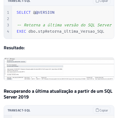
TRANSACT-SQL
Copiar
66
RECONFIGURE
WITH
 OVERRIDE

67
1
SELECT
 @
@VERSION
68
END
2
69
3
-- Retorna a última versão do SQL Server i
70
4
EXEC
 dbo
.
stpRetorna_Ultima_Versao_SQL 
71
72
DECLARE
Resultado:
73
@Versao_SQL_Build
VARCHAR
(
20
)
74
75
IF
(
@Versao
IS
NOT
NULL
)
76
SET
@Versao_SQL_Build
=
@Versao
77
78
ELSE
BEGIN
79
Recuperando a última atualização a partir de um SQL
80
SET
@Versao_SQL_Build
=
(
CASE
LE
Server 2019
81
WHEN
'8.'
THEN
'2000'
82
WHEN
'9.'
THEN
'2005'
TRANSACT-SQL
Copiar
83
WHEN
'10'
THEN
(
84
CASE