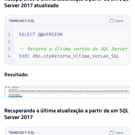
Server 2017 atualizado
29
30
DECLARE
31
@obj
INT
,
TRANSACT-SQL
Copiar
32
@Url
VARCHAR
(
8000
)
,
1
SELECT
 @
@VERSION
33
@xml
VARCHAR
(
MAX
)
,
2
34
@resposta
VARCHAR
(
MAX
)
3
-- Retorna a última versão do SQL Server i
35
4
EXEC
 dbo
.
stpRetorna_Ultima_Versao_SQL 
36
SET
@Url
=
'http://sqlserverbuilds.b
37
38
EXEC
 sys
.
sp_OACreate 
'MSXML2.ServerX
Resultado:
39
EXEC
 sys
.
sp_OAMethod 
@obj
,
'open'
,
N
40
EXEC
 sys
.
sp_OAMethod 
@obj
,
'send'
41
42
43
DECLARE
@xml_versao_sql
TABLE
(
Recuperando a última atualização a partir de um SQL
44
        Ds_Dados 
VARCHAR
(
MAX
)
Server 2017
45
)
46
TRANSACT-SQL
Copiar