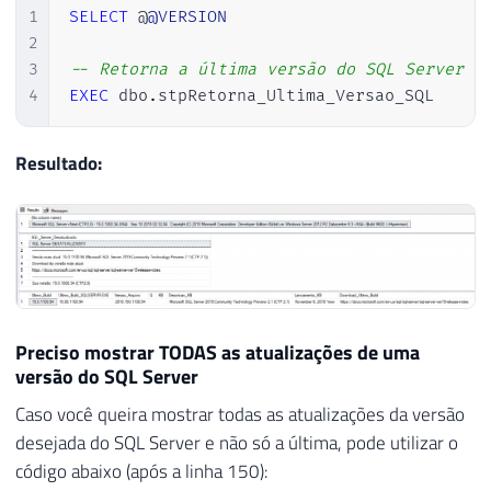
1
SELECT
 @
@VERSION
85
WHEN
LEFT
(
CONVERT
(
VA
2
86
WHEN
LEFT
(
CONVERT
(
VA
3
-- Retorna a última versão do SQL Server i
87
END
)
4
EXEC
 dbo
.
stpRetorna_Ultima_Versao_SQL 
88
WHEN
'11'
THEN
'2012'
89
WHEN
'12'
THEN
'2014'
90
WHEN
'13'
THEN
'2016'
Resultado:
91
WHEN
'14'
THEN
'2017'
92
WHEN
'15'
THEN
'2019'
93
ELSE
'2019'
94
END
)
95
96
END
97
Preciso mostrar TODAS as atualizações de uma
98
versão do SQL Server
99
SELECT
TOP
1
@resposta
=
 Ds_Dados 
FR
Caso você queira mostrar todas as atualizações da versão
100
desejada do SQL Server e não só a última, pode utilizar o
101
código abaixo (após a linha 150):
102
SET
@xml
=
@resposta
COLLATE
 SQL_Lati