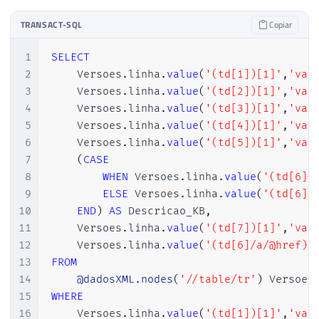
103
104
DECLARE
TRANSACT-SQL
Copiar
105
@PosicaoInicialVersao
INT
,
106
@PosicaoFinalVersao
INT
,
1
SELECT
107
@ExpressaoBuscar
VARCHAR
(
100
)
=
2
    Versoes
.
linha
.
value
(
'(td[1])[1]'
,
'var
108
@RetornoTabela
VARCHAR
(
MAX
)
,
3
    Versoes
.
linha
.
value
(
'(td[2])[1]'
,
'var
109
@dadosXML
 XML

4
    Versoes
.
linha
.
value
(
'(td[3])[1]'
,
'var
110
5
    Versoes
.
linha
.
value
(
'(td[4])[1]'
,
'var
111
SET
@PosicaoInicialVersao
=
CHARINDE
6
    Versoes
.
linha
.
value
(
'(td[5])[1]'
,
'var
112
SET
@PosicaoFinalVersao
=
CHARINDEX
(
7
(
CASE
113
SET
@RetornoTabela
=
SUBSTRING
(
@xml
,
8
WHEN
 Versoes
.
linha
.
value
(
'(td[6]/
114
9
ELSE
 Versoes
.
linha
.
value
(
'(td[6])
115
10
END
)
AS
 Descricao_KB
,
116
-- Corrigindo classes sem aspas dupl
11
    Versoes
.
linha
.
value
(
'(td[7])[1]'
,
'var
117
SET
@RetornoTabela
=
REPLACE
(
@Retorn
12
    Versoes
.
linha
.
value
(
'(td[6]/a/@href)[
118
SET
@RetornoTabela
=
REPLACE
(
@Retorn
13
FROM
119
SET
@RetornoTabela
=
REPLACE
(
@Retorn
14
@dadosXML.nodes
(
'//table/tr'
)
 Versoes
120
SET
@RetornoTabela
=
REPLACE
(
@Retorn
15
WHERE
121
SET
@RetornoTabela
=
REPLACE
(
@Retorn
16
    Versoes
.
linha
.
value
(
'(td[1])[1]'
,
'var