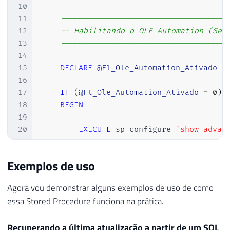
10
11
------------------------------------
12
-- Habilitando o OLE Automation (Se 
13
------------------------------------
14
15
DECLARE
@Fl_Ole_Automation_Ativado
B
16
17
IF
(
@Fl_Ole_Automation_Ativado
=
0
)
18
BEGIN
19
20
EXECUTE
 sp_configure 
'show advan
21
RECONFIGURE
WITH
 OVERRIDE

22
Exemplos de uso
23
EXEC
 sp_configure 
'Ole Automatio
24
RECONFIGURE
WITH
 OVERRIDE

Agora vou demonstrar alguns exemplos de uso de como
25
essa Stored Procedure funciona na prática.
26
END
27
Recuperando a última atualização a partir de um SQL
28