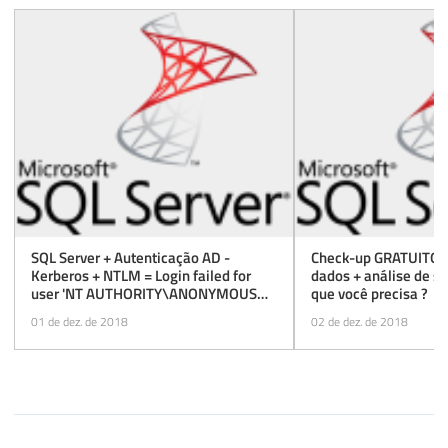
215
END
216
217
218
END
SQL Server + Autenticação AD -
Check-up GRATUITO d
Kerberos + NTLM = Login failed for
dados + análise de s
user 'NT AUTHORITY\ANONYMOUS
que você precisa ?
LOGON'
01 de dez. de 2018
02 de dez. de 2018