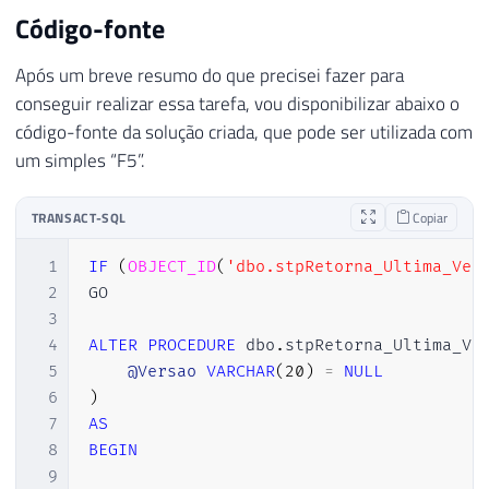
Código-fonte
Após um breve resumo do que precisei fazer para
conseguir realizar essa tarefa, vou disponibilizar abaixo o
código-fonte da solução criada, que pode ser utilizada com
um simples “F5”.
TRANSACT-SQL
Copiar
1
IF
(
OBJECT_ID
(
'dbo.stpRetorna_Ultima_Ver
2
GO

3
4
ALTER
PROCEDURE
 dbo
.
stpRetorna_Ultima_Ve
5
@Versao
VARCHAR
(
20
)
=
NULL
6
)
7
AS
8
BEGIN
9