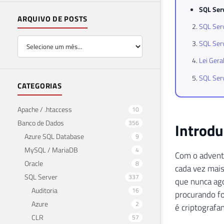
SQL Ser
ARQUIVO DE POSTS
SQL Serv
SQL Ser
Lei Gera
SQL Serv
CATEGORIAS
Apache / .htaccess
10
Banco de Dados
356
Introd
Azure SQL Database
9
MySQL / MariaDB
4
Com o adven
Oracle
8
cada vez mais
SQL Server
337
que nunca ago
Auditoria
16
procurando fo
Azure
2
é criptografa
CLR
57