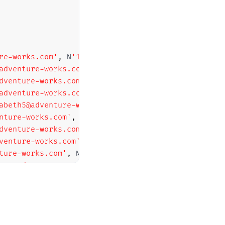
re-works.com'
,
 N
'1 (11) 500 555-0162'
)
,
adventure-works.com'
,
 N
'1 (11) 500 555-0110'
)
,
dventure-works.com'
,
 N
'1 (11) 500 555-0184'
)
,
adventure-works.com'
,
 N
'1 (11) 500 555-0162'
)
,
abeth5@adventure-works.com'
,
 N
'1 (11) 500 555-0131
nture-works.com'
,
 N
'1 (11) 500 555-0151'
)
,
dventure-works.com'
,
 N
'1 (11) 500 555-0184'
)
,
venture-works.com'
,
 N
'1 (11) 500 555-0126'
)
,
ture-works.com'
,
 N
'1 (11) 500 555-0164'
)
,
n38@adventure-works.com'
,
 N
'1 (11) 500 555-0110'
)
elyn20@adventure-works.com'
,
 N
'1 (11) 500 555-0169
nture-works.com'
,
 N
'1 (11) 500 555-0117'
)
,
@adventure-works.com'
,
 N
'717-555-0164'
)
,
nture-works.com'
,
 N
'817-555-0185'
)
,