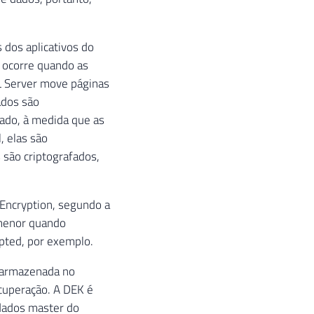
 dos aplicativos do
a ocorre quando as
L Server move páginas
ados são
lado, à medida que as
, elas são
 são criptografados,
 Encryption, segundo a
 menor quando
pted, por exemplo.
é armazenada no
ecuperação. A DEK é
dados master do