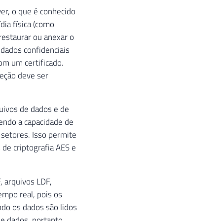
3@adventure-works.com'
,
 N
'431-555-0156'
)
,
ver, o que é conhecido
venture-works.com'
,
 N
'208-555-0142'
)
,
dia física (como
enture-works.com'
,
 N
'135-555-0171'
)
,
restaurar ou anexar o
adventure-works.com'
,
 N
'1 (11) 500 555-0195'
)
,
 dados confidenciais
2@adventure-works.com'
,
 N
'1 (11) 500 555-0137'
)
,
ure-works.com'
,
 N
'262-555-0112'
)
om um certificado.
eção deve ser
quivos de dados e de
cendo a capacidade de
 setores. Isso permite
de criptografia AES e
 arquivos LDF,
empo real, pois os
ndo os dados são lidos
de dados, portanto,