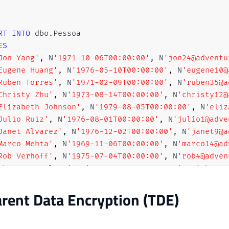
RT
INTO
 dbo
.
ES
Jon Yang'
,
 N
'1971-10-06T00:00:00'
,
 N
'jon24@adventu
Eugene Huang'
,
 N
'1976-05-10T00:00:00'
,
 N
'eugene10@
Ruben Torres'
,
 N
'1971-02-09T00:00:00'
,
 N
'ruben35@a
Christy Zhu'
,
 N
'1973-08-14T00:00:00'
,
 N
'christy12@
Elizabeth Johnson'
,
 N
'1979-08-05T00:00:00'
,
 N
'eliz
Julio Ruiz'
,
 N
'1976-08-01T00:00:00'
,
 N
'julio1@adve
Janet Alvarez'
,
 N
'1976-12-02T00:00:00'
,
 N
'janet9@a
Marco Mehta'
,
 N
'1969-11-06T00:00:00'
,
 N
'marco14@ad
Rob Verhoff'
,
 N
'1975-07-04T00:00:00'
,
 N
'rob4@adven
Shannon Carlson'
,
 N
'1969-09-29T00:00:00'
,
 N
'shanno
Jacquelyn Suarez'
,
 N
'1969-08-05T00:00:00'
,
 N
'jacqu
rent Data Encryption (TDE)
Curtis Lu'
,
 N
'1969-05-03T00:00:00'
,
 N
'curtis9@adve
Lauren Walker'
,
 N
'1979-01-14T00:00:00'
,
 N
'lauren41
Ian Jenkins'
,
 N
'1979-08-03T00:00:00'
,
 N
'ian47@adve