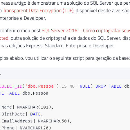
 nesse artigo é demonstrar uma solução do SQL Server que per
 o
Transparent Data Encryption (TDE)
, disponível desde a versã
nterprise e Developer.
 conferir o meu post
SQL Server 2016 – Como criptografar seus
pted
, outra solução de criptografia de dados do SQL Server, di
nas edições Express, Standard, Enterprise e Developer.
los abaixo, vou utilizar o seguinte script para geração da base:
L
OBJECT_ID
(
'dbo.Pessoa'
)
IS
NOT
NULL
)
DROP
TABLE
 db
TE
TABLE
 dbo
.
[
Name
]
 NVARCHAR
(
101
)
,
[
BirthDate
]
DATE
,
[
EmailAddress
]
 NVARCHAR
(
50
)
,
[
Phone
]
 NVARCHAR
(
20
)