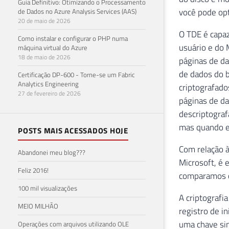
Guia Definitivo: Otimizando o Processamento
você pode opt
de Dados no Azure Analysis Services (AAS)
20 de maio de 2026
O TDE é capaz
Como instalar e configurar o PHP numa
usuário e do 
máquina virtual do Azure
18 de maio de 2026
páginas de da
de dados do b
Certificação DP-600 - Torne-se um Fabric
Analytics Engineering
criptografado
27 de fevereiro de 2026
páginas de da
descriptograf
mas quando e
POSTS MAIS ACESSADOS HOJE
Com relação à
Abandonei meu blog???
Microsoft, é
Feliz 2016!
comparamos c
100 mil visualizações
A criptografi
MEIO MILHÃO
registro de i
uma chave si
Operações com arquivos utilizando OLE