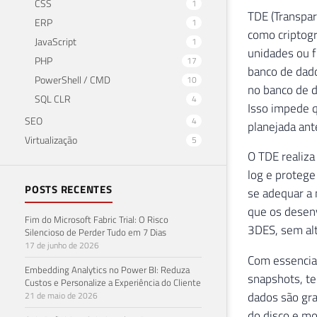
26
(
 N
'
CSS
1
TDE (Transpar
27
(
 N
'
ERP
1
como criptogr
28
(
 N
'
JavaScript
1
unidades ou f
29
(
 N
'
PHP
17
banco de dado
30
(
 N
'
PowerShell / CMD
10
31
(
 N
'
no banco de d
SQL CLR
4
Isso impede 
SEO
4
planejada an
Virtualização
5
O TDE realiza
log e protege
POSTS RECENTES
se adequar a 
que os desenv
Fim do Microsoft Fabric Trial: O Risco
3DES, sem alt
Silencioso de Perder Tudo em 7 Dias
17 de junho de 2026
Com essencia
Embedding Analytics no Power BI: Reduza
snapshots, te
Custos e Personalize a Experiência do Cliente
dados são gra
21 de maio de 2026
do disco e mo