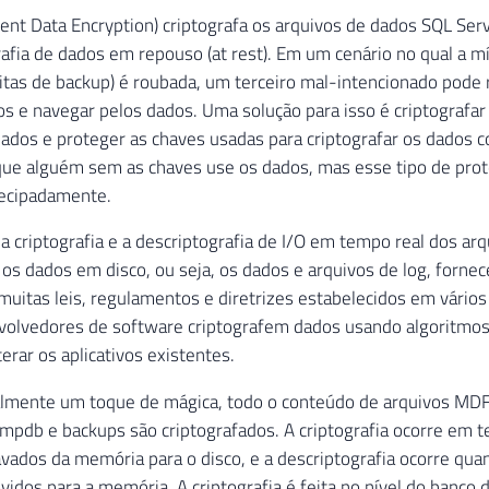
Sydney Bennett'
,
 N
'1973-11-06T00:00:00'
,
 N
'sydney2
ent Data Encryption) criptografa os arquivos de dados SQL Ser
Chloe Young'
,
 N
'1984-08-26T00:00:00'
,
 N
'chloe23@ad
afia de dados em repouso (at rest). Em um cenário no qual a mí
Wyatt Hill'
,
 N
'1984-10-25T00:00:00'
,
 N
'wyatt32@adv
itas de backup) é roubada, um terceiro mal-intencionado pode 
Shannon Wang'
,
 N
'1949-12-24T00:00:00'
,
 N
'shannon1@
s e navegar pelos dados. Uma solução para isso é criptografar
Clarence Rai'
,
 N
'1955-10-06T00:00:00'
,
 N
'clarence3
Luke Lal'
,
 N
'1983-09-04T00:00:00'
,
 N
'luke18@advent
ados e proteger as chaves usadas para criptografar os dados c
que alguém sem as chaves use os dados, mas esse tipo de prot
tecipadamente.
 a criptografia e a descriptografia de I/O em tempo real dos ar
 os dados em disco, ou seja, os dados e arquivos de log, forne
muitas leis, regulamentos e diretrizes estabelecidos em vários
olvedores de software criptografem dados usando algoritmos 
erar os aplicativos existentes.
lmente um toque de mágica, todo o conteúdo de arquivos MDF,
mpdb e backups são criptografados. A criptografia ocorre em t
vados da memória para o disco, e a descriptografia ocorre qua
vidos para a memória. A criptografia é feita no nível do banco 