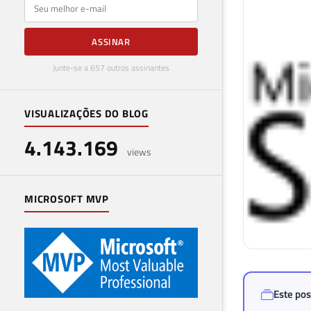
E-mail
ASSINAR
Junte-se a 657 outros assinantes
VISUALIZAÇÕES DO BLOG
4.143.169
views
MICROSOFT MVP
Este pos