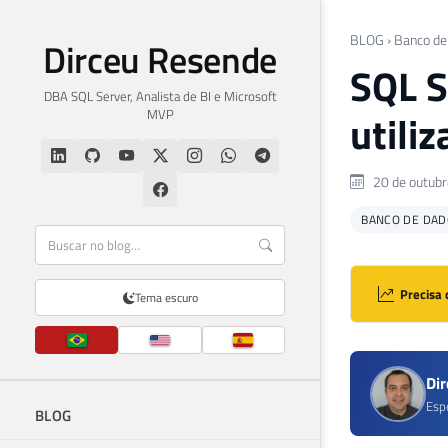
BLOG
›
Banco de
Dirceu Resende
SQL S
DBA SQL Server, Analista de BI e Microsoft
MVP
utili
20 de outubr
BANCO DE DAD
Precisa 
Tema escuro
Di
Esp
BLOG