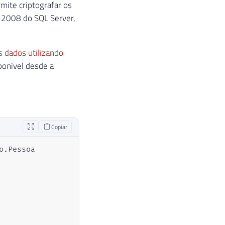
mite criptografar os
o 2008 do SQL Server,
 dados utilizando
sponível desde a
Copiar
o
.