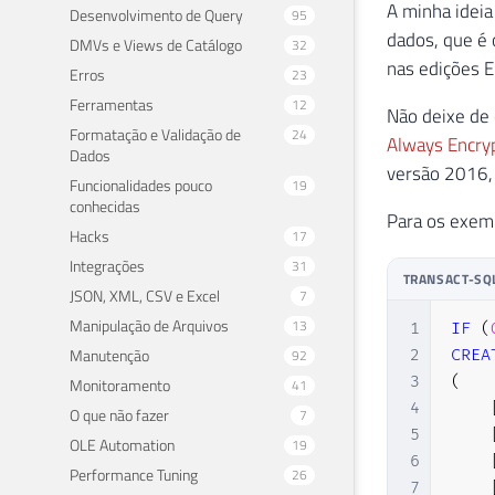
A minha ideia
Desenvolvimento de Query
95
dados, que é
DMVs e Views de Catálogo
32
nas edições E
Erros
23
Ferramentas
12
Não deixe de
Formatação e Validação de
24
Always Encry
Dados
versão 2016, 
Funcionalidades pouco
19
conhecidas
Para os exemp
Hacks
17
Integrações
31
TRANSACT-SQ
JSON, XML, CSV e Excel
7
Manipulação de Arquivos
13
1
IF
(
Manutenção
92
2
CREA
3
(
Monitoramento
41
4
O que não fazer
7
5
OLE Automation
19
6
Performance Tuning
26
7