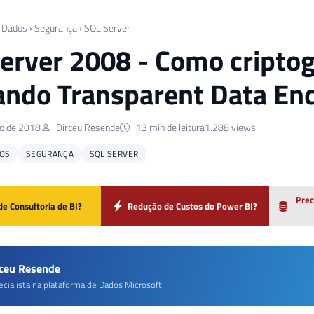
 Dados
›
Segurança
›
SQL Server
erver 2008 - Como criptog
zando Transparent Data En
o de 2018
Dirceu Resende
13 min de leitura
1.288 views
OS
SEGURANÇA
SQL SERVER
Prec
de Consultoria de BI?
Redução de Custos do Power BI?
rceu Resende
ecialista na plataforma de Dados Microsoft