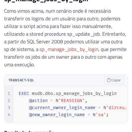
Como vimos acima, num cenário onde é necessário
transferir os logins de um usuário para outro, podemos
utilizar o script acima para fazer isso manualmente,
utilizando a stored procedure sp_update_job. Entretanto,
a partir do SQL Server 2008 podemos utilizar uma outra
sp de sistema, a
sp_manage_jobs_by_login
, que permite
transferir os jobs de um owner para o outro com apenas
uma execução.
TRANSACT-SQL
Copiar
1
EXEC
 msdb
.
dbo
.
sp_manage_jobs_by_login

2
@action
=
 N
'REASSIGN'
,
3
@current_owner_login_name
=
 N
'dirceu.r
4
@new_owner_login_name
=
 N
'sa'
;