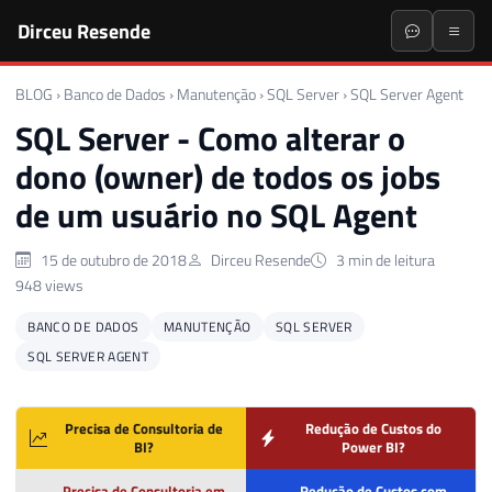
Dirceu Resende
BLOG
›
Banco de Dados
›
Manutenção
›
SQL Server
›
SQL Server Agent
SQL Server - Como alterar o
dono (owner) de todos os jobs
de um usuário no SQL Agent
15 de outubro de 2018
Dirceu Resende
3 min de leitura
948 views
BANCO DE DADOS
MANUTENÇÃO
SQL SERVER
SQL SERVER AGENT
Precisa de Consultoria de
Redução de Custos do
BI?
Power BI?
Precisa de Consultoria em
Redução de Custos com