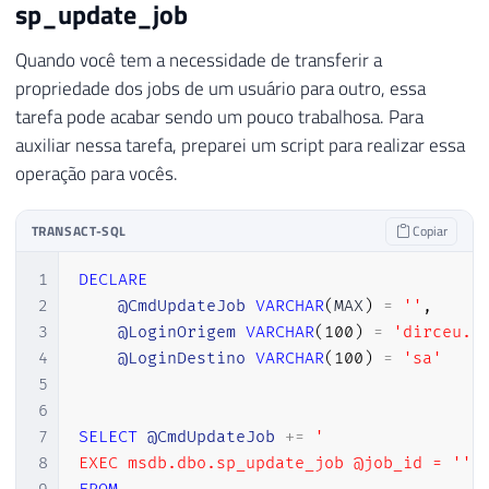
sp_update_job
Quando você tem a necessidade de transferir a
propriedade dos jobs de um usuário para outro, essa
tarefa pode acabar sendo um pouco trabalhosa. Para
auxiliar nessa tarefa, preparei um script para realizar essa
operação para vocês.
TRANSACT-SQL
Copiar
1
DECLARE
2
@CmdUpdateJob
VARCHAR
(
MAX
)
=
''
,
3
@LoginOrigem
VARCHAR
(
100
)
=
'dirceu.r
4
@LoginDestino
VARCHAR
(
100
)
=
'sa'
5
6
7
SELECT
@CmdUpdateJob
+
=
'

8
EXEC msdb.dbo.sp_update_job @job_id = '''