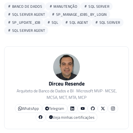
BANCO DE DADOS
MANUTENÇÃO
SQL SERVER
SQL SERVER AGENT
SP_MANAGE_JOBS_BY_LOGIN
SP_UPDATE_JOB
SQL
SQL AGENT
SQL SERVER
SQL SERVER AGENT
Dirceu Resende
Arquiteto de Banco de Dados e BI · Microsoft MVP · MCSE,
MCSA, MCT, MTA, MCP
WhatsApp
Telegram
Veja minhas certificações