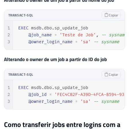
TRANSACT-SQL
Copiar
1
EXEC
 msdb
.
dbo
.
sp_update_job 

2
@job_name
=
'Teste de Job'
,
-- sysname
3
@owner_login_name
=
'sa'
-- sysname
Alterando o owner de um job a partir do ID do job
TRANSACT-SQL
Copiar
1
EXEC
 msdb
.
dbo
.
sp_update_job 

2
@job_id
=
'FEC4CB2F-A39D-4FCA-8594-938
3
@owner_login_name
=
'sa'
-- sysname
Como transferir jobs entre logins com a