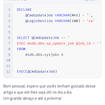
1
DECLARE
2
@CmdUpdateJob
VARCHAR
(
MAX
)
=
''
,
3
@LoginDestino
VARCHAR
(
100
)
=
'sa'
4
5
6
SELECT
@CmdUpdateJob
+
=
'

7
EXEC msdb.dbo.sp_update_job @job_id = '''
8
FROM
9
    msdb
.
dbo
.
sysjobs A

10
11
12
EXEC
(
@CmdUpdateJob
)
Bom pessoal, espero que vocês tenham gostado desse
artigo e que ele lhes seja útil no dia a dia.
Um grande abraço e até a próxima!