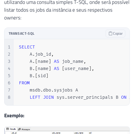
utilizando uma consulta simples T-SQL, onde será possível
listar todos os jobs da instância e seus respectivos
owners:
TRANSACT-SQL
Copiar
1
SELECT
2
    A
.
job_id
,
3
    A
.
[
name
]
AS
 job_name
,
4
    B
.
[
name
]
AS
[
user_name
]
,
5
    B
.
[
sid
]
6
FROM
7
    msdb
.
dbo
.
sysjobs A

8
LEFT
JOIN
 sys
.
server_principals B 
ON
 A
Exemplo: