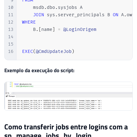
9
FROM
10
    msdb
.
dbo
.
sysjobs A

11
JOIN
 sys
.
server_principals B 
ON
 A
.
own
12
WHERE
13
    B
.
[
name
]
=
@LoginOrigem
14
15
16
EXEC
(
@CmdUpdateJob
)
Exemplo da execução do script:
Como transferir jobs entre logins com a
sp_manage_jobs_by_login