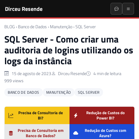
Dirceu Resende
BLOG
›
Banco de Dados
›
Manutenção
›
SQL Server
SQL Server - Como criar uma
auditoria de logins utilizando os
logs da instância
15 de agosto de 2023
Dirceu Resende
4 min de leitura
999 views
BANCO DE DADOS
MANUTENÇÃO
SQL SERVER
Precisa de Consultoria de
Redução de Custos do
BI?
Power BI?
Precisa de Consultoria em
Redução de Custos com
Banco de Dados?
Azure?