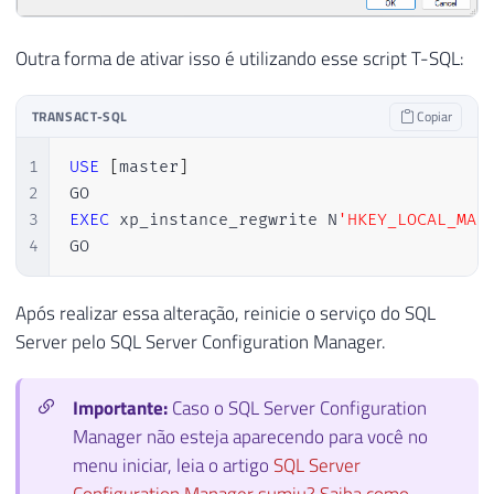
Outra forma de ativar isso é utilizando esse script T-SQL:
TRANSACT-SQL
Copiar
1
USE
[
master
]
2
3
EXEC
 xp_instance_regwrite N
'HKEY_LOCAL_MAC
4
GO
Após realizar essa alteração, reinicie o serviço do SQL
Server pelo SQL Server Configuration Manager.
Importante:
Caso o SQL Server Configuration
Manager não esteja aparecendo para você no
menu iniciar, leia o artigo
SQL Server
Configuration Manager sumiu? Saiba como