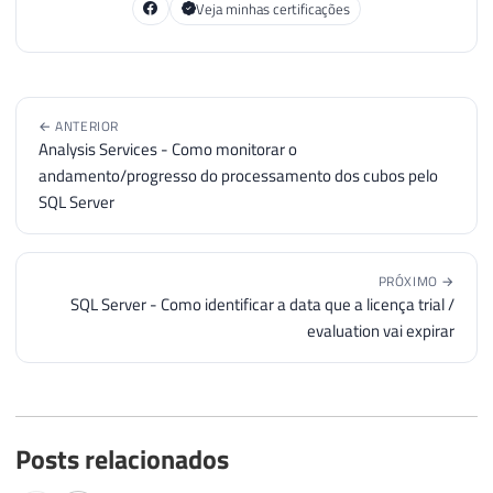
Veja minhas certificações
57
----------------------------------------
58
59
DECLARE
60
@Contador
INT
=
0
,
← ANTERIOR
61
@Total
INT
=
(
SELECT
COUNT
(
*
)
FROM
#
Analysis Services - Como monitorar o
62
@Ultima_Hora
VARCHAR
(
19
)
=
FORMAT
(
IS
andamento/progresso do processamento dos cubos pelo
63
@Agora
VARCHAR
(
19
)
=
CONVERT
(
VARCHAR
SQL Server
64
65
66
WHILE
(
@Contador
<
@Total
)
PRÓXIMO →
67
BEGIN
SQL Server - Como identificar a data que a licença trial /
68
evaluation vai expirar
69
70
-- Pesquisa por falha de login
71
INSERT
INTO
#Audit_Login (LogDate, P
72
EXEC
 master
.
dbo
.
xp_readerrorlog 
@Con
73
Posts relacionados
74