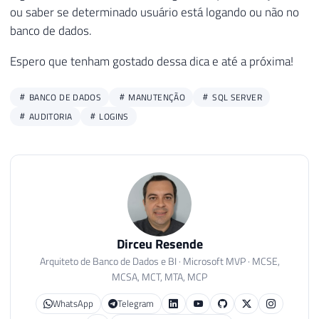
38
[
IP
]
VARCHAR
(
100
)
NOT
NULL
,
ou saber se determinado usuário está logando ou não no
39
[
Reason
]
VARCHAR
(
500
)
NULL
banco de dados.
40
)
WITH
(
DATA_COMPRESSION
=
PAGE
)
Espero que tenham gostado dessa dica e até a próxima!
41
42
CREATE
CLUSTERED
INDEX
 SK01_Login_Au
43
BANCO DE DADOS
MANUTENÇÃO
SQL SERVER
44
END
AUDITORIA
LOGINS
45
46
47
----------------------------------------
48
-- Importa os arquivos do ERRORLOG
49
----------------------------------------
50
51
INSERT
INTO
#Arquivos_Log
Dirceu Resende
52
EXEC
 sys
.
sp_enumerrorlogs

Arquiteto de Banco de Dados e BI · Microsoft MVP · MCSE,
53
MCSA, MCT, MTA, MCP
54
55
----------------------------------------
WhatsApp
Telegram
56
-- Loop para procurar por tentativas de 