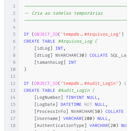
1
----------------------------------------
2
-- Cria as tabelas temporárias
3
----------------------------------------
4
5
IF
(
OBJECT_ID
(
'tempdb..#Arquivos_Log'
)
I
6
CREATE
TABLE
#Arquivos_Log ( 
7
[
idLog
]
INT
,
8
[
dtLog
]
 NVARCHAR
(
30
)
COLLATE
 SQL_Lat
9
[
tamanhoLog
]
INT
10
)
11
12
IF
(
OBJECT_ID
(
'tempdb..#Audit_Login'
)
IS
13
CREATE
TABLE
#Audit_Login (
14
[
LogNumber
]
TINYINT
NULL
,
15
[
LogDate
]
DATETIME
NOT
NULL
,
16
[
ProcessInfo
]
 NVARCHAR
(
50
)
COLLATE
 S
17
[
Username
]
VARCHAR
(
200
)
NULL
,
18
[
AuthenticationType
]
VARCHAR
(
20
)
NUL