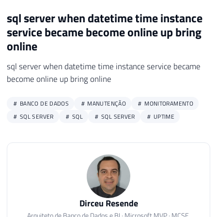
sql server when datetime time instance
service became become online up bring
online
sql server when datetime time instance service became
become online up bring online
BANCO DE DADOS
MANUTENÇÃO
MONITORAMENTO
SQL SERVER
SQL
SQL SERVER
UPTIME
Dirceu Resende
Arquiteto de Banco de Dados e BI · Microsoft MVP · MCSE,