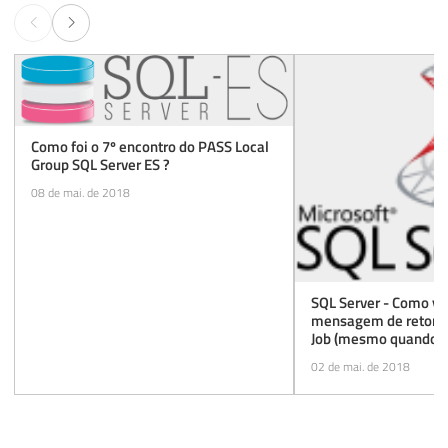
Como foi o 7º encontro do PASS Local
Group SQL Server ES ?
08 de mai. de 2018
SQL Server - Como vis
mensagem de retorno
Job (mesmo quando el
4000 caracteres)
02 de mai. de 2018