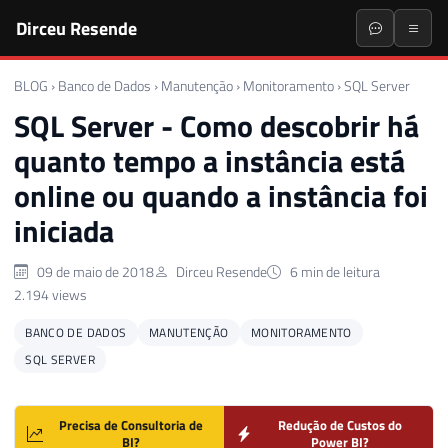
Dirceu Resende
BLOG
›
Banco de Dados
›
Manutenção
›
Monitoramento
›
SQL Server
SQL Server - Como descobrir há
quanto tempo a instância está
online ou quando a instância foi
iniciada
09 de maio de 2018
Dirceu Resende
6 min de leitura
2.194 views
BANCO DE DADOS
MANUTENÇÃO
MONITORAMENTO
SQL SERVER
Precisa de Consultoria de
Redução de Custos do
BI?
Power BI?