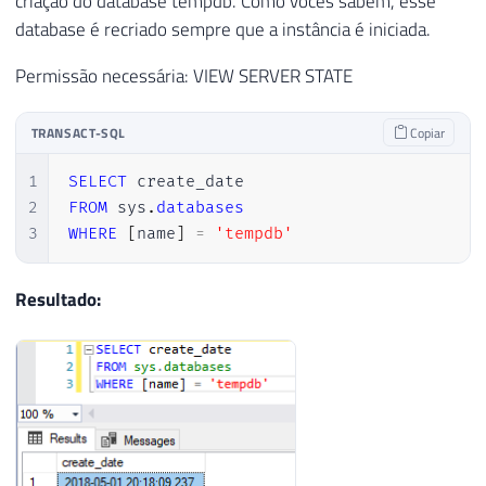
criação do database tempdb. Como vocês sabem, esse
database é recriado sempre que a instância é iniciada.
Permissão necessária: VIEW SERVER STATE
TRANSACT-SQL
Copiar
1
SELECT
2
FROM
 sys
.
databases
3
WHERE
[
name
]
=
'tempdb'
Resultado: