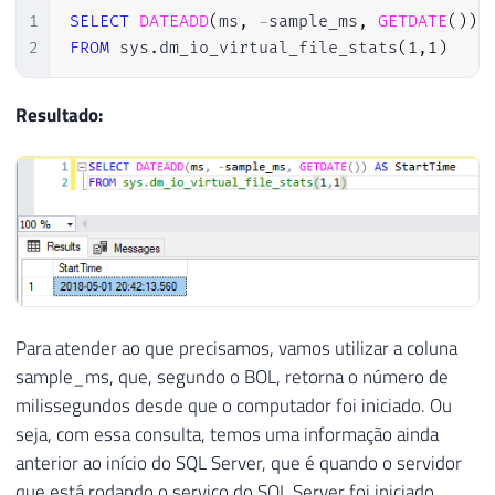
1
SELECT
DATEADD
(
ms
,
-
sample_ms
,
GETDATE
(
)
)
2
FROM
 sys
.
dm_io_virtual_file_stats
(
1
,
1
)
Resultado:
Para atender ao que precisamos, vamos utilizar a coluna
sample_ms, que, segundo o BOL, retorna o número de
milissegundos desde que o computador foi iniciado. Ou
seja, com essa consulta, temos uma informação ainda
anterior ao início do SQL Server, que é quando o servidor
que está rodando o serviço do SQL Server foi iniciado.