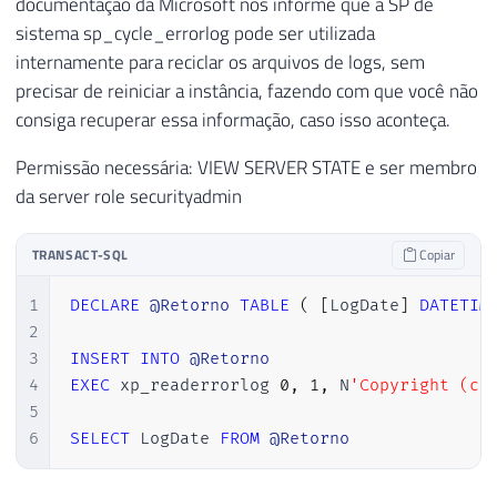
documentação da Microsoft nos informe que a SP de
sistema sp_cycle_errorlog pode ser utilizada
internamente para reciclar os arquivos de logs, sem
precisar de reiniciar a instância, fazendo com que você não
consiga recuperar essa informação, caso isso aconteça.
Permissão necessária: VIEW SERVER STATE e ser membro
da server role securityadmin
TRANSACT-SQL
Copiar
1
DECLARE
@Retorno
TABLE
(
[
LogDate
]
DATETIM
2
3
INSERT
INTO
@Retorno
4
EXEC
 xp_readerrorlog 
0
,
1
,
 N
'Copyright (c)
5
6
SELECT
 LogDate 
FROM
@Retorno