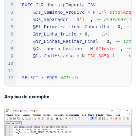
112
}
30
2
EXEC
 CLR
.
dbo
.
stpImporta_CSV

113
}
31
string
[
]
 cabecalho
;
3
@Ds_Caminho_Arquivo
=
 N
'C:\Teste\Arqu
114
}
32
string
[
]
 linha
;
4
@Ds_Separador
=
 N
'|'
,
-- nvarchar(ma
115
33
var
 nrLinhas 
=
 arrLinhas
.
Len
5
@Fl_Primeira_Linha_Cabecalho
=
0
,
-- 
116
                    Retorno
.
Mensagem
(
"Re
34
6
@Nr_Linha_Inicio
=
0
,
-- int
117
35
7
@Nr_Linhas_Retirar_Final
=
0
,
-- int
118
}
36
var
 nrLinhaInicioLeitura 
=
 N
8
@Ds_Tabela_Destino
=
 N
'##Teste'
,
-- 
119
catch
(
Exception
 e
)
37
9
@Ds_Codificacao
=
 N
'ISO-8859-1'
-- nv
120
{
38
if
(
nrLinhaInicioLeitura 
<=
10
121
                    Retorno
.
Erro
(
"Erro :
39
                nrLinhaInicioLeitura 
=
1
11
122
}
40
12
SELECT
*
FROM
##Teste
123
}
41
124
}
42
var
 nrLinhasRetirarLeitura 
=
Arquivo de exemplo:
125
}
43
126
}
44
if
(
nrLinhasRetirarLeitura 
>
45
                nrLinhasRetirarLeitura 
=
46
47
48
if
(
nrLinhaInicioLeitura 
>
 n