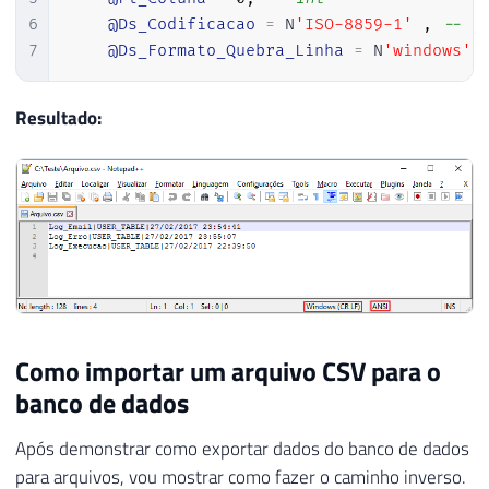
56
                        conn
.
Open
(
)
;
6
@Ds_Codificacao
=
 N
'ISO-8859-1'
,
-- n
57
7
@Ds_Formato_Quebra_Linha
=
 N
'windows'
58
59
using
(
var
 cmd 
=
60
{
Resultado:
61
62
using
(
var
 d
63
{
64
65
if
(
Fl_C
66
{
67
68
for
69
{
Como importar um arquivo CSV para o
70
                                        
banco de dados
71
72
                                        
Após demonstrar como exportar dados do banco de dados
73
}
para arquivos, vou mostrar como fazer o caminho inverso.
74