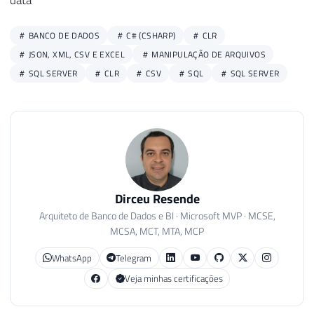
data
105
                                    nome
106
BANCO DE DADOS
C# (CSHARP)
CLR
107
                                dados
.
Co
JSON, XML, CSV E EXCEL
MANIPULAÇÃO DE ARQUIVOS
108
SQL SERVER
CLR
CSV
SQL
SQL SERVER
109
                                queryCri
110
111
}
112
113
                            nrLinhaInici
114
115
}
Dirceu Resende
116
else
Arquiteto de Banco de Dados e BI · Microsoft MVP · MCSE,
117
{
MCSA, MCT, MTA, MCP
118
119
for
(
var
 i 
=
WhatsApp
Telegram
120
{
Veja minhas certificações
121
122
                                dados
.
Co