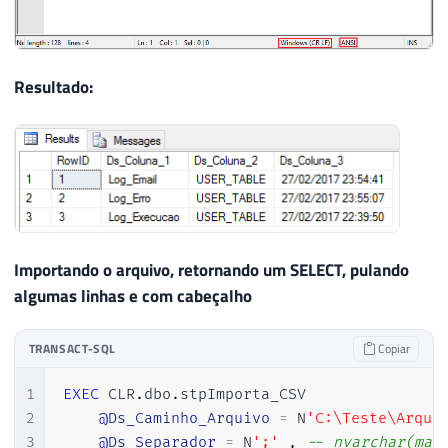
49
                Retorno
.
Erro
(
$"O parâmet
50
51
Resultado:
52
            nrLinhas 
=
 nrLinhas 
-
 nrLinh
53
int
 nrColunas
;
54
55
56
var
 separador 
=
 Ds_Separador
57
var
 aspasNoSeparador 
=
false
58
59
if
(
arrLinhas
[
nrLinhaInicioL
Importando o arquivo, retornando um SELECT, pulando
60
{
algumas linhas e com cabeçalho
61
                separador 
=
$"
{
Ds_Separa
62
                aspasNoSeparador 
=
true
;
TRANSACT-SQL
Copiar
63
}
64
1
EXEC
 CLR
.
dbo
.
stpImporta_CSV

65
            nrColunas 
=
 arrLinhas
[
nrLinh
2
@Ds_Caminho_Arquivo
=
 N
'C:\Teste\Arqui
66
3
@Ds_Separador
=
 N
';'
,
-- nvarchar(max