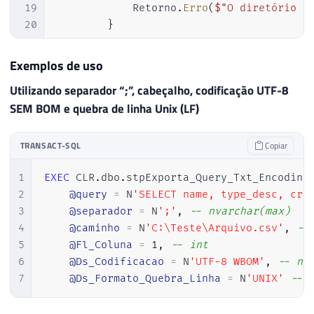
19
            Retorno
.
Erro
(
$"O diretório d
57
20
}
58
}
21
59
22
Exemplos de uso
60
}
23
var
 encoding 
=
(
Ds_Codificacao
.
I
61
Utilizando separador “;”, cabeçalho, codificação UTF-8
24
if
(
Ds_Codificacao
.
Value
.
Trim
(
)
62
SEM BOM e quebra de linha Unix (LF)
25
            encoding 
=
"UTF-8"
;
63
public
static
class
Retorno
26
64
{
27
var
 codificacao 
=
(
Ds_Codificaca
TRANSACT-SQL
Copiar
65
28
66
public
static
void
Erro
(
string
 er
29
using
(
var
 fileStream 
=
new
File
1
EXEC
 CLR
.
dbo
.
stpExporta_Query_Txt_Encoding

67
{
30
{
2
@query
=
 N
'SELECT name, type_desc, cre
68
throw
new
ApplicationExceptio
31
3
@separador
=
 N
';'
,
-- nvarchar(max)
69
}
32
using
(
var
 sw 
=
new
StreamWr
4
@caminho
=
 N
'C:\Teste\Arquivo.csv'
,
--
70
33
{
5
@Fl_Coluna
=
1
,
-- int
71
34
6
@Ds_Codificacao
=
 N
'UTF-8 WBOM'
,
-- nv
72
public
static
void
Mensagem
(
strin
35
7
@Ds_Formato_Quebra_Linha
=
 N
'UNIX'
-- 
73
{
36
switch
(
Ds_Formato_Quebr
74
37
{