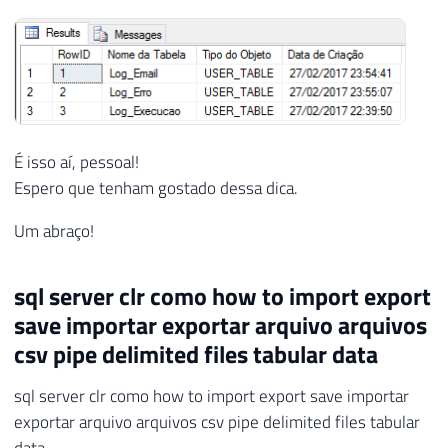
86
var
 queryCriacaoTabe
87
using
(
var
 dados 
=
n
88
{
89
90
                        dados
.
Columns
.
Ad
91
É isso aí, pessoal!
92
93
if
(
Fl_Primeira_
Espero que tenham gostado dessa dica.
94
{
Um abraço!
95
96
                            cabecalho 
=
 
97
sql server clr como how to import export
98
save importar exportar arquivo arquivos
99
for
(
var
 i 
=
csv pipe delimited files tabular data
100
{
101
sql server clr como how to import export save importar
102
var
 nome
exportar arquivo arquivos csv pipe delimited files tabular
103
104
if
(
nome