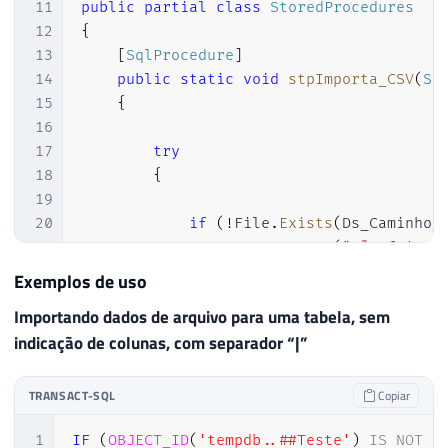
11
public
partial
class
StoredProcedures
94
12
{
95
var
 
13
[
SqlProcedure
]
96
14
public
static
void
stpImporta_CSV
(
Sq
97
whil
15
{
98
{
16
99
17
try
100
18
{
101
19
102
                                        
20
if
(
!
File
.
Exists
(
Ds_Caminho_
103
21
                Retorno
.
Erro
(
"Não foi po
104
                                        
22
Exemplos de uso
105
23
106
Importando dados de arquivo para uma tabela, sem
24
var
 encoding 
=
(
Ds_Codificac
107
                                        
indicação de colunas, com separador “|”
25
if
(
Ds_Codificacao
.
Value
.
Tri
108
26
                encoding 
=
"UTF-8"
;
109
}
27
TRANSACT-SQL
Copiar
110
}
28
111
29
var
 arrLinhas 
=
 File
.
ReadAll
1
IF
(
OBJECT_ID
(
'tempdb..##Teste'
)
IS
NOT
N