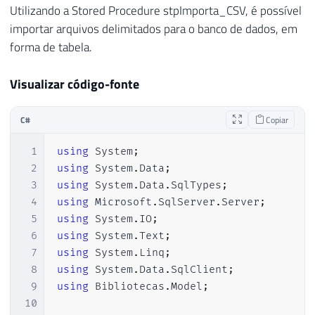
Utilizando a Stored Procedure stpImporta_CSV, é possível
75
                                    sw
.
W
76
importar arquivos delimitados para o banco de dados, em
77
}
forma de tabela.
78
79
if
(
stri
Visualizar código-fonte
80
{
81
whil
C#
Copiar
82
{
83
1
using
System
;
84
2
using
System
.
Data
;
85
                                        
3
using
System
.
Data
.
SqlTypes
;
86
4
using
Microsoft
.
SqlServer
.
Server
;
87
                                        
5
using
System
.
IO
;
88
6
using
System
.
Text
;
89
                                        
7
using
System
.
Linq
;
90
}
8
using
System
.
Data
.
SqlClient
;
91
}
9
using
Bibliotecas
.
Model
;
92
else
10
93
{