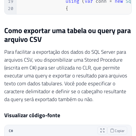
19
using
(
var
 conn 
=
new
Sql
20
{
21
22
                    conn
.
Open
(
)
;
Como exportar uma tabela ou query para
23
arquivo CSV
24
using
(
var
 cmd 
=
 conn
25
{
Para facilitar a exportação dos dados do SQL Server para
26
                        cmd
.
CommandText 
=
arquivos CSV, vou disponibilizar uma Stored Procedure
27
                        NomeServidor 
=
(
s
(escrita em C#) para ser utilizada no CLR, que permite
28
}
29
executar uma query e exportar o resultado para arquivos
30
var
 partes 
=
 NomeServ
texto com dados tabulares. Você pode especificar o
31
caractere delimitador e definir se o cabeçalho resultante
32
if
(
partes
.
Length 
<=
da query será exportado também ou não.
33
if
(
string
.
Equals
(
par
34
                        NomeServidor 
=
 pa
Visualizar código-fonte
35
}
36
C#
Copiar
37
}