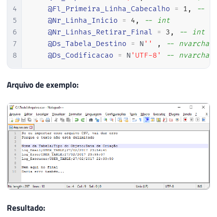
67
4
@Fl_Primeira_Linha_Cabecalho
=
1
,
-- b
68
var
 rowId 
=
1
;
5
@Nr_Linha_Inicio
=
4
,
-- int
69
6
@Nr_Linhas_Retirar_Final
=
3
,
-- int
70
7
@Ds_Tabela_Destino
=
 N
''
,
-- nvarchar
71
if
(
!
Ds_Tabela_Destino
.
IsNul
8
@Ds_Codificacao
=
 N
'UTF-8'
-- nvarchar
72
{
73
Arquivo de exemplo:
74
using
(
var
 conn 
=
new
Sq
75
{
76
77
                    conn
.
Open
(
)
;
78
79
var
 objectId 
=
new
S
80
if
(
!
string
.
IsNullOr
81
{
82
                        Retorno
.
Erro
(
"A 
83
}
84
Resultado:
85