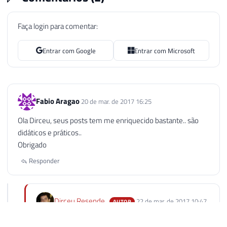
161
                            s
.
WriteToSer
162
}
Faça login para comentar:
163
}
164
}
Entrar com Google
Entrar com Microsoft
165
}
166
else
{
167
168
Fabio Aragao
20 de mar. de 2017 16:25
169
var
 pipe 
=
 SqlContext
.
Pi
Ola Dirceu, seus posts tem me enriquecido bastante.. são
170
didáticos e práticos..
171
Obrigado
172
// Cria o cabeçalho
173
var
 colunas 
=
new
SqlMet
Responder
174
                colunas
[
0
]
=
new
SqlMeta
175
176
Dirceu Resende
22 de mar. de 2017 10:47
AUTOR
177
if
(
Fl_Primeira_Linha_Ca
178
{
Fábio, bom dia.