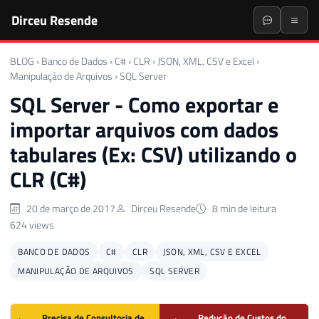
Dirceu Resende
BLOG
›
Banco de Dados
›
C#
›
CLR
›
JSON, XML, CSV e Excel
›
Manipulação de Arquivos
›
SQL Server
SQL Server - Como exportar e
importar arquivos com dados
tabulares (Ex: CSV) utilizando o
CLR (C#)
20 de março de 2017
Dirceu Resende
8 min de leitura
624 views
BANCO DE DADOS
C#
CLR
JSON, XML, CSV E EXCEL
MANIPULAÇÃO DE ARQUIVOS
SQL SERVER
Precisa de Consultoria de
Redução de Custos do