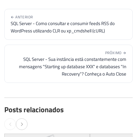
123
124
                                queryCri
125
}
← ANTERIOR
SQL Server - Como consultar e consumir feeds RSS do
126
WordPress utilizando CLR ou xp_cmdshell (cURL)
127
}
128
129
PRÓXIMO →
130
                        queryCriacaoTabe
SQL Server - Sua instância está constantemente com
131
mensagens "Starting up database XXX" e databases "In
132
Recovery"? Conheça o Auto Close
133
for
(
var
 i 
=
(
nr
134
{
135
136
137
                            linha 
=
 arrL
Posts relacionados
138
139
140
var
 arrId 
=
141