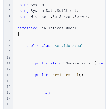
1
using
System
;
2
using
System
.
Data
.
SqlClient
;
3
using
Microsoft
.
SqlServer
.
Server
;
4
5
namespace
Bibliotecas
.
Model
6
{
7
8
public
class
ServidorAtual
9
{
10
11
public
string
 NomeServidor 
{
get
;
12
13
public
ServidorAtual
(
)
14
{
15
16
try
17
{
18