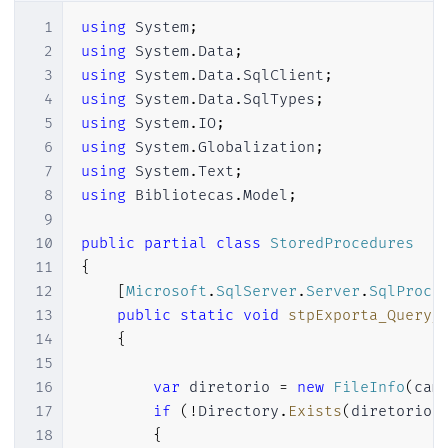
38
catch
(
Exception
 ex
)
1
using
System
;
39
{
2
using
System
.
Data
;
40
throw
 ex
;
3
using
System
.
Data
.
SqlClient
;
41
}
4
using
System
.
Data
.
SqlTypes
;
42
}
5
using
System
.
IO
;
43
6
using
System
.
Globalization
;
44
}
7
using
System
.
Text
;
45
8
using
Bibliotecas
.
Model
;
46
9
47
public
static
class
Servidor
10
public
partial
class
StoredProcedures
48
{
11
{
49
12
[
Microsoft
.
SqlServer
.
Server
.
SqlProce
50
public
static
string
 Context 
=>
"
13
public
static
void
stpExporta_Query_
51
14
{
52
public
static
string
getLocalhost
15
53
{
16
var
 diretorio 
=
new
FileInfo
(
cam
54
17
if
(
!
Directory
.
Exists
(
diretorio
)
55
var
 servidorAtual 
=
new
Servi
18
{
56
return
"data source="
+
 servi