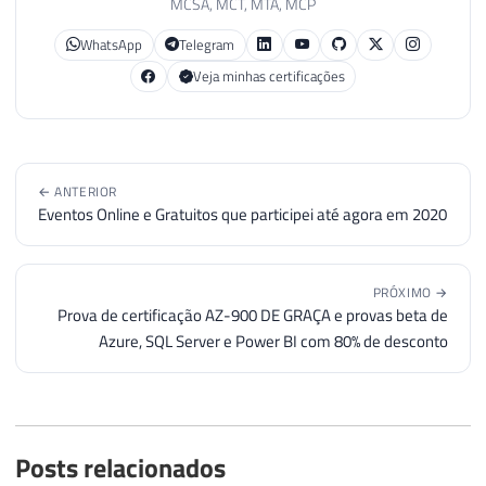
MCSA, MCT, MTA, MCP
44
SET
@Contador
+
=
1
72
45
WhatsApp
Telegram
73
46
END
Veja minhas certificações
74
IF
@hr
=
0
75
SELECT
76
@objErrorObject
=
@objTextSt
77
@strErrorMessage
=
'closing 
78
← ANTERIOR
79
Eventos Online e Gratuitos que participei até agora em 2020
80
IF
@hr
=
0
81
EXECUTE
@hr
=
 sp_OAMethod

82
@objTextStream
,
PRÓXIMO →
83
'Close'
Prova de certificação AZ-900 DE GRAÇA e provas beta de
84
Azure, SQL Server e Power BI com 80% de desconto
85
86
IF
@hr
<>
0
87
BEGIN
88
Posts relacionados
89
DECLARE