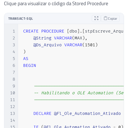
Clique para visualizar o código da Stored Procedure
TRANSACT-SQL
Copiar
1
CREATE
PROCEDURE
[
dbo
]
.
[
stpEscreve_Arqui
2
@String
VARCHAR
(
MAX
)
,
3
@Ds_Arquivo
VARCHAR
(
1501
)
4
)
5
AS
6
BEGIN
7
8
9
------------------------------------
10
-- Habilitando o OLE Automation (Se 
11
------------------------------------
12
13
DECLARE
@Fl_Ole_Automation_Ativado
B
14
15
IF
(
@Fl_Ole_Automation_Ativado
=
0
)