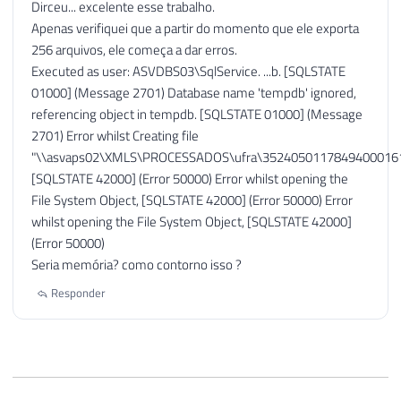
Dirceu... excelente esse trabalho.
Apenas verifiquei que a partir do momento que ele exporta
256 arquivos, ele começa a dar erros.
Executed as user: ASVDBS03\SqlService. ...b. [SQLSTATE
01000] (Message 2701) Database name 'tempdb' ignored,
referencing object in tempdb. [SQLSTATE 01000] (Message
2701) Error whilst Creating file
"\\asvaps02\XMLS\PROCESSADOS\ufra\35240501178494000161
[SQLSTATE 42000] (Error 50000) Error whilst opening the
File System Object, [SQLSTATE 42000] (Error 50000) Error
whilst opening the File System Object, [SQLSTATE 42000]
(Error 50000)
Seria memória? como contorno isso ?
Responder