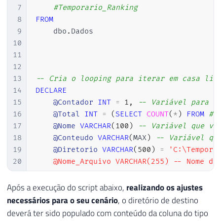
34
7
#Temporario_Ranking
35
SET
 NOCOUNT 
ON
8
FROM
36
9
    dbo
.
Dados

37
SELECT
10
38
@strErrorMessage
=
'opening the 
11
39
12
40
EXECUTE
@hr
=
 sp_OACreate

13
-- Cria o looping para iterar em casa lin
41
'Scripting.FileSystemObject'
,
14
DECLARE
42
@objFileSystem
OUT
15
@Contador
INT
=
1
,
-- Variável para i
43
16
@Total
INT
=
(
SELECT
COUNT
(
*
)
FROM
#T
44
17
@Nome
VARCHAR
(
100
)
-- Variável que va
45
IF
@hr
=
0
18
@Conteudo
VARCHAR
(
MAX
)
-- Variável qu
46
SELECT
19
@Diretorio
VARCHAR
(
500
)
=
'C:\Tempora
47
@objErrorObject
=
@objFileSy
20
    @Nome_Arquivo VARCHAR(255) -- Nome do 
48
@strErrorMessage
=
'Creating
21
49
22
WHILE (@Contador <= @Total)

Após a execução do script abaixo,
realizando os ajustes
50
23
BEGIN

necessários para o seu cenário
, o diretório de destino
51
IF
@hr
=
0
24
deverá ter sido populado com conteúdo da coluna do tipo
52
EXECUTE
@hr
=
 sp_OAMethod

25