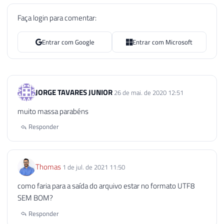
109
END
Faça login para comentar:
110
111
Entrar com Google
Entrar com Microsoft
112
EXECUTE
 sp_OADestroy

113
@objTextStream
114
115
EXECUTE
 sp_OADestroy

116
@objTextStream
JORGE TAVARES JUNIOR
26 de mai. de 2020 12:51
117
muito massa parabéns
118
Responder
119
------------------------------------
120
-- Desabilitando o OLE Automation (S
121
------------------------------------
122
Thomas
1 de jul. de 2021 11:50
123
IF
(
@Fl_Ole_Automation_Ativado
=
0
)
como faria para a saída do arquivo estar no formato UTF8
124
BEGIN
SEM BOM?
125
126
EXECUTE
 sp_configure 
'show advan
Responder
127
RECONFIGURE
WITH
 OVERRIDE
;