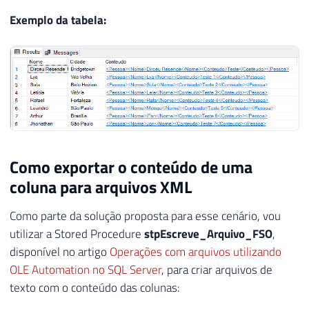
21
(
'Leandro'
,
'São Paulo'
,
'<Pessoa><Nome>M
22
(
'Arthur'
,
'Brasília'
,
'<Pessoa><Nome>iFa
Exemplo da tabela:
23
(
'Jhonathan'
,
'São Paulo'
,
'<Pessoa><Nome
Como exportar o conteúdo de uma
coluna para arquivos XML
Como parte da solução proposta para esse cenário, vou
utilizar a Stored Procedure
stpEscreve_Arquivo_FSO
,
disponível no artigo
Operações com arquivos utilizando
OLE Automation no SQL Server
, para criar arquivos de
texto com o conteúdo das colunas: