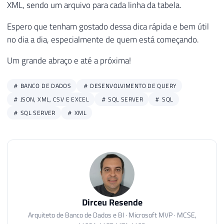
XML, sendo um arquivo para cada linha da tabela.
53
@objFileSystem
,
26
    -- Recupera as informações a partir da
54
'CreateTextFile'
,
27
    SELECT

Espero que tenham gostado dessa dica rápida e bem útil
55
@objTextStream
OUT
,
28
        @Nome = Nome,

no dia a dia, especialmente de quem está começando.
56
@Ds_Arquivo
,
29
        @Conteudo = CONVERT(VARCHAR(MAX), 
57
2
,
Um grande abraço e até a próxima!
30
        @Nome_Arquivo = @Diretorio + Nome
58
True
31
FROM
59
32
#Temporario_Ranking
BANCO DE DADOS
DESENVOLVIMENTO DE QUERY
60
IF
@hr
=
0
33
WHERE
JSON, XML, CSV E EXCEL
SQL SERVER
SQL
61
SELECT
34
        Ranking 
=
@Contador
SQL SERVER
XML
62
@objErrorObject
=
@objTextSt
35
63
@strErrorMessage
=
'writing 
36
64
37
-- Executa a Stored Procedure para cr
65
38
EXEC
 dbo
.
stpEscreve_Arquivo_FSO 

66
IF
@hr
=
0
39
@String
=
@Conteudo
,
-- varcha
67
EXECUTE
@hr
=
 sp_OAMethod

40
@Ds_Arquivo
=
@Nome_Arquivo
-- va
68
@objTextStream
,
41
69
'Write'
,
Dirceu Resende
42
70
NULL
,
Arquiteto de Banco de Dados e BI · Microsoft MVP · MCSE,
43
-- Incrementa o contador de iterações
71
@String