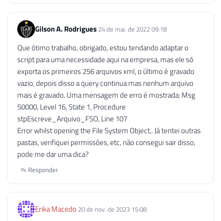
128
129
EXEC
 sp_configure 
'Ole Automatio
Gilson A. Rodrigues
24 de mai. de 2022 09:18
130
RECONFIGURE
WITH
 OVERRIDE
;
131
Que ótimo trabalho, obrigado, estou tendando adaptar o
132
END
script para uma necessidade aqui na empresa, mas ele só
133
exporta os primeiros 256 arquivos xml, o último é gravado
134
END
vazio, depois disso a query continua mas nenhum arquivo
mais é gravado. Uma mensagem de erro é mostrada: Msg
50000, Level 16, State 1, Procedure
stpEscreve_Arquivo_FSO, Line 107
Error whilst opening the File System Object,. Já tentei outras
pastas, verifiquei permissões, etc, não consegui sair disso,
pode me dar uma dica?
Responder
Erika Macedo
20 de nov. de 2023 15:08