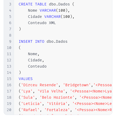
3
CREATE
TABLE
 dbo
.
Dados 
(
4
    Nome 
VARCHAR
(
100
)
,
5
    Cidade 
VARCHAR
(
100
)
,
6
7
)
8
9
INSERT
INTO
 dbo
.
10
(
11
    Nome
,
12
    Cidade
,
13
14
)
15
VALUES
16
(
'Dirceu Resende'
,
'Bridgetown'
,
'<Pessoa>
17
(
'Lya'
,
'Vila Velha'
,
'<Pessoa><Nome>Lya<
18
(
'Sula'
,
'Belo Hozionte'
,
'<Pessoa><Nome>
19
(
'Letícia'
,
'Vitória'
,
'<Pessoa><Nome>Lel
20
(
'Rafael'
,
'Fortaleza'
,
'<Pessoa><Nome>Ra