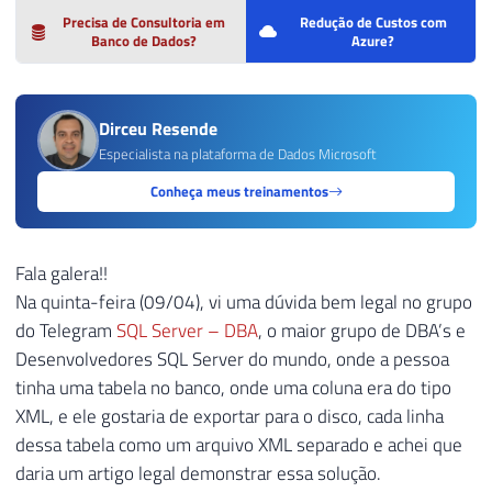
Precisa de Consultoria em
Redução de Custos com
Banco de Dados?
Azure?
Dirceu Resende
Especialista na plataforma de Dados Microsoft
Conheça meus treinamentos
Fala galera!!
Na quinta-feira (09/04), vi uma dúvida bem legal no grupo
do Telegram
SQL Server – DBA
, o maior grupo de DBA’s e
Desenvolvedores SQL Server do mundo, onde a pessoa
tinha uma tabela no banco, onde uma coluna era do tipo
XML, e ele gostaria de exportar para o disco, cada linha
dessa tabela como um arquivo XML separado e achei que
daria um artigo legal demonstrar essa solução.