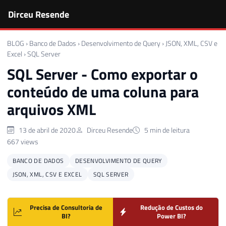
Dirceu Resende
BLOG
›
Banco de Dados
›
Desenvolvimento de Query
›
JSON, XML, CSV e
Excel
›
SQL Server
SQL Server - Como exportar o
conteúdo de uma coluna para
arquivos XML
13 de abril de 2020
Dirceu Resende
5 min de leitura
667 views
BANCO DE DADOS
DESENVOLVIMENTO DE QUERY
JSON, XML, CSV E EXCEL
SQL SERVER
Precisa de Consultoria de
Redução de Custos do
BI?
Power BI?