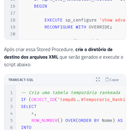
16
BEGIN
17
18
EXECUTE
 sp_configure 
'show advan
19
RECONFIGURE
WITH
 OVERRIDE
;
20
21
EXEC
 sp_configure 
'Ole Automatio
22
RECONFIGURE
WITH
 OVERRIDE
;
Após criar essa Stored Procedure,
crie o diretório de
23
destino dos arquivos XML
que serão gerados e execute o
24
END
script abaixo:
25
26
TRANSACT-SQL
Copiar
27
DECLARE
28
@objFileSystem
INT
,
1
-- Cria uma tabela temporária rankeada
29
@objTextStream
INT
,
2
IF
(
OBJECT_ID
(
'tempdb..#Temporario_Rankin
30
@objErrorObject
INT
,
3
SELECT
31
@strErrorMessage
VARCHAR
(
1000
)
,
4
*
,
32
@Command
VARCHAR
(
1000
)
,
5
ROW_NUMBER
(
)
OVER
(
ORDER
BY
 Nome
)
AS
33
@hr
INT
6
INTO