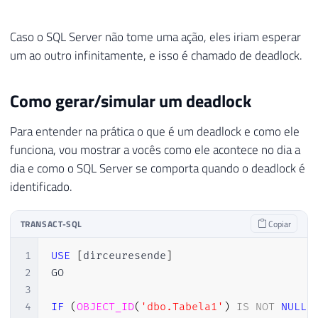
Caso o SQL Server não tome uma ação, eles iriam esperar
um ao outro infinitamente, e isso é chamado de deadlock.
Como gerar/simular um deadlock
Para entender na prática o que é um deadlock e como ele
funciona, vou mostrar a vocês como ele acontece no dia a
dia e como o SQL Server se comporta quando o deadlock é
identificado.
TRANSACT-SQL
Copiar
1
USE
[
dirceuresende
]
2
GO

3
4
IF
(
OBJECT_ID
(
'dbo.Tabela1'
)
IS
NOT
NULL
)