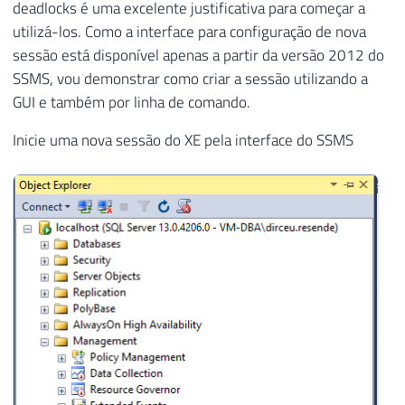
53
            <waiter-list>

deadlocks é uma excelente justificativa para começar a
27
INNER
JOIN
 sys
.
dm_xe_sessions 
AS
 
54
              <waiter id="process22856895c
utilizá-los. Como a interface para configuração de nova
28
WHERE
55
            </waiter-list>

29
        s
.
[
name
]
=
 N
'system_health'
sessão está disponível apenas a partir da versão 2012 do
56
          </ridlock>

30
AND
 st
.
target_name 
=
 N
'ring_buffe
SSMS, vou demonstrar como criar a sessão utilizando a
57
        </resource-list>

31
)
AS
[
Data
]
GUI e também por linha de comando.
58
      </deadlock>

32
CROSS
APPLY
 TargetData
.
nodes
(
'RingBufferT
59
    </value>

Inicie uma nova sessão do XE pela interface do SSMS
33
WHERE
60
  </data>

34
    xed
.
value
(
'@timestamp'
,
'datetime2(3)
61
</event>
35
ORDER
BY
36
    CreationDate 
DESC