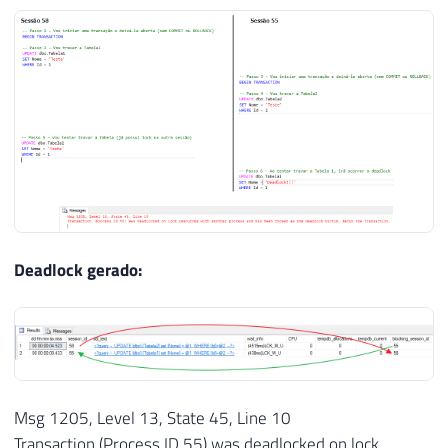
Deadlock gerado:
Msg 1205, Level 13, State 45, Line 10
Transaction (Process ID 55) was deadlocked on lock