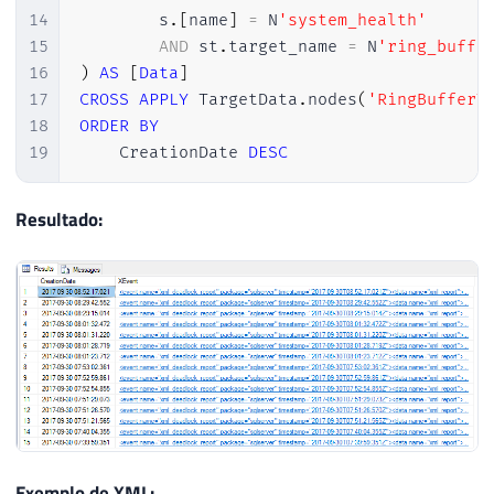
14
        s
.
[
name
]
=
 N
'system_health'
15
AND
 st
.
target_name 
=
 N
'ring_buffe
16
)
AS
[
Data
]
17
CROSS
APPLY
 TargetData
.
nodes
(
'RingBufferT
18
ORDER
BY
19
    CreationDate 
DESC
Resultado:
Exemplo de XML: