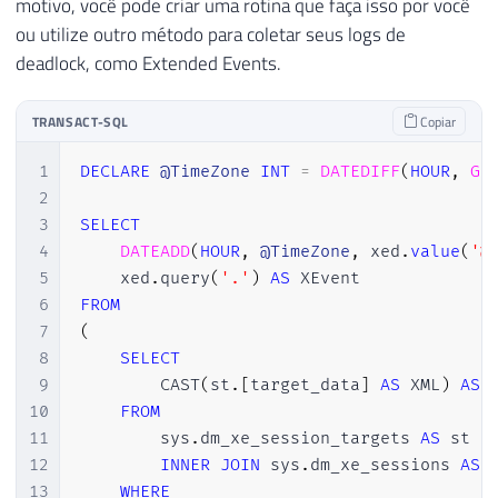
motivo, você pode criar uma rotina que faça isso por você
ou utilize outro método para coletar seus logs de
deadlock, como Extended Events.
TRANSACT-SQL
Copiar
1
DECLARE
@TimeZone
INT
=
DATEDIFF
(
HOUR
,
GE
2
3
SELECT
4
DATEADD
(
HOUR
,
@TimeZone
,
 xed
.
value
(
'@
5
    xed
.
query
(
'.'
)
AS
6
FROM
7
(
8
SELECT
9
        CAST
(
st
.
[
target_data
]
AS
 XML
)
AS
 
10
FROM
11
        sys
.
dm_xe_session_targets 
AS
 st

12
INNER
JOIN
 sys
.
dm_xe_sessions 
AS
 
13
WHERE