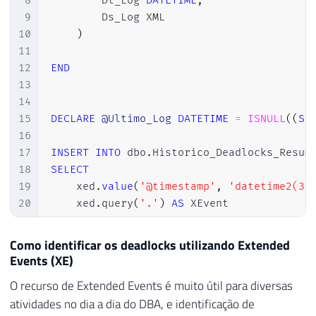
8
        Dt_Log 
DATETIME
,
35
SET Nome = 'Teste'

9
        Ds_Log XML

36
WHERE Id = 1

10
)
37
   </inputbuf>

11
38
          </process>

12
END
39
        </process-list>

13
40
        <resource-list>

14
41
          <ridlock fileid="1" pageid="1201
15
DECLARE
@Ultimo_Log
DATETIME
=
ISNULL
(
(
SE
42
            <owner-list>

16
43
              <owner id="process22856895c2
17
INSERT
INTO
 dbo
.
44
            </owner-list>

18
SELECT
45
            <waiter-list>

19
    xed
.
value
(
'@timestamp'
,
'datetime2(3)
46
              <waiter id="process228568954
20
    xed
.
query
(
'.'
)
AS
47
            </waiter-list>

21
FROM
48
          </ridlock>

22
(
Como identificar os deadlocks utilizando Extended
49
          <ridlock fileid="1" pageid="1201
23
SELECT
Events (XE)
50
            <owner-list>

24
        CAST
(
[
target_data
]
AS
 XML
)
AS
 Targ
51
              <owner id="process2285689546
O recurso de Extended Events é muito útil para diversas
25
FROM
52
            </owner-list>

atividades no dia a dia do DBA, e identificação de
26
        sys
.
dm_xe_session_targets 
AS
 st
