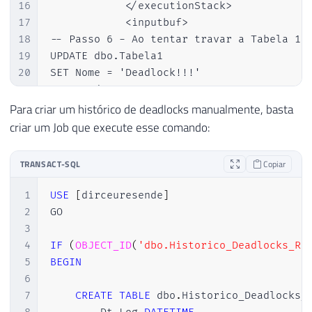
16
            </executionStack>

17
            <inputbuf>

18
-- Passo 6 - Ao tentar travar a Tabela 1, 
19
UPDATE dbo.Tabela1

20
SET Nome = 'Deadlock!!!'

21
WHERE Id = 1

22
Para criar um histórico de deadlocks manualmente, basta
23
   </inputbuf>

criar um Job que execute esse comando:
24
          </process>

25
          <process id="process22856895c28
TRANSACT-SQL
Copiar
26
            <executionStack>

27
              <frame procname="adhoc" line
1
USE
[
dirceuresende
]
28
unknown    </frame>

2
GO

29
              <frame procname="adhoc" line
3
30
unknown    </frame>

4
IF
(
OBJECT_ID
(
'dbo.Historico_Deadlocks_Re
31
            </executionStack>

5
BEGIN
32
            <inputbuf>

6
33
-- Passo 5 - Vou tentar travar a Tabela (j
7
CREATE
TABLE
 dbo
.
Historico_Deadlocks_
34
UPDATE dbo.Tabela2
