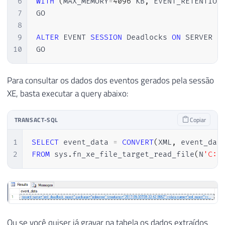
6
WITH
(
MAX_MEMORY
=
4096
 KB
,
 EVENT_RETENTION
7
GO

8
9
ALTER
 EVENT 
SESSION
 Deadlocks 
ON
 SERVER S
10
GO
Para consultar os dados dos eventos gerados pela sessão
XE, basta executar a query abaixo:
TRANSACT-SQL
Copiar
1
SELECT
 event_data 
=
CONVERT
(
XML
,
 event_dat
2
FROM
 sys
.
fn_xe_file_target_read_file
(
N
'C:\
Ou se você quiser já gravar na tabela os dados extraídos