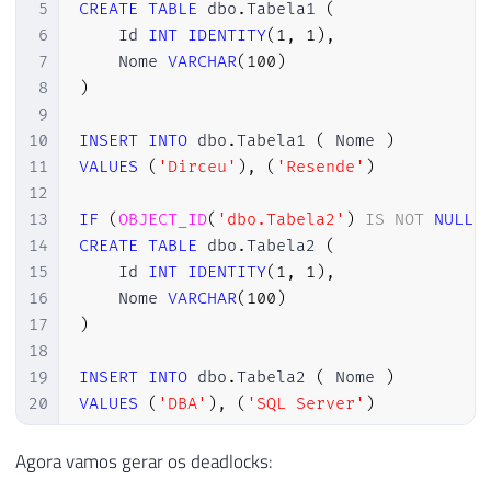
5
CREATE
TABLE
 dbo
.
Tabela1 
(
6
    Id 
INT
IDENTITY
(
1
,
1
)
,
7
    Nome 
VARCHAR
(
100
)
8
)
9
10
INSERT
INTO
 dbo
.
Tabela1 
(
 Nome 
)
11
VALUES
(
'Dirceu'
)
,
(
'Resende'
)
12
13
IF
(
OBJECT_ID
(
'dbo.Tabela2'
)
IS
NOT
NULL
)
14
CREATE
TABLE
 dbo
.
Tabela2 
(
15
    Id 
INT
IDENTITY
(
1
,
1
)
,
16
    Nome 
VARCHAR
(
100
)
17
)
18
19
INSERT
INTO
 dbo
.
Tabela2 
(
 Nome 
)
20
VALUES
(
'DBA'
)
,
(
'SQL Server'
)
Agora vamos gerar os deadlocks: