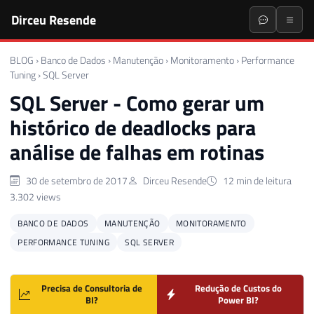
Dirceu Resende
BLOG
›
Banco de Dados
›
Manutenção
›
Monitoramento
›
Performance
Tuning
›
SQL Server
SQL Server - Como gerar um
histórico de deadlocks para
análise de falhas em rotinas
30 de setembro de 2017
Dirceu Resende
12 min de leitura
3.302 views
BANCO DE DADOS
MANUTENÇÃO
MONITORAMENTO
PERFORMANCE TUNING
SQL SERVER
Precisa de Consultoria de
Redução de Custos do
BI?
Power BI?