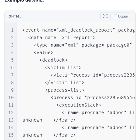
XHTML
Copiar
1
<event name="xml_deadlock_report" package=
2
  <data name="xml_report">

3
    <type name="xml" package="package0" />
4
    <value>

5
      <deadlock>

6
        <victim-list>

7
          <victimProcess id="process228568
8
        </victim-list>

9
        <process-list>

10
          <process id="process22856895468
11
            <executionStack>

12
              <frame procname="adhoc" line
13
unknown    </frame>

14
              <frame procname="adhoc" line
15
unknown    </frame>
