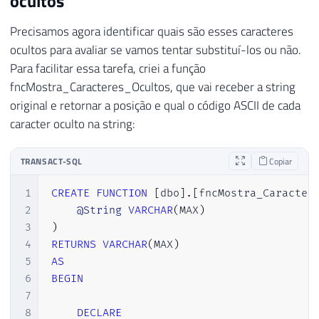
ocultos
Precisamos agora identificar quais são esses caracteres
ocultos para avaliar se vamos tentar substituí-los ou não.
Para facilitar essa tarefa, criei a função
fncMostra_Caracteres_Ocultos, que vai receber a string
original e retornar a posição e qual o código ASCII de cada
caracter oculto na string:
TRANSACT-SQL
Copiar
1
CREATE
FUNCTION
[
dbo
]
.
[
fncMostra_Caracter
2
@String
VARCHAR
(
MAX
)
3
)
4
RETURNS
VARCHAR
(
MAX
)
5
AS
6
BEGIN
7
8
DECLARE