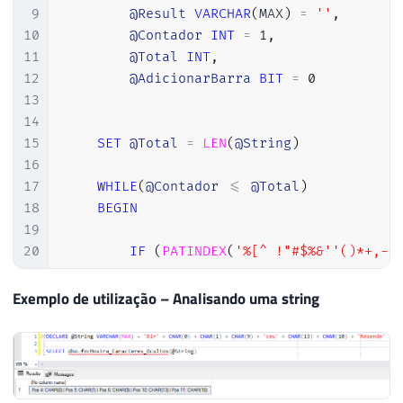
9
@Result
VARCHAR
(
MAX
)
=
''
,
10
@Contador
INT
=
1
,
11
@Total
INT
,
12
@AdicionarBarra
BIT
=
0
13
14
15
SET
@Total
=
LEN
(
@String
)
16
17
WHILE
(
@Contador
<=
@Total
)
18
BEGIN
19
20
IF
(
PATINDEX
(
'%[^ !"#$%&''()*+,-./
21
BEGIN
22
SET
@Result
+
=
(
CASE
WHEN
@Ad
Exemplo de utilização – Analisando uma string
23
SET
@AdicionarBarra
=
1
24
END
25
26
SET
@Contador
+
=
1
27