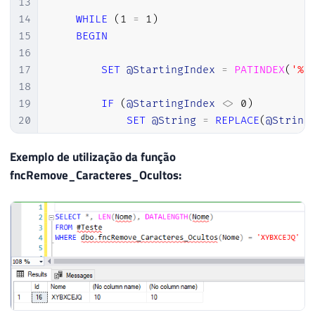
13
14
WHILE
(
1
=
1
)
15
BEGIN
16
17
SET
@StartingIndex
=
PATINDEX
(
'%[
18
19
IF
(
@StartingIndex
<>
0
)
20
SET
@String
=
REPLACE
(
@String
21
ELSE
22
BREAK
Exemplo de utilização da função
23
fncRemove_Caracteres_Ocultos:
24
END
25
26
SET
@Result
=
REPLACE
(
@String
,
'|'
,
''
)
27
28
RETURN
@Result
29
30
END
31
GO