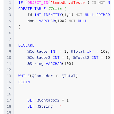
1
IF
(
OBJECT_ID
(
'tempdb..#Teste'
)
IS
NOT
NU
2
CREATE
TABLE
#Teste (
3
    Id 
INT
IDENTITY
(
1
,
1
)
NOT
NULL
PRIMARY
4
    Nome 
VARCHAR
(
100
)
NOT
NULL
5
)
6
7
8
DECLARE
9
@Contador
INT
=
1
,
@Total
INT
=
100
,
10
@Contador2
INT
=
1
,
@Total2
INT
=
10
,
11
@String
VARCHAR
(
100
)
12
13
WHILE
(
@Contador
<=
@Total
)
14
BEGIN
15
16
17
SET
@Contador2
=
1
18
SET
@String
=
''
19