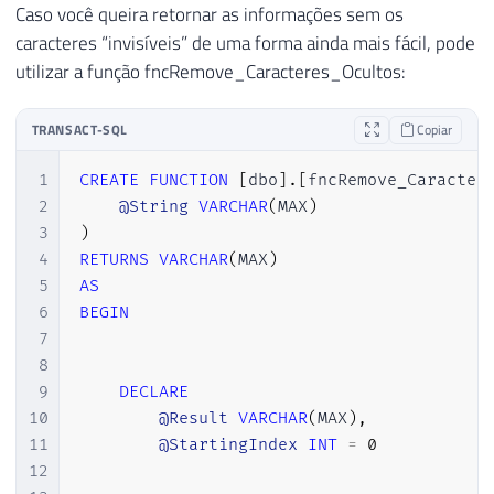
Caso você queira retornar as informações sem os
caracteres “invisíveis” de uma forma ainda mais fácil, pode
utilizar a função fncRemove_Caracteres_Ocultos:
TRANSACT-SQL
Copiar
1
CREATE
FUNCTION
[
dbo
]
.
[
fncRemove_Caracter
2
@String
VARCHAR
(
MAX
)
3
)
4
RETURNS
VARCHAR
(
MAX
)
5
AS
6
BEGIN
7
8
9
DECLARE
10
@Result
VARCHAR
(
MAX
)
,
11
@StartingIndex
INT
=
0
12