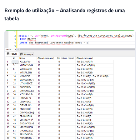
28
END
Exemplo de utilização – Analisando registros de uma
29
tabela
30
RETURN
@Result
31
32
END
33
GO