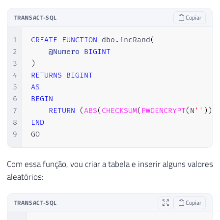
TRANSACT-SQL
Copiar
1
CREATE
FUNCTION
 dbo
.
fncRand
(
2
@Numero
BIGINT
3
)
4
RETURNS
BIGINT
5
AS
6
BEGIN
7
RETURN
(
ABS
(
CHECKSUM
(
PWDENCRYPT
(
N
''
)
)
)
8
END
9
GO
Com essa função, vou criar a tabela e inserir alguns valores
aleatórios:
TRANSACT-SQL
Copiar