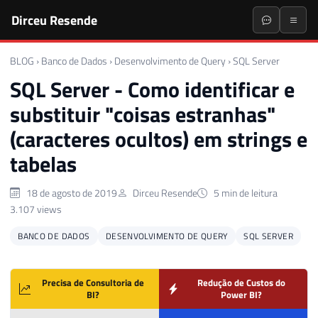
Dirceu Resende
BLOG
›
Banco de Dados
›
Desenvolvimento de Query
›
SQL Server
SQL Server - Como identificar e
substituir "coisas estranhas"
(caracteres ocultos) em strings e
tabelas
18 de agosto de 2019
Dirceu Resende
5 min de leitura
3.107 views
BANCO DE DADOS
DESENVOLVIMENTO DE QUERY
SQL SERVER
Precisa de Consultoria de
Redução de Custos do
BI?
Power BI?