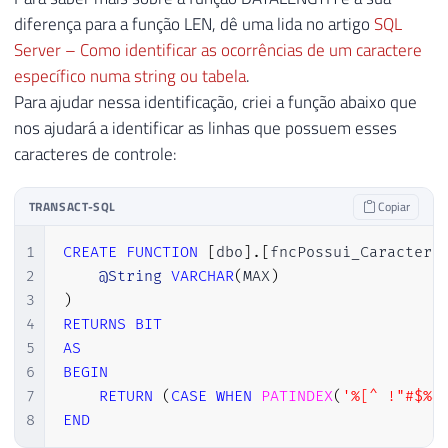
diferença para a função LEN, dê uma lida no artigo
SQL
Server – Como identificar as ocorrências de um caractere
específico numa string ou tabela
.
Para ajudar nessa identificação, criei a função abaixo que
nos ajudará a identificar as linhas que possuem esses
caracteres de controle:
TRANSACT-SQL
Copiar
1
CREATE
FUNCTION
[
dbo
]
.
[
fncPossui_Caractere
2
@String
VARCHAR
(
MAX
)
3
)
4
RETURNS
BIT
5
AS
6
BEGIN
7
RETURN
(
CASE
WHEN
PATINDEX
(
'%[^ !"#$%&
8
END