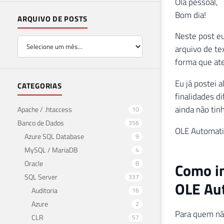
Olá pessoal,
Bom dia!
ARQUIVO DE POSTS
Neste post eu
arquivo de te
forma que at
Eu já postei 
CATEGORIAS
finalidades d
ainda não tin
Apache / .htaccess
10
Banco de Dados
356
OLE Automat
Azure SQL Database
9
MySQL / MariaDB
4
Oracle
8
Como im
SQL Server
337
OLE Au
Auditoria
16
Azure
2
Para quem nã
CLR
57