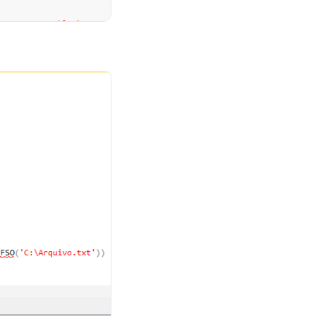
OpenTextFile'
,
@FileID
OUT
,
@Ds_Arquivo
,
1
,
1
CONVERT
(
VARCHAR
,
@OLEResult
)
e'
,
@Message
OUT
age
,
''
)
+
CHAR
(
13
)
dLine'
,
@Message
OUT
Message
,
''
)
+
CHAR
(
13
)