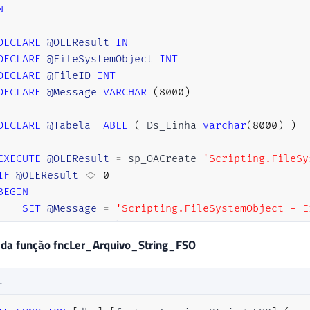
N
DECLARE
@OLEResult
INT
DECLARE
@FileSystemObject
INT
DECLARE
@FileID
INT
DECLARE
@Message
VARCHAR
(
8000
)
DECLARE
@Tabela
TABLE
(
 Ds_Linha 
varchar
(
8000
)
)
EXECUTE
@OLEResult
=
 sp_OACreate 
'Scripting.FileSy
IF
@OLEResult
<>
0
BEGIN
SET
@Message
=
'Scripting.FileSystemObject - E
INSERT
INTO
@Tabela_Final
SELECT
@Message
RETURN
 da função fncLer_Arquivo_String_FSO
END
L
EXEC
@OLEResult
=
 sp_OAMethod 
@FileSystemObject
,
'
IF
@OLEResult
<>
0