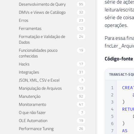
série de açõ
Desenvolvimento de Query
95
leitura/escri
DMVs e Views de Catálogo
32
série de cois
Erros
23
operações.
Ferramentas
12
Formatação e Validação de
24
Para essa fin
Dados
fncLer_Arqui
Funcionalidades pouco
19
conhecidas
Código-fonte
Hacks
17
Integrações
31
TRANSACT-SQ
JSON, XML, CSV e Excel
7
Manipulação de Arquivos
1
CREA
13
2
Manutenção
92
3
)
Monitoramento
41
4
RETU
O que não fazer
7
5
    
OLE Automation
19
6
)
Performance Tuning
26
7
AS