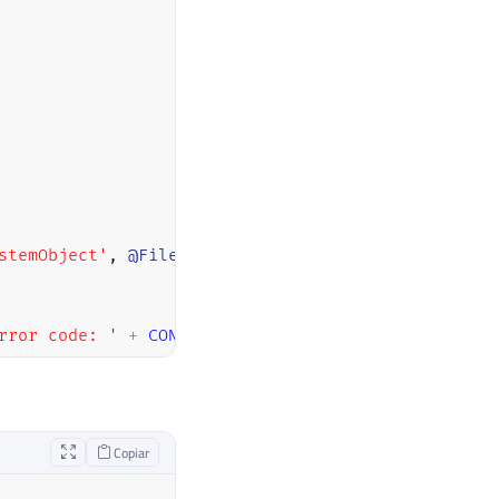
stemObject'
,
@FileSystemObject
OUT
rror code: '
+
CONVERT
(
VARCHAR
,
@OLEResult
)
Copiar
OpenTextFile'
,
@FileID
OUT
,
@Ds_Arquivo
,
1
,
1