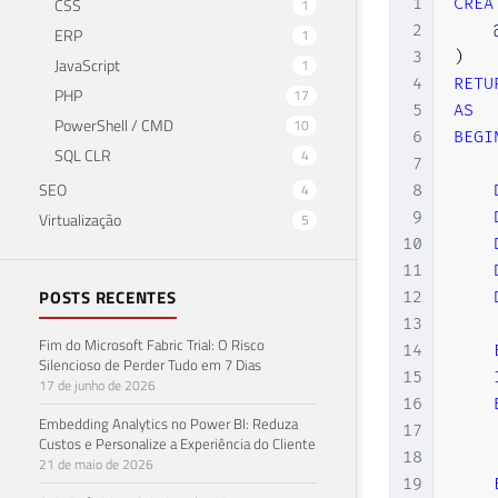
CSS
1
CREA
1
27
2
ERP
1
28
3
)
JavaScript
1
29
4
RETU
PHP
17
30
5
AS
PowerShell / CMD
10
31
6
BEGI
SQL CLR
4
32
7
33
SEO
4
8
34
9
Virtualização
5
35
10
36
11
37
POSTS RECENTES
12
38
13
Fim do Microsoft Fabric Trial: O Risco
39
14
Silencioso de Perder Tudo em 7 Dias
40
15
17 de junho de 2026
41
16
Embedding Analytics no Power BI: Reduza
42
17
Custos e Personalize a Experiência do Cliente
43
18
21 de maio de 2026
44
19