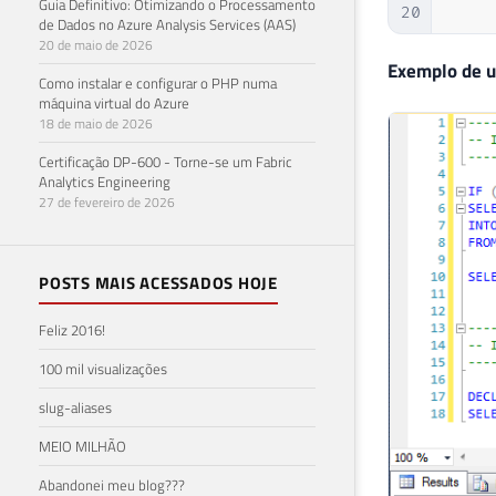
Guia Definitivo: Otimizando o Processamento
45
20
de Dados no Azure Analysis Services (AAS)
46
21
20 de maio de 2026
47
22
Exemplo de ut
Como instalar e configurar o PHP numa
48
23
máquina virtual do Azure
49
24
18 de maio de 2026
50
25
Certificação DP-600 - Torne-se um Fabric
51
26
Analytics Engineering
52
27
27 de fevereiro de 2026
53
END
28
29
30
POSTS MAIS ACESSADOS HOJE
31
Feliz 2016!
32
33
100 mil visualizações
34
slug-aliases
35
36
MEIO MILHÃO
37
Abandonei meu blog???
38