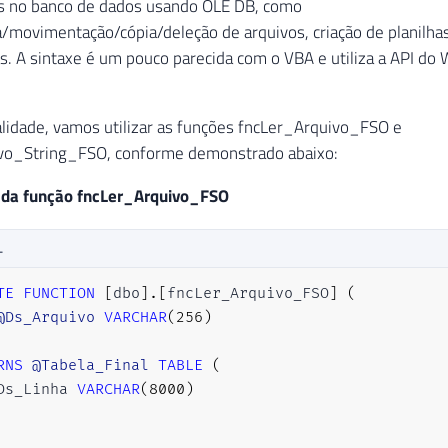
es no banco de dados usando OLE DB, como
ta/movimentação/cópia/deleção de arquivos, criação de planilha
as. A sintaxe é um pouco parecida com o VBA e utiliza a API d
alidade, vamos utilizar as funções fncLer_Arquivo_FSO e
vo_String_FSO, conforme demonstrado abaixo:
 da função fncLer_Arquivo_FSO
L
TE
FUNCTION
[
dbo
]
.
[
fncLer_Arquivo_FSO
]
(
@Ds_Arquivo
VARCHAR
(
256
)
RNS
@Tabela_Final
TABLE
(
Ds_Linha 
VARCHAR
(
8000
)