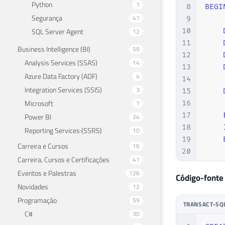
Python
1
8
BEGI
Segurança
41
9
SQL Server Agent
10
12
11
Business Intelligence (BI)
59
12
Analysis Services (SSAS)
14
13
Azure Data Factory (ADF)
4
14
Integration Services (SSIS)
3
15
Microsoft
7
16
17
Power BI
24
18
Reporting Services (SSRS)
10
19
Carreira e Cursos
16
20
Carreira, Cursos e Certificações
41
21
Eventos e Palestras
126
22
Código-fonte
Novidades
12
23
Programação
24
59
TRANSACT-SQ
25
C#
30
26