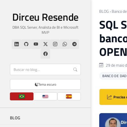
BLOG
›
Banco de
Dirceu Resende
SQL S
DBA SQL Server, Analista de BI e Microsoft
MVP
banco
OPEN
29 de maio 
BANCO DE DAD
Tema escuro
Precisa 
BLOG
Di