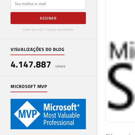
E-mail
ASSINAR
Junte-se a 657 outros assinantes
VISUALIZAÇÕES DO BLOG
4.147.887
views
MICROSOFT MVP