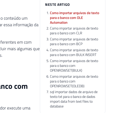
NESTE ARTIGO
Como importar arquivos de texto
para o banco com OLE
r o conteúdo um
Automation
zar essa informação da
Como importar arquivos de texto
para o banco com CLR
Como importar arquivos de texto
diferentes em com
para o banco com BCP
cluir mais algumas que
Como importar arquivos de texto
para o banco com BULK INSERT
s.
Como importar arquivos de texto
para o banco com
OPENROWSET(BULK)
Como importar arquivos de texto
para o banco com
banco com
OPENROWSET(OLEDB)
sql importar dados de arquivo de
texto txt para o banco de dados
import data from text files to
database
edor execute uma