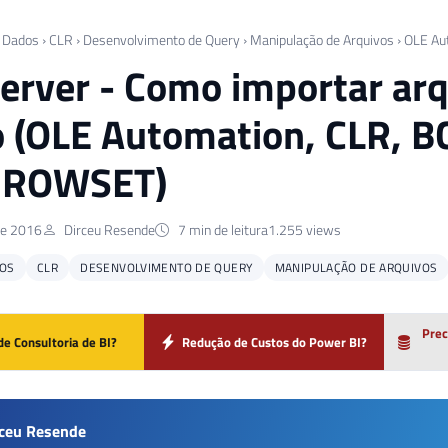
 Dados
›
CLR
›
Desenvolvimento de Query
›
Manipulação de Arquivos
›
OLE Au
erver - Como importar arq
 (OLE Automation, CLR, B
ROWSET)
de 2016
Dirceu Resende
7 min de leitura
1.255 views
OS
CLR
DESENVOLVIMENTO DE QUERY
MANIPULAÇÃO DE ARQUIVOS
Prec
de Consultoria de BI?
Redução de Custos do Power BI?
rceu Resende