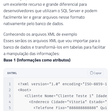
um excelente recurso e grande diferencial para
desenvolvedores que utilizam o SQL Server e podem
facilmente ler e gerar arquivos nesse formato
nativamente pelo banco de dados.
Conhecendo os arquivos XML de exemplo
Esses serãos os arquivos XML que vou importar para o
banco de dados e transformá-los em tabelas para facilitar
a manipulação das informações:
Base 1 (Informações como atributos)
XHTML
Copiar
1
<?xml version="1.0" encoding="ISO-8859-1"?
2
<Root>

3
   <Cliente Nome="Cliente Teste 1" Idade="
4
     <Endereco Cidade="Vitoria" Estado="ES
5
       <Telefone Fixo="888888888888" Quint