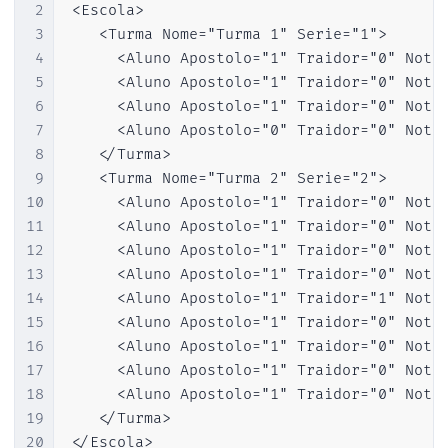
2
<Escola>

3
   <Turma Nome="Turma 1" Serie="1">

4
     <Aluno Apostolo="1" Traidor="0" Nota=
5
	 <Aluno Apostolo="1" Traidor="0" Nota="7.5">Marcos</Aluno>

6
	 <Aluno Apostolo="1" Traidor="0" Nota="8">Mateus</Aluno>

7
	 <Aluno Apostolo="0" Traidor="0" Nota="10">Paulo</Aluno>

8
   </Turma>

9
   <Turma Nome="Turma 2" Serie="2">

10
     <Aluno Apostolo="1" Traidor="0" Nota=
11
	 <Aluno Apostolo="1" Traidor="0" Nota="5.9">Simao</Aluno>

12
	 <Aluno Apostolo="1" Traidor="0" Nota="7.3">Pedro</Aluno>

13
	 <Aluno Apostolo="1" Traidor="0" Nota="7.1">Bartolomeu</Aluno>

14
	 <Aluno Apostolo="1" Traidor="1" Nota="0">Judas</Aluno>

15
	 <Aluno Apostolo="1" Traidor="0" Nota="6.4">Tiago</Aluno>

16
	 <Aluno Apostolo="1" Traidor="0" Nota="6.7">Felipe</Aluno>

17
	 <Aluno Apostolo="1" Traidor="0" Nota="6.3">Tome</Aluno>

18
	 <Aluno Apostolo="1" Traidor="0" Nota="6.5">Tadeu</Aluno>

19
   </Turma>

20
</Escola>