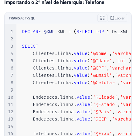
Importando o 2º nível de hierarquia: Telefone
TRANSACT-SQL
Copiar
1
DECLARE
@XML
 XML 
=
(
SELECT
TOP
1
 Ds_XML 
F
2
3
SELECT
4
    Clientes
.
linha
.
value
(
'@Nome'
,
'varchar
5
    Clientes
.
linha
.
value
(
'@Idade'
,
'int'
)
6
    Clientes
.
linha
.
value
(
'@CPF'
,
'varchar(
7
    Clientes
.
linha
.
value
(
'@Email'
,
'varcha
8
    Clientes
.
linha
.
value
(
'@Celular'
,
'varc
9
10
    Enderecos
.
linha
.
value
(
'@Cidade'
,
'varc
11
    Enderecos
.
linha
.
value
(
'@Estado'
,
'varc
12
    Enderecos
.
linha
.
value
(
'@Pais'
,
'varcha
13
    Enderecos
.
linha
.
value
(
'@CEP'
,
'varchar
14
15
    Telefones
.
linha
.
value
(
'@Fixo'
,
'varcha