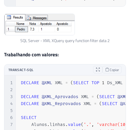
SQL Server - XML XQuery query function filter data 2
Trabalhando com valores:
TRANSACT-SQL
Copiar
1
DECLARE
@XML
 XML 
=
(
SELECT
TOP
1
 Ds_XML 
F
2
3
DECLARE
@XML_Aprovados
 XML 
=
(
SELECT
@XML
4
DECLARE
@XML_Reprovados
 XML 
=
(
SELECT
@XM
5
6
SELECT
7
    Alunos
.
linhas
.
value
(
'.'
,
'varchar(100