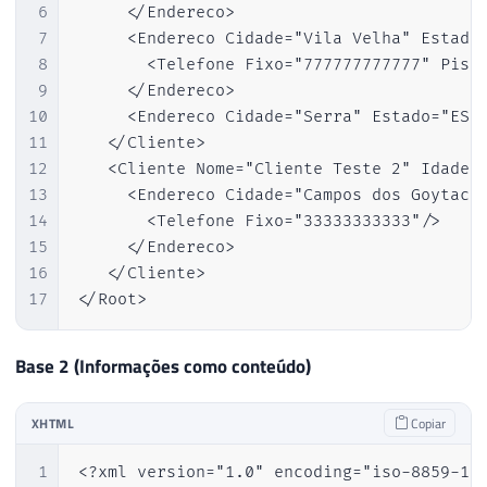
6
     </Endereco>

7
     <Endereco Cidade="Vila Velha" Estado=
8
       <Telefone Fixo="777777777777" Pisci
9
     </Endereco>

10
	 <Endereco Cidade="Serra" Estado="ES" Pais="Brasil" CEP="2970000" />

11
   </Cliente>

12
   <Cliente Nome="Cliente Teste 2" Idade="
13
     <Endereco Cidade="Campos dos Goytacaz
14
       <Telefone Fixo="33333333333"/>

15
     </Endereco>

16
   </Cliente>

17
</Root>
Base 2 (Informações como conteúdo)
XHTML
Copiar
1
<?xml version="1.0" encoding="iso-8859-1"?