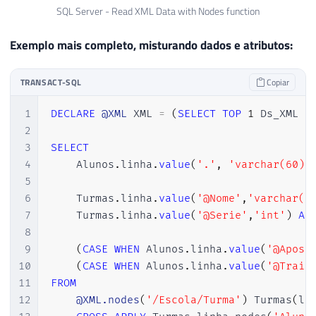
SQL Server - Read XML Data with Nodes function
Exemplo mais completo, misturando dados e atributos:
TRANSACT-SQL
Copiar
1
DECLARE
@XML
 XML 
=
(
SELECT
TOP
1
 Ds_XML 
F
2
3
SELECT
4
    Alunos
.
linha
.
value
(
'.'
,
'varchar(60)'
5
6
    Turmas
.
linha
.
value
(
'@Nome'
,
'varchar(1
7
    Turmas
.
linha
.
value
(
'@Serie'
,
'int'
)
AS
8
9
(
CASE
WHEN
 Alunos
.
linha
.
value
(
'@Apost
10
(
CASE
WHEN
 Alunos
.
linha
.
value
(
'@Traid
11
FROM
12
@XML.nodes
(
'/Escola/Turma'
)
 Turmas
(
li