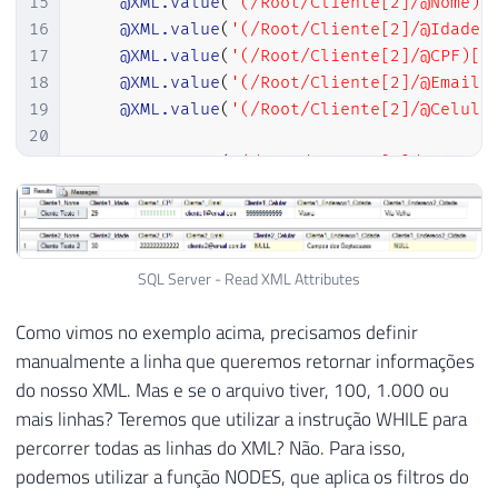
15
@XML.value
(
'(/Root/Cliente[2]/@Nome)[
16
@XML.value
(
'(/Root/Cliente[2]/@Idade)
17
@XML.value
(
'(/Root/Cliente[2]/@CPF)[1
18
@XML.value
(
'(/Root/Cliente[2]/@Email)
19
@XML.value
(
'(/Root/Cliente[2]/@Celula
20
21
@XML.value
(
'(/Root/Cliente[2]/Enderec
22
@XML.value
(
'(/Root/Cliente[2]/Enderec
SQL Server - Read XML Attributes
Como vimos no exemplo acima, precisamos definir
manualmente a linha que queremos retornar informações
do nosso XML. Mas e se o arquivo tiver, 100, 1.000 ou
mais linhas? Teremos que utilizar a instrução WHILE para
percorrer todas as linhas do XML? Não. Para isso,
podemos utilizar a função NODES, que aplica os filtros do