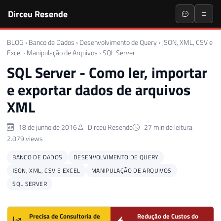
Dirceu Resende
BLOG
›
Banco de Dados
›
Desenvolvimento de Query
›
JSON, XML, CSV e
Excel
›
Manipulação de Arquivos
›
SQL Server
SQL Server - Como ler, importar
e exportar dados de arquivos
XML
18 de junho de 2016
Dirceu Resende
27 min de leitura
2.079 views
BANCO DE DADOS
DESENVOLVIMENTO DE QUERY
JSON, XML, CSV E EXCEL
MANIPULAÇÃO DE ARQUIVOS
SQL SERVER
Precisa de Consultoria de
Redução de Custos do