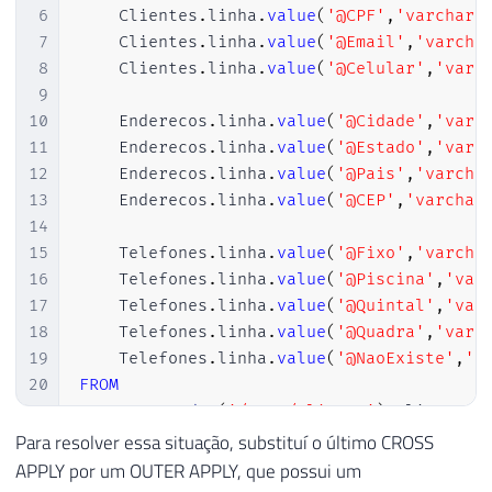
6
    Clientes
.
linha
.
value
(
'@CPF'
,
'varchar(
7
    Clientes
.
linha
.
value
(
'@Email'
,
'varcha
8
    Clientes
.
linha
.
value
(
'@Celular'
,
'varc
9
10
    Enderecos
.
linha
.
value
(
'@Cidade'
,
'varc
11
    Enderecos
.
linha
.
value
(
'@Estado'
,
'varc
12
    Enderecos
.
linha
.
value
(
'@Pais'
,
'varcha
13
    Enderecos
.
linha
.
value
(
'@CEP'
,
'varchar
14
15
    Telefones
.
linha
.
value
(
'@Fixo'
,
'varcha
16
    Telefones
.
linha
.
value
(
'@Piscina'
,
'var
17
    Telefones
.
linha
.
value
(
'@Quintal'
,
'var
18
    Telefones
.
linha
.
value
(
'@Quadra'
,
'varc
19
    Telefones
.
linha
.
value
(
'@NaoExiste'
,
'v
20
FROM
21
@XML.nodes
(
'/Root/Cliente'
)
 Clientes
(
22
CROSS
APPLY
 Clientes
.
linha
.
nodes
(
'End
Para resolver essa situação, substituí o último CROSS
23
OUTER
APPLY
 Enderecos
.
linha
.
nodes
(
'Te
APPLY por um OUTER APPLY, que possui um