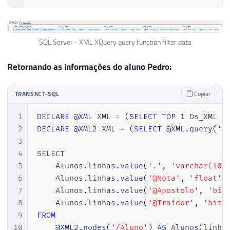
SQL Server - XML XQuery query function filter data
Retornando as informações do aluno Pedro:
TRANSACT-SQL
Copiar
1
DECLARE
@XML
 XML 
=
(
SELECT
TOP
1
 Ds_XML 
F
2
DECLARE
@XML2
 XML 
=
(
SELECT
@XML.query
(
'E
3
4
SELECT
5
    Alunos
.
linhas
.
value
(
'.'
,
'varchar(100
6
    Alunos
.
linhas
.
value
(
'@Nota'
,
'float'
)
7
    Alunos
.
linhas
.
value
(
'@Apostolo'
,
'bit
8
    Alunos
.
linhas
.
value
(
'@Traidor'
,
'bit'
9
FROM
10
@XML2.nodes
(
'/Aluno'
)
AS
 Alunos
(
linha