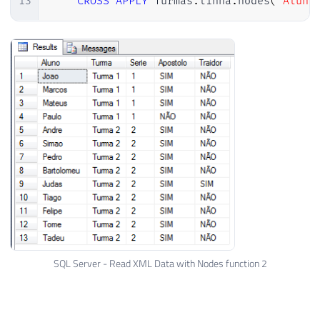
13
CROSS
APPLY
 Turmas
.
linha
.
nodes
(
'Aluno
SQL Server - Read XML Data with Nodes function 2