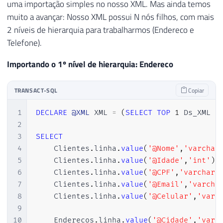
uma importação simples no nosso XML. Mas ainda temos
muito a avançar: Nosso XML possui N nós filhos, com mais
2 níveis de hierarquia para trabalharmos (Endereco e
Telefone).
Importando o 1º nível de hierarquia: Endereco
TRANSACT-SQL
Copiar
1
DECLARE
@XML
 XML 
=
(
SELECT
TOP
1
 Ds_XML 
F
2
3
SELECT
4
    Clientes
.
linha
.
value
(
'@Nome'
,
'varchar
5
    Clientes
.
linha
.
value
(
'@Idade'
,
'int'
)
6
    Clientes
.
linha
.
value
(
'@CPF'
,
'varchar(
7
    Clientes
.
linha
.
value
(
'@Email'
,
'varcha
8
    Clientes
.
linha
.
value
(
'@Celular'
,
'varc
9
10
    Enderecos
.
linha
.
value
(
'@Cidade'
,
'varc