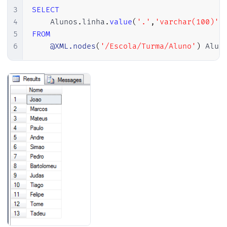
3
SELECT
4
    Alunos
.
linha
.
value
(
'.'
,
'varchar(100)'
)
5
FROM
6
@XML.nodes
(
'/Escola/Turma/Aluno'
)
 Alun