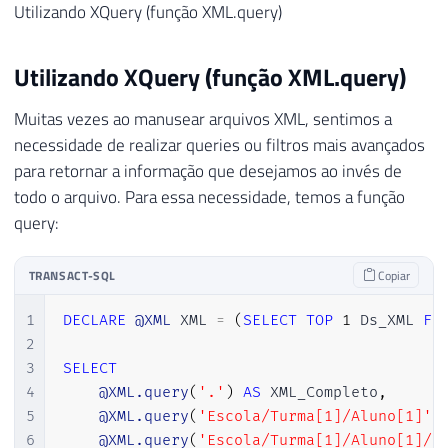
Utilizando XQuery (função XML.query)
Utilizando XQuery (função XML.query)
Muitas vezes ao manusear arquivos XML, sentimos a
necessidade de realizar queries ou filtros mais avançados
para retornar a informação que desejamos ao invés de
todo o arquivo. Para essa necessidade, temos a função
query:
TRANSACT-SQL
Copiar
1
DECLARE
@XML
 XML 
=
(
SELECT
TOP
1
 Ds_XML 
FR
2
3
SELECT
4
@XML.query
(
'.'
)
AS
 XML_Completo
,
5
@XML.query
(
'Escola/Turma[1]/Aluno[1]'
)
6
@XML.query
(
'Escola/Turma[1]/Aluno[1]/t