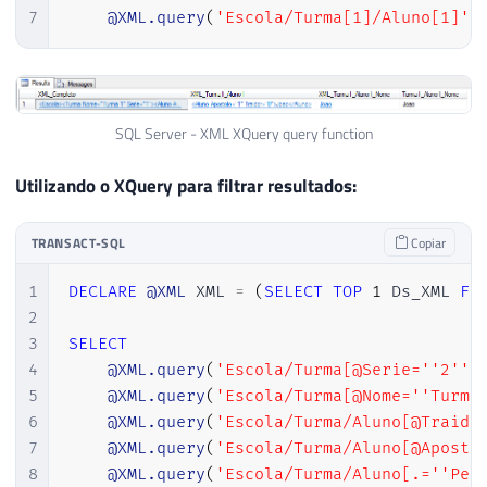
7
@XML.query
(
'Escola/Turma[1]/Aluno[1]'
)
SQL Server - XML XQuery query function
Utilizando o XQuery para filtrar resultados:
TRANSACT-SQL
Copiar
1
DECLARE
@XML
 XML 
=
(
SELECT
TOP
1
 Ds_XML 
FR
2
3
SELECT
4
@XML.query
(
'Escola/Turma[@Serie=''2'']
5
@XML.query
(
'Escola/Turma[@Nome=''Turma
6
@XML.query
(
'Escola/Turma/Aluno[@Traido
7
@XML.query
(
'Escola/Turma/Aluno[@Aposto
8
@XML.query
(
'Escola/Turma/Aluno[.=''Ped