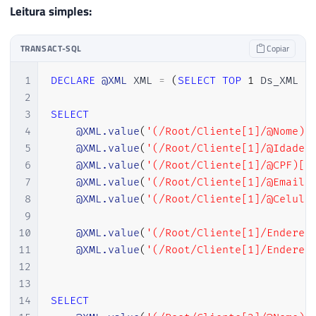
Leitura simples:
TRANSACT-SQL
Copiar
1
DECLARE
@XML
 XML 
=
(
SELECT
TOP
1
 Ds_XML 
F
2
3
SELECT
4
@XML.value
(
'(/Root/Cliente[1]/@Nome)[
5
@XML.value
(
'(/Root/Cliente[1]/@Idade)
6
@XML.value
(
'(/Root/Cliente[1]/@CPF)[1
7
@XML.value
(
'(/Root/Cliente[1]/@Email)
8
@XML.value
(
'(/Root/Cliente[1]/@Celula
9
10
@XML.value
(
'(/Root/Cliente[1]/Enderec
11
@XML.value
(
'(/Root/Cliente[1]/Enderec
12
13
14
SELECT