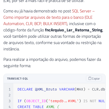
(C#), por ser a mais fácil e prática de se utilizar.
Como eu já havia demonstrado no post
SQL Server –
Como importar arquivos de texto para o banco (OLE
Automation, CLR, BCP, BULK INSERT)
, inclusive com o
código-fonte da função
fncArquivo_Ler_Retorna_String
,
você também pode utilizar outras formas de importação
de arquivos texto, conforme sua vontade ou restrição na
instância.
Para realizar a importação do arquivo, podemos fazer da
seguinte forma:
TRANSACT-SQL
Copiar
1
DECLARE
@XML_Bruto
VARCHAR
(
MAX
)
=
 CLR
.
dbo
2
3
IF
(
OBJECT_ID
(
'tempdb..#XML'
)
IS
NOT
NULL
4
CREATE
TABLE
#XML (