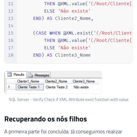
11
THEN
@XML.value
(
'(/Root/Cliente[2
12
ELSE
'Não existe'
13
END
)
AS
 Cliente2_Nome
,
14
15
(
CASE
WHEN
@XML.exist
(
'(/Root/Cliente
16
THEN
@XML.value
(
'(/Root/Cliente[3
17
ELSE
'Não existe'
18
END
)
AS
 Cliente3_Nome
SQL Server - Verify Check if XML Attribute exist function with value
Recuperando os nós filhos
A primeira parte foi concluída: Já conseguimos realizar