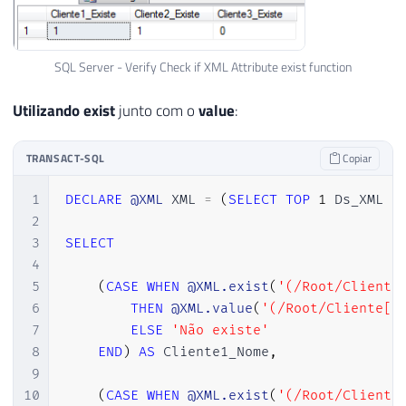
SQL Server - Verify Check if XML Attribute exist function
Utilizando
exist
junto com o
value
:
TRANSACT-SQL
Copiar
1
DECLARE
@XML
 XML 
=
(
SELECT
TOP
1
 Ds_XML 
F
2
3
SELECT
4
5
(
CASE
WHEN
@XML.exist
(
'(/Root/Cliente
6
THEN
@XML.value
(
'(/Root/Cliente[1
7
ELSE
'Não existe'
8
END
)
AS
 Cliente1_Nome
,
9
10
(
CASE
WHEN
@XML.exist
(
'(/Root/Cliente