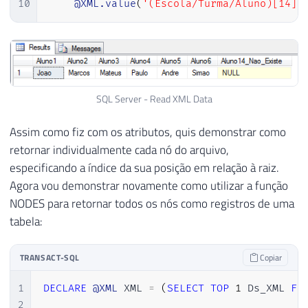
10
@XML.value
(
'(Escola/Turma/Aluno)[14]'
SQL Server - Read XML Data
Assim como fiz com os atributos, quis demonstrar como
retornar individualmente cada nó do arquivo,
especificando a índice da sua posição em relação à raiz.
Agora vou demonstrar novamente como utilizar a função
NODES para retornar todos os nós como registros de uma
tabela:
TRANSACT-SQL
Copiar
1
DECLARE
@XML
 XML 
=
(
SELECT
TOP
1
 Ds_XML 
FR
2