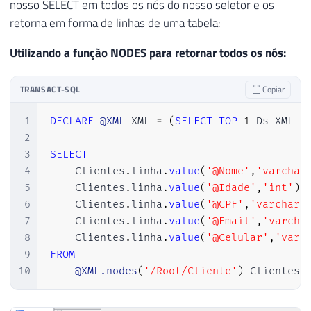
nosso SELECT em todos os nós do nosso seletor e os
retorna em forma de linhas de uma tabela:
Utilizando a função NODES para retornar todos os nós:
TRANSACT-SQL
Copiar
1
DECLARE
@XML
 XML 
=
(
SELECT
TOP
1
 Ds_XML 
F
2
3
SELECT
4
    Clientes
.
linha
.
value
(
'@Nome'
,
'varchar
5
    Clientes
.
linha
.
value
(
'@Idade'
,
'int'
)
6
    Clientes
.
linha
.
value
(
'@CPF'
,
'varchar(
7
    Clientes
.
linha
.
value
(
'@Email'
,
'varcha
8
    Clientes
.
linha
.
value
(
'@Celular'
,
'varc
9
FROM
10
@XML.nodes
(
'/Root/Cliente'
)
 Clientes
(