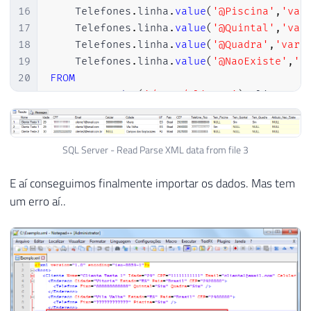
16
    Telefones
.
linha
.
value
(
'@Piscina'
,
'var
17
    Telefones
.
linha
.
value
(
'@Quintal'
,
'var
18
    Telefones
.
linha
.
value
(
'@Quadra'
,
'varc
19
    Telefones
.
linha
.
value
(
'@NaoExiste'
,
'v
20
FROM
21
@XML.nodes
(
'/Root/Cliente'
)
 Clientes
(
22
CROSS
APPLY
 Clientes
.
linha
.
nodes
(
'End
23
CROSS
APPLY
 Enderecos
.
linha
.
nodes
(
'Te
SQL Server - Read Parse XML data from file 3
E aí conseguimos finalmente importar os dados. Mas tem
um erro aí..