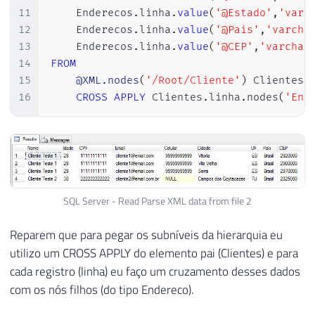
11
    Enderecos
.
linha
.
value
(
'@Estado'
,
'varc
12
    Enderecos
.
linha
.
value
(
'@Pais'
,
'varcha
13
    Enderecos
.
linha
.
value
(
'@CEP'
,
'varchar
14
FROM
15
@XML.nodes
(
'/Root/Cliente'
)
 Clientes
(
16
CROSS
APPLY
 Clientes
.
linha
.
nodes
(
'End
SQL Server - Read Parse XML data from file 2
Reparem que para pegar os subníveis da hierarquia eu
utilizo um CROSS APPLY do elemento pai (Clientes) e para
cada registro (linha) eu faço um cruzamento desses dados
com os nós filhos (do tipo Endereco).