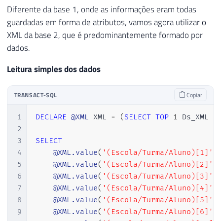
Diferente da base 1, onde as informações eram todas
guardadas em forma de atributos, vamos agora utilizar o
XML da base 2, que é predominantemente formado por
dados.
Leitura simples dos dados
TRANSACT-SQL
Copiar
1
DECLARE
@XML
 XML 
=
(
SELECT
TOP
1
 Ds_XML 
F
2
3
SELECT
4
@XML.value
(
'(Escola/Turma/Aluno)[1]'
,
5
@XML.value
(
'(Escola/Turma/Aluno)[2]'
,
6
@XML.value
(
'(Escola/Turma/Aluno)[3]'
,
7
@XML.value
(
'(Escola/Turma/Aluno)[4]'
,
8
@XML.value
(
'(Escola/Turma/Aluno)[5]'
,
9
@XML.value
(
'(Escola/Turma/Aluno)[6]'
,