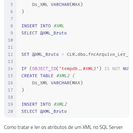
5
    Ds_XML 
VARCHAR
(
MAX
)
6
)
7
8
INSERT
INTO
#XML
9
SELECT
@XML_Bruto
10
11
12
SET
@XML_Bruto
=
 CLR
.
dbo
.
fncArquivo_Ler_R
13
14
IF
(
OBJECT_ID
(
'tempdb..#XML2'
)
IS
NOT
NUL
15
CREATE
TABLE
#XML2 (
16
    Ds_XML 
VARCHAR
(
MAX
)
17
)
18
19
INSERT
INTO
#XML2
20
SELECT
@XML_Bruto
Como tratar e ler os atributos de um XML no SQL Server