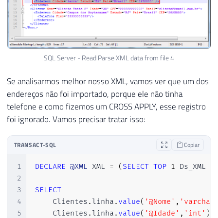
SQL Server - Read Parse XML data from file 4
Se analisarmos melhor nosso XML, vamos ver que um dos
endereços não foi importado, porque ele não tinha
telefone e como fizemos um CROSS APPLY, esse registro
foi ignorado. Vamos precisar tratar isso:
TRANSACT-SQL
Copiar
1
DECLARE
@XML
 XML 
=
(
SELECT
TOP
1
 Ds_XML 
F
2
3
SELECT
4
    Clientes
.
linha
.
value
(
'@Nome'
,
'varchar
5
    Clientes
.
linha
.
value
(
'@Idade'
,
'int'
)