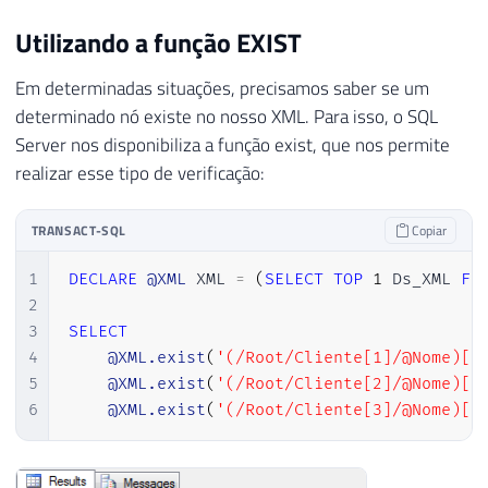
Utilizando a função EXIST
Em determinadas situações, precisamos saber se um
determinado nó existe no nosso XML. Para isso, o SQL
Server nos disponibiliza a função exist, que nos permite
realizar esse tipo de verificação:
TRANSACT-SQL
Copiar
1
DECLARE
@XML
 XML 
=
(
SELECT
TOP
1
 Ds_XML 
FR
2
3
SELECT
4
@XML.exist
(
'(/Root/Cliente[1]/@Nome)[1
5
@XML.exist
(
'(/Root/Cliente[2]/@Nome)[1
6
@XML.exist
(
'(/Root/Cliente[3]/@Nome)[1