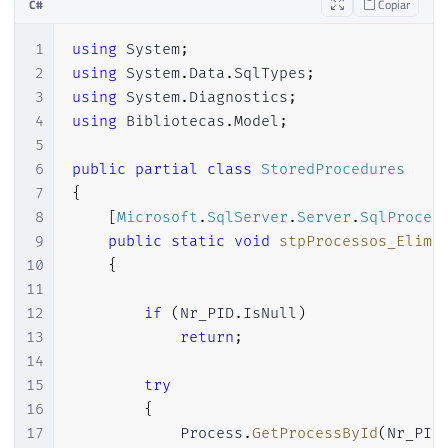
C#
Copiar
47
                Arguments 
=
"/S \""
+
 Ds
48
                UseShellExecute 
=
false
,
1
using
System
;
49
                RedirectStandardOutput 
=
2
using
System
.
Data
.
SqlTypes
;
50
                RedirectStandardError 
=
3
using
System
.
Diagnostics
;
51
                StandardOutputEncoding 
=
4
using
Bibliotecas
.
Model
;
52
                CreateNoWindow 
=
true
//
5
53
}
6
public
partial
class
StoredProcedures
54
}
;
7
{
55
8
[
Microsoft
.
SqlServer
.
Server
.
SqlProced
56
        scriptProc
.
Start
(
)
;
9
public
static
void
stpProcessos_Elimi
57
10
{
58
11
59
var
 output 
=
 scriptProc
.
Standard
12
if
(
Nr_PID
.
IsNull
)
60
13
return
;
61
var
 linhas 
=
 output
.
Split
(
'\n'
)
;
14
62
var
 Qt_Linhas 
=
(
linhas
.
Length 
-
15
try
63
var
 ProcessPropertiesCollection 
16
{
64
17
            Process
.
GetProcessById
(
Nr_PID