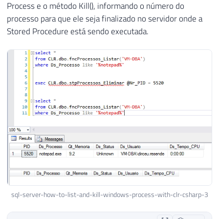
Process e o método Kill(), informando o número do
28
            Ds_Usuario 
=
 usuario
;
29
            Ds_Tempo_CPU 
=
 cpu
;
processo para que ele seja finalizado no servidor onde a
30
Stored Procedure está sendo executada.
31
}
32
}
33
34
35
[
Microsoft
.
SqlServer
.
Server
.
SqlFunct
36
        FillRowMethodName 
=
"ListarProce
37
        TableDefinition 
=
"PID nvarchar(
38
)
]
39
public
static
IEnumerable
fncProcess
40
{
41
42
var
 scriptProc 
=
new
Process
43
{
44
            StartInfo 
=
sql-server-how-to-list-and-kill-windows-process-with-clr-csharp-3
45
{
46
                FileName 
=
@"tasklist"
,