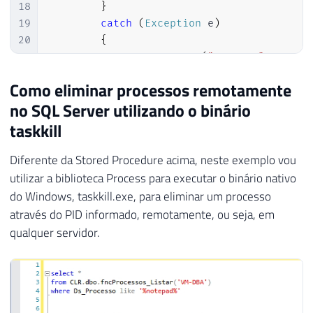
65
for
(
var
 i 
=
1
;
 i 
<
 Qt_Linhas
;
 i
18
}
66
{
19
catch
(
Exception
 e
)
67
20
{
68
var
 linha 
=
 linhas
[
i
]
;
21
            Retorno
.
Erro
(
"Erro : "
+
 e
.
Me
69
22
}
Como eliminar processos remotamente
70
if
(
linha
.
Trim
(
)
.
Length 
<=
0
23
71
no SQL Server utilizando o binário
24
}
72
var
 registro 
=
 linha
.
Replace
25
taskkill
73
if
(
registro
.
Length 
<=
4
)
co
26
}
74
Diferente da Stored Procedure acima, neste exemplo vou
75
utilizar a biblioteca Process para executar o binário nativo
76
if
(
registro
.
Length 
>
7
)
do Windows, taskkill.exe, para eliminar um processo
77
{
através do PID informado, remotamente, ou seja, em
78
qualquer servidor.
79
                ProcessPropertiesCollect
80
                    registro
[
1
]
,
81
                    registro
[
0
]
,
82
                    Math
.
Round
(
double
.
Pa
83
                    registro
[
5
]
,