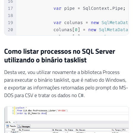
16
17
var
 pipe 
=
 SqlContext
.
Pipe
;
18
19
var
 colunas 
=
new
SqlMetaData
20
            colunas
[
0
]
=
new
SqlMetaData
(
21
            colunas
[
1
]
=
new
SqlMetaData
(
22
            colunas
[
2
]
=
new
SqlMetaData
(
Como listar processos no SQL Server
23
            colunas
[
3
]
=
new
SqlMetaData
(
utilizando o binário tasklist
24
            colunas
[
4
]
=
new
SqlMetaData
(
25
            colunas
[
5
]
=
new
SqlMetaData
(
Desta vez, vou utilizar novamente a biblioteca Process
26
            colunas
[
6
]
=
new
SqlMetaData
(
para executar o binário tasklist, que é nativo do Windows,
27
            colunas
[
7
]
=
new
SqlMetaData
(
e exportar as informações retornadas pelo prompt do MS-
28
            colunas
[
8
]
=
new
SqlMetaData
(
29
            colunas
[
9
]
=
new
SqlMetaData
(
DOS para CSV e tratar os dados no C#.
30
            colunas
[
10
]
=
new
SqlMetaData
31
            colunas
[
11
]
=
new
SqlMetaData
32
            colunas
[
12
]
=
new
SqlMetaData
33
34
var
 linhaSQL 
=
new
SqlDataRec