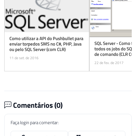
Como utilizar a API do Pushbullet para
SQL Server - Como fa
enviar torpedos SMS no C#, PHP, Java
todos os jobs do SQL 
ou pelo SQL Server (com CLR)
de comando (CLR C# 
11 de set. de 2016
22 de fev. de 2017
Comentários (
0
)
Faça login para comentar: