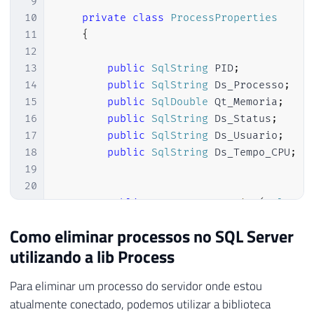
9
54
                linhaSQL
.
SetSqlDouble
(
12
,
10
private
class
ProcessProperties
55
11
{
56
                pipe
.
SendResultsRow
(
linha
12
57
}
13
public
SqlString
 PID
;
58
14
public
SqlString
 Ds_Processo
;
59
            pipe
.
SendResultsEnd
(
)
;
15
public
SqlDouble
 Qt_Memoria
;
60
16
public
SqlString
 Ds_Status
;
61
}
17
public
SqlString
 Ds_Usuario
;
62
catch
(
Exception
 e
)
18
public
SqlString
 Ds_Tempo_CPU
;
63
{
19
64
            Retorno
.
Erro
(
"Erro : "
+
 e
.
Me
20
65
}
21
public
ProcessProperties
(
SqlStri
66
}
22
{
Como eliminar processos no SQL Server
67
}
23
utilizando a lib Process
24
            PID 
=
 pid
;
25
            Ds_Processo 
=
 processo
;
Para eliminar um processo do servidor onde estou
26
            Qt_Memoria 
=
 memoria
;
atualmente conectado, podemos utilizar a biblioteca
27
            Ds_Status 
=
 status
;