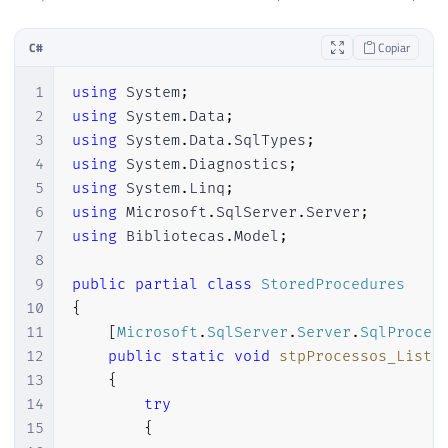
C#
Copiar
1
using
System
;
2
using
System
.
Data
;
3
using
System
.
Data
.
SqlTypes
;
4
using
System
.
Diagnostics
;
5
using
System
.
Linq
;
6
using
Microsoft
.
SqlServer
.
Server
;
7
using
Bibliotecas
.
Model
;
8
9
public
partial
class
StoredProcedures
10
{
11
[
Microsoft
.
SqlServer
.
Server
.
SqlProced
12
public
static
void
stpProcessos_Lista
13
{
14
try
15
{