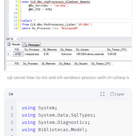
84
                    registro
[
6
]
,
85
                    registro
[
7
]
86
)
)
;
87
88
}
89
else
90
{
91
92
                ProcessPropertiesCollect
93
                    registro
[
1
]
,
94
                    registro
[
0
]
,
sql-server-how-to-list-and-kill-windows-process-with-clr-csharp-4
95
                    Math
.
Round
(
double
.
Pa
96
""
,
C#
Copiar
97
                    registro
[
5
]
,
98
                    registro
[
6
]
1
using
System
;
99
)
)
;
2
using
System
.
Data
.
SqlTypes
;
100
3
using
System
.
Diagnostics
;
101
}
4
using
Bibliotecas
.
Model
;
102