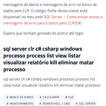
121
}
24
}
mensagens de alerta e mensagens de erro no banco de
122
25
}
)
dados pelo CLR. O código-fonte dessa classe está
123
}
26
{
disponível no meu post
SQL Server – Como enviar avisos e
27
                scriptProc
.
Start
(
)
;
mensagens de erro para o banco pelo CLR (C#)
.
28
                scriptProc
.
WaitForExit
(
10
29
}
Espero que tenham gostado do post e até logo!
30
31
}
sql server clr c# csharp windows
32
catch
(
Exception
 e
)
processo process list view listar
33
{
34
            Retorno
.
Erro
(
"Erro : "
+
 e
.
Me
visualizar relatório kill eliminar matar
35
}
processo
36
37
}
sql server clr c# csharp windows processo process list
38
view listar visualizar relatório kill eliminar matar processo
39
}
BANCO DE DADOS
C# (CSHARP)
CLR
MONITORAMENTO
POWERSHELL / CMD
SQL SERVER