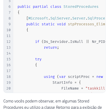
5
103
}
6
public
partial
class
StoredProcedures
104
7
{
105
return
 ProcessPropertiesCollecti
8
[
Microsoft
.
SqlServer
.
Server
.
SqlProced
106
9
public
static
void
stpProcessos_Elimi
107
}
10
{
108
11
109
protected
static
void
ListarProcesso
12
if
(
Ds_Servidor
.
IsNull 
||
 Nr_PID
.
110
{
13
return
;
111
14
112
var
 ProcessProperties 
=
(
Process
15
try
113
16
{
114
        pid 
=
 ProcessProperties
.
PID
;
17
115
        processo 
=
 ProcessProperties
.
Ds_
18
using
(
var
 scriptProc 
=
new
P
116
        memoria 
=
 ProcessProperties
.
Qt_M
19
                StartInfo 
=
{
117
        status 
=
 ProcessProperties
.
Ds_St
20
                    FileName 
=
"taskkill.
118
        usuario 
=
 ProcessProperties
.
Ds_U
21
                    Arguments 
=
"/S "
+
 D
119
        cpu 
=
 ProcessProperties
.
Ds_Tempo
22
                    UseShellExecute 
=
fal
Como vocês podem observar, em algumas Stored
120
23
                    CreateNoWindow 
=
true
Procedures eu utilizo a classe Retorno para a exibição de