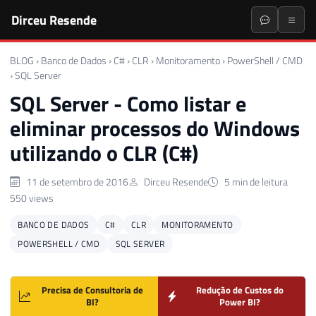
Dirceu Resende
BLOG
›
Banco de Dados
›
C#
›
CLR
›
Monitoramento
›
PowerShell / CMD
›
SQL Server
SQL Server - Como listar e
eliminar processos do Windows
utilizando o CLR (C#)
11 de setembro de 2016
Dirceu Resende
5 min de leitura
550 views
BANCO DE DADOS
C#
CLR
MONITORAMENTO
POWERSHELL / CMD
SQL SERVER
Precisa de Consultoria de
Redução de Custos do
BI?
Power BI?