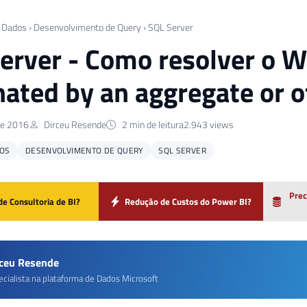
 Dados
›
Desenvolvimento de Query
›
SQL Server
erver - Como resolver o Wa
nated by an aggregate or 
de 2016
Dirceu Resende
2 min de leitura
2.943 views
OS
DESENVOLVIMENTO DE QUERY
SQL SERVER
Prec
de Consultoria de BI?
Redução de Custos do Power BI?
rceu Resende
ecialista na plataforma de Dados Microsoft