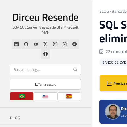
BLOG
›
Banco de
Dirceu Resende
SQL S
DBA SQL Server, Analista de BI e Microsoft
MVP
elimi
22 de maio 
BANCO DE DAD
Precisa 
Tema escuro
Di
Esp
BLOG