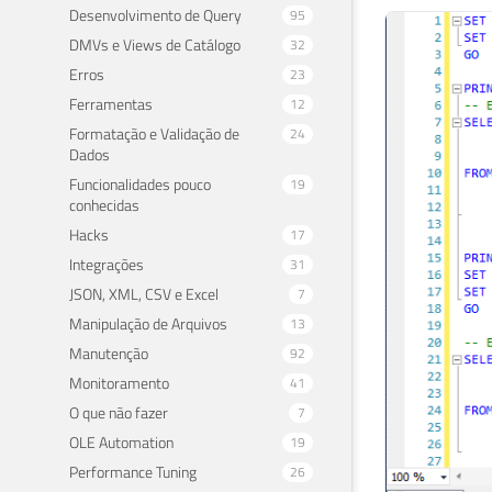
Desenvolvimento de Query
95
DMVs e Views de Catálogo
32
Erros
23
Ferramentas
12
Formatação e Validação de
24
Dados
Funcionalidades pouco
19
conhecidas
Hacks
17
Integrações
31
JSON, XML, CSV e Excel
7
Manipulação de Arquivos
13
Manutenção
92
Monitoramento
41
O que não fazer
7
OLE Automation
19
Performance Tuning
26