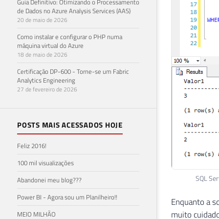
Guia Definitivo: Otimizando o Processamento
de Dados no Azure Analysis Services (AAS)
20 de maio de 2026
Como instalar e configurar o PHP numa
máquina virtual do Azure
18 de maio de 2026
Certificação DP-600 - Torne-se um Fabric
Analytics Engineering
27 de fevereiro de 2026
POSTS MAIS ACESSADOS HOJE
Feliz 2016!
100 mil visualizações
SQL Serv
Abandonei meu blog???
Power BI - Agora sou um Planilheiro!!
Enquanto a so
muito cuidado
MEIO MILHÃO