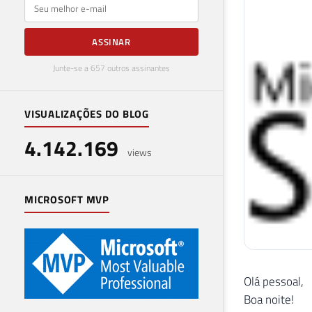
E-mail
ASSINAR
Junte-se a 657 outros assinantes
VISUALIZAÇÕES DO BLOG
4.142.169
views
MICROSOFT MVP
Olá pessoal,
Boa noite!