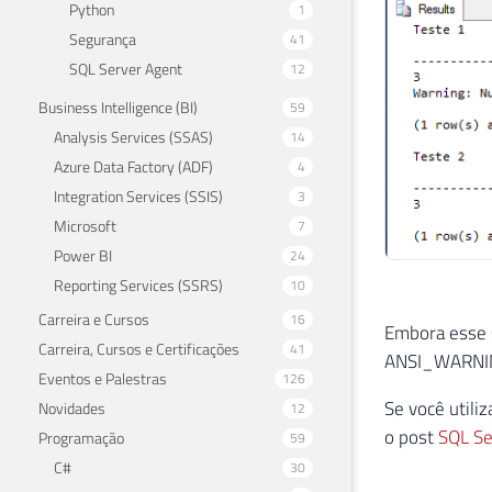
Python
1
Segurança
41
SQL Server Agent
12
Business Intelligence (BI)
59
Analysis Services (SSAS)
14
Azure Data Factory (ADF)
4
Integration Services (SSIS)
3
Microsoft
7
Power BI
24
Reporting Services (SSRS)
10
Carreira e Cursos
16
Embora esse 
Carreira, Cursos e Certificações
41
ANSI_WARNI
Eventos e Palestras
126
Se você utili
Novidades
12
o post
SQL Se
Programação
59
C#
30