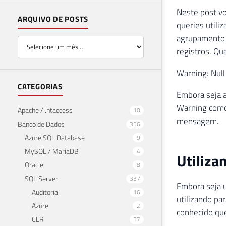
Neste post v
ARQUIVO DE POSTS
queries utili
agrupamento 
registros. Q
Warning: Null
CATEGORIAS
Embora seja a
Warning como
Apache / .htaccess
10
mensagem.
Banco de Dados
356
Azure SQL Database
9
MySQL / MariaDB
4
Utiliz
Oracle
8
SQL Server
337
Embora seja u
Auditoria
16
utilizando pa
Azure
2
conhecido que
CLR
57