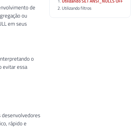
Utilizando SET ANSI_NULLS OFF
envolvimento de
Utilizando filtros
agregação ou
ULL em seus
interpretando o
 evitar essa
os desenvolvedores
ico, rápido e