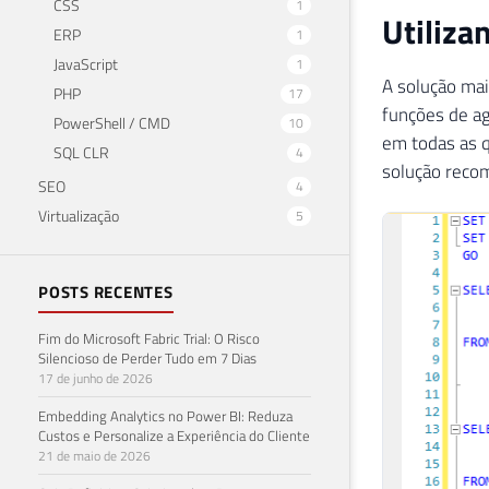
CSS
1
Utilizan
ERP
1
JavaScript
1
A solução mais
PHP
17
funções de ag
PowerShell / CMD
10
em todas as 
SQL CLR
4
solução reco
SEO
4
Virtualização
5
POSTS RECENTES
Fim do Microsoft Fabric Trial: O Risco
Silencioso de Perder Tudo em 7 Dias
17 de junho de 2026
Embedding Analytics no Power BI: Reduza
Custos e Personalize a Experiência do Cliente
21 de maio de 2026