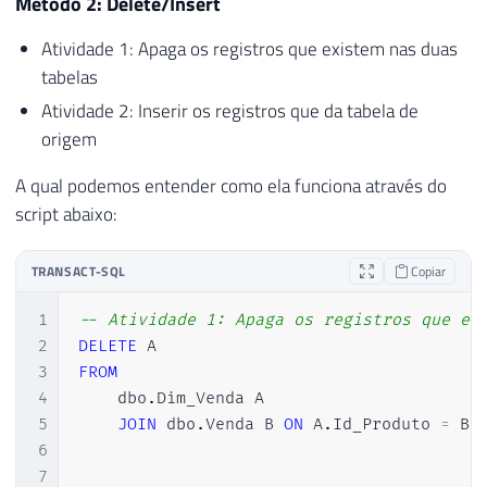
Método 2: Delete/Insert
Atividade 1: Apaga os registros que existem nas duas
tabelas
Atividade 2: Inserir os registros que da tabela de
origem
A qual podemos entender como ela funciona através do
script abaixo:
TRANSACT-SQL
Copiar
1
-- Atividade 1: Apaga os registros que ex
2
DELETE
3
FROM
4
    dbo
.
Dim_Venda A

5
JOIN
 dbo
.
Venda B 
ON
 A
.
Id_Produto 
=
 B
.
6
7