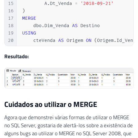
15
        A
.
Dt_Venda 
=
'2018-09-21'
16
)
17
MERGE
18
    dbo
.
Dim_Venda 
AS
19
USING
20
    cteVenda 
AS
 Origem 
ON
(
Origem
.
Id_Vend
21
22
-- Registro existe nas 2 tabelas
Resultado:
23
WHEN
MATCHED
THEN
24
UPDATE
SET
25
        Destino
.
Dt_Venda 
=
 Origem
.
Dt_Vend
26
        Destino
.
Id_Produto 
=
 Origem
.
Id_Pr
27
        Destino
.
Quantidade 
=
 Origem
.
Quant
28
        Destino
.
Valor 
=
 Origem
.
Valor

Cuidados ao utilizar o MERGE
29
30
-- Registro não existe na origem, apenas 
Agora que demonstrei várias formas de utilizar o MERGE
31
WHEN
NOT
MATCHED
BY
 SOURCE 
THEN
no SQL Server, gostaria de alertá-los sobre a existência de
32
DELETE
alguns bugs ao utilizar o MERGE no SQL Server 2008, que
33