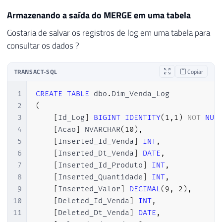
31
    Inserted
.
Id_Produto
,
Armazenando a saída do MERGE em uma tabela
32
    Inserted
.
Quantidade
,
33
    Inserted
.
Valor
;
Gostaria de salvar os registros de log em uma tabela para
consultar os dados ?
TRANSACT-SQL
Copiar
1
CREATE
TABLE
 dbo
.
2
(
3
[
Id_Log
]
BIGINT
IDENTITY
(
1
,
1
)
NOT
NUL
4
[
Acao
]
 NVARCHAR
(
10
)
,
5
[
Inserted_Id_Venda
]
INT
,
6
[
Inserted_Dt_Venda
]
DATE
,
7
[
Inserted_Id_Produto
]
INT
,
8
[
Inserted_Quantidade
]
INT
,
9
[
Inserted_Valor
]
DECIMAL
(
9
,
2
)
,
10
[
Deleted_Id_Venda
]
INT
,
11
[
Deleted_Dt_Venda
]
DATE
,