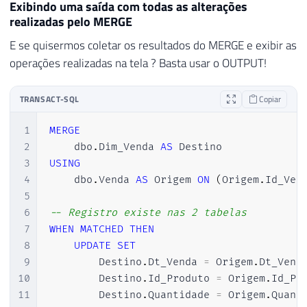
Exibindo uma saída com todas as alterações
realizadas pelo MERGE
E se quisermos coletar os resultados do MERGE e exibir as
operações realizadas na tela ? Basta usar o OUTPUT!
TRANSACT-SQL
Copiar
1
MERGE
2
    dbo
.
Dim_Venda 
AS
3
USING
4
    dbo
.
Venda 
AS
 Origem 
ON
(
Origem
.
Id_Ven
5
6
-- Registro existe nas 2 tabelas
7
WHEN
MATCHED
THEN
8
UPDATE
SET
9
        Destino
.
Dt_Venda 
=
 Origem
.
Dt_Vend
10
        Destino
.
Id_Produto 
=
 Origem
.
Id_Pr
11
        Destino
.
Quantidade 
=
 Origem
.
Quant