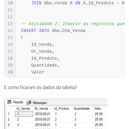
10
JOIN
 dbo
.
Venda B 
ON
 A
.
Id_Produto 
=
 B
.
11
12
13
-- Atividade 2: Inserir os registros que 
14
INSERT
INTO
 dbo
.
15
(
16
    Id_Venda
,
17
    Dt_Venda
,
18
    Id_Produto
,
19
    Quantidade
,
20
21
)
22
SELECT
E como ficaram os dados da tabela?
23
    A
.
Id_Venda
,
24
    A
.
Dt_Venda
,
25
    A
.
Id_Produto
,
26
    A
.
Quantidade
,
27
    A
.
28
FROM