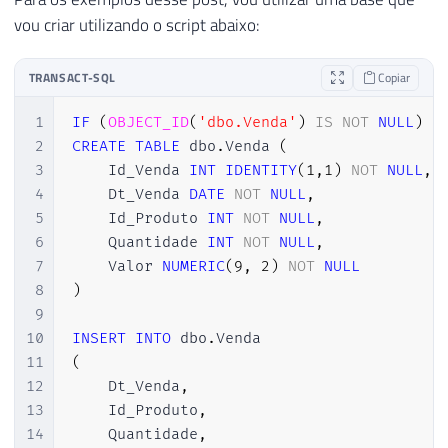
vou criar utilizando o script abaixo:
TRANSACT-SQL
Copiar
1
IF
(
OBJECT_ID
(
'dbo.Venda'
)
IS
NOT
NULL
)
D
2
CREATE
TABLE
 dbo
.
Venda 
(
3
    Id_Venda 
INT
IDENTITY
(
1
,
1
)
NOT
NULL
,
4
    Dt_Venda 
DATE
NOT
NULL
,
5
    Id_Produto 
INT
NOT
NULL
,
6
    Quantidade 
INT
NOT
NULL
,
7
    Valor 
NUMERIC
(
9
,
2
)
NOT
NULL
8
)
9
10
INSERT
INTO
 dbo
.
11
(
12
    Dt_Venda
,
13
    Id_Produto
,
14
    Quantidade
,