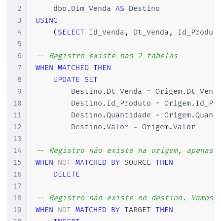
31
-- Registro não existe na origem, apenas 
2
    dbo
.
Dim_Venda 
AS
32
WHEN
NOT
MATCHED
BY
 SOURCE 
THEN
3
USING
33
DELETE
4
(
SELECT
 Id_Venda
,
 Dt_Venda
,
 Id_Produt
34
5
35
-- Registro não existe no destino. Vamos 
6
-- Registro existe nas 2 tabelas
36
WHEN
NOT
MATCHED
BY
 TARGET 
THEN
7
WHEN
MATCHED
THEN
37
INSERT
8
UPDATE
SET
38
VALUES
(
Origem
.
Id_Venda
,
 Origem
.
Dt_Ven
9
        Destino
.
Dt_Venda 
=
 Origem
.
Dt_Vend
39
10
        Destino
.
Id_Produto 
=
 Origem
.
Id_Pr
40
OUTPUT
11
        Destino
.
Quantidade 
=
 Origem
.
Quant
41
    $
action
,
12
        Destino
.
Valor 
=
 Origem
.
Valor

42
    Inserted
.
*
,
13
43
    Deleted
.
*
14
-- Registro não existe na origem, apenas 
44
INTO
 dbo
.
Dim_Venda_Log
;
15
WHEN
NOT
MATCHED
BY
 SOURCE 
THEN
45
16
DELETE
46
17
47
SELECT
*
FROM
 dbo
.
Dim_Venda_Log
18
-- Registro não existe no destino. Vamos 
19
WHEN
NOT
MATCHED
BY
 TARGET 
THEN