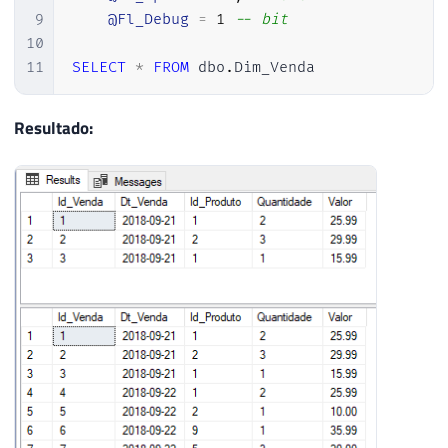
9
@Fl_Debug
=
1
-- bit
10
11
SELECT
*
FROM
 dbo
.
Dim_Venda
Resultado: