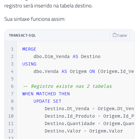
registro será inserido na tabela destino.
Sua sintaxe funciona assim:
TRANSACT-SQL
Copiar
1
MERGE
2
    dbo
.
Dim_Venda 
AS
3
USING
4
    dbo
.
Venda 
AS
 Origem 
ON
(
Origem
.
Id_Ven
5
6
-- Registro existe nas 2 tabelas
7
WHEN
MATCHED
THEN
8
UPDATE
SET
9
        Destino
.
Dt_Venda 
=
 Origem
.
Dt_Vend
10
        Destino
.
Id_Produto 
=
 Origem
.
Id_Pr
11
        Destino
.
Quantidade 
=
 Origem
.
Quant
12
        Destino
.
Valor 
=
 Origem
.
Valor

13