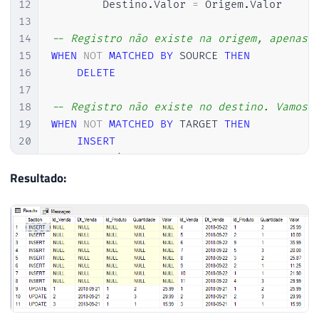
12
        Destino
.
Valor 
=
 Origem
.
Valor

13
14
-- Registro não existe na origem, apenas 
15
WHEN
NOT
MATCHED
BY
 SOURCE 
THEN
16
DELETE
17
18
-- Registro não existe no destino. Vamos 
19
WHEN
NOT
MATCHED
BY
 TARGET 
THEN
20
INSERT
21
VALUES
(
Origem
.
Id_Venda
,
 Origem
.
Dt_Ven
22
Resultado:
23
OUTPUT
 $
action
,
24
    Deleted
.
Id_Venda
,
25
    Deleted
.
Dt_Venda
,
26
    Deleted
.
Id_Produto
,
27
    Deleted
.
Quantidade
,
28
    Deleted
.
Valor
,
29
    Inserted
.
Id_Venda
,
30
    Inserted
.
Dt_Venda
,