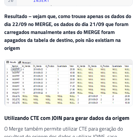
20
INSERT
21
VALUES
(
Origem
.
Id_Venda
,
 Origem
.
Dt_Ven
22
Resultado – vejam que, como trouxe apenas os dados do
23
OUTPUT
dia 22/09 no MERGE, os dados do dia 21/09 que foram
24
    $
action
,
carregados manualmente antes do MERGE foram
25
    Inserted
.
*
,
apagados da tabela de destino, pois não existiam na
26
    Deleted
.
*
;
origem
Utilizando CTE com JOIN para gerar dados da origem
O Merge também permite utilizar CTE para geração do
resultset de origem dos dados e utilizar JOINS, caso