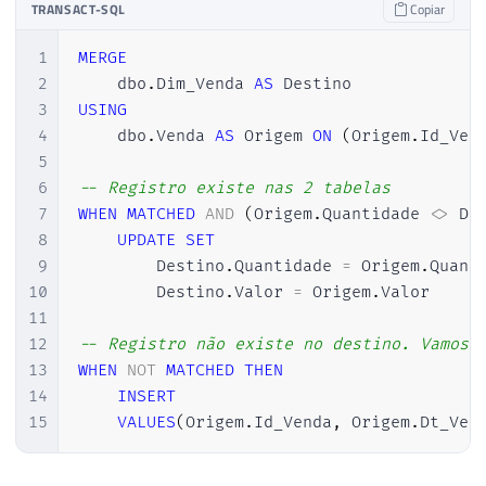
TRANSACT-SQL
Copiar
1
MERGE
2
    dbo
.
Dim_Venda 
AS
3
USING
4
    dbo
.
Venda 
AS
 Origem 
ON
(
Origem
.
Id_Ven
5
6
-- Registro existe nas 2 tabelas
7
WHEN
MATCHED
AND
(
Origem
.
Quantidade 
<>
 De
8
UPDATE
SET
9
        Destino
.
Quantidade 
=
 Origem
.
Quant
10
        Destino
.
Valor 
=
 Origem
.
Valor

11
12
-- Registro não existe no destino. Vamos 
13
WHEN
NOT
MATCHED
THEN
14
INSERT
15
VALUES
(
Origem
.
Id_Venda
,
 Origem
.
Dt_Ven