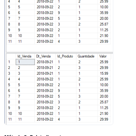
29
    dbo
.
Venda A

30
LEFT
JOIN
 dbo
.
Dim_Venda B 
ON
 A
.
Id_Ven
31
WHERE
32
    B
.
Id_Venda 
IS
NULL
33
34
35
SELECT
*
FROM
 dbo
.
36
SELECT
*
FROM
 dbo
.
Venda