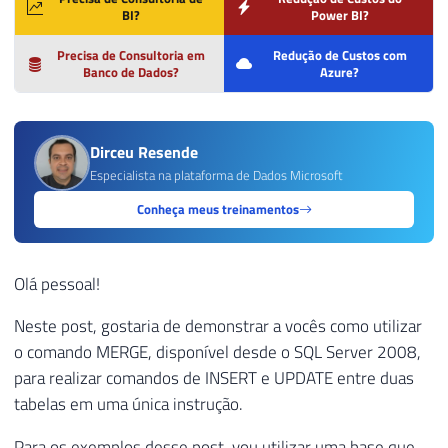
BI?
Power BI?
Precisa de Consultoria em
Redução de Custos com
Banco de Dados?
Azure?
Dirceu Resende
Especialista na plataforma de Dados Microsoft
Conheça meus treinamentos
Olá pessoal!
Neste post, gostaria de demonstrar a vocês como utilizar
o comando MERGE, disponível desde o SQL Server 2008,
para realizar comandos de INSERT e UPDATE entre duas
tabelas em uma única instrução.
Para os exemplos desse post, vou utilizar uma base que