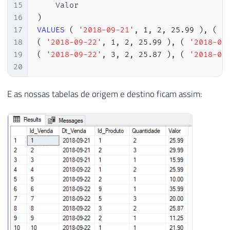
15
16
)
17
VALUES
(
'2018-09-21'
,
1
,
2
,
25.99
)
,
(
'
18
(
'2018-09-22'
,
1
,
2
,
25.99
)
,
(
'2018-09
19
(
'2018-09-22'
,
3
,
2
,
25.87
)
,
(
'2018-09
20
21
22
IF
(
OBJECT_ID
(
'dbo.Dim_Venda'
)
IS
NOT
NUL
E as nossas tabelas de origem e destino ficam assim:
23
CREATE
TABLE
 dbo
.
Dim_Venda 
(
24
    Id_Venda 
INT
NOT
NULL
,
25
    Dt_Venda 
DATE
NOT
NULL
,
26
    Id_Produto 
INT
NOT
NULL
,
27
    Quantidade 
INT
NOT
NULL
,
28
    Valor 
NUMERIC
(
9
,
2
)
NOT
NULL
29
)
30
31
INSERT
INTO
 dbo
.
32
(
33
    Id_Venda
,