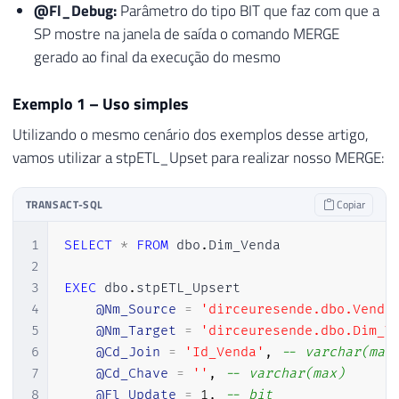
@Fl_Debug:
Parâmetro do tipo BIT que faz com que a
SP mostre na janela de saída o comando MERGE
gerado ao final da execução do mesmo
Exemplo 1 – Uso simples
Utilizando o mesmo cenário dos exemplos desse artigo,
vamos utilizar a stpETL_Upset para realizar nosso MERGE:
TRANSACT-SQL
Copiar
1
SELECT
*
FROM
 dbo
.
Dim_Venda

2
3
EXEC
 dbo
.
stpETL_Upsert

4
@Nm_Source
=
'dirceuresende.dbo.Venda
5
@Nm_Target
=
'dirceuresende.dbo.Dim_V
6
@Cd_Join
=
'Id_Venda'
,
-- varchar(max
7
@Cd_Chave
=
''
,
-- varchar(max)
8
@Fl_Update
=
1
,
-- bit