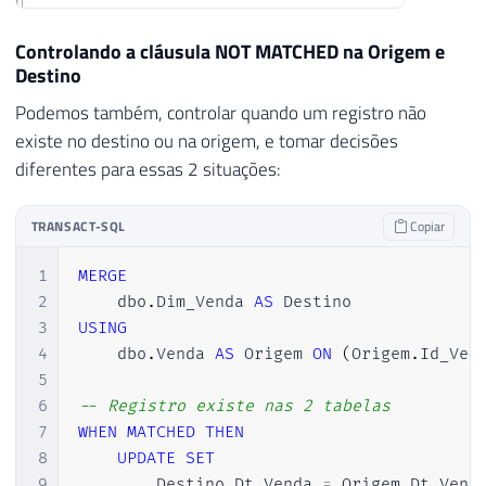
Controlando a cláusula NOT MATCHED na Origem e
Destino
Podemos também, controlar quando um registro não
existe no destino ou na origem, e tomar decisões
diferentes para essas 2 situações:
TRANSACT-SQL
Copiar
1
MERGE
2
    dbo
.
Dim_Venda 
AS
3
USING
4
    dbo
.
Venda 
AS
 Origem 
ON
(
Origem
.
Id_Ven
5
6
-- Registro existe nas 2 tabelas
7
WHEN
MATCHED
THEN
8
UPDATE
SET
9
        Destino
.
Dt_Venda 
=
 Origem
.
Dt_Vend