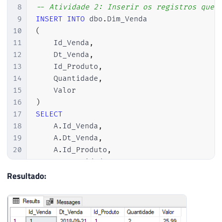
8
-- Atividade 2: Inserir os registros que 
9
INSERT
INTO
 dbo
.
10
(
11
    Id_Venda
,
12
    Dt_Venda
,
13
    Id_Produto
,
14
    Quantidade
,
15
16
)
17
SELECT
18
    A
.
Id_Venda
,
19
    A
.
Dt_Venda
,
20
    A
.
Id_Produto
,
21
    A
.
Quantidade
,
22
    A
.
Resultado:
23
FROM
24
    dbo
.
Venda A

25
LEFT
JOIN
 dbo
.
Dim_Venda B 
ON
 A
.
Id_Ven
26
WHERE