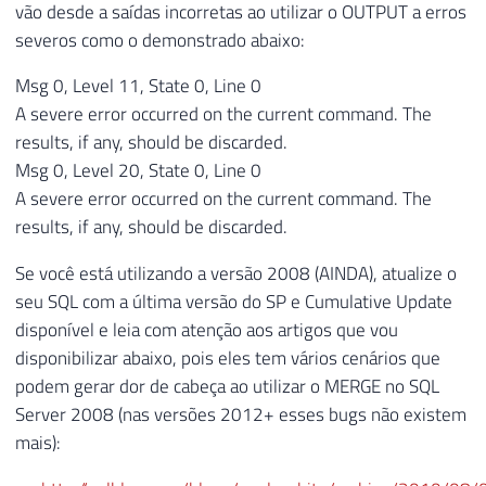
vão desde a saídas incorretas ao utilizar o OUTPUT a erros
34
-- Registro não existe no destino. Vamos 
severos como o demonstrado abaixo:
35
WHEN
NOT
MATCHED
BY
 TARGET 
THEN
36
INSERT
Msg 0, Level 11, State 0, Line 0
37
VALUES
(
Origem
.
Id_Venda
,
 Origem
.
Dt_Ven
A severe error occurred on the current command. The
38
results, if any, should be discarded.
39
OUTPUT
Msg 0, Level 20, State 0, Line 0
40
    $
action
,
A severe error occurred on the current command. The
41
    Inserted
.
*
,
results, if any, should be discarded.
42
    Deleted
.
*
;
Se você está utilizando a versão 2008 (AINDA), atualize o
seu SQL com a última versão do SP e Cumulative Update
disponível e leia com atenção aos artigos que vou
disponibilizar abaixo, pois eles tem vários cenários que
podem gerar dor de cabeça ao utilizar o MERGE no SQL
Server 2008 (nas versões 2012+ esses bugs não existem
mais):