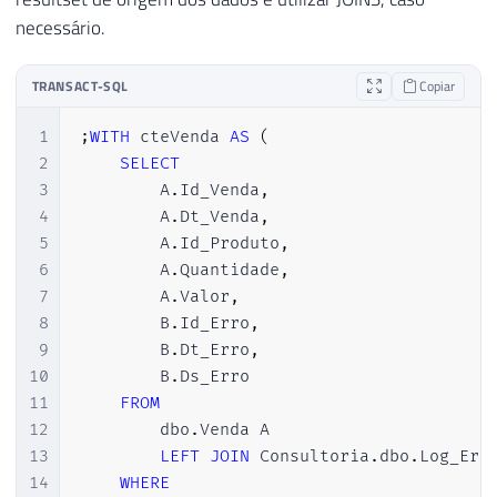
necessário.
TRANSACT-SQL
Copiar
1
;
WITH
 cteVenda 
AS
(
2
SELECT
3
        A
.
Id_Venda
,
4
        A
.
Dt_Venda
,
5
        A
.
Id_Produto
,
6
        A
.
Quantidade
,
7
        A
.
Valor
,
8
        B
.
Id_Erro
,
9
        B
.
Dt_Erro
,
10
        B
.
Ds_Erro

11
FROM
12
        dbo
.
Venda A

13
LEFT
JOIN
 Consultoria
.
dbo
.
Log_Err
14
WHERE