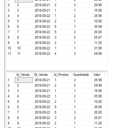
27
    B
.
Id_Venda 
IS
NULL
28
29
30
SELECT
*
FROM
 dbo
.
31
SELECT
*
FROM
 dbo
.
Venda