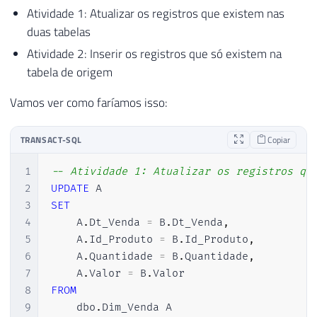
Atividade 1: Atualizar os registros que existem nas
duas tabelas
Atividade 2: Inserir os registros que só existem na
tabela de origem
Vamos ver como faríamos isso:
TRANSACT-SQL
Copiar
1
-- Atividade 1: Atualizar os registros qu
2
UPDATE
3
SET
4
    A
.
Dt_Venda 
=
 B
.
Dt_Venda
,
5
    A
.
Id_Produto 
=
 B
.
Id_Produto
,
6
    A
.
Quantidade 
=
 B
.
Quantidade
,
7
    A
.
Valor 
=
 B
.
8
FROM
9
    dbo
.
Dim_Venda A
