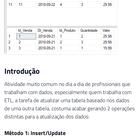
34
    Dt_Venda
,
35
    Id_Produto
,
36
    Quantidade
,
37
38
)
39
SELECT
40
    Id_Venda
,
41
    Dt_Venda
,
42
    Id_Produto
,
Introdução
43
    Quantidade
,
44
Atividade muito comum no dia a dia de profissionais que
45
FROM
trabalham com dados, especialmente quem trabalha com
46
    dbo
.
ETL, a tarefa de atualizar uma tabela baseado nos dados
47
WHERE
de uma outra tabela, costuma acabar gerando 2 operações
48
    Dt_Venda 
=
'2018-09-21'
distintas para a atualização dos dados:
Método 1: Insert/Update