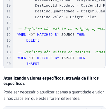
10
        Destino
.
Id_Produto 
=
 Origem
.
Id_Pr
11
        Destino
.
Quantidade 
=
 Origem
.
Quant
12
        Destino
.
Valor 
=
 Origem
.
Valor

13
14
-- Registro não existe na origem, apenas 
15
WHEN
NOT
MATCHED
BY
 SOURCE 
THEN
16
DELETE
17
18
-- Registro não existe no destino. Vamos 
19
WHEN
NOT
MATCHED
BY
 TARGET 
THEN
20
INSERT
21
VALUES
(
Origem
.
Id_Venda
,
 Origem
.
Dt_Ven
Atualizando valores específicos, através de filtros
específicos
Pode ser necessário atualizar apenas a quantidade e valor,
e nos casos em que estes forem diferentes: