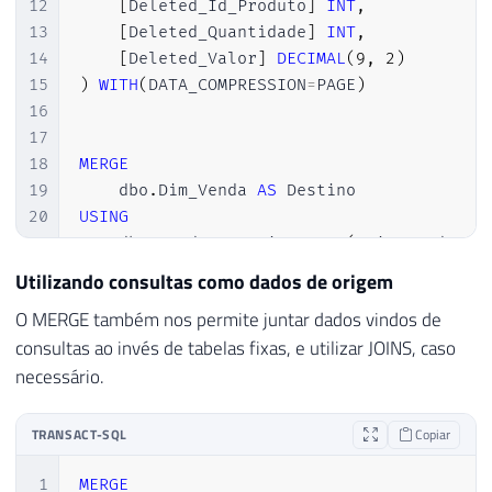
12
[
Deleted_Id_Produto
]
INT
,
13
[
Deleted_Quantidade
]
INT
,
14
[
Deleted_Valor
]
DECIMAL
(
9
,
2
)
15
)
WITH
(
DATA_COMPRESSION
=
PAGE
)
16
17
18
MERGE
19
    dbo
.
Dim_Venda 
AS
20
USING
21
    dbo
.
Venda 
AS
 Origem 
ON
(
Origem
.
Id_Ven
22
Utilizando consultas como dados de origem
23
-- Registro existe nas 2 tabelas
O MERGE também nos permite juntar dados vindos de
24
WHEN
MATCHED
THEN
consultas ao invés de tabelas fixas, e utilizar JOINS, caso
25
UPDATE
SET
necessário.
26
        Destino
.
Dt_Venda 
=
 Origem
.
Dt_Vend
27
        Destino
.
Id_Produto 
=
 Origem
.
Id_Pr
28
        Destino
.
Quantidade 
=
 Origem
.
Quant
TRANSACT-SQL
Copiar
29
        Destino
.
Valor 
=
 Origem
.
Valor

30
1
MERGE