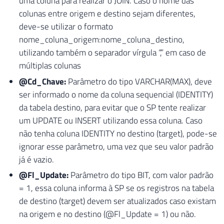
uma coluna para realizar o JOIN. Caso o nome das
colunas entre origem e destino sejam diferentes,
deve-se utilizar o formato
nome_coluna_origem:nome_coluna_destino,
utilizando também o separador vírgula “,” em caso de
múltiplas colunas
@Cd_Chave:
Parâmetro do tipo VARCHAR(MAX), deve
ser informado o nome da coluna sequencial (IDENTITY)
da tabela destino, para evitar que o SP tente realizar
um UPDATE ou INSERT utilizando essa coluna. Caso
não tenha coluna IDENTITY no destino (target), pode-se
ignorar esse parâmetro, uma vez que seu valor padrão
já é vazio.
@Fl_Update:
Parâmetro do tipo BIT, com valor padrão
= 1, essa coluna informa à SP se os registros na tabela
de destino (target) devem ser atualizados caso existam
na origem e no destino (@Fl_Update = 1) ou não.