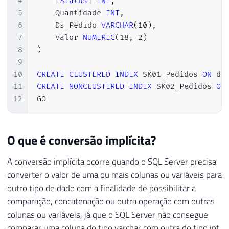
4
[
Status
]
INT
,
5
    Quantidade 
INT
,
6
    Ds_Pedido 
VARCHAR
(
10
)
,
7
    Valor 
NUMERIC
(
18
,
2
)
8
)
9
10
CREATE
CLUSTERED
INDEX
 SK01_Pedidos 
ON
 db
11
CREATE
NONCLUSTERED
INDEX
 SK02_Pedidos 
ON
12
GO
O que é conversão implícita?
A conversão implícita ocorre quando o SQL Server precisa
converter o valor de uma ou mais colunas ou variáveis para
outro tipo de dado com a finalidade de possibilitar a
comparação, concatenação ou outra operação com outras
colunas ou variáveis, já que o SQL Server não consegue
comparar uma coluna do tipo varchar com outra do tipo int,