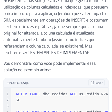
R: Existem várias soluções, mas uma que gosto muito é a
utilização de colunas calculadas e indexadas, que possuem
baixo impacto para a aplicação (embora possa ter impacto
SIM, especialmente em operações de INSERT) e costumam
ser bem eficazes e práticas, já que sempre que a coluna
original for alterada, a coluna calculada é atualizada
automaticamente também (assim como índices que
referenciam a coluna calculada, se existirem). Mas
lembrem-se: TESTEM ANTES DE IMPLEMENTAR!
Vou demonstrar como você pode implementar essa
solução no exemplo acima:
TRANSACT-SQL
Copiar
1
ALTER
TABLE
 dbo
.
Pedidos 
ADD
 Ds_Pedido_NVAR
2
GO

3