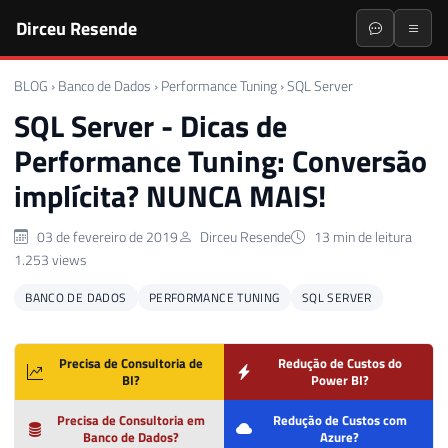
Dirceu Resende
BLOG
›
Banco de Dados
›
Performance Tuning
›
SQL Server
SQL Server - Dicas de
Performance Tuning: Conversão
implícita? NUNCA MAIS!
03 de fevereiro de 2019
Dirceu Resende
13 min de leitura
1.253 views
BANCO DE DADOS
PERFORMANCE TUNING
SQL SERVER
Precisa de Consultoria de
Redução de Custos do
BI?
Power BI?
Precisa de Consultoria em
Redução de Custos com
Banco de Dados?
Azure?