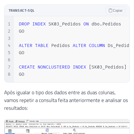
TRANSACT-SQL
Copiar
1
DROP
INDEX
 SK03_Pedidos 
ON
 dbo
.
Pedidos

2
GO

3
4
ALTER
TABLE
 Pedidos 
ALTER
COLUMN
 Ds_Pedido
5
GO

6
7
CREATE
NONCLUSTERED
INDEX
[
SK03_Pedidos
]
O
8
GO
Após igualar o tipo dos dados entre as duas colunas,
vamos repetir a consulta feita anteriormente e analisar os
resultados: