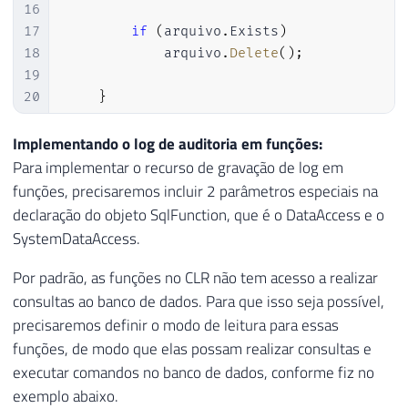
16
50
                    nomeServidor 
=
 partes
17
if
(
arquivo
.
Exists
)
51
}
18
            arquivo
.
Delete
(
)
;
52
}
19
53
20
}
54
21
55
// Recupera o objeto que foi util
22
}
;
Implementando o log de auditoria em funções:
56
var
 objeto 
=
 stackTrace
.
GetFrame
(
Para implementar o recurso de gravação de log em
57
var
 servidorAtual 
=
 nomeServidor
;
funções, precisaremos incluir 2 parâmetros especiais na
58
var
 stringConexao 
=
"data source=
59
declaração do objeto SqlFunction, que é o DataAccess e o
60
SystemDataAccess.
61
// Agora utiliza o usuário do CLR
Por padrão, as funções no CLR não tem acesso a realizar
62
using
(
var
 conexao 
=
new
SqlConne
63
{
consultas ao banco de dados. Para que isso seja possível,
64
precisaremos definir o modo de leitura para essas
65
            conexao
.
Open
(
)
;
funções, de modo que elas possam realizar consultas e
66
executar comandos no banco de dados, conforme fiz no
67
using
(
var
 comando 
=
new
SqlC
exemplo abaixo.
68
{