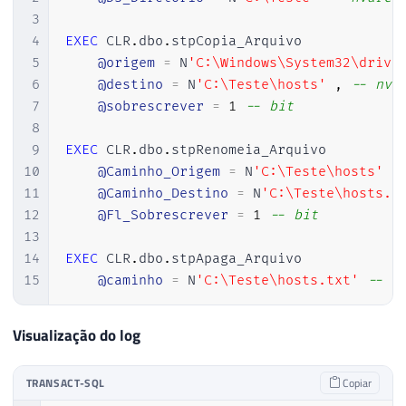
3
4
EXEC
 CLR
.
dbo
.
stpCopia_Arquivo

5
@origem
=
 N
'C:\Windows\System32\drive
6
@destino
=
 N
'C:\Teste\hosts'
,
-- nva
7
@sobrescrever
=
1
-- bit
8
9
EXEC
 CLR
.
dbo
.
stpRenomeia_Arquivo

10
@Caminho_Origem
=
 N
'C:\Teste\hosts'
,
11
@Caminho_Destino
=
 N
'C:\Teste\hosts.t
12
@Fl_Sobrescrever
=
1
-- bit
13
14
EXEC
 CLR
.
dbo
.
stpApaga_Arquivo

15
@caminho
=
 N
'C:\Teste\hosts.txt'
-- n
Visualização do log
TRANSACT-SQL
Copiar