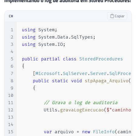
Implementando o log de auditoria em Stored Procedures:
31
                    dr
.
Read
(
)
;
32
C#
Copiar
33
                    nomeServidor 
=
 dr
[
"in
34
1
using
System
;
35
                    dadosUsuarios
.
SetValu
2
using
System
.
Data
.
SqlTypes
;
36
                    dadosUsuarios
.
SetValu
3
using
System
.
IO
;
37
                    dadosUsuarios
.
SetValu
4
38
                    dadosUsuarios
.
SetValu
5
public
partial
class
StoredProcedures
39
6
{
40
}
7
[
Microsoft
.
SqlServer
.
Server
.
SqlProced
41
8
public
static
void
stpApaga_Arquivo
(
S
42
}
9
{
43
10
44
11
// Grava o log de auditoria
45
var
 partes 
=
 nomeServidor
.
Spl
12
        Utils
.
gravaLogExecucao
(
$"caminho:
46
13
47
if
(
partes
.
Length 
>
1
)
14
48
{
15
var
 arquivo 
=
new
FileInfo
(
caminh
49
if
(
string
.
Equals
(
partes
[