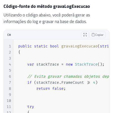
Código-fonte do método gravaLogExecucao
Utilizando o código abaixo, você poderá gerar as
informações do log e gravar na base de dados.
C#
Copiar
1
public
static
bool
gravaLogExecucao
(
strin
2
{
3
4
var
 stackTrace 
=
new
StackTrace
(
)
;
5
6
// Evita gravar chamadas objetos depe
7
if
(
stackTrace
.
FrameCount 
>=
4
)
8
return
false
;
9
10
11
try
12
{