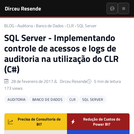
Dirceu Resende
BLOG
›
Auditoria
›
Banco de Dados
›
CLR
›
SQL Server
SQL Server - Implementando
controle de acessos e logs de
auditoria na utilização do CLR
(C#)
28 de fevereiro de 2017
Dirceu Resende
5 min de leitura
173 views
AUDITORIA
BANCO DE DADOS
CLR
SQL SERVER
Precisa de Consultoria de
Redução de Custos do
BI?
Power BI?