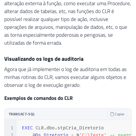
alteração externa à função, como executar uma Procedure,
alterar dados de tabelas, etc, nas funções do CLR é
possível realizar qualquer tipo de ação, inclusive
operações de arquivos, manipulação de dados, etc, o que
as torna especialmente poderosas e perigosas, se
utilizadas de forma errada.
Visualizando os logs de auditoria
Agora que já implementei o log de auditoria em todas as
minhas rotinas do CLR, vamos executar alguns objetos e
observar o log de execução gerado.
Exemplos de comandos do CLR
TRANSACT-SQL
Copiar
1
EXEC
 CLR
.
dbo
.
stpCria_Diretorio

2
@Ds_Diretorio
=
 N
'C:\Teste'
-- nvarch