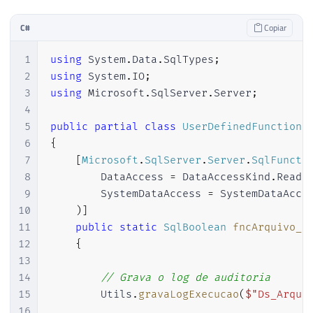
69
C#
Copiar
70
                comando
.
Parameters
.
Add
(
ne
71
                comando
.
Parameters
.
Add
(
ne
1
using
System
.
Data
.
SqlTypes
;
72
                comando
.
Parameters
.
Add
(
ne
2
using
System
.
IO
;
73
                comando
.
Parameters
.
Add
(
ne
3
using
Microsoft
.
SqlServer
.
Server
;
74
                comando
.
Parameters
.
Add
(
ne
4
75
5
public
partial
class
UserDefinedFunctions
76
                comando
.
ExecuteNonQuery
(
)
6
{
77
7
[
Microsoft
.
SqlServer
.
Server
.
SqlFuncti
78
return
true
;
8
        DataAccess 
=
 DataAccessKind
.
Read
,
79
}
9
        SystemDataAccess 
=
 SystemDataAcce
80
}
10
)
]
81
11
public
static
SqlBoolean
fncArquivo_E
82
}
12
{
83
catch
(
Exception
 e
)
13
84
{
14
// Grava o log de auditoria
85
return
false
;
15
        Utils
.
gravaLogExecucao
(
$"Ds_Arqui
86
}
16