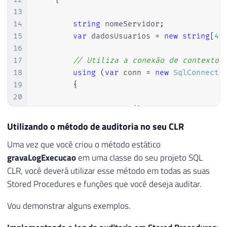
13
14
string
 nomeServidor
;
15
var
 dadosUsuarios 
=
new
string
[
4
]
16
17
// Utiliza a conexão de contexto 
18
using
(
var
 conn 
=
new
SqlConnecti
19
{
20
21
            conn
.
Open
(
)
;
22
Utilizando o método de auditoria no seu CLR
23
using
(
var
 cmd 
=
 conn
.
CreateC
Uma vez que você criou o método estático
24
{
gravaLogExecucao
em uma classe do seu projeto SQL
25
CLR, você deverá utilizar esse método em todas as suas
26
                cmd
.
CommandText 
=
"SELECT
27
Stored Procedures e funções que você deseja auditar.
28
using
(
var
 dr 
=
 cmd
.
Execu
Vou demonstrar alguns exemplos.
29
{
30