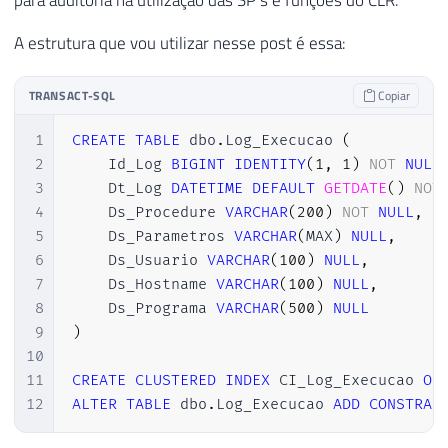
para auditoria na utilização das SP’s e funções do CLR.
A estrutura que vou utilizar nesse post é essa:
TRANSACT-SQL
Copiar
1
CREATE
TABLE
 dbo
.
Log_Execucao 
(
2
    Id_Log 
BIGINT
IDENTITY
(
1
,
1
)
NOT
NULL
3
    Dt_Log 
DATETIME
DEFAULT
GETDATE
(
)
NOT
4
    Ds_Procedure 
VARCHAR
(
200
)
NOT
NULL
,
5
    Ds_Parametros 
VARCHAR
(
MAX
)
NULL
,
6
    Ds_Usuario 
VARCHAR
(
100
)
NULL
,
7
    Ds_Hostname 
VARCHAR
(
100
)
NULL
,
8
    Ds_Programa 
VARCHAR
(
500
)
NULL
9
)
10
11
CREATE
CLUSTERED
INDEX
 CI_Log_Execucao 
ON
12
ALTER
TABLE
 dbo
.
Log_Execucao 
ADD
CONSTRAI