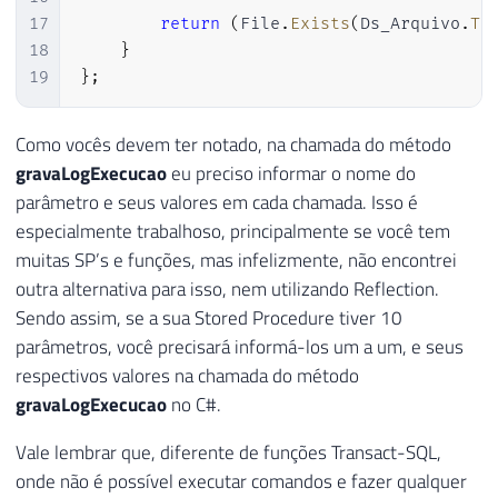
87
17
return
(
File
.
Exists
(
Ds_Arquivo
.
To
88
}
18
}
19
}
;
Como vocês devem ter notado, na chamada do método
gravaLogExecucao
eu preciso informar o nome do
parâmetro e seus valores em cada chamada. Isso é
especialmente trabalhoso, principalmente se você tem
muitas SP’s e funções, mas infelizmente, não encontrei
outra alternativa para isso, nem utilizando Reflection.
Sendo assim, se a sua Stored Procedure tiver 10
parâmetros, você precisará informá-los um a um, e seus
respectivos valores na chamada do método
gravaLogExecucao
no C#.
Vale lembrar que, diferente de funções Transact-SQL,
onde não é possível executar comandos e fazer qualquer