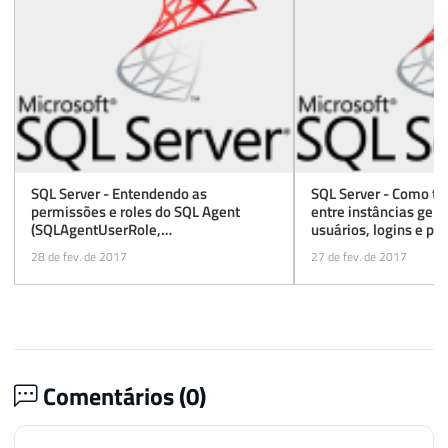
SQL Server - Entendendo as
SQL Server - Como tra
permissões e roles do SQL Agent
entre instâncias ger
(SQLAgentUserRole,
usuários, logins e p
SQLAgentReaderRole e
28 de fev. de 2017
27 de fev. de 2017
SQLAgentOperatorRole)
Comentários (
0
)