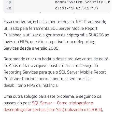
19
                name="System.Security.Cryp
20
                class="SHA256CSP"/>      

21
        </cryptoNameMapping>          

22
    </cryptographySettings>

Essa configuração basicamente força o .NET Framework,
23
</mscorlib>
utilizado pela ferramenta SQL Server Mobile Report
Publisher, a utilizar o algoritmo de criptografia SHA256 ao
invés do FIPS, que é incompatível com o Reporting
Services desde a versão 2005.
Recomendo criar um backup desse arquivo antes de editá-
lo. Após editar o arquivo, basta reiniciar o serviço do
Reporting Services para que o SQL Server Mobile Report
Publisher funcione normalmente, e sem precisar
desabilitar o FIPS da instância.
Uma outra solução para este problema, é seguindo os
passos do post
SQL Server – Como criptografar e
descriptografar senhas (com Salt) utilizando o CLR (C#)
,