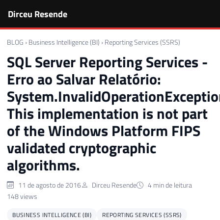
Dirceu Resende
BLOG
›
Business Intelligence (BI)
›
Reporting Services (SSRS)
SQL Server Reporting Services -
Erro ao Salvar Relatório:
System.InvalidOperationExceptio
This implementation is not part
of the Windows Platform FIPS
validated cryptographic
algorithms.
11 de agosto de 2016
Dirceu Resende
4 min de leitura
148 views
BUSINESS INTELLIGENCE (BI)
REPORTING SERVICES (SSRS)