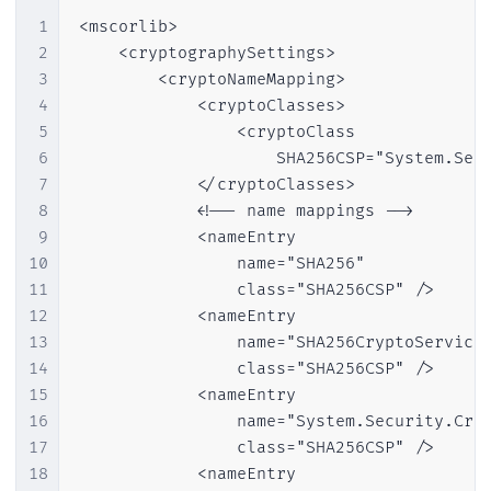
1
<mscorlib>

2
    <cryptographySettings>

3
        <cryptoNameMapping>   

4
            <cryptoClasses>

5
                <cryptoClass

6
                    SHA256CSP="System.Secu
7
            </cryptoClasses>            

8
            <!-- name mappings -->        
9
            <nameEntry

10
                name="SHA256"

11
                class="SHA256CSP" />

12
            <nameEntry

13
                name="SHA256CryptoServiceP
14
                class="SHA256CSP" />

15
            <nameEntry

16
                name="System.Security.Cryp
17
                class="SHA256CSP" /> 

18
            <nameEntry
