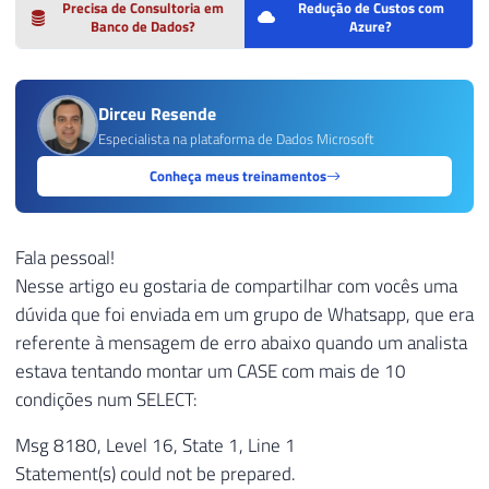
Precisa de Consultoria em
Redução de Custos com
Banco de Dados?
Azure?
Dirceu Resende
Especialista na plataforma de Dados Microsoft
Conheça meus treinamentos
Fala pessoal!
Nesse artigo eu gostaria de compartilhar com vocês uma
dúvida que foi enviada em um grupo de Whatsapp, que era
referente à mensagem de erro abaixo quando um analista
estava tentando montar um CASE com mais de 10
condições num SELECT:
Msg 8180, Level 16, State 1, Line 1
Statement(s) could not be prepared.