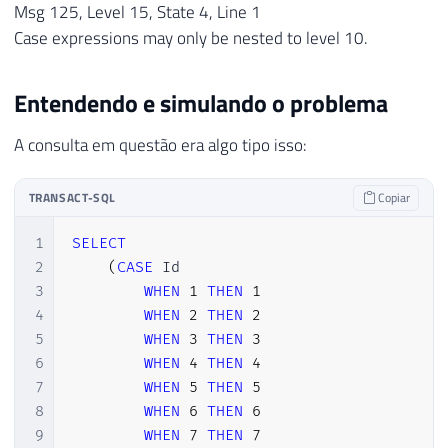
Msg 125, Level 15, State 4, Line 1
Case expressions may only be nested to level 10.
Entendendo e simulando o problema
A consulta em questão era algo tipo isso:
TRANSACT-SQL
Copiar
1
SELECT
2
(
CASE
 Id

3
WHEN
1
THEN
1
4
WHEN
2
THEN
2
5
WHEN
3
THEN
3
6
WHEN
4
THEN
4
7
WHEN
5
THEN
5
8
WHEN
6
THEN
6
9
WHEN
7
THEN
7