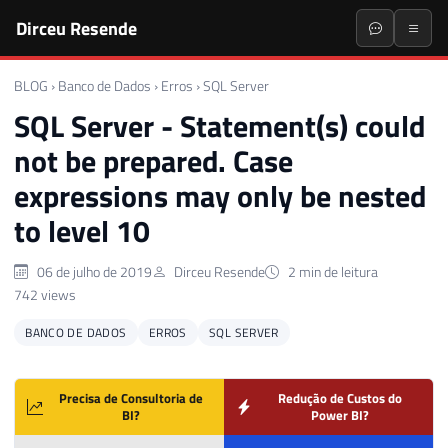
Dirceu Resende
BLOG
›
Banco de Dados
›
Erros
›
SQL Server
SQL Server - Statement(s) could
not be prepared. Case
expressions may only be nested
to level 10
06 de julho de 2019
Dirceu Resende
2 min de leitura
742 views
BANCO DE DADOS
ERROS
SQL SERVER
Precisa de Consultoria de
Redução de Custos do
BI?
Power BI?