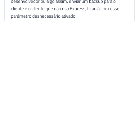
desenvolvedor ou algo assim, enviar um backup para o
cliente e o cliente que não usa Express, ficar lá com esse
parâmetro desnecessário ativado.
Responder
hericaselim
23 de mar. de 2017 09:44
Opa! Excelente post Dirceu! Tive um problema essa semana
num ambiente de produção, após migrar um conjunto de
databases de um cliente para dentro do datacenter onde
trabalho; eu não tinha checado essa propriedade e percebi o
problema ao executar a procedure
master.dbo.sp_MSforeachdb. Ela não retornou 1 dos mais
de 20 databases que foram migrados no relatório, e ao abrir
o log do SQL haviam vários registros dos databases
reiniciando... a maioria estava com auto close ativado, foi
então quando fiz a análise e alterei todos os auto close para
off. Incluí então essa checagem para o checklist de migração