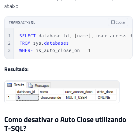
abaixo:
TRANSACT-SQL
Copiar
1
SELECT
 database_id
,
[
name
]
,
 user_access_de
2
FROM
 sys
.
databases
3
WHERE
 is_auto_close_on 
=
1
Resultado:
Como desativar o Auto Close utilizando
T-SQL?