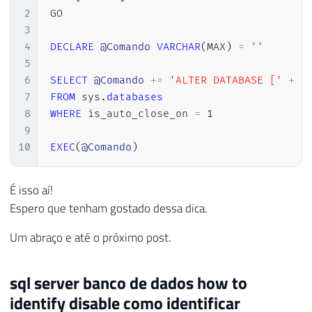
2
GO

3
4
DECLARE
@Comando
VARCHAR
(
MAX
)
=
''
5
6
SELECT
@Comando
+
=
'ALTER DATABASE ['
+
[
7
FROM
 sys
.
databases
8
WHERE
 is_auto_close_on 
=
1
9
10
EXEC
(
@Comando
)
É isso aí!
Espero que tenham gostado dessa dica.
Um abraço e até o próximo post.
sql server banco de dados how to
identify disable como identificar