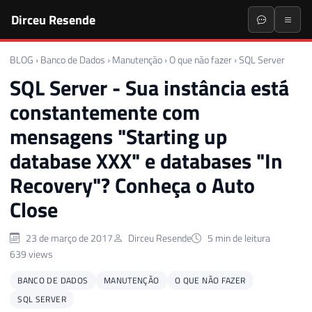
Dirceu Resende
BLOG
›
Banco de Dados
›
Manutenção
›
O que não fazer
›
SQL Server
SQL Server - Sua instância está
constantemente com
mensagens "Starting up
database XXX" e databases "In
Recovery"? Conheça o Auto
Close
23 de março de 2017
Dirceu Resende
5 min de leitura
639 views
BANCO DE DADOS
MANUTENÇÃO
O QUE NÃO FAZER
SQL SERVER