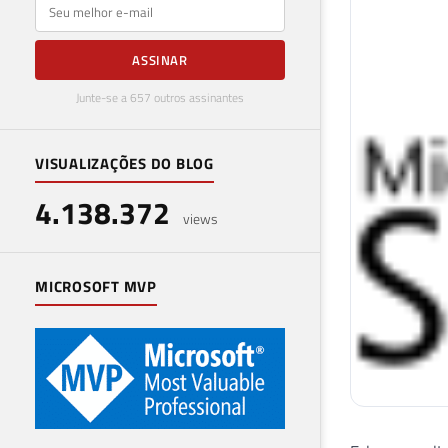
E-mail
ASSINAR
Junte-se a 657 outros assinantes
VISUALIZAÇÕES DO BLOG
4.138.372
views
MICROSOFT MVP