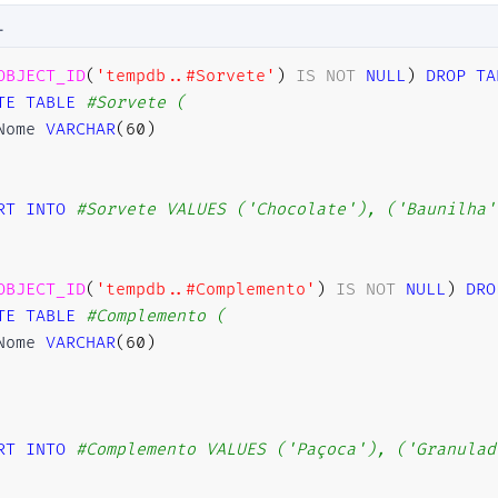
L
OBJECT_ID
(
'tempdb..#Sorvete'
)
IS
NOT
NULL
)
DROP
TA
TE
TABLE
#Sorvete (
Nome 
VARCHAR
(
60
)
RT
INTO
#Sorvete VALUES ('Chocolate'), ('Baunilha'
OBJECT_ID
(
'tempdb..#Complemento'
)
IS
NOT
NULL
)
DRO
TE
TABLE
#Complemento (
Nome 
VARCHAR
(
60
)
RT
INTO
#Complemento VALUES ('Paçoca'), ('Granulad