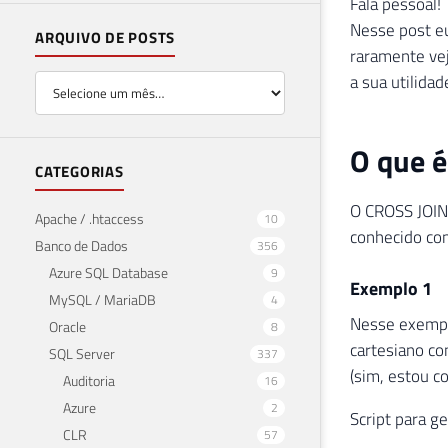
Fala pessoal!
Nesse post e
ARQUIVO DE POSTS
raramente vej
a sua utilidad
O que é
CATEGORIAS
O CROSS JOIN 
Apache / .htaccess
10
conhecido c
Banco de Dados
356
Azure SQL Database
9
Exemplo 1
MySQL / MariaDB
4
Nesse exemplo
Oracle
8
cartesiano co
SQL Server
337
(sim, estou c
Auditoria
16
Azure
2
Script para g
CLR
57