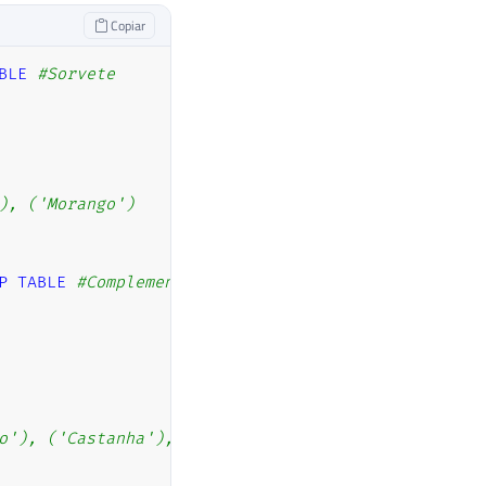
Copiar
BLE
#Sorvete
), ('Morango')
P
TABLE
#Complemento
o'), ('Castanha'), ('Nutella')