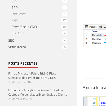
CSS
1
ERP
1
JavaScript
1
PHP
17
PowerShell / CMD
10
SQL CLR
4
SEO
4
Virtualização
5
POSTS RECENTES
Fim do Microsoft Fabric Trial: O Risco
Silencioso de Perder Tudo em 7 Dias
17 de junho de 2026
A única forma
Embedding Analytics no Power BI: Reduza
Custos e Personalize a Experiência do Cliente
21 de maio de 2026