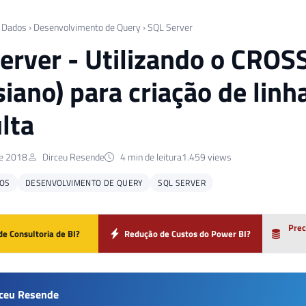
 Dados
›
Desenvolvimento de Query
›
SQL Server
erver - Utilizando o CROS
siano) para criação de linh
lta
de 2018
Dirceu Resende
4 min de leitura
1.459 views
OS
DESENVOLVIMENTO DE QUERY
SQL SERVER
Prec
de Consultoria de BI?
Redução de Custos do Power BI?
rceu Resende