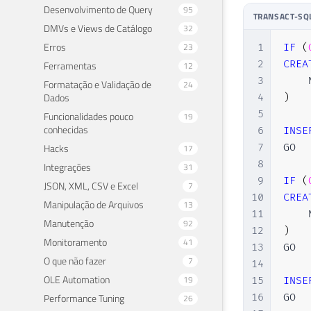
Desenvolvimento de Query
95
TRANSACT-SQ
DMVs e Views de Catálogo
32
Erros
23
1
IF
(
2
CREA
Ferramentas
12
3
    
Formatação e Validação de
24
Dados
4
)
5
Funcionalidades pouco
19
conhecidas
6
INSE
Hacks
7
GO

17
8
Integrações
31
9
IF
(
JSON, XML, CSV e Excel
7
10
CREA
Manipulação de Arquivos
13
11
    
Manutenção
92
12
)
Monitoramento
41
13
GO

O que não fazer
7
14
OLE Automation
19
15
INSE
Performance Tuning
16
GO

26