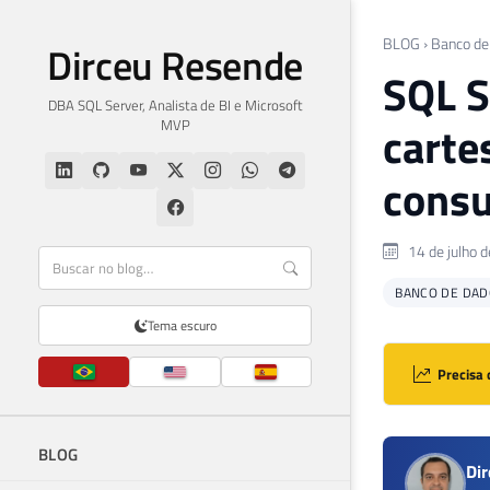
BLOG
›
Banco de
Dirceu Resende
SQL S
DBA SQL Server, Analista de BI e Microsoft
MVP
carte
consu
14 de julho 
BANCO DE DAD
Tema escuro
Precisa 
BLOG
Di