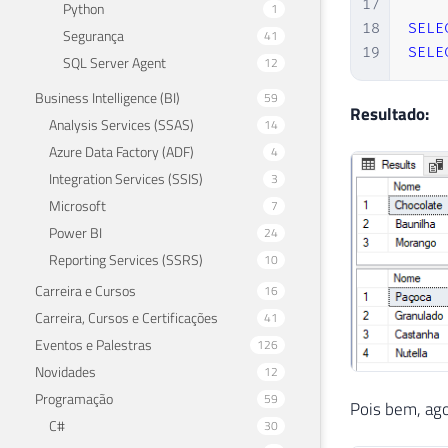
17
Python
1
18
SELE
Segurança
41
19
SELE
SQL Server Agent
12
Business Intelligence (BI)
59
Resultado:
Analysis Services (SSAS)
14
Azure Data Factory (ADF)
4
Integration Services (SSIS)
3
Microsoft
7
Power BI
24
Reporting Services (SSRS)
10
Carreira e Cursos
16
Carreira, Cursos e Certificações
41
Eventos e Palestras
126
Novidades
12
Programação
59
Pois bem, ago
C#
30