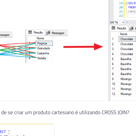
 de se criar um produto cartesiano é utilizando CROSS JOIN?