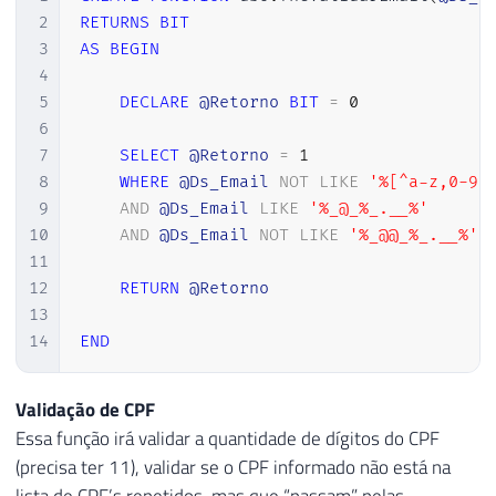
30
END
2
RETURNS
BIT
3
AS
BEGIN
4
5
DECLARE
@Retorno
BIT
=
0
6
7
SELECT
@Retorno
=
1
8
WHERE
@Ds_Email
NOT
LIKE
'%[^a-z,0-9,
9
AND
@Ds_Email
LIKE
'%_@_%_.__%'
10
AND
@Ds_Email
NOT
LIKE
'%_@@_%_.__%'
11
12
RETURN
@Retorno
13
14
END
Validação de CPF
Essa função irá validar a quantidade de dígitos do CPF
(precisa ter 11), validar se o CPF informado não está na
lista de CPF’s repetidos, mas que “passam” pelas