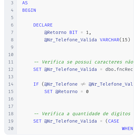
3
AS
60
32
4
BEGIN
61
33
5
62
/* CÁLCULO DA 2ª PARTE DO ALGORÍTIOM 
34
END
6
DECLARE
63
SET
@VAR2
=
9
7
@Retorno
BIT
=
1
,
64
WHILE
(
@INDICE
<=
13
)
8
@Nr_Telefone_Valida
VARCHAR
(
15
)
65
BEGIN
9
66
SET
@SOMA
=
@SOMA
+
CONVERT
(
INT
,
10
67
SET
@INDICE
=
@INDICE
+
1
11
-- Verifica se possui caracteres não 
68
SET
@VAR2
=
@VAR2
-
1
12
SET
@Nr_Telefone_Valida
=
 dbo
.
fncRecu
69
END
13
70
14
IF
(
@Nr_Telefone
!=
@Nr_Telefone_Vali
71
15
SET
@Retorno
=
0
72
SET
@DIG2
=
(
@SOMA
%
11
)
16
73
17
74
18
-- Verifica a quantidade de digitos
75
/* SE O RESTO DA DIVISÃO FOR < 2, O DI
19
SET
@Nr_Telefone_Valida
=
(
CASE
76
20
WHEN
77
IF
@DIG2
<
2
21
WHEN
78
SET
@DIG2
=
0
;