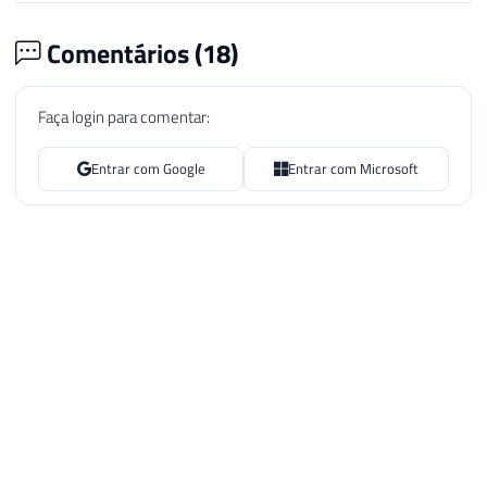
Comentários (
18
)
Faça login para comentar:
Entrar com Google
Entrar com Microsoft
Cristian Richard Kulessa
5 de mai. de 2016 18:59
Não está validando corretamente CNPJ que começam com
'0'
Responder
Dirceu Resende
5 de mai. de 2016 19:03
AUTOR