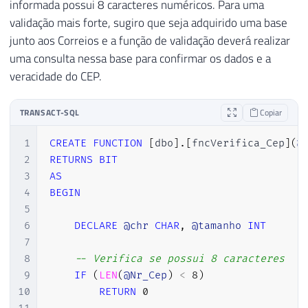
informada possui 8 caracteres numéricos. Para uma
validação mais forte, sugiro que seja adquirido uma base
junto aos Correios e a função de validação deverá realizar
uma consulta nessa base para confirmar os dados e a
veracidade do CEP.
TRANSACT-SQL
Copiar
1
CREATE
FUNCTION
[
dbo
]
.
[
fncVerifica_Cep
]
(
@
2
RETURNS
BIT
3
AS
4
BEGIN
5
6
DECLARE
@chr
CHAR
,
@tamanho
INT
7
8
-- Verifica se possui 8 caracteres
9
IF
(
LEN
(
@Nr_Cep
)
<
8
)
10
RETURN
0