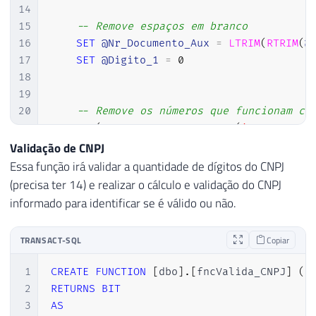
14
15
-- Remove espaços em branco
16
SET
@Nr_Documento_Aux
=
LTRIM
(
RTRIM
(
@
17
SET
@Digito_1
=
0
18
19
20
-- Remove os números que funcionam co
21
IF
(
@Nr_Documento_Aux
IN
(
'0000000000
22
RETURN
0
Validação de CNPJ
23
Essa função irá validar a quantidade de dígitos do CNPJ
24
(precisa ter 14) e realizar o cálculo e validação do CNPJ
25
-- Verifica se possui apenas 11 carac
informado para identificar se é válido ou não.
26
IF
(
LEN
(
@Nr_Documento_Aux
)
<>
11
)
27
RETURN
0
TRANSACT-SQL
Copiar
28
ELSE
29
BEGIN
1
CREATE
FUNCTION
[
dbo
]
.
[
fncValida_CNPJ
]
(
30
2
RETURNS
BIT
31
-- Cálculo do segundo dígito
3
AS
32
SET
@Nr_Documento_Aux
=
SUBSTRING