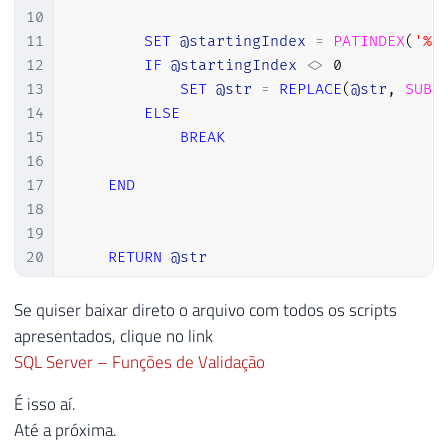
40
10
41
END
11
SET
@startingIndex
=
PATINDEX
(
'%[
12
IF
@startingIndex
<>
0
13
SET
@str
=
REPLACE
(
@str
,
SUBS
14
ELSE
15
BREAK
16
17
END
18
19
20
RETURN
@str
21
22
Se quiser baixar direto o arquivo com todos os scripts
23
END
apresentados, clique no link
SQL Server – Funções de Validação
É isso aí.
Até a próxima.