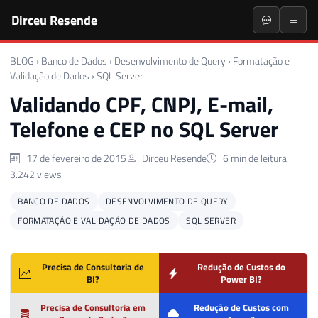
Dirceu Resende
BLOG
›
Banco de Dados
›
Desenvolvimento de Query
›
Formatação e
Validação de Dados
›
SQL Server
Validando CPF, CNPJ, E-mail,
Telefone e CEP no SQL Server
17 de fevereiro de 2015
Dirceu Resende
6 min de leitura
3.242 views
BANCO DE DADOS
DESENVOLVIMENTO DE QUERY
FORMATAÇÃO E VALIDAÇÃO DE DADOS
SQL SERVER
Precisa de Consultoria de
Redução de Custos do
BI?
Power BI?
Precisa de Consultoria em
Redução de Custos com