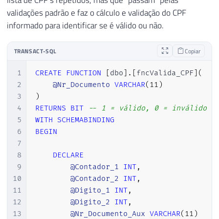
validações padrão e faz o cálculo e validação do CPF
informado para identificar se é válido ou não.
TRANSACT-SQL
Copiar
1
CREATE
FUNCTION
[
dbo
]
.
[
fncValida_CPF
]
(
2
@Nr_Documento
VARCHAR
(
11
)
3
)
4
RETURNS
BIT
-- 1 = válido, 0 = inválido
5
WITH
SCHEMABINDING
6
BEGIN
7
8
DECLARE
9
@Contador_1
INT
,
10
@Contador_2
INT
,
11
@Digito_1
INT
,
12
@Digito_2
INT
,
13
@Nr_Documento_Aux
VARCHAR
(
11
)