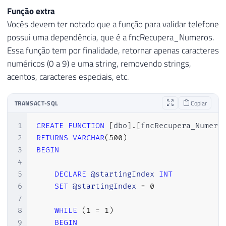
22
WHEN
79
Função extra
23
WHEN
80
ELSE
/* SE O RESTO DA DIVISÃO NÃO FOR
Vocês devem ter notado que a função para validar telefone
24
ELSE
81
SET
@DIG2
=
11
-
(
@SOMA
%
11
)
;
possui uma dependência, que é a fncRecupera_Numeros.
25
END
)
82
Essa função tem por finalidade, retornar apenas caracteres
26
83
numéricos (0 a 9) e uma string, removendo strings,
27
84
IF
(
@DIG1
=
SUBSTRING
(
@CNPJ
,
LEN
(
@CN
acentos, caracteres especiais, etc.
28
-- Verifica se possui apenas números 
85
SET
@RESULTADO
=
1
29
IF
(
RIGHT
(
@Nr_Telefone_Valida
,
8
)
IN
(
86
ELSE
TRANSACT-SQL
Copiar
30
SET
@Retorno
=
0
87
SET
@RESULTADO
=
0
31
88
1
CREATE
FUNCTION
[
dbo
]
.
[
fncRecupera_Numero
32
89
2
RETURNS
VARCHAR
(
500
)
33
-- Verifica se é string vazia
90
3
BEGIN
34
IF
(
@Nr_Telefone_Valida
IS
NULL
)
91
RETURN
@RESULTADO
4
35
SET
@Retorno
=
0
92
5
DECLARE
@startingIndex
INT
36
93
6
SET
@startingIndex
=
0
37
94
END
7
38
RETURN
@Retorno
8
WHILE
(
1
=
1
)
39
9
BEGIN