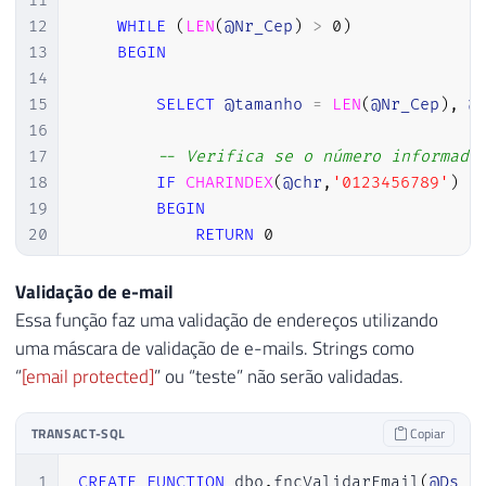
11
12
WHILE
(
LEN
(
@Nr_Cep
)
>
0
)
13
BEGIN
14
15
SELECT
@tamanho
=
LEN
(
@Nr_Cep
)
,
@
16
17
-- Verifica se o número informado
18
IF
CHARINDEX
(
@chr
,
'0123456789'
)
=
19
BEGIN
20
RETURN
0
21
BREAK
22
END
Validação de e-mail
23
Essa função faz uma validação de endereços utilizando
24
SET
@Nr_Cep
=
STUFF
(
@Nr_Cep
,
1
,
1
,
'
uma máscara de validação de e-mails. Strings como
25
“
[email protected]
” ou “teste” não serão validadas.
26
END
27
TRANSACT-SQL
Copiar
28
RETURN
1
29
1
CREATE
FUNCTION
 dbo
.
fncValidarEmail
(
@Ds_E