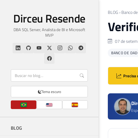
BLOG
›
Banco de
Dirceu Resende
Verif
DBA SQL Server, Analista de BI e Microsoft
MVP
07 de setem
BANCO DE DAD
Precisa 
Tema escuro
Di
Esp
BLOG