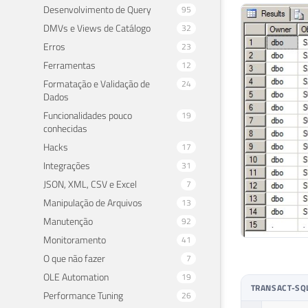
Desenvolvimento de Query
95
DMVs e Views de Catálogo
32
Erros
23
Ferramentas
12
Formatação e Validação de
24
Dados
Funcionalidades pouco
19
conhecidas
Hacks
17
Integrações
31
JSON, XML, CSV e Excel
7
Manipulação de Arquivos
13
Manutenção
92
Monitoramento
41
O que não fazer
7
OLE Automation
19
TRANSACT-SQ
Performance Tuning
26