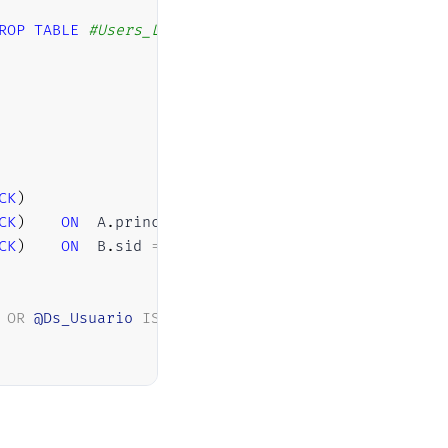
ROP
TABLE
#Users_Logins
CK
)
CK
)
ON
	A
.
principal_id 
=
 B
.
uid

CK
)
ON
	B
.
sid 
=
 C
.
OR
@Ds_Usuario
IS
NULL
)