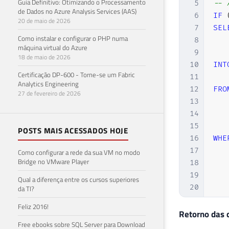
Guia Definitivo: Otimizando o Processamento
5
-- 
de Dados no Azure Analysis Services (AAS)
6
IF
20 de maio de 2026
7
SEL
Como instalar e configurar o PHP numa
8
   
máquina virtual do Azure
9
   
18 de maio de 2026
10
INT
Certificação DP-600 - Torne-se um Fabric
11
Analytics Engineering
12
FRO
27 de fevereiro de 2026
13
   
14
15
POSTS MAIS ACESSADOS HOJE
16
WHE
17
   
Como configurar a rede da sua VM no modo
Bridge no VMware Player
18
19
Qual a diferença entre os cursos superiores
20
da TI?
21
Feliz 2016!
22
-- 
Retorno das 
Free ebooks sobre SQL Server para Download
23
DEC