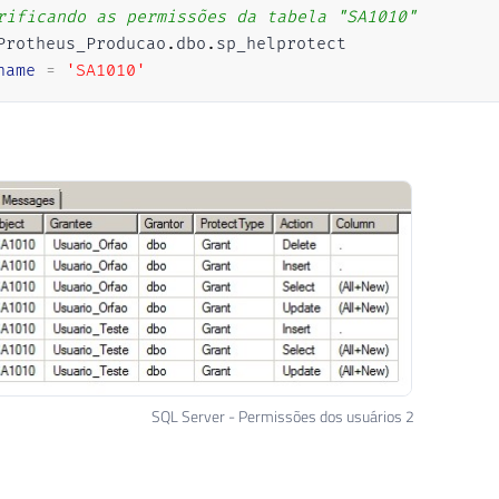
rificando as permissões da tabela "SA1010"
Protheus_Producao
.
dbo
.
sp_helprotect 

name
=
'SA1010'
SQL Server - Permissões dos usuários 2