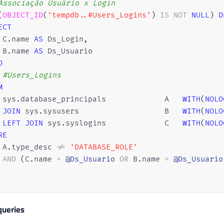
Associação Usuário x Login
(
OBJECT_ID
(
'tempdb..#Users_Logins'
)
IS
NOT
NULL
)
D
ECT
 C
.
name 
AS
 Ds_Login
,
 B
.
name 
AS
O
#Users_Logins
M
 sys
.
database_principals				A	
WITH
(
NOLO
JOIN
 sys
.
sysusers					B	
WITH
(
NOLO
LEFT
JOIN
 sys
.
syslogins				C	
WITH
(
NOLO
RE
 A
.
type_desc 
!=
'DATABASE_ROLE'
AND
(
C
.
name 
=
@Ds_Usuario
OR
 B
.
name 
=
@Ds_Usuario
Recupera o Login e o usuário
queries
LARE