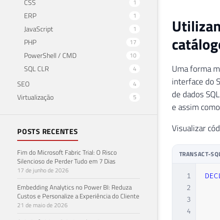
CSS
1
ERP
1
Utiliza
JavaScript
1
catálog
PHP
17
PowerShell / CMD
10
Uma forma mu
SQL CLR
4
interface do 
SEO
4
de dados SQL 
Virtualização
5
e assim como 
Visualizar có
POSTS RECENTES
Fim do Microsoft Fabric Trial: O Risco
TRANSACT-SQ
Silencioso de Perder Tudo em 7 Dias
17 de junho de 2026
1
DEC
Embedding Analytics no Power BI: Reduza
2
Custos e Personalize a Experiência do Cliente
3
21 de maio de 2026
4