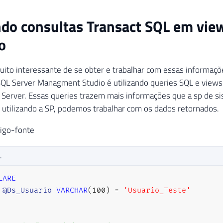
ndo consultas Transact SQL em vie
o
ito interessante de se obter e trabalhar com essas informaçõ
SQL Server Managment Studio é utilizando queries SQL e views
Server. Essas queries trazem mais informações que a sp de s
utilizando a SP, podemos trabalhar com os dados retornados.
digo-fonte
L
LARE
@Ds_Usuario
VARCHAR
(
100
)
=
'Usuario_Teste'