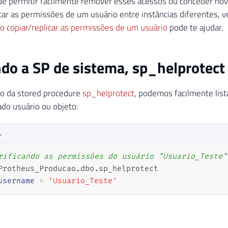
 de permitir facilmente remover esses acessos ou conceder no
icar as permissões de um usuário entre instâncias diferentes, v
 copiar/replicar as permissões de um usuário
pode te ajudar.
ndo a SP de sistema, sp_helprotect
so da stored procedure
sp_helprotect
, podemos facilmente lis
do usuário ou objeto:
L
rificando as permissões do usuário "Usuario_Teste"
Protheus_Producao
.
dbo
.
sp_helprotect 

username
=
'Usuario_Teste'