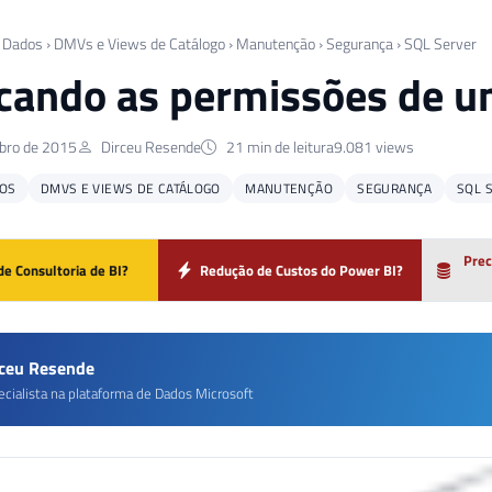
 Dados
›
DMVs e Views de Catálogo
›
Manutenção
›
Segurança
›
SQL Server
icando as permissões de u
bro de 2015
Dirceu Resende
21 min de leitura
9.081 views
OS
DMVS E VIEWS DE CATÁLOGO
MANUTENÇÃO
SEGURANÇA
SQL 
Prec
de Consultoria de BI?
Redução de Custos do Power BI?
rceu Resende
ecialista na plataforma de Dados Microsoft