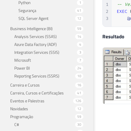
Python
1
1
-- Ve
Segurança
41
2
EXEC
 
SQL Server Agent
12
3
@
Business Intelligence (BI)
59
Resultado
Analysis Services (SSAS)
14
Azure Data Factory (ADF)
4
Integration Services (SSIS)
3
Microsoft
7
Power BI
24
Reporting Services (SSRS)
10
Carreira e Cursos
16
Carreira, Cursos e Certificações
41
Eventos e Palestras
126
Novidades
12
Programação
59
C#
30