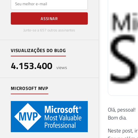
E-mail
ASSINAR
Junte-se a 657 outros assinantes
VISUALIZAÇÕES DO BLOG
4.153.400
views
MICROSOFT MVP
Olá, pessoal!
Bom dia.
Neste post, i