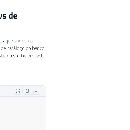
ws de
es que vimos na
 de catálogo do banco
istema sp_helprotect
Copiar