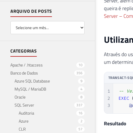
Server, além
queira é repl
ARQUIVO DE POSTS
Server – Como
Utiliza
CATEGORIAS
Através do u
um determina
Apache / .htaccess
10
Banco de Dados
356
TRANSACT-SQ
Azure SQL Database
9
MySQL / MariaDB
4
1
-- Ve
Oracle
8
2
EXEC
 
SQL Server
337
3
@
Auditoria
16
Azure
2
Resultado
CLR
57