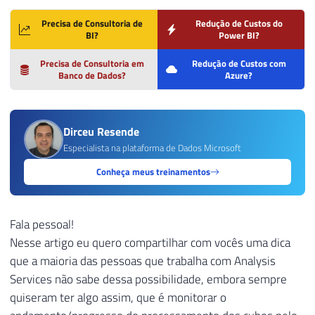
Precisa de Consultoria de
Redução de Custos do
BI?
Power BI?
Precisa de Consultoria em
Redução de Custos com
Banco de Dados?
Azure?
Dirceu Resende
Especialista na plataforma de Dados Microsoft
Conheça meus treinamentos
Fala pessoal!
Nesse artigo eu quero compartilhar com vocês uma dica
que a maioria das pessoas que trabalha com Analysis
Services não sabe dessa possibilidade, embora sempre
quiseram ter algo assim, que é monitorar o