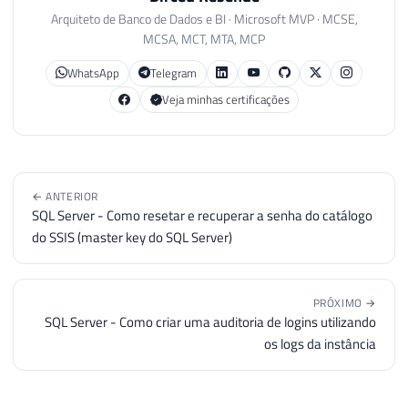
Arquiteto de Banco de Dados e BI · Microsoft MVP · MCSE,
113
INSERT
INTO
[
dbo
]
.
[
ProfilerEventSubClass
MCSA, MCT, MTA, MCP
114
INSERT
INTO
[
dbo
]
.
[
ProfilerEventSubClass
115
INSERT
INTO
[
dbo
]
.
[
ProfilerEventSubClass
WhatsApp
Telegram
116
INSERT
INTO
[
dbo
]
.
[
ProfilerEventSubClass
Veja minhas certificações
117
INSERT
INTO
[
dbo
]
.
[
ProfilerEventSubClass
118
INSERT
INTO
[
dbo
]
.
[
ProfilerEventSubClass
119
INSERT
INTO
[
dbo
]
.
[
ProfilerEventSubClass
120
INSERT
INTO
[
dbo
]
.
[
ProfilerEventSubClass
121
INSERT
INTO
[
dbo
]
.
[
ProfilerEventSubClass
← ANTERIOR
SQL Server - Como resetar e recuperar a senha do catálogo
122
INSERT
INTO
[
dbo
]
.
[
ProfilerEventSubClass
do SSIS (master key do SQL Server)
123
INSERT
INTO
[
dbo
]
.
[
ProfilerEventSubClass
124
INSERT
INTO
[
dbo
]
.
[
ProfilerEventSubClass
125
INSERT
INTO
[
dbo
]
.
[
ProfilerEventSubClass
PRÓXIMO →
126
INSERT
INTO
[
dbo
]
.
[
ProfilerEventSubClass
SQL Server - Como criar uma auditoria de logins utilizando
127
INSERT
INTO
[
dbo
]
.
[
ProfilerEventSubClass
os logs da instância
128
INSERT
INTO
[
dbo
]
.
[
ProfilerEventSubClass
129
INSERT
INTO
[
dbo
]
.
[
ProfilerEventSubClass
130
INSERT
INTO
[
dbo
]
.
[
ProfilerEventSubClass