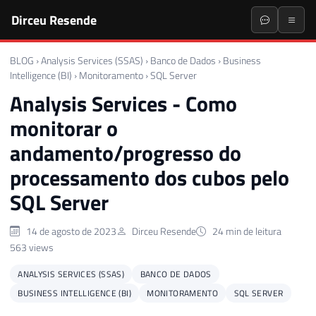
Dirceu Resende
BLOG
›
Analysis Services (SSAS)
›
Banco de Dados
›
Business
Intelligence (BI)
›
Monitoramento
›
SQL Server
Analysis Services - Como
monitorar o
andamento/progresso do
processamento dos cubos pelo
SQL Server
14 de agosto de 2023
Dirceu Resende
24 min de leitura
563 views
ANALYSIS SERVICES (SSAS)
BANCO DE DADOS
BUSINESS INTELLIGENCE (BI)
MONITORAMENTO
SQL SERVER