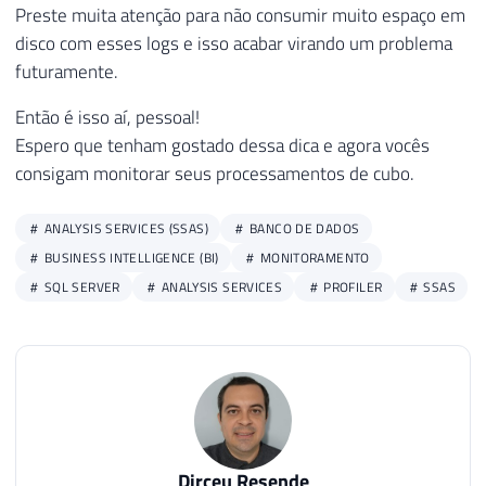
Preste muita atenção para não consumir muito espaço em
94
INSERT
INTO
[
dbo
]
.
[
ProfilerEventSubClass
disco com esses logs e isso acabar virando um problema
95
INSERT
INTO
[
dbo
]
.
[
ProfilerEventSubClass
futuramente.
96
INSERT
INTO
[
dbo
]
.
[
ProfilerEventSubClass
97
INSERT
INTO
[
dbo
]
.
[
ProfilerEventSubClass
Então é isso aí, pessoal!
98
INSERT
INTO
[
dbo
]
.
[
ProfilerEventSubClass
Espero que tenham gostado dessa dica e agora vocês
99
INSERT
INTO
[
dbo
]
.
[
ProfilerEventSubClass
consigam monitorar seus processamentos de cubo.
100
INSERT
INTO
[
dbo
]
.
[
ProfilerEventSubClass
101
INSERT
INTO
[
dbo
]
.
[
ProfilerEventSubClass
102
INSERT
INTO
[
dbo
]
.
[
ProfilerEventSubClass
ANALYSIS SERVICES (SSAS)
BANCO DE DADOS
103
INSERT
INTO
[
dbo
]
.
[
ProfilerEventSubClass
BUSINESS INTELLIGENCE (BI)
MONITORAMENTO
104
INSERT
INTO
[
dbo
]
.
[
ProfilerEventSubClass
SQL SERVER
ANALYSIS SERVICES
PROFILER
SSAS
105
INSERT
INTO
[
dbo
]
.
[
ProfilerEventSubClass
106
INSERT
INTO
[
dbo
]
.
[
ProfilerEventSubClass
107
INSERT
INTO
[
dbo
]
.
[
ProfilerEventSubClass
108
INSERT
INTO
[
dbo
]
.
[
ProfilerEventSubClass
109
INSERT
INTO
[
dbo
]
.
[
ProfilerEventSubClass
110
INSERT
INTO
[
dbo
]
.
[
ProfilerEventSubClass
111
INSERT
INTO
[
dbo
]
.
[
ProfilerEventSubClass
Dirceu Resende
112
INSERT
INTO
[
dbo
]
.
[
ProfilerEventSubClass