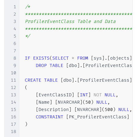
1
/*

2
*****************************************
3
ProfilerEventClass Table and Data

4
*****************************************
5
*/
6
7
8
IF
EXISTS
(
SELECT
*
FROM
[
sys
]
.
[
objects
]
9
DROP
TABLE
[
dbo
]
.
[
ProfilerEventClass
10
11
CREATE
TABLE
[
dbo
]
.
[
ProfilerEventClass
]
12
(
13
[
EventClassID
]
[
INT
]
NOT
NULL
,
14
[
Name
]
[
NVARCHAR
]
(
50
)
NULL
,
15
[
Description
]
[
NVARCHAR
]
(
500
)
NULL
,
16
CONSTRAINT
[
PK_ProfilerEventClass
]
P
17
)
18