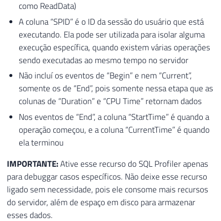
75
(
como ReadData)
76
[
EventClassID
]
[
INT
]
NOT
NULL
,
A coluna “SPID” é o ID da sessão do usuário que está
77
[
EventSubClassID
]
[
INT
]
NOT
NULL
,
executando. Ela pode ser utilizada para isolar alguma
78
[
Name
]
[
NVARCHAR
]
(
50
)
NULL
,
execução específica, quando existem várias operações
79
CONSTRAINT
[
PK_ProfilerEventSubClass
sendo executadas ao mesmo tempo no servidor
80
WITH
(
PAD_INDEX 
=
OFF
,
 STATISTICS_NO
Não incluí os eventos de “Begin” e nem “Current”,
81
82
somente os de “End”, pois somente nessa etapa que as
83
)
colunas de “Duration” e “CPU Time” retornam dados
84
INSERT
INTO
[
dbo
]
.
[
ProfilerEventSubClass
Nos eventos de “End”, a coluna “StartTime” é quando a
85
INSERT
INTO
[
dbo
]
.
[
ProfilerEventSubClass
operação começou, e a coluna “CurrentTime” é quando
86
INSERT
INTO
[
dbo
]
.
[
ProfilerEventSubClass
ela terminou
87
INSERT
INTO
[
dbo
]
.
[
ProfilerEventSubClass
88
INSERT
INTO
[
dbo
]
.
[
ProfilerEventSubClass
IMPORTANTE:
Ative esse recurso do SQL Profiler apenas
89
INSERT
INTO
[
dbo
]
.
[
ProfilerEventSubClass
para debuggar casos específicos. Não deixe esse recurso
90
INSERT
INTO
[
dbo
]
.
[
ProfilerEventSubClass
ligado sem necessidade, pois ele consome mais recursos
91
INSERT
INTO
[
dbo
]
.
[
ProfilerEventSubClass
do servidor, além de espaço em disco para armazenar
92
INSERT
INTO
[
dbo
]
.
[
ProfilerEventSubClass
esses dados.
93
INSERT
INTO
[
dbo
]
.
[
ProfilerEventSubClass