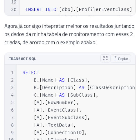
19
20
INSERT
INTO
[
dbo
]
.
[
ProfilerEventClass
]
(
21
INSERT
INTO
[
dbo
]
.
[
ProfilerEventClass
]
(
22
INSERT
INTO
[
dbo
]
.
[
ProfilerEventClass
]
(
Agora já consigo intepretar melhor os resultados juntando
23
INSERT
INTO
[
dbo
]
.
[
ProfilerEventClass
]
(
os dados da minha tabela de monitoramento com essas 2
24
INSERT
INTO
[
dbo
]
.
[
ProfilerEventClass
]
(
criadas, de acordo com o exemplo abaixo:
25
INSERT
INTO
[
dbo
]
.
[
ProfilerEventClass
]
(
26
INSERT
INTO
[
dbo
]
.
[
ProfilerEventClass
]
(
TRANSACT-SQL
Copiar
27
INSERT
INTO
[
dbo
]
.
[
ProfilerEventClass
]
(
28
INSERT
INTO
[
dbo
]
.
[
ProfilerEventClass
]
(
1
SELECT
29
INSERT
INTO
[
dbo
]
.
[
ProfilerEventClass
]
(
2
    B
.
[
Name
]
AS
[
Class
]
,
30
INSERT
INTO
[
dbo
]
.
[
ProfilerEventClass
]
(
3
    B
.
[
Description
]
AS
[
ClassDescription
]
31
INSERT
INTO
[
dbo
]
.
[
ProfilerEventClass
]
(
4
    C
.
[
Name
]
AS
[
SubClass
]
,
32
INSERT
INTO
[
dbo
]
.
[
ProfilerEventClass
]
(
5
[
A
]
.
[
RowNumber
]
,
33
INSERT
INTO
[
dbo
]
.
[
ProfilerEventClass
]
(
6
[
A
]
.
[
EventClass
]
,
34
INSERT
INTO
[
dbo
]
.
[
ProfilerEventClass
]
(
7
[
A
]
.
[
EventSubclass
]
,
35
INSERT
INTO
[
dbo
]
.
[
ProfilerEventClass
]
(
8
[
A
]
.
[
TextData
]
,
36
INSERT
INTO
[
dbo
]
.
[
ProfilerEventClass
]
(
9
[
A
]
.
[
ConnectionID
]
,
37
INSERT
INTO
[
dbo
]
.
[
ProfilerEventClass
]
(