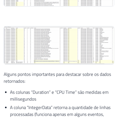
57
INSERT
INTO
[
dbo
]
.
[
ProfilerEventClass
]
(
58
INSERT
INTO
[
dbo
]
.
[
ProfilerEventClass
]
(
59
INSERT
INTO
[
dbo
]
.
[
ProfilerEventClass
]
(
60
INSERT
INTO
[
dbo
]
.
[
ProfilerEventClass
]
(
61
INSERT
INTO
[
dbo
]
.
[
ProfilerEventClass
]
(
62
63
64
65
/*

66
*****************************************
67
ProfilerEventSubClass Table and Data

Alguns pontos importantes para destacar sobre os dados
68
*****************************************
retornados:
69
*/
70
As colunas “Duration” e “CPU Time” são medidas em
71
IF
EXISTS
(
SELECT
*
FROM
 sys
.
objects 
WHE
millisegundos
72
DROP
TABLE
[
dbo
]
.
[
ProfilerEventSubCl
A coluna “IntegerData” retorna a quantidade de linhas
73
processadas (funciona apenas em alguns eventos,
74
CREATE
TABLE
[
dbo
]
.
[
ProfilerEventSubClas