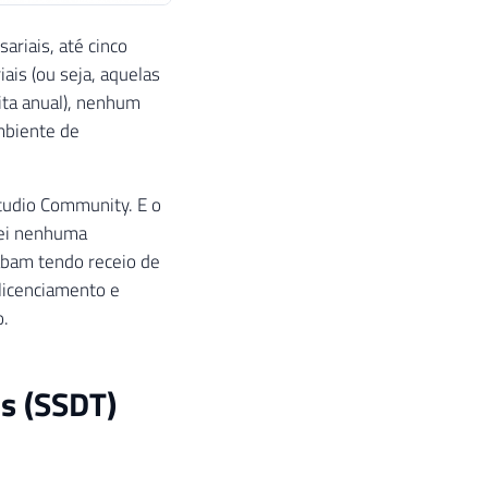
ariais, até cinco
is (ou seja, aquelas
ita anual), nenhum
mbiente de
Studio Community. E o
rei nenhuma
abam tendo receio de
 licenciamento e
o.
ls (SSDT)