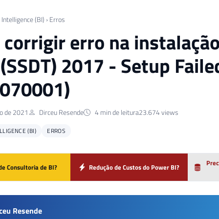
Intelligence (BI)
›
Erros
corrigir erro na instalaçã
 (SSDT) 2017 - Setup Failed
0070001)
o de 2021
Dirceu Resende
4 min de leitura
23.674 views
LIGENCE (BI)
ERROS
Prec
de Consultoria de BI?
Redução de Custos do Power BI?
rceu Resende