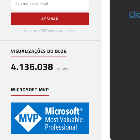
E-mail
ASSINAR
Junte-se a 657 outros assinantes
VISUALIZAÇÕES DO BLOG
4.136.038
views
MICROSOFT MVP