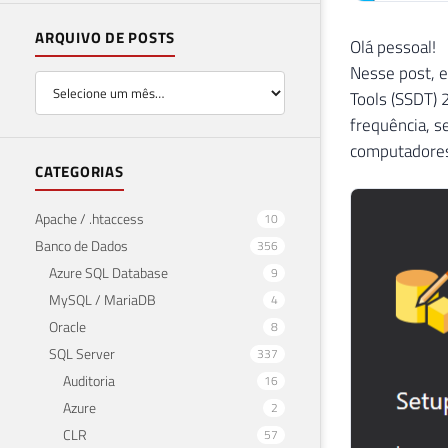
ARQUIVO DE POSTS
Olá pessoal!
Nesse post, e
Tools (SSDT) 
frequência, s
computadore
CATEGORIAS
Apache / .htaccess
10
Banco de Dados
356
Azure SQL Database
9
MySQL / MariaDB
4
Oracle
8
SQL Server
337
Auditoria
16
Azure
2
CLR
57