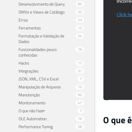
Desenvolvimento de Query
95
DMVs e Views de Catálogo
32
Erros
23
Ferramentas
12
Formatação e Validação de
24
Dados
Funcionalidades pouco
19
conhecidas
Hacks
17
Integrações
31
JSON, XML, CSV e Excel
7
Manipulação de Arquivos
13
Manutenção
92
Monitoramento
41
O que não fazer
7
O que é
OLE Automation
19
Performance Tuning
26