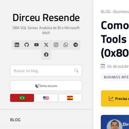
BLOG
›
Business 
Dirceu Resende
Como 
DBA SQL Server, Analista de BI e Microsoft
MVP
Tools
(0x8
04 de outubr
BUSINESS INTEL
Tema escuro
Precisa 
BLOG
Di