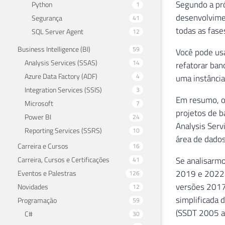
Segundo a pr
Python
1
desenvolvime
Segurança
41
todas as fase
SQL Server Agent
12
Business Intelligence (BI)
59
Você pode usa
Analysis Services (SSAS)
14
refatorar ba
Azure Data Factory (ADF)
4
uma instância
Integration Services (SSIS)
3
Em resumo, o 
Microsoft
7
projetos de b
Power BI
24
Analysis Serv
Reporting Services (SSRS)
10
área de dado
Carreira e Cursos
16
Carreira, Cursos e Certificações
Se analisarm
41
2019 e 2022 
Eventos e Palestras
126
versões 2017 
Novidades
12
simplificada 
Programação
59
(SSDT 2005 a
C#
30