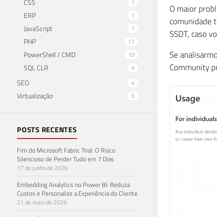
CSS
1
O maior prob
ERP
1
comunidade té
JavaScript
1
SSDT, caso vo
PHP
17
Se analisarm
PowerShell / CMD
10
Community po
SQL CLR
4
SEO
4
Virtualização
5
POSTS RECENTES
Fim do Microsoft Fabric Trial: O Risco
Silencioso de Perder Tudo em 7 Dias
17 de junho de 2026
Embedding Analytics no Power BI: Reduza
Custos e Personalize a Experiência do Cliente
21 de maio de 2026