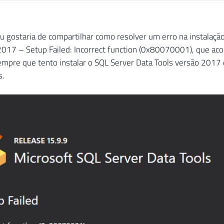
u gostaria de compartilhar como resolver um erro na instalaçã
2017 – Setup Failed: Incorrect function (0x80070001), que a
empre que tento instalar o SQL Server Data Tools versão 2017
s.