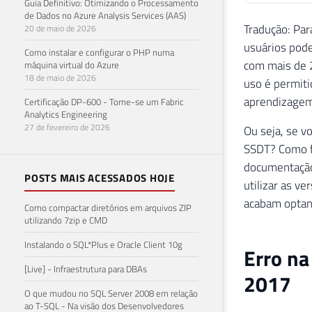
Guia Definitivo: Otimizando o Processamento
de Dados no Azure Analysis Services (AAS)
Tradução: Par
20 de maio de 2026
usuários pode
Como instalar e configurar o PHP numa
com mais de 
máquina virtual do Azure
18 de maio de 2026
uso é permiti
aprendizagem 
Certificação DP-600 - Torne-se um Fabric
Analytics Engineering
27 de fevereiro de 2026
Ou seja, se v
SSDT? Como f
documentação 
POSTS MAIS ACESSADOS HOJE
utilizar as v
acabam optan
Como compactar diretórios em arquivos ZIP
utilizando 7zip e CMD
Instalando o SQL*Plus e Oracle Client 10g
Erro na
[Live] - Infraestrutura para DBAs
2017
O que mudou no SQL Server 2008 em relação
ao T-SQL - Na visão dos Desenvolvedores