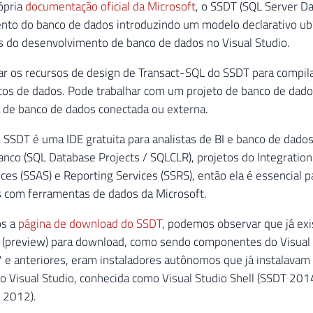
ópria
documentação oficial da Microsoft
, o SSDT (SQL Server Da
nto do banco de dados introduzindo um modelo declarativo ub
s do desenvolvimento de banco de dados no Visual Studio.
r os recursos de design de Transact-SQL do SSDT para compila
ncos de dados. Pode trabalhar com um projeto de banco de dad
 de banco de dados conectada ou externa.
SSDT é uma IDE gratuita para analistas de BI e banco de dados
anco (SQL Database Projects / SQLCLR), projetos do Integration 
ices (SSAS) e Reporting Services (SSRS), então ela é essencial 
s com ferramentas de dados da Microsoft.
os a
página de download do SSDT
, podemos observar que já ex
(preview) para download, como sendo componentes do Visual 
e anteriores, eram instaladores autônomos que já instalavam
do Visual Studio, conhecida como Visual Studio Shell (SSDT 20
 2012).