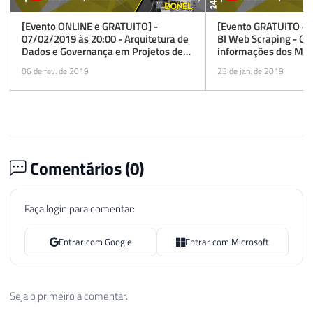
[Evento ONLINE e GRATUITO] -
[Evento GRATUITO e 
07/02/2019 às 20:00 - Arquitetura de
BI Web Scraping - Ca
Dados e Governança em Projetos de
informações dos MVPs
BI com o Power BI
24/01/2019 às 20:30
06 de fev. de 2019
23 de jan. de 2019
Comentários (
0
)
Faça login para comentar:
Entrar com Google
Entrar com Microsoft
Seja o primeiro a comentar.