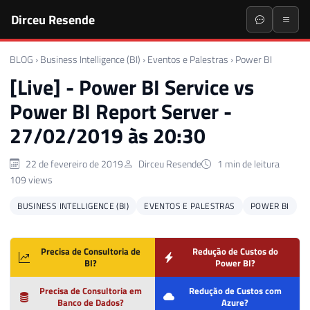
Dirceu Resende
BLOG
›
Business Intelligence (BI)
›
Eventos e Palestras
›
Power BI
[Live] - Power BI Service vs
Power BI Report Server -
27/02/2019 às 20:30
22 de fevereiro de 2019
Dirceu Resende
1 min de leitura
109 views
BUSINESS INTELLIGENCE (BI)
EVENTOS E PALESTRAS
POWER BI
Precisa de Consultoria de
Redução de Custos do
BI?
Power BI?
Precisa de Consultoria em
Redução de Custos com
Banco de Dados?
Azure?