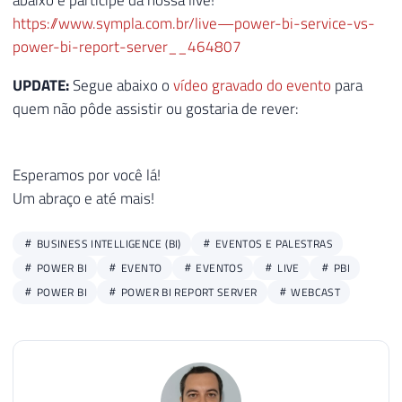
abaixo e participe da nossa live!
https://www.sympla.com.br/live—power-bi-service-vs-
power-bi-report-server__464807
UPDATE:
Segue abaixo o
vídeo gravado do evento
para
quem não pôde assistir ou gostaria de rever:
Esperamos por você lá!
Um abraço e até mais!
BUSINESS INTELLIGENCE (BI)
EVENTOS E PALESTRAS
POWER BI
EVENTO
EVENTOS
LIVE
PBI
POWER BI
POWER BI REPORT SERVER
WEBCAST