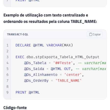
7
PRINT
@HTML
Exemplo de utilização com texto centralizado e
ordenando os resultados pela coluna TABLE_NAME:
TRANSACT-SQL
Copiar
1
DECLARE
@HTML
VARCHAR
(
MAX
)
2
3
EXEC
 dbo
.
stpExporta_Tabela_HTML_Output

4
@Ds_Tabela
=
'##Teste'
,
-- varchar(max
5
@Ds_Saida
=
@HTML
OUT
,
-- varchar(max)
6
@Ds_Alinhamento
=
'center'
,
7
@Ds_OrderBy
=
'TABLE_NAME'
8
9
PRINT
@HTML
Código-fonte