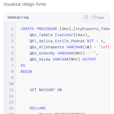
Visualizar código-fonte
TRANSACT-SQL
Copiar
1
CREATE
PROCEDURE
[
dbo
]
.
[
stpExporta_Tabel
2
@Ds_Tabela
[
varchar
]
(
max
)
,
3
@Fl_Aplica_Estilo_Padrao
BIT
=
1
,
4
@Ds_Alinhamento
VARCHAR
(
10
)
=
'left'
5
@Ds_OrderBy
VARCHAR
(
MAX
)
=
''
,
6
@Ds_Saida
VARCHAR
(
MAX
)
OUTPUT
7
AS
8
BEGIN
9
10
11
SET
 NOCOUNT 
ON
12
13
14
DECLARE