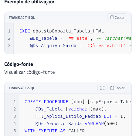
Exemplo de utilização:
53
54
IF
(
@Fl_Aplica_Estilo_Padrao
=
1
)
TRANSACT-SQL
Copiar
55
BEGIN
56
1
EXEC
 dbo
.
stpExporta_Tabela_HTML 

57
SET
@Ds_Saida
=
'<html>

2
@Ds_Tabela
=
'##Teste'
,
-- varchar(max
58
<head>

3
@Ds_Arquivo_Saida
=
'C:\Teste.html'
--
59
    <title>Titulo</title>

60
    <style type="text/css">

Código-fonte
61
        table { padding:0; border-spacing
62
        thead { background: #00B050; bord
Visualizar código-fonte
63
        th { padding: 10px; font-weight: 
64
        tr { padding: 0; }

TRANSACT-SQL
Copiar
65
        td { padding: 5px; border: 1px s
66
    </style>

1
CREATE
PROCEDURE
[
dbo
]
.
[
stpExporta_Tabel
67
</head>'
2
@Ds_Tabela
[
varchar
]
(
max
)
,
68
3
@Fl_Aplica_Estilo_Padrao
BIT
=
1
,
69
END
4
@Ds_Arquivo_Saida
VARCHAR
(
500
)
70
5
WITH
EXECUTE
AS