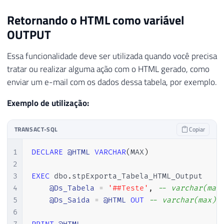
Retornando o HTML como variável
OUTPUT
Essa funcionalidade deve ser utilizada quando você precisa
tratar ou realizar alguma ação com o HTML gerado, como
enviar um e-mail com os dados dessa tabela, por exemplo.
Exemplo de utilização:
TRANSACT-SQL
Copiar
1
DECLARE
@HTML
VARCHAR
(
MAX
)
2
3
EXEC
 dbo
.
stpExporta_Tabela_HTML_Output

4
@Ds_Tabela
=
'##Teste'
,
-- varchar(max
5
@Ds_Saida
=
@HTML
OUT
-- varchar(max)
6