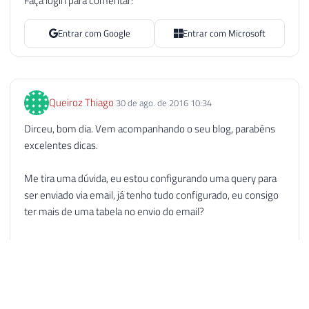
Faça login para comentar:
165
)'
100
166
101
END
Entrar com Google
Entrar com Microsoft
167
102
168
EXEC
 tempdb
.
sys
.
sp_executesql

103
169
@query
,
104
170
        N
'@saida NVARCHAR(MAX) OUTPUT'
,
105
SET
@Ds_Saida
=
ISNULL
(
@Ds_Saida
,
''
Queiroz Thiago
30 de ago. de 2016 10:34
171
@saida
OUTPUT
106
        </tr>

Dirceu, bom dia. Vem acompanhando o seu blog, parabéns
172
107
    </thead>

excelentes dicas.
173
108
    <tbody>'
174
-- Identação
109
Me tira uma dúvida, eu estou configurando uma query para
175
SET
@saida
=
REPLACE
(
@saida
,
'<tr>'
,
110
ser enviado via email, já tenho tudo configurado, eu consigo
176
        <tr>'
)
111
ter mais de uma tabela no envio do email?
177
112
-- Conteúdo da tabela
178
SET
@saida
=
REPLACE
(
@saida
,
'<td>'
,
113
Após o N'' eu adicionei um + para adicionar mais uma tabela:
179
            <td>'
)
114
DECLARE
@saida
VARCHAR
(
MAX
)
N'' +
180
115
181
SET
@saida
=
REPLACE
(
@saida
,
'</tr>'
116
SET
@query
=
'

N'Faturamento Detalhado: DUTRA' +
182
        </tr>'
)
117
SELECT @saida = (
