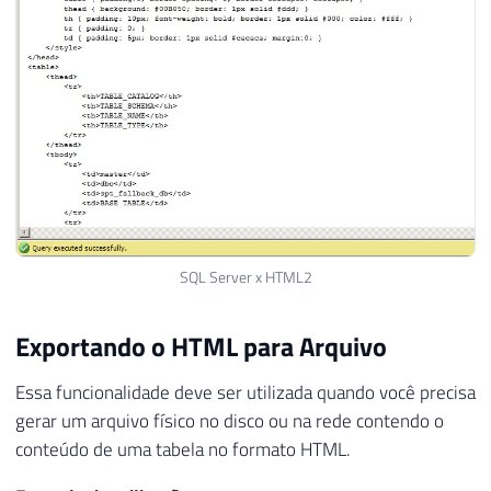
34
    FROM '
+
@Database
+
'INFORMATION_SCH
35
    WHERE TABLE_NAME = '''
+
@Nome_Tabel
36
    ORDER BY ORDINAL_POSITION'
37
38
39
IF
(
OBJECT_ID
(
'tempdb..#Colunas'
)
IS
40
CREATE
TABLE
#Colunas (
41
        ORDINAL_POSITION 
int
,
42
        COLUMN_NAME sysname
,
43
        DATA_TYPE nvarchar
(
128
)
,
44
        CHARACTER_MAXIMUM_LENGTH 
int
,
SQL Server x HTML2
45
        NUMERIC_PRECISION 
tinyint
,
46
        NUMERIC_SCALE 
int
Exportando o HTML para Arquivo
47
)
48
Essa funcionalidade deve ser utilizada quando você precisa
49
INSERT
INTO
#Colunas
gerar um arquivo físico no disco ou na rede contendo o
50
EXEC
(
@query
)
conteúdo de uma tabela no formato HTML.
51
52