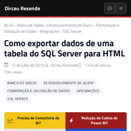
Dirceu Resende
BLOG
›
Banco de Dados
›
Desenvolvimento de Query
›
Formatação e
Validação de Dados
›
Integrações
›
SQL Server
Como exportar dados de uma
tabela do SQL Server para HTML
12 de julho de 2015
Dirceu Resende
7 min de leitura
704 views
BANCO DE DADOS
DESENVOLVIMENTO DE QUERY
FORMATAÇÃO E VALIDAÇÃO DE DADOS
INTEGRAÇÕES
SQL SERVER
Precisa de Consultoria de
Redução de Custos do
BI?
Power BI?