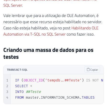
SQL Server
.
Vale lembrar que para a utilização de OLE Automation, é
necessário que esse recurso esteja habilitado no servidor.
Caso não esteja habilitado, veja no post
Habilitando OLE
Automation via T-SQL no SQL Server
como fazer isso.
Criando uma massa de dados para os
testes
TRANSACT-SQL
Copiar
1
IF
(
OBJECT_ID
(
'tempdb..##Teste'
)
IS
NOT
NU
2
SELECT
*
3
INTO
##Teste
4
FROM
 master
.
INFORMATION_SCHEMA
.
TABLES