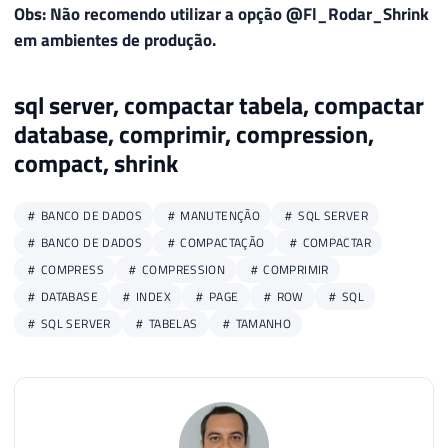
Obs: Não recomendo utilizar a opção @Fl_Rodar_Shrink
34
em ambientes de produção.
35
SET
@Ds_Query
=
'

36
        SELECT 

37
            (SUM(a.total_pages) / 128) AS
sql server, compactar tabela, compactar
38
        FROM 

database, comprimir, compression,
39
            ['
+
@Ds_Database
+
'].sys.tables					t     W
compact, shrink
40
            INNER JOIN ['
+
@Ds_Database
41
            INNER JOIN ['
+
@Ds_Database
42
            INNER JOIN ['
+
@Ds_Database
BANCO DE DADOS
MANUTENÇÃO
SQL SERVER
43
        WHERE 

BANCO DE DADOS
COMPACTAÇÃO
COMPACTAR
44
            i.OBJECT_ID > 255 

COMPRESS
COMPRESSION
COMPRIMIR
45
        '
DATABASE
INDEX
PAGE
ROW
SQL
46
SQL SERVER
TABELAS
TAMANHO
47
EXEC
(
@Ds_Query
)
48
49
END
50
51