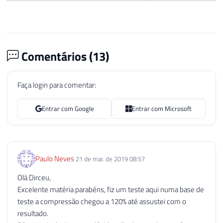
90
EXEC
(
@Ds_Query
)
91
92
93
Comentários (
13
)
94
DECLARE
95
@Qt_Comandos
INT
=
(
SELECT
COUNT
96
@Contador
INT
=
1
,
Faça login para comentar:
97
@Ds_Mensagem
VARCHAR
(
MAX
)
,
98
@Nr_Codigo_Erro
INT
=
(
CASE
WHEN
Entrar com Google
Entrar com Microsoft
99
100
101
WHILE
(
@Contador
<=
@Qt_Comandos
)
102
BEGIN
Paulo Neves
21 de mar. de 2019 08:57
103
Olá Dirceu,
104
SELECT
Excelente matéria parabéns, fiz um teste aqui numa base de
105
@Ds_Comando_Compactacao
=
 Com
teste a compressão chegou a 120% até assustei com o
106
FROM
resultado.
107
#Comandos_Compactacao