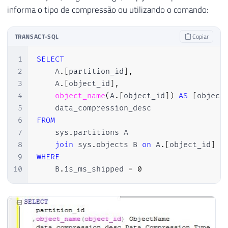
informa o tipo de compressão ou utilizando o comando:
TRANSACT-SQL
Copiar
1
SELECT
2
    A
.
[
partition_id
]
,
3
    A
.
[
object_id
]
,
4
object_name
(
A
.
[
object_id
]
)
AS
[
object
5
6
FROM
7
    sys
.
partitions A

8
join
 sys
.
objects B 
on
 A
.
[
object_id
]
=
9
WHERE
10
    B
.
is_ms_shipped 
=
0