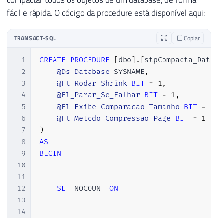
fácil e rápida. O código da procedure está disponível aqui:
TRANSACT-SQL
Copiar
1
CREATE
PROCEDURE
[
dbo
]
.
[
stpCompacta_Data
2
@Ds_Database
 SYSNAME
,
3
@Fl_Rodar_Shrink
BIT
=
1
,
4
@Fl_Parar_Se_Falhar
BIT
=
1
,
5
@Fl_Exibe_Comparacao_Tamanho
BIT
=
1
6
@Fl_Metodo_Compressao_Page
BIT
=
1
7
)
8
AS
9
BEGIN
10
11
12
SET
 NOCOUNT 
ON
13
14