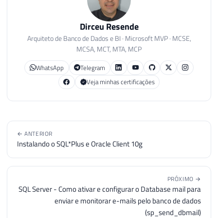
52
53
SET
@Ds_Query
=
Dirceu Resende
54
'INSERT INTO #Comandos_Compactacao( T
55
    SELECT DISTINCT 

Arquiteto de Banco de Dados e BI · Microsoft MVP · MCSE,
56
        A.name AS Tabela,

MCSA, MCT, MTA, MCP
57
        NULL AS Indice,

WhatsApp
Telegram
58
        ''ALTER TABLE ['' + '''
+
@Ds_Da
Veja minhas certificações
59
    FROM 

60
        ['
+
@Ds_Database
+
'].sys.tables
61
        INNER JOIN ['
+
@Ds_Database
+
'
62
        INNER JOIN ['
+
@Ds_Database
+
'
63
    WHERE 

← ANTERIOR
64
        B.data_compression <> '
+
@Nr_Me
Instalando o SQL*Plus e Oracle Client 10g
65
        AND B.data_compression_desc NOT L
66
        AND B.index_id = 0

67
        AND A.type = ''U''

PRÓXIMO →
SQL Server - Como ativar e configurar o Database mail para
68
enviar e monitorar e-mails pelo banco de dados
69
    UNION

(sp_send_dbmail)
70