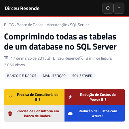
Dirceu Resende
BLOG
›
Banco de Dados
›
Manutenção
›
SQL Server
Comprimindo todas as tabelas
de um database no SQL Server
17 de março de 2015
Dirceu Resende
8 min de leitura
3.056 views
BANCO DE DADOS
MANUTENÇÃO
SQL SERVER
Precisa de Consultoria de
Redução de Custos do
BI?
Power BI?
Precisa de Consultoria em
Redução de Custos com
Banco de Dados?
Azure?