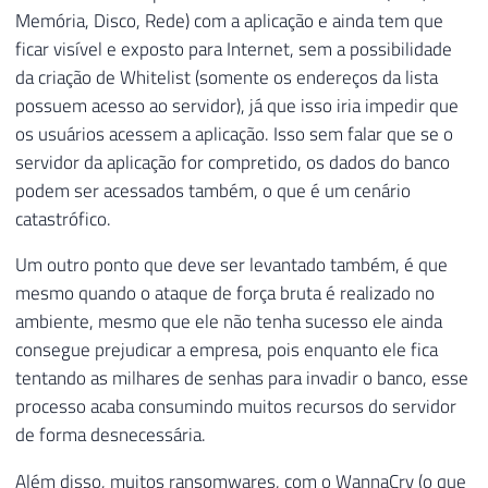
166
@Ds_Tabela
=
'##Tentativas_C
62
        Qt_Tentativas 
INT
Memória, Disco, Rede) com a aplicação e ainda tem que
167
@Ds_Saida
=
@HTML
OUT
-- var
63
)
ficar visível e exposto para Internet, sem a possibilidade
168
64
da criação de Whitelist (somente os endereços da lista
169
SET
@Mensagem
+
=
'<br/><br/><h2>
65
IF
(
OBJECT_ID
(
'tempdb..##Lista_IPs_B
possuem acesso ao servidor), já que isso iria impedir que
170
66
CREATE
TABLE
##Lista_IPs_Bloquear ( 
os usuários acessem a aplicação. Isso sem falar que se o
171
67
[
Lista_IPs
]
VARCHAR
(
MAX
)
172
EXEC
 dbo
.
stpExporta_Tabela_HTML_O
servidor da aplicação for compretido, os dados do banco
68
)
173
@Ds_Tabela
=
'##Tentativas_C
69
podem ser acessados também, o que é um cenário
174
@Ds_Saida
=
@HTML
OUT
-- var
70
IF
(
OBJECT_ID
(
'tempdb..#Bloquear_IP'
catastrófico.
175
71
CREATE
TABLE
#Bloquear_IP (
Um outro ponto que deve ser levantado também, é que
176
SET
@Mensagem
+
=
'<br/><br/><h2>
72
        Contador 
INT
IDENTITY
(
1
,
1
)
NOT
N
177
73
[
IP
]
 NVARCHAR
(
256
)
,
mesmo quando o ataque de força bruta é realizado no
178
74
        Qt_Tentativas 
INT
ambiente, mesmo que ele não tenha sucesso ele ainda
179
EXEC
 dbo
.
stpExporta_Tabela_HTML_O
75
)
consegue prejudicar a empresa, pois enquanto ele fica
180
@Ds_Tabela
=
'##Tentativas_C
76
tentando as milhares de senhas para invadir o banco, esse
181
@Ds_Saida
=
@HTML
OUT
-- var
77
processo acaba consumindo muitos recursos do servidor
182
78
------------------------------------
de forma desnecessária.
183
SET
@Mensagem
+
=
'<br/><br/><h2>
79
-- Lista com IP's permitidos que não
184
80
------------------------------------
Além disso, muitos ransomwares, com o WannaCry (o que