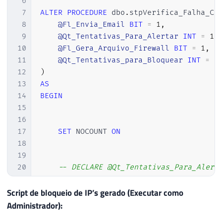
110
INSERT
INTO
##Tentativas_Conexao_Por_IP
6
111
SELECT
7
ALTER
PROCEDURE
 dbo
.
stpVerifica_Falha_Co
112
[
IP
]
,
8
@Fl_Envia_Email
BIT
=
1
,
113
COUNT
(
*
)
AS
9
@Qt_Tentativas_Para_Alertar
INT
=
10
114
FROM
10
@Fl_Gera_Arquivo_Firewall
BIT
=
1
,
115
##Tentativas_Conexao
11
@Qt_Tentativas_para_Bloquear
INT
=
5
116
GROUP
BY
12
)
117
[
IP
]
13
AS
118
ORDER
BY
14
BEGIN
119
2
DESC
15
120
16
121
17
SET
 NOCOUNT 
ON
122
INSERT
INTO
##Tentativas_Conexao_Por_Usu
18
123
SELECT
19
124
[
Username
]
,
20
-- DECLARE @Qt_Tentativas_Para_Alert
125
COUNT
(
*
)
AS
21
126
FROM
22
------------------------------------
Script de bloqueio de IP’s gerado (Executar como
127
##Tentativas_Conexao
23
-- Cria as tabelas temporárias
Administrador):
128
GROUP
BY
24
------------------------------------