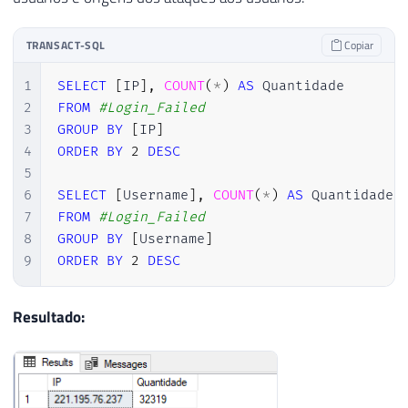
34
DECLARE
35
@Contador
INT
=
0
,
36
@Total
INT
=
(
SELECT
COUNT
(
*
)
FROM
#A
TRANSACT-SQL
Copiar
37
1
SELECT
[
IP
]
,
COUNT
(
*
)
AS
38
2
FROM
#Login_Failed
39
WHILE
(
@Contador
<
@Total
)
3
GROUP
BY
[
IP
]
40
BEGIN
4
ORDER
BY
2
DESC
41
5
42
-- Pesquisa por senha incorreta
6
SELECT
[
Username
]
,
COUNT
(
*
)
AS
43
INSERT
INTO
#Login_Failed (LogDate, P
7
FROM
#Login_Failed
44
EXEC
 master
.
dbo
.
sp_readerrorlog 
@Cont
8
GROUP
BY
[
Username
]
45
9
ORDER
BY
2
DESC
46
-- Pesquisa por tentar conectar com u
47
INSERT
INTO
#Login_Failed (LogDate, P
48
EXEC
 master
.
dbo
.
sp_readerrorlog 
@Cont
Resultado:
49
50
-- Atualiza o número do arquivo de lo
51
UPDATE
#Login_Failed
52
SET
 LogNumber 
=
@Contador