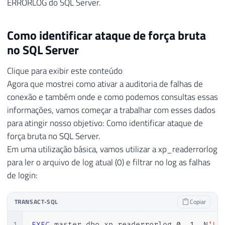
ERRORLOG do SQL Server.
Como identificar ataque de força bruta
no SQL Server
Clique para exibir este conteúdo
Agora que mostrei como ativar a auditoria de falhas de
conexão e também onde e como podemos consultas essas
informações, vamos começar a trabalhar com esses dados
para atingir nosso objetivo: Como identificar ataque de
força bruta no SQL Server.
Em uma utilização básica, vamos utilizar a xp_readerrorlog
para ler o arquivo de log atual (0) e filtrar no log as falhas
de login:
TRANSACT-SQL
Copiar
1
EXEC
 master
.
dbo
.
xp_readerrorlog 
0
,
1
,
 N
'Lo