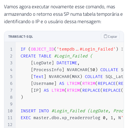
Vamos agora executar novamente esse comando, mas
armazenando o retorno essa SP numa tabela temporária e
identificando o IP e o usuário dessa mensagem:
TRANSACT-SQL
Copiar
1
IF
(
OBJECT_ID
(
'tempdb..#Login_Failed'
)
IS
2
CREATE
TABLE
#Login_Failed ( 
3
[
LogDate
]
DATETIME
,
4
[
ProcessInfo
]
 NVARCHAR
(
50
)
COLLATE
 SQ
5
[
Text
]
 NVARCHAR
(
MAX
)
COLLATE
 SQL_Lati
6
[
Username
]
AS
LTRIM
(
RTRIM
(
REPLACE
(
REP
7
[
IP
]
AS
LTRIM
(
RTRIM
(
REPLACE
(
REPLACE
(
R
8
)
9
10
INSERT
INTO
#Login_Failed (LogDate, Proce
11
EXEC
 master
.
dbo
.
xp_readerrorlog 
0
,
1
,
 N
'L
12