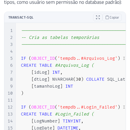
tipos, como usuário sem permissão no database padrão):
TRANSACT-SQL
Copiar
1
-----------------------------------------
2
-- Cria as tabelas temporárias
3
-----------------------------------------
4
5
IF
(
OBJECT_ID
(
'tempdb..#Arquivos_Log'
)
IS
6
CREATE
TABLE
#Arquivos_Log ( 
7
[
idLog
]
INT
,
8
[
dtLog
]
 NVARCHAR
(
30
)
COLLATE
 SQL_Lati
9
[
tamanhoLog
]
INT
10
)
11
12
IF
(
OBJECT_ID
(
'tempdb..#Login_Failed'
)
IS
13
CREATE
TABLE
#Login_Failed (
14
[
LogNumber
]
TINYINT
,
15
[
LogDate
]
DATETIME
,