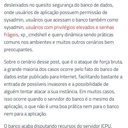
desleixados no quesito segurança do banco de dados,
148
BEGIN
44
CREATE
TABLE
##Tentativas_Conexao ( 
onde usuários de aplicação possuem permissão de
149
45
[
LogNumber
]
TINYINT
,
150
46
[
LogDate
]
DATETIME
,
sysadmin, usuários que acessam o banco também como
151
IF
(
@Fl_Envia_Email
=
1
AND
(
SELECT
47
[
ProcessInfo
]
 NVARCHAR
(
50
)
,
sysadmin,
usuários com privilégios elevados e senhas
152
BEGIN
48
[
Text
]
 NVARCHAR
(
MAX
)
,
frágeis
, xp_cmdshell e query dinâmica sendo práticas
153
49
[
Username
]
 NVARCHAR
(
256
)
,
comuns nos ambientes e muitos outros cenários bem
154
50
[
IP
]
 NVARCHAR
(
50
)
preocupantes.
155
DECLARE
51
)
156
@Assunto
VARCHAR
(
200
)
=
'['
52
Sobre o cenário desse post, que é o ataque de força bruta,
157
@Mensagem
VARCHAR
(
MAX
)
=
'Ol
53
IF
(
OBJECT_ID
(
'tempdb..##Tentativas_
a grande maioria dos casos ocorre pelo fato do banco de
158
@HTML
VARCHAR
(
MAX
)
54
CREATE
TABLE
##Tentativas_Conexao_Po
dados estar publicado para Internet, facilitando bastante a
159
55
[
IP
]
 NVARCHAR
(
256
)
,
entrada de possíveis invasores e a possibilidade de
160
--------------------------------
56
        Qt_Tentativas 
INT
alguém tentar atacar a sua instância. Em muitos casos,
161
-- Gera o código HTML para envia
57
)
isso ocorre quando o servidor do banco é o mesmo da
162
-- https://dirceuresende.com/blo
58
aplicação, o que não é uma boa prática nem para o banco
163
--------------------------------
59
IF
(
OBJECT_ID
(
'tempdb..##Tentativas_
nem para a aplicação.
164
60
CREATE
TABLE
##Tentativas_Conexao_Po
165
EXEC
 dbo
.
stpExporta_Tabela_HTML_O
61
[
Username
]
 NVARCHAR
(
256
)
,
O banco acaba disputando recursos do servidor (CPU,