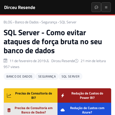
Dirceu Resende
BLOG
›
Banco de Dados
›
Segurança
›
SQL Server
SQL Server - Como evitar
ataques de força bruta no seu
banco de dados
11 de fevereiro de 2019
Dirceu Resende
21 min de leitura
957 views
BANCO DE DADOS
SEGURANÇA
SQL SERVER
Precisa de Consultoria de
Redução de Custos do
BI?
Power BI?
Precisa de Consultoria em
Redução de Custos com
Banco de Dados?
Azure?