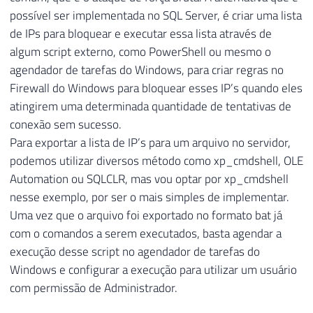
54
possível ser implementada no SQL Server, é criar uma lista
55
----------------------------------------
de IPs para bloquear e executar essa lista através de
56
-- Importa os arquivos do ERRORLOG
algum script externo, como PowerShell ou mesmo o
57
----------------------------------------
agendador de tarefas do Windows, para criar regras no
58
59
INSERT
INTO
#Arquivos_Log
Firewall do Windows para bloquear esses IP’s quando eles
60
EXEC
 sys
.
sp_enumerrorlogs

atingirem uma determinada quantidade de tentativas de
61
conexão sem sucesso.
62
Para exportar a lista de IP’s para um arquivo no servidor,
63
----------------------------------------
podemos utilizar diversos método como xp_cmdshell, OLE
64
-- Loop para procurar por falhas de logi
Automation ou SQLCLR, mas vou optar por xp_cmdshell
65
----------------------------------------
nesse exemplo, por ser o mais simples de implementar.
66
Uma vez que o arquivo foi exportado no formato bat já
67
DECLARE
com o comandos a serem executados, basta agendar a
68
@Contador
INT
=
0
,
execução desse script no agendador de tarefas do
69
@Total
INT
=
(
SELECT
COUNT
(
*
)
FROM
#
Windows e configurar a execução para utilizar um usuário
70
@Ultima_Hora
VARCHAR
(
19
)
=
FORMAT
(
DA
com permissão de Administrador.
71
@Agora
VARCHAR
(
19
)
=
CONVERT
(
VARCHAR
72