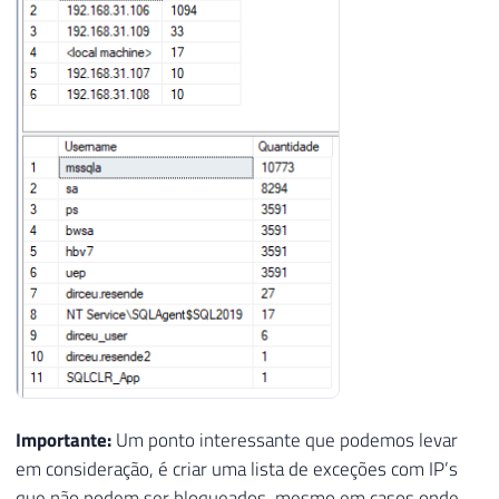
53
WHERE
 LogNumber 
IS
NULL
54
55
SET
@Contador
+
=
1
56
57
END
58
59
60
SELECT
*
FROM
#Login_Failed
Importante:
Um ponto interessante que podemos levar
em consideração, é criar uma lista de exceções com IP’s
que não podem ser bloqueados, mesmo em casos onde