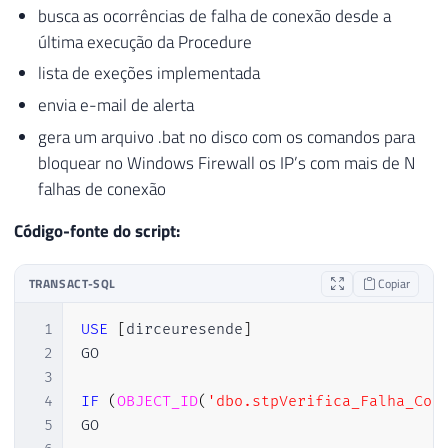
busca as ocorrências de falha de conexão desde a
92
END
última execução da Procedure
93
94
lista de exeções implementada
95
----------------------------------------
envia e-mail de alerta
96
-- Salva as tentativas realizadas, já ex
gera um arquivo .bat no disco com os comandos para
97
----------------------------------------
bloquear no Windows Firewall os IP’s com mais de N
98
99
INSERT
INTO
##Tentativas_Conexao
falhas de conexão
100
SELECT
Código-fonte do script:
101
    A
.
*
102
FROM
103
#Login_Failed A
TRANSACT-SQL
Copiar
104
WHERE
105
    A
.
[
IP
]
NOT
LIKE
'%local machine%'
1
USE
[
dirceuresende
]
106
ORDER
BY
2
GO

107
    A
.
LogDate

3
108
4
IF
(
OBJECT_ID
(
'dbo.stpVerifica_Falha_Con
109
5
GO
