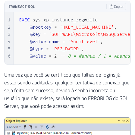
TRANSACT-SQL
Copiar
1
EXEC
 sys
.
xp_instance_regwrite

2
@rootkey
=
'HKEY_LOCAL_MACHINE'
,
3
@key
=
'SOFTWARE\Microsoft\MSSQLServer
4
@value_name
=
'AuditLevel'
,
5
@type
=
'REG_DWORD'
,
6
@value
=
2
-- 0 = Nenhum / 1 = Apenas 
Uma vez que você se certificou que falhas de logins já
estão sendo auditadas, qualquer tentativa de conexão que
seja feita sem sucesso, devido à senha incorreta ou
usuário que não existe, será logada no ERRORLOG do SQL
Server, que você pode acessar assim: