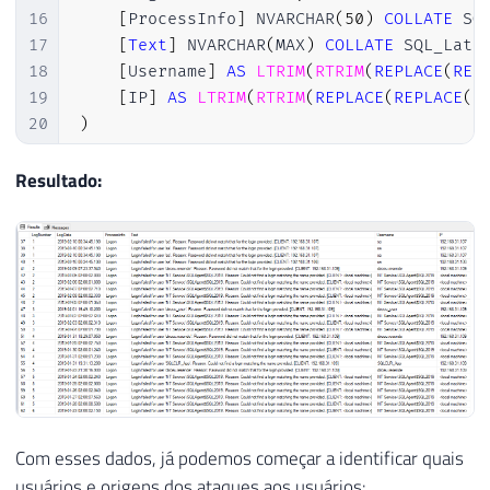
16
[
ProcessInfo
]
 NVARCHAR
(
50
)
COLLATE
 SQ
17
[
Text
]
 NVARCHAR
(
MAX
)
COLLATE
 SQL_Lati
18
[
Username
]
AS
LTRIM
(
RTRIM
(
REPLACE
(
REP
19
[
IP
]
AS
LTRIM
(
RTRIM
(
REPLACE
(
REPLACE
(
R
20
)
21
22
-----------------------------------------
Resultado:
23
-- Importa os arquivos do ERRORLOG
24
-----------------------------------------
25
26
INSERT
INTO
#Arquivos_Log
27
EXEC
 sys
.
sp_enumerrorlogs

28
29
30
-----------------------------------------
31
-- Loop para procurar por falhas de login
32
-----------------------------------------
Com esses dados, já podemos começar a identificar quais
33
usuários e origens dos ataques aos usuários: