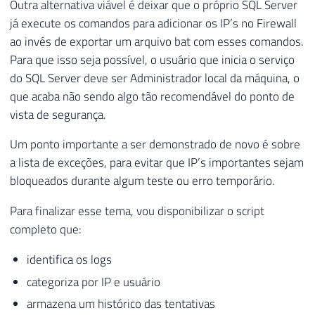
Outra alternativa viável é deixar que o próprio SQL Server
73
já execute os comandos para adicionar os IP’s no Firewall
74
WHILE
(
@Contador
<
@Total
)
ao invés de exportar um arquivo bat com esses comandos.
75
BEGIN
76
Para que isso seja possível, o usuário que inicia o serviço
77
-- Pesquisa por senha incorreta
do SQL Server deve ser Administrador local da máquina, o
78
INSERT
INTO
#Login_Failed (LogDate, 
que acaba não sendo algo tão recomendável do ponto de
79
EXEC
 master
.
dbo
.
xp_readerrorlog 
@Con
vista de segurança.
80
81
-- Pesquisa por tentar conectar com 
Um ponto importante a ser demonstrado de novo é sobre
82
INSERT
INTO
#Login_Failed (LogDate, 
a lista de exceções, para evitar que IP’s importantes sejam
83
EXEC
 master
.
dbo
.
xp_readerrorlog 
@Con
bloqueados durante algum teste ou erro temporário.
84
85
-- Atualiza o número do arquivo de l
Para finalizar esse tema, vou disponibilizar o script
86
UPDATE
#Login_Failed
completo que:
87
SET
 LogNumber 
=
@Contador
identifica os logs
88
WHERE
 LogNumber 
IS
NULL
89
categoriza por IP e usuário
90
SET
@Contador
+
=
1
armazena um histórico das tentativas
91