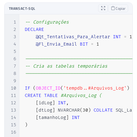
TRANSACT-SQL
Copiar
1
-- Configurações
2
DECLARE
3
@Qt_Tentativas_Para_Alertar
INT
=
10
4
@Fl_Envia_Email
BIT
=
1
5
6
----------------------------------------
7
-- Cria as tabelas temporárias
8
----------------------------------------
9
10
IF
(
OBJECT_ID
(
'tempdb..#Arquivos_Log'
)
I
11
CREATE
TABLE
#Arquivos_Log ( 
12
[
idLog
]
INT
,
13
[
dtLog
]
 NVARCHAR
(
30
)
COLLATE
 SQL_Lat
14
[
tamanhoLog
]
INT
15
)
16