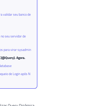
a validar seu banco de
no seu servidor de
ios para virar sysadmin
EC(@Query). Agora.
database
oqueio de Login após N
ilizar Query Dinâmica