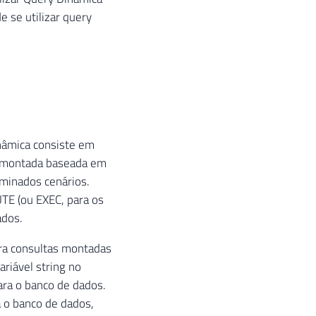
 se utilizar query
nâmica consiste em
é montada baseada em
rminados cenários.
UTE (ou EXEC, para os
ados.
ara consultas montadas
riável string no
ara o banco de dados.
 o banco de dados,