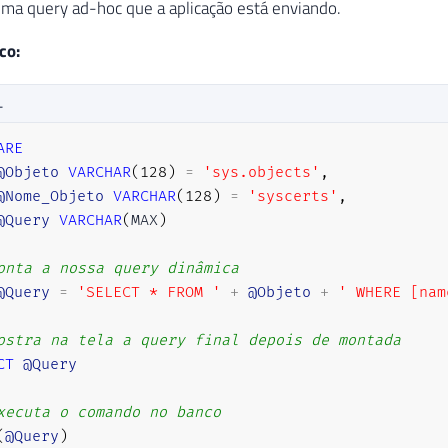
ma query ad-hoc que a aplicação está enviando.
co:
L
ARE
@Objeto
VARCHAR
(
128
)
=
'sys.objects'
,
@Nome_Objeto
VARCHAR
(
128
)
=
'syscerts'
,
@Query
VARCHAR
(
MAX
)
onta a nossa query dinâmica    
@Query
=
'SELECT * FROM '
+
@Objeto
+
' WHERE [nam
ostra na tela a query final depois de montada
CT
@Query
xecuta o comando no banco
(
@Query
)