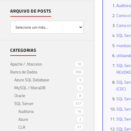
Auditori
ARQUIVO DE POSTS
Como cri
Como cri
SQL Serv
monitora
CATEGORIAS
utilizan
Apache / .htaccess
10
SQL Serv
Banco de Dados
356
REVOKE
Azure SQL Database
9
SQL Serv
MySQL / MariaDB
4
(CDC)
Oracle
8
SQL Serv
SQL Server
337
SQL Serv
Auditoria
16
SQL Serv
Azure
2
CLR
57
SQL Serv