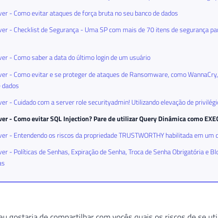
er - Como evitar ataques de força bruta no seu banco de dados
er - Checklist de Segurança - Uma SP com mais de 70 itens de segurança par
er - Como saber a data do último login de um usuário
er - Como evitar e se proteger de ataques de Ransomware, como WannaCry, 
e dados
er - Cuidado com a server role securityadmin! Utilizando elevação de privilég
ver - Como evitar SQL Injection? Pare de utilizar Query Dinâmica como EX
ver - Entendendo os riscos da propriedade TRUSTWORTHY habilitada em um 
er - Políticas de Senhas, Expiração de Senha, Troca de Senha Obrigatória e Bl
as
eu gostaria de compartilhar com vocês quais os riscos de se ut