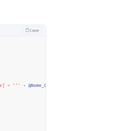
Copiar
e] = '''
+
@Nome_Objeto
+
''''