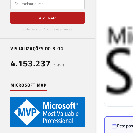
E-mail
ASSINAR
Junte-se a 657 outros assinantes
VISUALIZAÇÕES DO BLOG
4.153.237
views
MICROSOFT MVP
Este pos