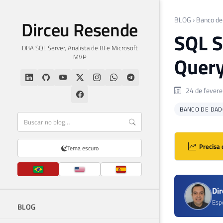
BLOG
›
Banco de
Dirceu Resende
SQL S
DBA SQL Server, Analista de BI e Microsoft
MVP
Query
24 de fevere
BANCO DE DAD
Precisa 
Tema escuro
Di
Esp
BLOG