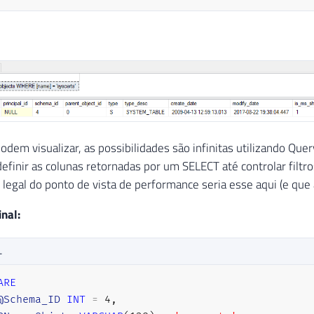
dem visualizar, as possibilidades são infinitas utilizando Que
 definir as colunas retornadas por um SELECT até controlar fil
egal do ponto de vista de performance seria esse aqui (e que
inal:
L
ARE
@Schema_ID
INT
=
4
,