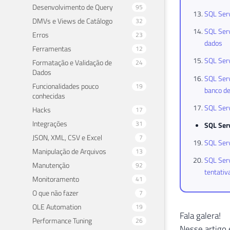
Desenvolvimento de Query
95
SQL Serv
DMVs e Views de Catálogo
32
SQL Serv
Erros
23
dados
Ferramentas
12
SQL Serv
Formatação e Validação de
24
Dados
SQL Serv
Funcionalidades pouco
19
banco d
conhecidas
SQL Serv
Hacks
17
Integrações
31
SQL Ser
JSON, XML, CSV e Excel
7
SQL Ser
Manipulação de Arquivos
13
SQL Serv
Manutenção
92
tentativ
Monitoramento
41
O que não fazer
7
OLE Automation
19
Fala galera!
Performance Tuning
26
Nesse artigo 