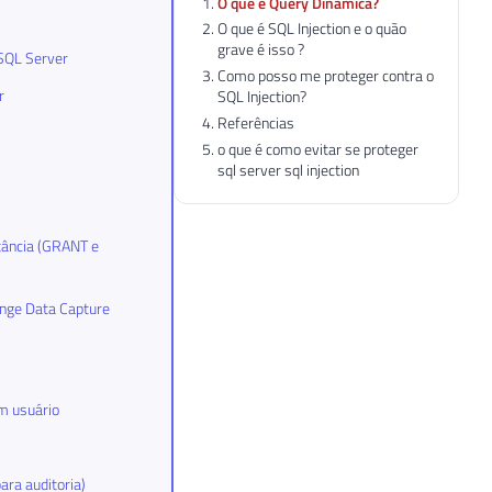
O que é Query Dinâmica?
O que é SQL Injection e o quão
grave é isso ?
 SQL Server
Como posso me proteger contra o
r
SQL Injection?
Referências
o que é como evitar se proteger
sql server sql injection
stância (GRANT e
ange Data Capture
m usuário
ara auditoria)