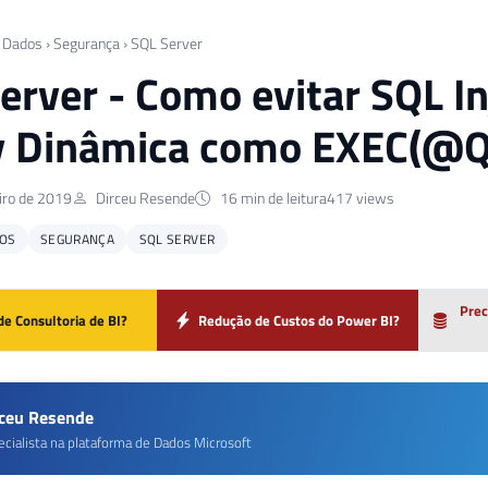
 Dados
›
Segurança
›
SQL Server
erver - Como evitar SQL Inj
 Dinâmica como EXEC(@Qu
iro de 2019
Dirceu Resende
16 min de leitura
417 views
OS
SEGURANÇA
SQL SERVER
Prec
de Consultoria de BI?
Redução de Custos do Power BI?
rceu Resende
ecialista na plataforma de Dados Microsoft