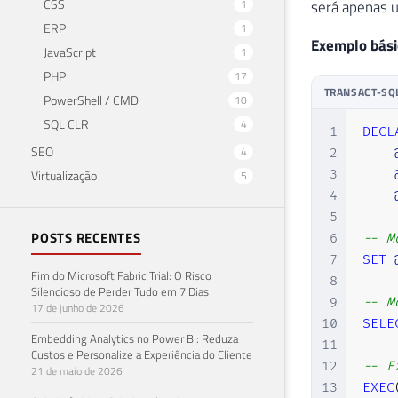
CSS
1
será apenas u
ERP
1
Exemplo bási
JavaScript
1
PHP
17
TRANSACT-SQ
PowerShell / CMD
10
SQL CLR
4
1
DECL
SEO
4
2
Virtualização
3
5
4
5
POSTS RECENTES
6
-- M
7
SET
Fim do Microsoft Fabric Trial: O Risco
8
Silencioso de Perder Tudo em 7 Dias
9
-- M
17 de junho de 2026
10
SELE
Embedding Analytics no Power BI: Reduza
11
Custos e Personalize a Experiência do Cliente
12
-- E
21 de maio de 2026
13
EXEC