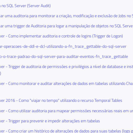
a no SQL Server (Server Audit)
ar uma auditoria para monitorar a criação, modificação e exclusão de Jobs no
ar uma trigger de Auditoria para logar a manipulação de objetos no SQL Serve
er - Como implementar auditoria e controle de logins (Trigger de Logon)
r-operacoes-de-ddl-e-dcl-utilizando-a-fn_trace_gettable-do-sql-server
do-o-trace-padrao-do-sql-server-para-auditar-eventos-fn_trace_gettable
er - Trigger de auditoria de permissões e privilégios a nível de database e in
)
er - Como monitorar e auditar alterações de dados em tabelas utilizando Ch
er 2016 - Como "viajar no tempo" utilizando o recurso Temporal Tables
er - Como utilizar auditoria para mapear permissões necessárias reais em u
er - Trigger para prevenir e impedir alterações em tabelas
er - Como criar um histórico de alterações de dados para suas tabelas (logs p