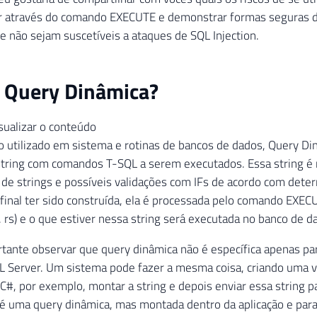
r através do comando EXECUTE e demonstrar formas seguras de
e não sejam suscetíveis a ataques de SQL Injection.
 Query Dinâmica?
isualizar o conteúdo
 utilizado em sistema e rotinas de bancos de dados, Query Di
tring com comandos T-SQL a serem executados. Essa string 
de strings e possíveis validações com IFs de acordo com dete
 final ter sido construída, ela é processada pelo comando EXEC
. rs) e o que estiver nessa string será executada no banco de d
tante observar que query dinâmica não é específica apenas p
QL Server. Um sistema pode fazer a mesma coisa, criando uma va
C#, por exemplo, montar a string e depois enviar essa string p
é uma query dinâmica, mas montada dentro da aplicação e para