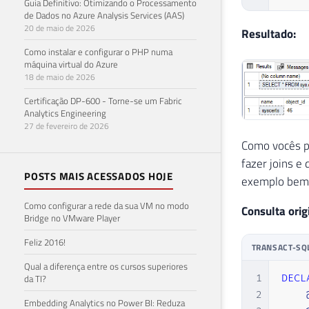
Guia Definitivo: Otimizando o Processamento
de Dados no Azure Analysis Services (AAS)
20 de maio de 2026
Resultado:
Como instalar e configurar o PHP numa
máquina virtual do Azure
18 de maio de 2026
Certificação DP-600 - Torne-se um Fabric
Analytics Engineering
27 de fevereiro de 2026
Como vocês po
fazer joins e
POSTS MAIS ACESSADOS HOJE
exemplo bem l
Como configurar a rede da sua VM no modo
Consulta orig
Bridge no VMware Player
Feliz 2016!
TRANSACT-SQ
Qual a diferença entre os cursos superiores
da TI?
1
DECL
2
Embedding Analytics no Power BI: Reduza