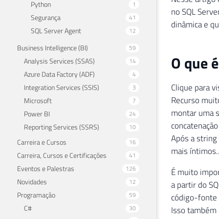
Python
1
no SQL Serve
Segurança
41
dinâmica e qu
SQL Server Agent
12
Business Intelligence (BI)
59
O que é
Analysis Services (SSAS)
14
Azure Data Factory (ADF)
4
Clique para v
Integration Services (SSIS)
3
Recurso muito
Microsoft
7
montar uma s
Power BI
24
concatenação 
Reporting Services (SSRS)
10
Após a string
Carreira e Cursos
16
mais íntimos.
Carreira, Cursos e Certificações
41
Eventos e Palestras
126
É muito impor
Novidades
12
a partir do S
Programação
59
código-fonte 
C#
30
Isso também 