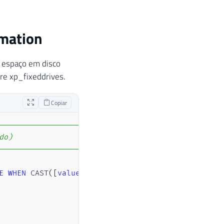
omation
e espaço em disco
re xp_fixeddrives.
Copiar
---------------------------
do)
---------------------------
E
WHEN
 CAST
(
[
value
]
AS
VARCHAR
(
MAX
)
)
=
'1'
THEN
1