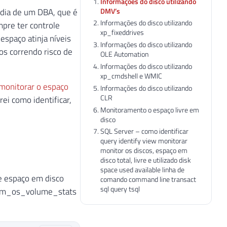
Informações do disco utilizando
DMV’s
dia de um DBA, que é
Informações do disco utilizando
pre ter controle
xp_fixeddrives
espaço atinja níveis
Informações do disco utilizando
os correndo risco de
OLE Automation
Informações do disco utilizando
xp_cmdshell e WMIC
 monitorar o espaço
Informações do disco utilizando
CLR
ei como identificar,
Monitoramento o espaço livre em
disco
SQL Server – como identificar
query identify view monitorar
monitor os discos, espaço em
disco total, livre e utilizado disk
space used available linha de
e espaço em disco
comando command line transact
sql query tsql
w dm_os_volume_stats