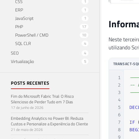
CSS
1
ERP
1
JavaScript
1
Informa
PHP
17
PowerShell / CMD
10
Neste terceir
SQL CLR
4
utilizando Sc
SEO
4
Virtualização
5
TRANSACT-SQ
1
---
POSTS RECENTES
2
-- 
3
---
Fim do Microsoft Fabric Trial: O Risco
4
Silencioso de Perder Tudo em 7 Dias
17 de junho de 2026
5
DEC
6
Embedding Analytics no Power BI: Reduza
7
IF
Custos e Personalize a Experiência do Cliente
21 de maio de 2026
8
BEG
9