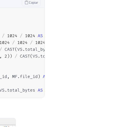
Copiar
/
1024
/
1024
AS
DECIMAL
(
10
,
2
)
)
AS
[
Total 
(
GB
)
]
1024
/
1024
/
1024
AS
DECIMAL
(
10
,
2
)
)
AS
[
Espaço D
/
 CAST
(
VS
.
total_bytes 
AS
DECIMAL
(
19
,
2
)
)
*
100
)
A
,
2
)
)
/
 CAST
(
VS
.
total_bytes 
AS
DECIMAL
(
19
,
2
)
)
*
1
_id
,
 MF
.
file_id
)
AS
VS
.
total_bytes 
AS
DECIMAL
(
19
,
2
)
)
*
100
<
100
;