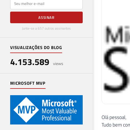
E-mail
ASSINAR
Junte-se a 657 outros assinantes
VISUALIZAÇÕES DO BLOG
4.153.589
views
MICROSOFT MVP
Olá pessoal,
Tudo bem com