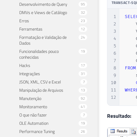
TRANSACT-SQ
Desenvolvimento de Query
95
DMVs e Views de Catálogo
32
1
SELE
Erros
23
2
    
Ferramentas
12
3
    
Formatação e Validação de
24
4
    
Dados
5
    
Funcionalidades pouco
19
6
    
conhecidas
7
    
Hacks
17
8
FROM
Integrações
31
9
    
JSON, XML, CSV e Excel
7
10
Manipulação de Arquivos
11
WHER
13
12
    
Manutenção
92
Monitoramento
41
O que não fazer
7
Resultado:
OLE Automation
19
Performance Tuning
26