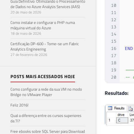
Guia Definitivo: Otimizando o Processamento
10
de Dados no Azure Analysis Services (AAS)
20 de maio de 2026
11
12
Como instalar e configurar o PHP numa
13
máquina virtual do Azure
18 de maio de 2026
14
15
Certificação DP-600 - Torne-se um Fabric
16
END
Analytics Engineering
27 de fevereiro de 2026
17
18
19
---
POSTS MAIS ACESSADOS HOJE
20
-- 
21
---
Como configurar a rede da sua VM no modo
22
Resultado:
Bridge no VMware Player
23
IF
Feliz 2016!
24
CRE
25
   
Qual a diferença entre os cursos superiores
26
   
da TI?
27
   
Free ebooks sobre SQL Server para Download