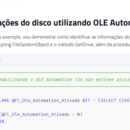
ções do disco utilizando OLE Aut
o exemplo, vou demonstrar como identificar as informações d
ripting.FileSystemObject e o método GetDrive, além da procedu
L
--------------------------------------------------
Habilitando o OLE Automation (Se não estiver ativa
--------------------------------------------------
LARE
@Fl_Ole_Automation_Ativado
BIT
=
(
SELECT
(
CAS
(
@Fl_Ole_Automation_Ativado
=
0
)
IN