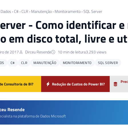
 Dados
›
C#
›
CLR
›
Manutenção
›
Monitoramento
›
SQL Server
erver - Como identificar e
o em disco total, livre e ut
iro de 2017
Dirceu Resende
10 min de leitura
3.293 views
OS
C#
CLR
MANUTENÇÃO
MONITORAMENTO
SQL SERVER
Prec
de Consultoria de BI?
Redução de Custos do Power BI?
rceu Resende
ecialista na plataforma de Dados Microsoft