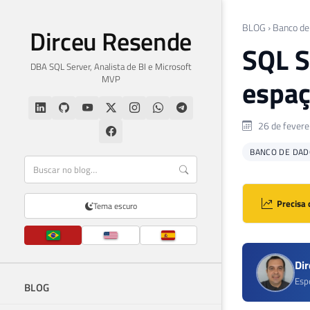
BLOG
›
Banco de
Dirceu Resende
SQL S
DBA SQL Server, Analista de BI e Microsoft
MVP
espaç
26 de fevere
BANCO DE DAD
Precisa 
Tema escuro
Di
Esp
BLOG