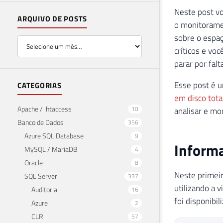
Neste post v
ARQUIVO DE POSTS
o monitorame
sobre o espaç
críticos e vo
parar por fal
Esse post é
CATEGORIAS
em disco total
Apache / .htaccess
10
analisar e mo
Banco de Dados
356
Azure SQL Database
9
Informa
MySQL / MariaDB
4
Oracle
8
Neste primei
SQL Server
337
utilizando a
Auditoria
16
foi disponibi
Azure
2
CLR
57