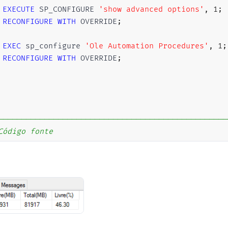
EXECUTE
 SP_CONFIGURE 
'show advanced options'
,
1
;
RECONFIGURE
WITH
 OVERRIDE
;
EXEC
 sp_configure 
'Ole Automation Procedures'
,
1
;
RECONFIGURE
WITH
 OVERRIDE
;
--------------------------------------------------
Código fonte
--------------------------------------------------
(
OBJECT_ID
(
'tempdb..#drives'
)
IS
NOT
NULL
)
DROP
TA
ATE
TABLE
#drives (
 contador 
INT
IDENTITY
(
1
,
1
)
,
 drive 
CHAR
(
1
)
PRIMARY
KEY
,
 FreeSpace 
INT
NULL
,