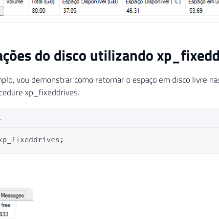
ções do disco utilizando xp_fixedd
plo, vou demonstrar como retornar o espaço em disco livre na
cedure xp_fixeddrives.
L
xp_fixeddrives
;