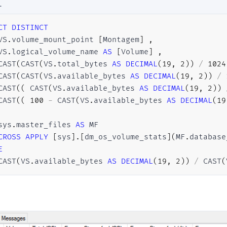
L
CT
DISTINCT
VS
.
volume_mount_point 
[
Montagem
]
,
VS
.
logical_volume_name 
AS
[
Volume
]
,
CAST
(
CAST
(
VS
.
total_bytes 
AS
DECIMAL
(
19
,
2
)
)
/
1024
CAST
(
CAST
(
VS
.
available_bytes 
AS
DECIMAL
(
19
,
2
)
)
/
CAST
(
(
 CAST
(
VS
.
available_bytes 
AS
DECIMAL
(
19
,
2
)
)
CAST
(
(
100
-
 CAST
(
VS
.
available_bytes 
AS
DECIMAL
(
19
sys
.
master_files 
AS
 MF

CROSS
APPLY
[
sys
]
.
[
dm_os_volume_stats
]
(
MF
.
database
E
CAST
(
VS
.
available_bytes 
AS
DECIMAL
(
19
,
2
)
)
/
 CAST
(