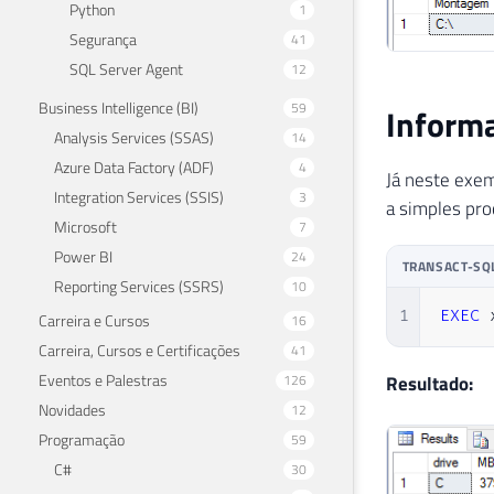
Python
1
Segurança
41
SQL Server Agent
12
Business Intelligence (BI)
59
Informa
Analysis Services (SSAS)
14
Azure Data Factory (ADF)
4
Já neste exem
Integration Services (SSIS)
3
a simples pro
Microsoft
7
Power BI
24
TRANSACT-SQ
Reporting Services (SSRS)
10
1
EXEC
 
Carreira e Cursos
16
Carreira, Cursos e Certificações
41
Eventos e Palestras
Resultado:
126
Novidades
12
Programação
59
C#
30