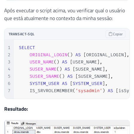
Após executar o script acima, vou verificar qual o usuário
que está atualmente no contexto da minha sessão:
TRANSACT-SQL
Copiar
1
SELECT
2
ORIGINAL_LOGIN
(
)
AS
[
ORIGINAL_LOGIN
]
,
3
USER_NAME
(
)
AS
[
USER_NAME
]
,
4
SUSER_NAME
(
)
AS
[
SUSER_NAME
]
,
5
SUSER_SNAME
(
)
AS
[
SUSER_SNAME
]
,
6
SYSTEM_USER
AS
[
SYSTEM_USER
]
,
7
    IS_SRVROLEMEMBER
(
'sysadmin'
)
AS
[
isSys
Resultado: