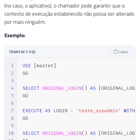
(no caso, o aplicativo), o chamador pode garantir que o
contexto de execução estabelecido não possa ser alterado
por mais ninguém.
Exemplo:
TRANSACT-SQL
Copiar
1
USE
[
master
]
2
GO

3
4
SELECT
ORIGINAL_LOGIN
(
)
AS
[
ORIGINAL_LOGI
5
GO

6
7
EXECUTE
AS
 LOGIN 
=
'teste_sysadmin'
WITH
8
GO

9
10
SELECT
ORIGINAL_LOGIN
(
)
AS
[
ORIGINAL_LOGI