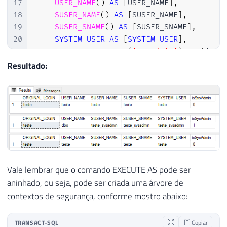
17
USER_NAME
(
)
AS
[
USER_NAME
]
,
18
SUSER_NAME
(
)
AS
[
SUSER_NAME
]
,
19
SUSER_SNAME
(
)
AS
[
SUSER_SNAME
]
,
20
SYSTEM_USER
AS
[
SYSTEM_USER
]
,
21
    IS_SRVROLEMEMBER
(
'sysadmin'
)
AS
[
isSy
22
GO

Resultado:
23
24
REVERT

25
GO

26
27
SELECT
28
ORIGINAL_LOGIN
(
)
AS
[
ORIGINAL_LOGIN
]
,
29
USER_NAME
(
)
AS
[
USER_NAME
]
,
30
SUSER_NAME
(
)
AS
[
SUSER_NAME
]
,
Vale lembrar que o comando EXECUTE AS pode ser
31
SUSER_SNAME
(
)
AS
[
SUSER_SNAME
]
,
aninhado, ou seja, pode ser criada uma árvore de
32
SYSTEM_USER
AS
[
SYSTEM_USER
]
,
contextos de segurança, conforme mostro abaixo:
33
    IS_SRVROLEMEMBER
(
'sysadmin'
)
AS
[
isSy
34
GO
TRANSACT-SQL
Copiar