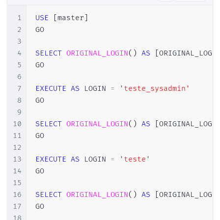
1
USE
[
master
]
2
GO

3
4
SELECT
ORIGINAL_LOGIN
(
)
AS
[
ORIGINAL_LOGI
5
GO

6
7
EXECUTE
AS
 LOGIN 
=
'teste_sysadmin'
8
GO

9
10
SELECT
ORIGINAL_LOGIN
(
)
AS
[
ORIGINAL_LOGI
11
GO

12
13
EXECUTE
AS
 LOGIN 
=
'teste'
14
GO

15
16
SELECT
ORIGINAL_LOGIN
(
)
AS
[
ORIGINAL_LOGI
17
GO

18