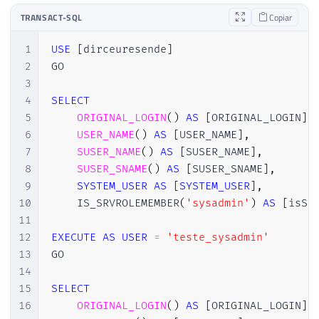
TRANSACT-SQL
Copiar
1
USE
[
dirceuresende
]
2
GO

3
4
SELECT
5
ORIGINAL_LOGIN
(
)
AS
[
ORIGINAL_LOGIN
]
,
6
USER_NAME
(
)
AS
[
USER_NAME
]
,
7
SUSER_NAME
(
)
AS
[
SUSER_NAME
]
,
8
SUSER_SNAME
(
)
AS
[
SUSER_SNAME
]
,
9
SYSTEM_USER
AS
[
SYSTEM_USER
]
,
10
    IS_SRVROLEMEMBER
(
'sysadmin'
)
AS
[
isSy
11
12
EXECUTE
AS
USER
=
'teste_sysadmin'
13
GO

14
15
SELECT
16
ORIGINAL_LOGIN
(
)
AS
[
ORIGINAL_LOGIN
]
,