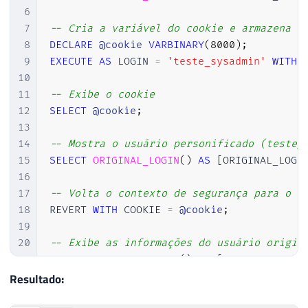
6
7
-- Cria a variável do cookie e armazena o
8
DECLARE
@cookie
VARBINARY
(
8000
)
;
9
EXECUTE
AS
 LOGIN 
=
'teste_sysadmin'
WITH
 
10
11
-- Exibe o cookie
12
SELECT
@cookie
;
13
14
-- Mostra o usuário personificado (teste_
15
SELECT
ORIGINAL_LOGIN
(
)
AS
[
ORIGINAL_LOGI
16
17
-- Volta o contexto de segurança para o u
18
REVERT 
WITH
 COOKIE 
=
@cookie
;
19
20
-- Exibe as informações do usuário origin
21
SELECT
ORIGINAL_LOGIN
(
)
AS
[
ORIGINAL_LOGI
Resultado: