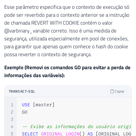
Esse parâmetro especifica que o contexto de execução só
pode ser revertido para o contexto anterior se a instrução
de chamada REVERT WITH COOKIE contém o valor
@varbinary_variable correto. Isso é uma medida de
segurança, utilizada especialmente em pool de conexões,
para garantir que apenas quem conhece o hash do cookie
possa reverter o contexto de segurança.
Exemplo (Removi os comandos GO para evitar a perda de
informações das variáveis):
TRANSACT-SQL
Copiar
1
USE
[
master
]
2
GO

3
4
-- Exibe as informações do usuário origin
5
SELECT
ORIGINAL_LOGIN
(
)
AS
[
ORIGINAL_LOGI