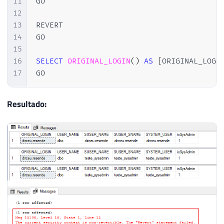
11
GO

12
13
REVERT

14
GO

15
16
SELECT
ORIGINAL_LOGIN
(
)
AS
[
ORIGINAL_LOGI
17
GO
Resultado: