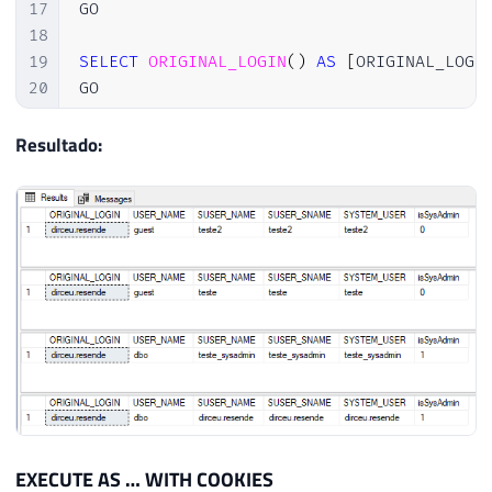
17
GO

18
19
SELECT
ORIGINAL_LOGIN
(
)
AS
[
ORIGINAL_LOGI
20
GO
Resultado:
EXECUTE AS … WITH COOKIES