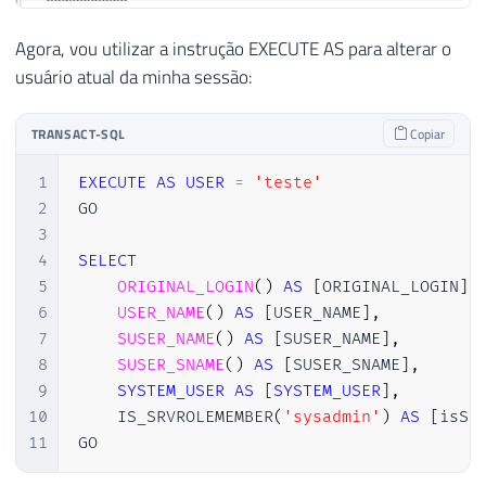
Agora, vou utilizar a instrução EXECUTE AS para alterar o
usuário atual da minha sessão:
TRANSACT-SQL
Copiar
1
EXECUTE
AS
USER
=
'teste'
2
GO

3
4
SELECT
5
ORIGINAL_LOGIN
(
)
AS
[
ORIGINAL_LOGIN
]
,
6
USER_NAME
(
)
AS
[
USER_NAME
]
,
7
SUSER_NAME
(
)
AS
[
SUSER_NAME
]
,
8
SUSER_SNAME
(
)
AS
[
SUSER_SNAME
]
,
9
SYSTEM_USER
AS
[
SYSTEM_USER
]
,
10
    IS_SRVROLEMEMBER
(
'sysadmin'
)
AS
[
isSy
11
GO