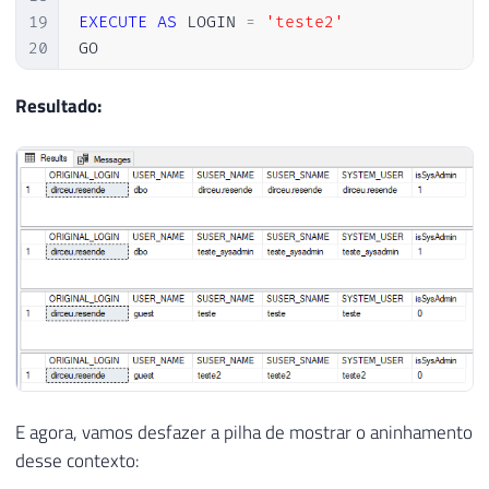
19
EXECUTE
AS
 LOGIN 
=
'teste2'
20
GO

21
22
SELECT
ORIGINAL_LOGIN
(
)
AS
[
ORIGINAL_LOGI
Resultado:
23
GO
E agora, vamos desfazer a pilha de mostrar o aninhamento
desse contexto: