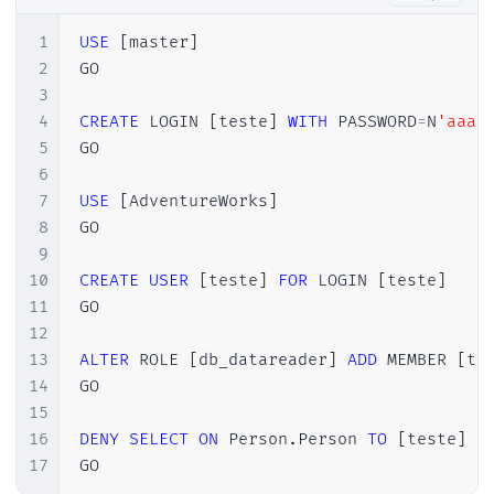
1
USE
[
master
]
2
GO

3
4
CREATE
 LOGIN 
[
teste
]
WITH
 PASSWORD
=
N
'aaa'
5
GO

6
7
USE
[
AdventureWorks
]
8
GO

9
10
CREATE
USER
[
teste
]
FOR
 LOGIN 
[
teste
]
11
GO

12
13
ALTER
 ROLE 
[
db_datareader
]
ADD
 MEMBER 
[
te
14
GO

15
16
DENY
SELECT
ON
 Person
.
Person 
TO
[
teste
]
17
GO