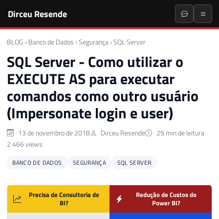
Dirceu Resende
BLOG
›
Banco de Dados
›
Segurança
›
SQL Server
SQL Server - Como utilizar o
EXECUTE AS para executar
comandos como outro usuário
(Impersonate login e user)
13 de novembro de 2018
Dirceu Resende
29 min de leitura
2.466 views
BANCO DE DADOS
SEGURANÇA
SQL SERVER
Precisa de Consultoria de
Redução de Custos do
BI?
Power BI?