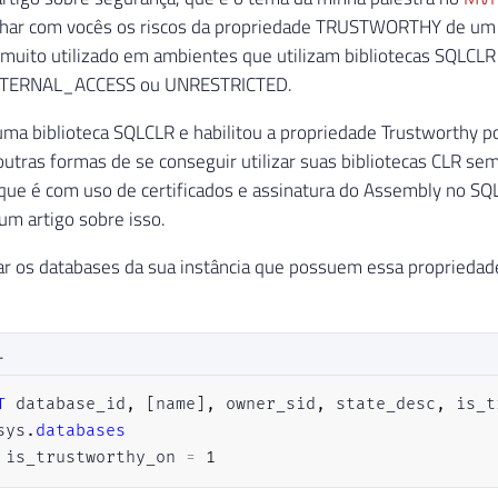
lhar com vocês os riscos da propriedade TRUSTWORTHY de um
 muito utilizado em ambientes que utilizam bibliotecas SQLCLR
XTERNAL_ACCESS ou UNRESTRICTED.
ma biblioteca SQLCLR e habilitou a propriedade Trustworthy po
utras formas de se conseguir utilizar suas bibliotecas CLR sem
que é com uso de certificados e assinatura do Assembly no SQ
um artigo sobre isso.
car os databases da sua instância que possuem essa propriedade 
L
T
 database_id
,
[
name
]
,
 owner_sid
,
 state_desc
,
sys
.
databases
 is_trustworthy_on 
=
1