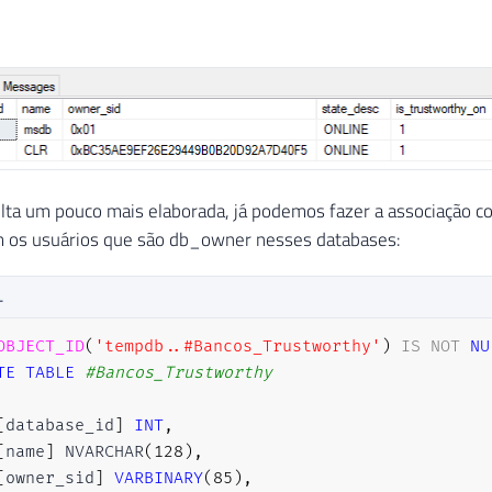
lta um pouco mais elaborada, já podemos fazer a associação 
 os usuários que são db_owner nesses databases:
L
OBJECT_ID
(
'tempdb..#Bancos_Trustworthy'
)
IS
NOT
NU
TE
TABLE
#Bancos_Trustworthy
[
database_id
]
INT
,
[
name
]
 NVARCHAR
(
128
)
,
[
owner_sid
]
VARBINARY
(
85
)
,