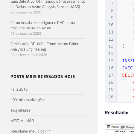
Guia Definitivo: Otimizando o Processamento
7
de Dados no Azure Analysis Services (AAS)
8
20 de maio de 2026
9
Como instalar e configurar o PHP numa
10
máquina virtual do Azure
11
18 de maio de 2026
12
Certificação DP-600 - Torne-se um Fabric
13
)
Analytics Engineering
14
27 de fevereiro de 2026
15
INSE
16
EXEC
17
SELEC
POSTS MAIS ACESSADOS HOJE
18
    
Feliz 2016!
19
    
20
    
100 mil visualizações
21
    
slug-aliases
22
    
Resultado:
23
    
MEIO MILHÃO
24
    
Abandonei meu blog???
25
    