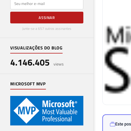
E-mail
ASSINAR
Junte-se a 657 outros assinantes
VISUALIZAÇÕES DO BLOG
4.146.405
views
MICROSOFT MVP
Este pos