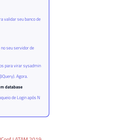
a validar seu banco de
no seu servidor de
ios para virar sysadmin
@Query). Agora.
um database
oqueio de Login após N
Conf LATAM 2019
,