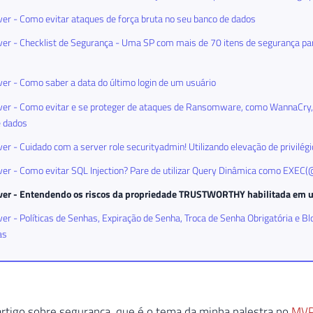
er - Como evitar ataques de força bruta no seu banco de dados
er - Checklist de Segurança - Uma SP com mais de 70 itens de segurança par
er - Como saber a data do último login de um usuário
er - Como evitar e se proteger de ataques de Ransomware, como WannaCry, 
e dados
er - Cuidado com a server role securityadmin! Utilizando elevação de privilég
er - Como evitar SQL Injection? Pare de utilizar Query Dinâmica como EXEC(
ver - Entendendo os riscos da propriedade TRUSTWORTHY habilitada em 
er - Políticas de Senhas, Expiração de Senha, Troca de Senha Obrigatória e Bl
as
rtigo sobre segurança, que é o tema da minha palestra no
MVP