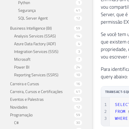
Python
1
vou comparti
Segurança
41
Server, que é
SQL Server Agent
12
permissão E
Business Intelligence (BI)
59
Se você tem u
Analysis Services (SSAS)
14
que existem o
Azure Data Factory (ADF)
4
propriedade, 
Integration Services (SSIS)
3
vou escrever 
Microsoft
7
Power BI
24
Para identifi
Reporting Services (SSRS)
10
query abaixo:
Carreira e Cursos
16
Carreira, Cursos e Certificações
41
TRANSACT-SQ
Eventos e Palestras
126
1
SELEC
Novidades
12
2
FROM
 
Programação
59
3
WHERE
C#
30