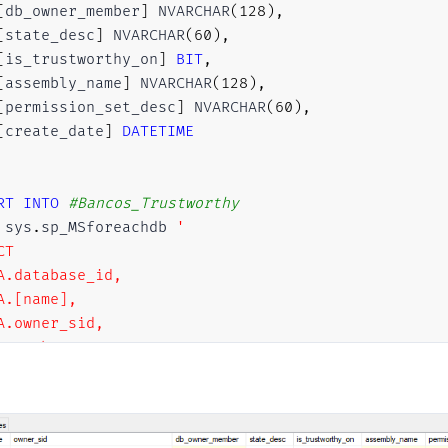
[
db_owner_member
]
 NVARCHAR
(
128
)
,
[
state_desc
]
 NVARCHAR
(
60
)
,
[
is_trustworthy_on
]
BIT
,
[
assembly_name
]
 NVARCHAR
(
128
)
,
[
permission_set_desc
]
 NVARCHAR
(
60
)
,
[
create_date
]
DATETIME
RT
INTO
#Bancos_Trustworthy
 sys
.
sp_MSforeachdb 
'

T 

A.database_id, 

A.[name], 

A.owner_sid,

C.member_name,

A.state_desc, 

A.is_trustworthy_on,

B.[name] AS assembly_name,

B.permission_set_desc,
