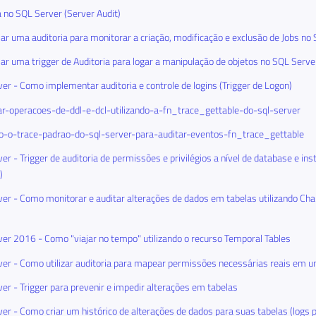
a no SQL Server (Server Audit)
ar uma auditoria para monitorar a criação, modificação e exclusão de Jobs no
ar uma trigger de Auditoria para logar a manipulação de objetos no SQL Serve
er - Como implementar auditoria e controle de logins (Trigger de Logon)
r-operacoes-de-ddl-e-dcl-utilizando-a-fn_trace_gettable-do-sql-server
do-o-trace-padrao-do-sql-server-para-auditar-eventos-fn_trace_gettable
er - Trigger de auditoria de permissões e privilégios a nível de database e in
)
er - Como monitorar e auditar alterações de dados em tabelas utilizando Ch
er 2016 - Como "viajar no tempo" utilizando o recurso Temporal Tables
er - Como utilizar auditoria para mapear permissões necessárias reais em u
er - Trigger para prevenir e impedir alterações em tabelas
er - Como criar um histórico de alterações de dados para suas tabelas (logs p