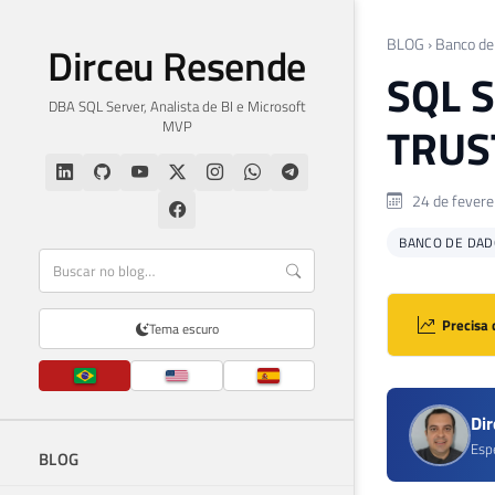
BLOG
›
Banco de
Dirceu Resende
SQL S
DBA SQL Server, Analista de BI e Microsoft
MVP
TRUS
24 de fevere
BANCO DE DAD
Precisa 
Tema escuro
Di
Esp
BLOG