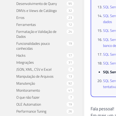
Desenvolvimento de Query
95
SQL Serv
DMVs e Views de Catálogo
32
SQL Serv
Erros
23
dados
Ferramentas
12
SQL Serv
Formatação e Validação de
24
Dados
SQL Serv
Funcionalidades pouco
19
banco d
conhecidas
SQL Serv
Hacks
17
Integrações
31
SQL Serv
JSON, XML, CSV e Excel
7
SQL Ser
Manipulação de Arquivos
13
SQL Serv
Manutenção
92
tentativ
Monitoramento
41
O que não fazer
7
OLE Automation
19
Fala pessoal!
Performance Tuning
26
Em mais um a