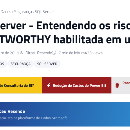
 Dados
›
Segurança
›
SQL Server
erver - Entendendo os ris
TWORTHY habilitada em 
iro de 2019
Dirceu Resende
7 min de leitura
423 views
OS
SEGURANÇA
SQL SERVER
Prec
de Consultoria de BI?
Redução de Custos do Power BI?
rceu Resende
ecialista na plataforma de Dados Microsoft