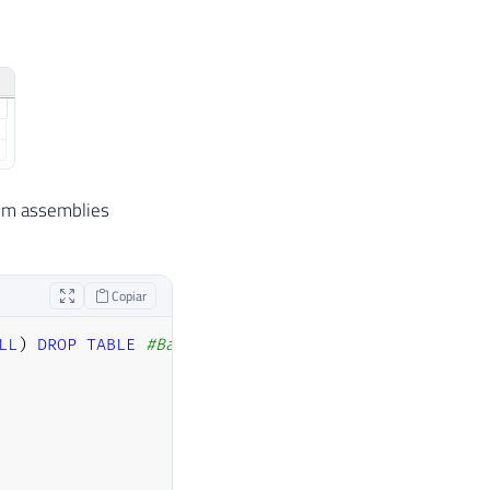
com assemblies
Copiar
LL
)
DROP
TABLE
#Bancos_Trustworthy