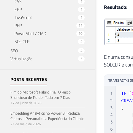
CSS
1
Resultado:
ERP
1
JavaScript
1
PHP
17
PowerShell / CMD
10
SQL CLR
4
SEO
4
E numa consu
Virtualização
5
SQLCLR e com
POSTS RECENTES
TRANSACT-SQ
Fim do Microsoft Fabric Trial: O Risco
1
IF
(
Silencioso de Perder Tudo em 7 Dias
2
CREA
17 de junho de 2026
3
(
Embedding Analytics no Power BI: Reduza
4
Custos e Personalize a Experiência do Cliente
5
21 de maio de 2026
6