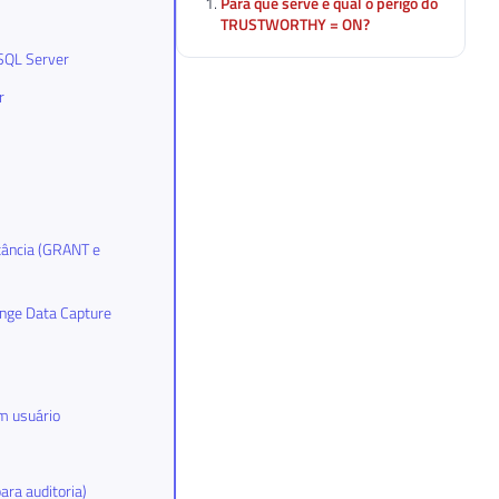
Para que serve e qual o perigo do
TRUSTWORTHY = ON?
 SQL Server
r
stância (GRANT e
ange Data Capture
m usuário
ara auditoria)