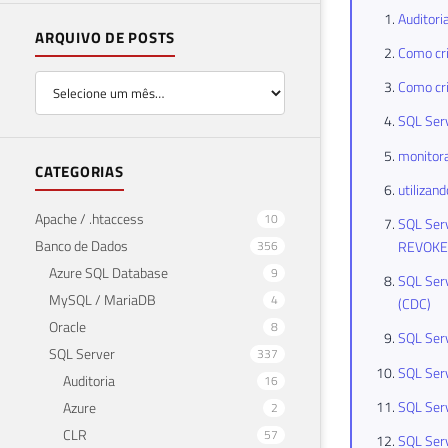
Auditori
ARQUIVO DE POSTS
Como cri
Como cri
SQL Serv
monitora
CATEGORIAS
utilizan
Apache / .htaccess
10
SQL Serv
Banco de Dados
356
REVOKE
Azure SQL Database
9
SQL Serv
MySQL / MariaDB
4
(CDC)
Oracle
8
SQL Serv
SQL Server
337
SQL Serv
Auditoria
16
SQL Serv
Azure
2
CLR
57
SQL Serv