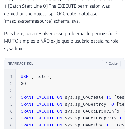
1 [Batch Start Line 0] The EXECUTE permission was
25
EXEC
@hr
=
 sp_OACreate

denied on the object ‘sp_OACreate’, database
26
'Scripting.FileSystemObject'
,
27
@objFileSystem
OUT
‘mssqlsystemresource’, schema ‘sys’.
28
Pois bem, para resolver esse problema de permissão é
29
IF
@hr
=
0
MUITO simples e NÃO exije que o usuário esteja na role
30
SELECT
31
@ErrorMessage
=
'accessing the f
sysadmin:
32
@ErrorObject
=
@objFileSystem
33
TRANSACT-SQL
Copiar
34
IF
@hr
=
0
35
EXEC
@hr
=
 sp_OAMethod

1
USE
[
master
]
36
@objFileSystem
,
2
GO

37
'GetFile'
,
3
38
@objFile
OUT
,
4
GRANT
EXECUTE
ON
 sys
.
sp_OACreate 
TO
[
test
39
@strArquivo
5
GRANT
EXECUTE
ON
 sys
.
sp_OADestroy 
TO
[
tes
40
6
GRANT
EXECUTE
ON
 sys
.
sp_OAGetErrorInfo 
TO
41
IF
@hr
=
0
7
GRANT
EXECUTE
ON
 sys
.
sp_OAGetProperty 
TO
42
SELECT
8
GRANT
EXECUTE
ON
 sys
.
sp_OAMethod 
TO
[
test