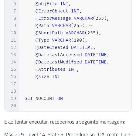
6
@objFile
INT
,
7
@ErrorObject
INT
,
8
@ErrorMessage
VARCHAR
(
255
)
,
9
@Path
VARCHAR
(
255
)
,
--
10
@ShortPath
VARCHAR
(
255
)
,
11
@Type
VARCHAR
(
100
)
,
12
@DateCreated
DATETIME
,
13
@DateLastAccessed
DATETIME
,
14
@DateLastModified
DATETIME
,
15
@Attributes
INT
,
16
@size
INT
17
18
19
SET
 NOCOUNT 
ON
20
21
SELECT
22
@hr
=
0
,
E ao tentar executar, recebemos a seguinte mensagem:
23
@ErrorMessage
=
'opening the file sy
Msg 229, Level 14, State 5, Procedure sp_OACreate, Line
24