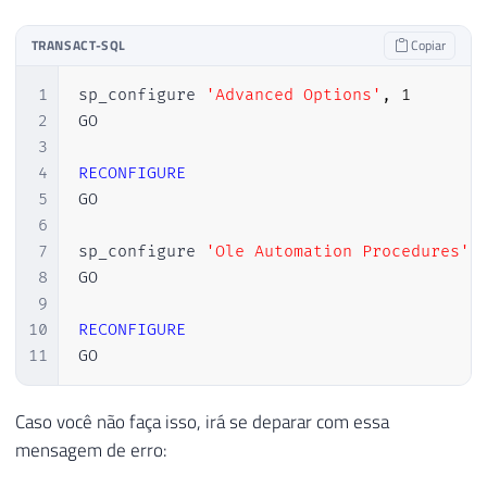
TRANSACT-SQL
Copiar
1
sp_configure 
'Advanced Options'
,
1
2
GO

3
4
RECONFIGURE
5
GO

6
7
sp_configure 
'Ole Automation Procedures'
,
8
GO

9
10
RECONFIGURE
11
GO
Caso você não faça isso, irá se deparar com essa
mensagem de erro: