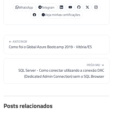
81
WhatsApp
Telegram
82
IF
@hr
=
0
Veja minhas certificações
83
EXEC
@hr
=
 sp_OAGetProperty

84
@objFile
,
85
'Attributes'
,
86
@Attributes
OUT
87
← ANTERIOR
Como foi o Global Azure Bootcamp 2019 - Vitória/ES
88
IF
@hr
=
0
89
EXEC
@hr
=
 sp_OAGetProperty

90
@objFile
,
PRÓXIMO →
91
'size'
,
SQL Server - Como conectar utilizando a conexão DAC
92
@size
OUT
(Dedicated Admin Connection) sem o SQL Browser
93
94
95
IF
@hr
<>
0
96
BEGIN
97
DECLARE
Posts relacionados
98
@Source
VARCHAR
(
255
)
,