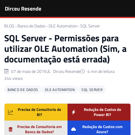
Dirceu Resende
BLOG
›
Banco de Dados
›
OLE Automation
›
SQL Server
SQL Server - Permissões para
utilizar OLE Automation (Sim, a
documentação está errada)
07 de maio de 2019
Dirceu Resende
4 min de leitura
244 views
BANCO DE DADOS
OLE AUTOMATION
SQL SERVER
Precisa de Consultoria de
Redução de Custos do
BI?
Power BI?
Precisa de Consultoria em
Redução de Custos com
Banco de Dados?
Azure?