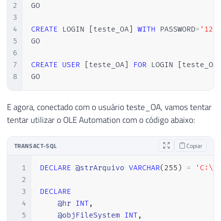
2
GO

3
4
CREATE
 LOGIN 
[
teste_OA
]
WITH
 PASSWORD
=
'123
5
GO

6
7
CREATE
USER
[
teste_OA
]
FOR
 LOGIN 
[
teste_OA
8
GO
E agora, conectado com o usuário teste_OA, vamos tentar
tentar utilizar o OLE Automation com o código abaixo:
TRANSACT-SQL
Copiar
1
DECLARE
@strArquivo
VARCHAR
(
255
)
=
'C:\S
2
3
DECLARE
4
@hr
INT
,
5
@objFileSystem
INT
,