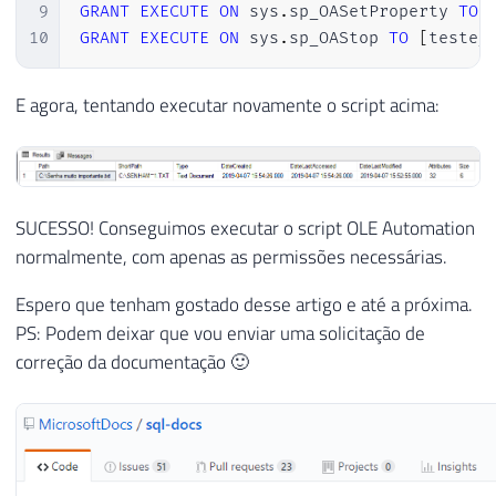
43
@ErrorMessage
=
'getting the att
9
GRANT
EXECUTE
ON
 sys
.
sp_OASetProperty 
TO
44
@ErrorObject
=
@objFile
10
GRANT
EXECUTE
ON
 sys
.
sp_OAStop 
TO
[
teste_
45
46
IF
@hr
=
0
E agora, tentando executar novamente o script acima:
47
EXEC
@hr
=
 sp_OAGetProperty

48
@objFile
,
49
'Path'
,
50
@Path
OUT
51
SUCESSO! Conseguimos executar o script OLE Automation
52
IF
@hr
=
0
normalmente, com apenas as permissões necessárias.
53
EXEC
@hr
=
 sp_OAGetProperty

54
@objFile
,
Espero que tenham gostado desse artigo e até a próxima.
55
'ShortPath'
,
PS: Podem deixar que vou enviar uma solicitação de
56
@ShortPath
OUT
correção da documentação 🙂
57
58
IF
@hr
=
0
59
EXEC
@hr
=
 sp_OAGetProperty

60
@objFile
,
61
'Type'
,